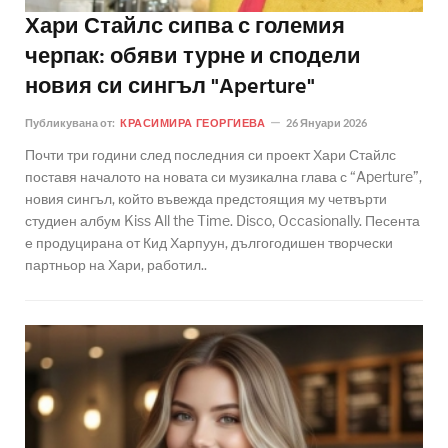
Хари Стайлс сипва с големия
черпак: обяви турне и сподели
новия си сингъл "Aperture"
Публикувана от:
КРАСИМИРА ГЕОРГИЕВА
26 Януари 2026
Почти три години след последния си проект Хари Стайлс
поставя началото на новата си музикална глава с “Aperture”,
новия сингъл, който въвежда предстоящия му четвърти
студиен албум Kiss All the Time. Disco, Occasionally. Песента
е продуцирана от Кид Харпуун, дългогодишен творчески
партньор на Хари, работил..