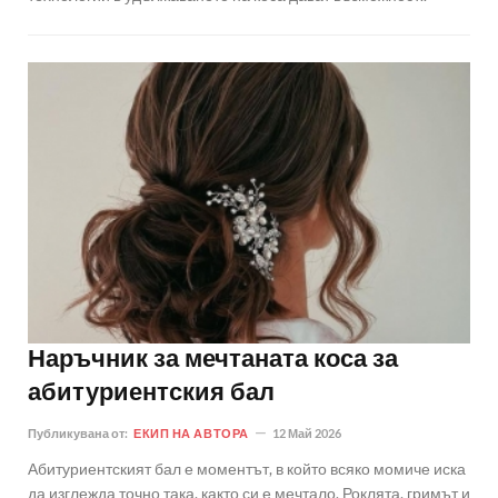
Наръчник за мечтаната коса за
абитуриентския бал
Публикувана от:
ЕКИП НА АВТОРА
12 Май 2026
Абитуриентският бал е моментът, в който всяко момиче иска
да изглежда точно така, както си е мечтало. Роклята, гримът и