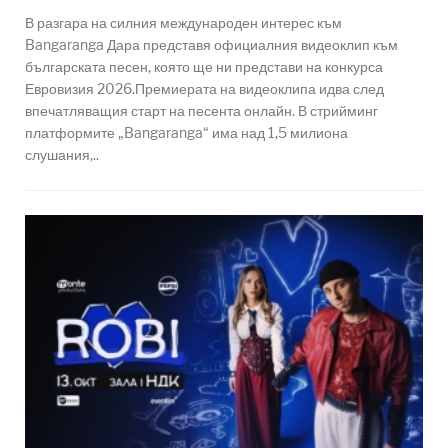
В разгара на силния международен интерес към
Bangaranga Дара представя официалния видеоклип към
българската песен, която ще ни представи на конкурса
Евровизия 2026.Премиерата на видеоклипа идва след
впечатляващия старт на песента онлайн. В стрийминг
платформите „Bangaranga“ има над 1,5 милиона
слушания,..