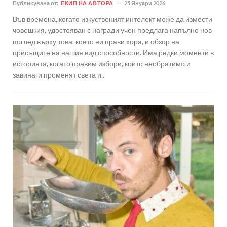
Публикувана от:
ЕКИП НА АВТОРА
25 Януари 2026
Във времена, когато изкуственият интелект може да измести
човешкия, удостояван с награди учен предлага напълно нов
поглед върху това, което ни прави хора, и обзор на
присъщите на нашия вид способности. Има редки моменти в
историята, когато правим избори, които необратимо и
завинаги променят света и..