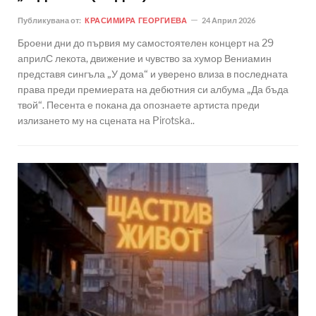
Публикувана от:
КРАСИМИРА ГЕОРГИЕВА
24 Април 2026
Броени дни до първия му самостоятелен концерт на 29
априлС лекота, движение и чувство за хумор Вениамин
представя сингъла „У дома“ и уверено влиза в последната
права преди премиерата на дебютния си албума „Да бъда
твой“. Песента е покана да опознаете артиста преди
излизането му на сцената на Pirotska..