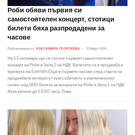
Роби обяви първия си
самостоятелен концерт, стотици
билети бяха разпродадени за
часове
Публикувана от:
КРАСИМИРА ГЕОРГИЕВА
13 Март 2026
На 13 октомври ще се състои първият самостоятелен
концерт на Роби в Зала 1 на НДК. Билетите са в продажба в
мрежата на Eventim.Още в първите часове след старта на
продажбите интересът към събитието е изключително
силен: над 600 билета за концерта на Роби в Зала 1 на НДК
бяха купени до 13:00 часа. Това..