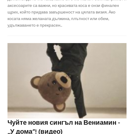
аксесоарите са важни, но красивата коса е онзи финален
щрих, който придава завършеност на цялата визия. Ако
косата няма желаната дължина, плътност или обем,
удължаването е прекрасен..
Чуйте новия сингъл на Вениамин -
„У дома“! (видео)