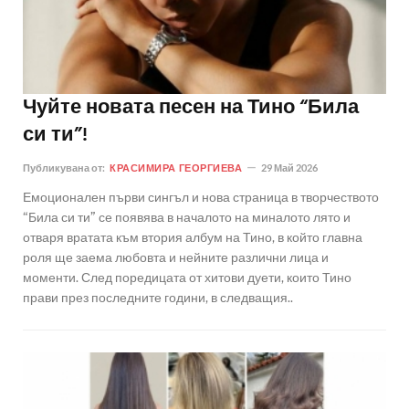
Чуйте новата песен на Тино “Била
си ти”!
Публикувана от:
КРАСИМИРА ГЕОРГИЕВА
29 Май 2026
Емоционален първи сингъл и нова страница в творчеството
“Била си ти” се появява в началото на миналото лято и
отваря вратата към втория албум на Тино, в който главна
роля ще заема любовта и нейните различни лица и
моменти. След поредицата от хитови дуети, които Тино
прави през последните години, в следващия..