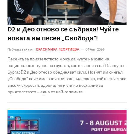
D2 и Део отново се събраха! Чуйте
новата им песен „Свобода“!
Публикувана от:
КРАСИМИРА ГЕОРГИЕВА
04 Авг. 2026
Песента за приятелството може да чуете на живо на
националното турне на групата, което започва на 15 август в
БургасD2 и Део отново обединяват сили. Новият им сингъл
„Свобода“ вече има впечатляващ видеоклип, който съчетава
високи скорости, адреналин и силно послание за
приятелството – една от най-големите..