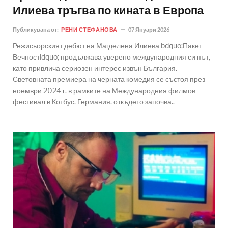
Илиева тръгва по кината в Европа
Публикувана от:
РЕНИ СТЕФАНОВА
07 Януари 2026
Режисьорският дебют на Магделена Илиева bdquo;Пакет
Вечностldquo; продължава уверено международния си път,
като привлича сериозен интерес извън България.
Световната премиера на черната комедия се състоя през
ноември 2024 г. в рамките на Международния филмов
фестивал в Котбус, Германия, откъдето започва..