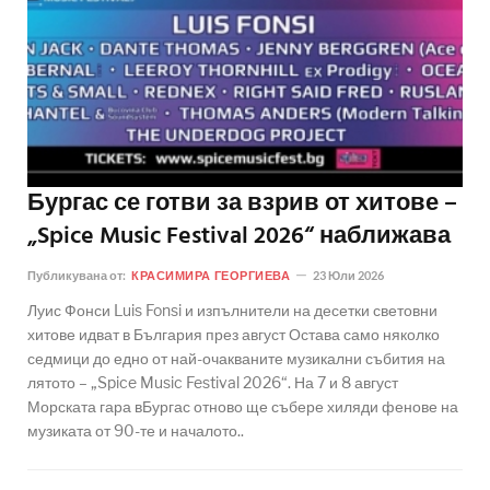
Бургас се готви за взрив от хитове –
„Spice Music Festival 2026“ наближава
Публикувана от:
КРАСИМИРА ГЕОРГИЕВА
23 Юли 2026
Луис Фонси Luis Fonsi и изпълнители на десетки световни
хитове идват в България през август Остава само няколко
седмици до едно от най-очакваните музикални събития на
лятото – „Spice Music Festival 2026“. На 7 и 8 август
Морската гара вБургас отново ще събере хиляди фенове на
музиката от 90-те и началото..