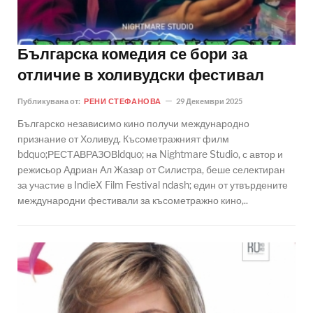
Българска комедия се бори за
отличие в холивудски фестивал
Публикувана от:
РЕНИ СТЕФАНОВА
29 Декември 2025
Българско независимо кино получи международно
признание от Холивуд. Късометражният филм
bdquo;РЕСТАВРАЗОВldquo; на Nightmare Studio, с автор и
режисьор Адриан Ал Жазар от Силистра, беше селектиран
за участие в IndieX Film Festival ndash; един от утвърдените
международни фестивали за късометражно кино,..