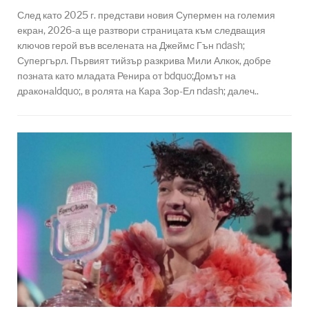
След като 2025 г. представи новия Супермен на големия
екран, 2026-а ще разтвори страницата към следващия
ключов герой във вселената на Джеймс Гън ndash;
Супергърл. Първият тийзър разкрива Мили Алкок, добре
позната като младата Ренира от bdquo;Домът на
драконаldquo;, в ролята на Кара Зор-Ел ndash; далеч..