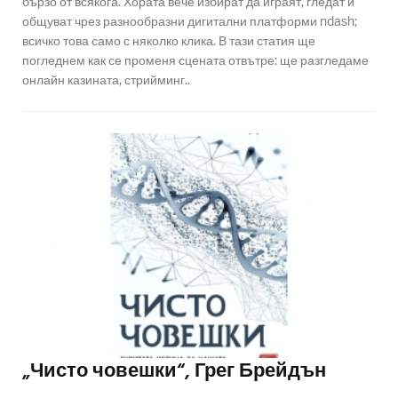
бързо от всякога. Хората вече избират да играят, гледат и
общуват чрез разнообразни дигитални платформи ndash;
всичко това само с няколко клика. В тази статия ще
погледнем как се променя сцената отвътре: ще разгледаме
онлайн казината, стрийминг..
„Чисто човешки“, Грег Брейдън