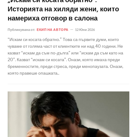
„Искам си косата обратно”:
Историята на хиляди жени, които
намериха отговор в салона
Публикувана от:
ЕКИП НА АВТОРА
12 Юни 2026
“Искам си косата обратно.” Това са първите думи, които
чуваме от голяма част от клиентките ни над 40 години. Не
казват “искам да съм по-дълга” или “искам да съм като на
20”. Казват “искам си косата”. Онази, която имаха преди
бременностите, преди стреса, преди менопаузата. Онази,
която правеше опашката..