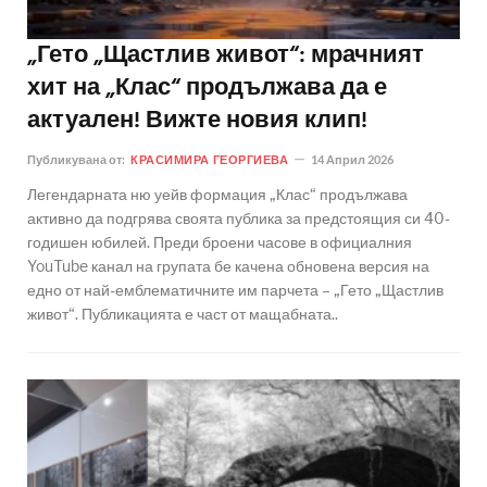
„Гето „Щастлив живот“: мрачният
хит на „Клас“ продължава да е
актуален! Вижте новия клип!
Публикувана от:
КРАСИМИРА ГЕОРГИЕВА
14 Април 2026
Легендарната ню уейв формация „Клас“ продължава
активно да подгрява своята публика за предстоящия си 40-
годишен юбилей. Преди броени часове в официалния
YouTube канал на групата бе качена обновена версия на
едно от най-емблематичните им парчета – „Гето „Щастлив
живот“. Публикацията е част от мащабната..