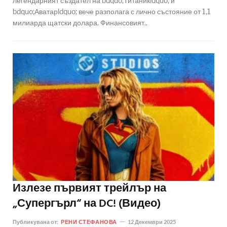
легендарният създател на bdquo;Титаникldquo; и
bdquo;Аватарldquo; вече разполага с лично състояние от 1,1
милиарда щатски долара. Финансовият..
Излезе първият трейлър на
„Супергърл“ на DC! (Видео)
Публикувана от:
РЕНИ СТЕФАНОВА
12 Декември 2025