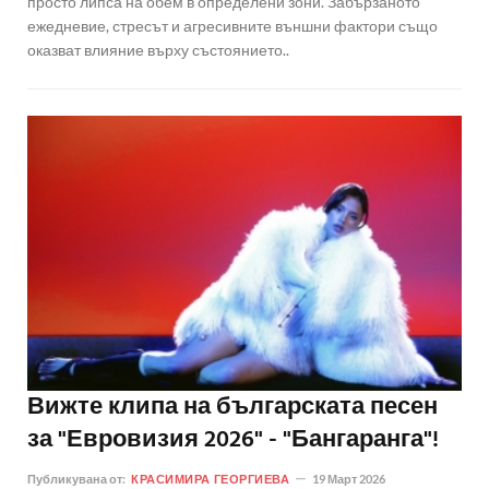
просто липса на обем в определени зони. Забързаното
ежедневие, стресът и агресивните външни фактори също
оказват влияние върху състоянието..
Вижте клипа на българската песен
за "Евровизия 2026" - "Бангаранга"!
Публикувана от:
КРАСИМИРА ГЕОРГИЕВА
19 Март 2026