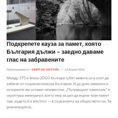
Подкрепете кауза за памет, която
България дължи – заедно даваме
глас на забравените
Публикувана от:
ЕКИП НА АВТОРА
12 Април 2026
Между 375 и близо 2000 българи губят живота си в опит да
избягат от социалистическа България. И до днес имената и
историите им остават неизвестни. „Пътуващият паметник“ е
скулптура-мемориал, която има за цел да върне тази памет
там, където ѝ е мястото — в съзнанието на обществото ни. За
реализацията..