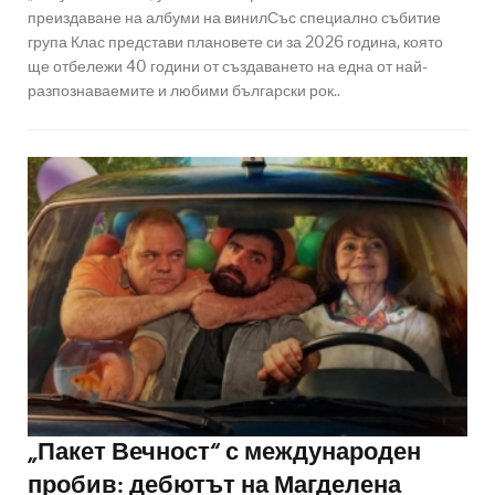
преиздаване на албуми на винилСъс специално събитие
група Клас представи плановете си за 2026 година, която
ще отбележи 40 години от създаването на една от най-
разпознаваемите и любими български рок..
„Пакет Вечност“ с международен
пробив: дебютът на Магделена