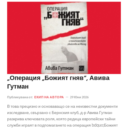
„Операция „Божият гняв“, Авива
Гутман
Публикувана от:
ЕКИП НА АВТОРА
29 Юни 2026
В това прецизно и основаващо се на неизвестни документи
изследване, свързано с Бернския клуб, д-р Авива Гутман
разкрива ключовата роля, която редица европейски тайни
служби играят в подпомагането на операция bdquo;Божият