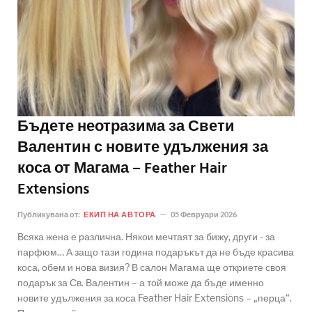
Бъдете неотразима за Свети
Валентин с новите удължения за
коса от Магама – Feather Hair
Extensions
Публикувана от:
ЕКИП НА АВТОРА
05 Февруари 2026
Всяка жена е различна. Някои мечтаят за бижу, други - за
парфюм… А защо тази година подаръкът да не бъде красива
коса, обем и нова визия? В салон Магама ще откриете своя
подарък за Св. Валентин – а той може да бъде именно
новите удължения за коса Feather Hair Extensions – „перца“.