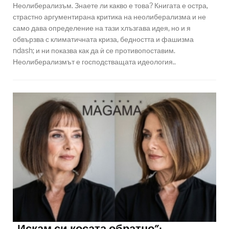
Неолиберализъм. Знаете ли какво е това? Книгата е остра,
страстно аргументирана критика на неолиберализма и не
само дава определение на тази хлъзгава идея, но и я
обвързва с климатичната криза, бедността и фашизма
ndash; и ни показва как да ѝ се противопоставим.
Неолиберализмът е господстващата идеология..