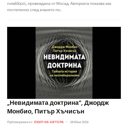
гнявldquo;, провеждана от Мосад. Авторката показва как
постепенно след клането по..
„Невидимата доктрина“, Джордж
Монбио, Питър Хъчисън
Публикувана от:
ЕКИП НА АВТОРА
28 Юни 2026