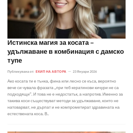
Истинска магия за косата –
удължаване в комбинация с дамско
тупе
Публикувана от:
ЕКИП НА АВТОРА
23 Януари 2026
Ако косата ти е тънка, фина или лесно се къса, вероятно
вече си чувала фразата „при теб кератинови кичури не са
подходящи“. И това не е недостатък, а напротив. Именно за
такива коси съществуват методи за удължаване, които не
натоварват, не дърпат и не компрометират здравината на
естествената коса. В..