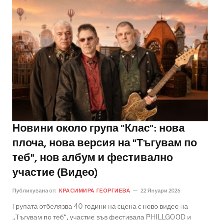
Новини около група "Клас": нова
плоча, нова версия на "Тъгувам по
теб", нов албум и фестивално
участие (Видео)
Публикувана от:
КРАСИМИРА ГЕОРГИЕВА
22 Януари 2026
Групата отбелязва 40 години на сцена с ново видео на
„Тъгувам по теб“, участие във фестивала PHILLGOOD и