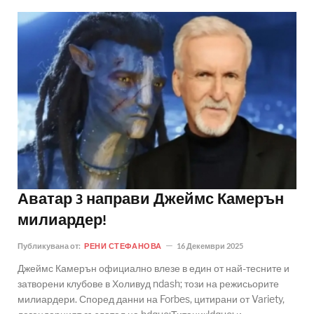
Аватар 3 направи Джеймс Камерън
милиардер!
Публикувана от:
РЕНИ СТЕФАНОВА
16 Декември 2025
Джеймс Камерън официално влезе в един от най-тесните и
затворени клубове в Холивуд ndash; този на режисьорите
милиардери. Според данни на Forbes, цитирани от Variety,