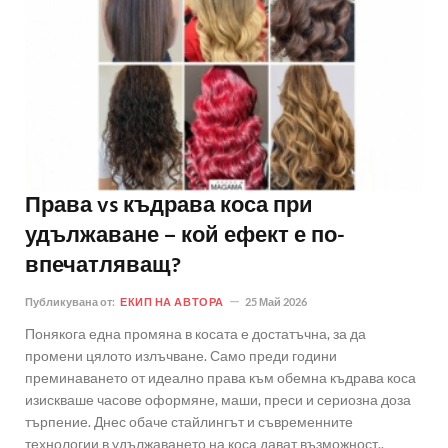
Права vs къдрава коса при
удължаване – кой ефект е по-
впечатляващ?
Публикувана от:
ЕКИП НА АВТОРА
25 Май 2026
Понякога една промяна в косата е достатъчна, за да
промени цялото излъчване. Само преди години
преминаването от идеално права към обемна къдрава коса
изискваше часове оформяне, маши, преси и сериозна доза
търпение. Днес обаче стайлингът и съвременните
технологии в удължаването на коса дават възможност..