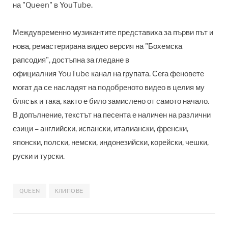
на
"
Queen"
в
YouTube.
Междувременно музикантите
представиха за първи път и
нова, ремастерирана видео версия на
"
Бохемска
рапсодия
"
, достъпна за гледане в
официалния
YouTube
канал на групата
.
Сега феновете
могат да се насладят на подобреното видео в целия му
блясък и така, както е било замислено от самото начало.
В допълнение, текстът на песента е наличен на различни
езици
–
английски, испански, италиански, френски,
японски, полски, немски, индонезийски, корейски, чешки,
руски и турски.
QUEEN
КЛИПОВЕ