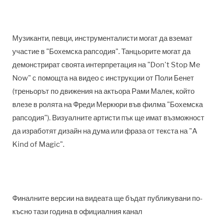
Музиканти, певци, инструменталисти могат да вземат
участие в
"
Бохемска рапсодия
"
. Танцьорите могат да
демонстрират своята интерпретация на
"Don't Stop Me
Now"
с помощта на видео с инструкции от Поли Бенет
(треньорът по движения на актьора Рами Малек, който
влезе в ролята на
Фреди Меркюри
във филма
"
Бохемска
рапсодия
")
. Визуалните артисти пък ще имат възможност
да изработят дизайн на дума или фраза от текста на
"A
Kind of Magic".
Финалните версии на видеата ще бъдат публикувани по-
късно тази година в официалния канал