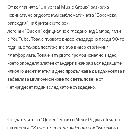
От компанията "Universal Music Group"
разкриха
новината, че видеото към емблематичната
"
Бохемска
рапсодия
" н
а британските рок
легенди
"Queen"
официално е гледано над 1 млрд. пъти
в
YouTube.
Това е първото видео, създадено преди 90-те
години, с такова постижение във видео стрийминг
платформата. Това е и първото промоционално видео,
което определя златен стандарт в жанра за следващите
няколко десетилетия и днес продължава да вдъхновява и
забавлява милиони фенове по света, повече от
четиридесет години след като е създадено.
Създателите на
"Queen"
Брайън Мей и Роджър Тейлър
с
поделиха:
"
За нас е чест, че видеото към
"
Бохемска