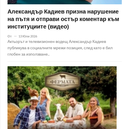
Александър Кадиев призна нарушение
на пътя и отправи остър коментар към
институциите (видео)
От
13 Юли 2026
Актьорът и телевизионен водещ Александър Кадиев
публикува в социалните мрежи позиция, след като е бил
глобен за използване..