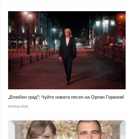
„Влюбен град“: Чуйте новата песен на Орлин Горанов!
09 Юли 2026