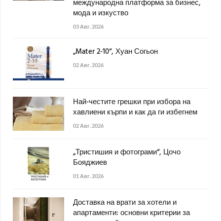
международна платформа за бизнес,
мода и изкуство
03 Авг. 2026
„Mater 2-10“, Хуан Согьон
02 Авг. 2026
Най-честите грешки при избора на
хавлиени кърпи и как да ги избегнем
02 Авг. 2026
„Тристишия и фотограми“, Цочо
Бояджиев
01 Авг. 2026
Доставка на врати за хотели и
апартаменти: основни критерии за