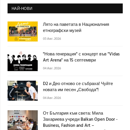
НАЙ-НОВИ
Лято на паветата в Националния
етнографски музей
05 Авг. 2026
"Нова генерация" с концерт във "Vidas
Art Arena" на 15 септември
04 Авг. 2026
D2 и Део отново се събраха! Чуйте
новата им песен „Свобода“!
04 Авг. 2026
От България към света: Мила
Захариева учреди Balkan Open Door -
Business, Fashion and Art –