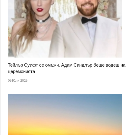
Тейлър Суифт се омъжи, Адам Сандлър беше водещ на
церемонията
06 Юли 2026