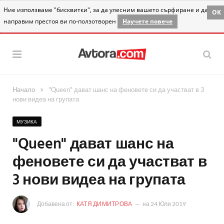
Ние използваме "бисквитки", за да улесним вашето сърфиране и да
OK
направим престоя ви по-ползотворен
Научете повече
»
Начало
"Queen" дават шанс на феновете си да участват в 3
нови видеа на групата
МУЗИКА
"Queen" дават шанс на
феновете си да участват в
3 нови видеа на групата
Добавена от:
КАТЯ ДИМИТРОВА
на
24 Юли 2019