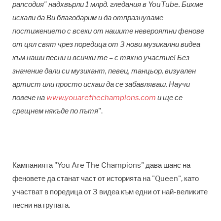
рапсодия
"
надхвърли 1 млрд. гледания в
YouTube.
Бихме
искали да Ви благодарим и да отпразнуваме
постижението с всеки от нашите невероятни фенове
от цял свят чрез поредица от 3 нови музикални видеа
към наши песни и всички те – с тяхно участие! Без
значение дали си музикант, певец, танцьор, визуален
артист или просто искаш да се забавляваш.
Научи
повече на
www.youarethechampions.com
и ще се
срещнем някъде по пътя
".
Кампанията "You Are The Champions"
дава шанс на
феновете да станат част от историята на
"Queen",
като
участват в поредица от 3 видеа към едни от най-великите
песни на групата.