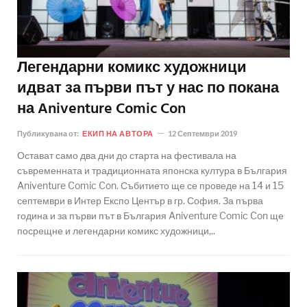
Легендарни комикс художници
идват за първи път у нас по покана
на Aniventure Comic Con
Публикувана от:
ЕКИП НА АВТОРА
12 Септември 2019
Остават само два дни до старта на фестивала на
съвременната и традиционната японска култура в България
Aniventure Comic Con. Събитието ще се проведе на 14 и 15
септември в Интер Експо Център в гр. София. За първа
година и за първи път в България Aniventure Comic Con ще
посрещне и легендарни комикс художници,..