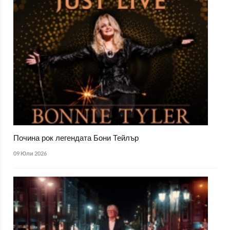
Почина рок легендата Бони Тейлър
09 Юли 2026