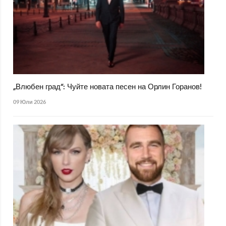
„Влюбен град“: Чуйте новата песен на Орлин Горанов!
09 Юли 2026