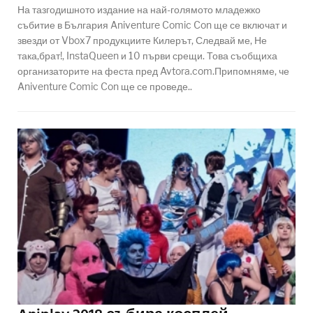
На тазгодишното издание на най-голямото младежко
събитие в България Aniventure Comic Con ще се включат и
звезди от Vbox7 продукциите Килерът, Следвай ме, Не
така,брат!, InstaQueen и 10 първи срещи. Това съобщиха
организаторите на феста пред Avtora.com.Припомняме, че
Aniventure Comic Con ще се проведе..