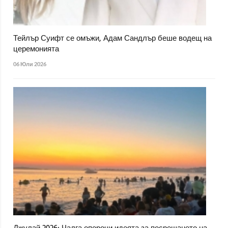
Тейлър Суифт се омъжи, Адам Сандлър беше водещ на
церемонията
06 Юли 2026