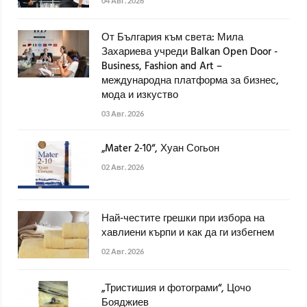
04 Авг. 2026
От България към света: Мила
Захариева учреди Balkan Open Door -
Business, Fashion and Art –
международна платформа за бизнес,
мода и изкуство
03 Авг. 2026
„Mater 2-10“, Хуан Согьон
02 Авг. 2026
Най-честите грешки при избора на
хавлиени кърпи и как да ги избегнем
02 Авг. 2026
„Тристишия и фотограми“, Цочо
Бояджиев