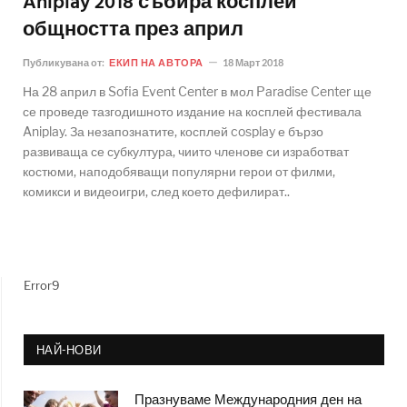
Aniplay 2018 събира косплей
общността през април
Публикувана от:
ЕКИП НА АВТОРА
18 Март 2018
На 28 април в Sofia Event Center в мол Paradise Center ще
се проведе тазгодишното издание на косплей фестивала
Aniplay. За незапознатите, косплей cosplay е бързо
развиваща се субкултура, чиито членове си изработват
костюми, наподобяващи популярни герои от филми,
комикси и видеоигри, след което дефилират..
Error9
НАЙ-НОВИ
Празнуваме Международния ден на