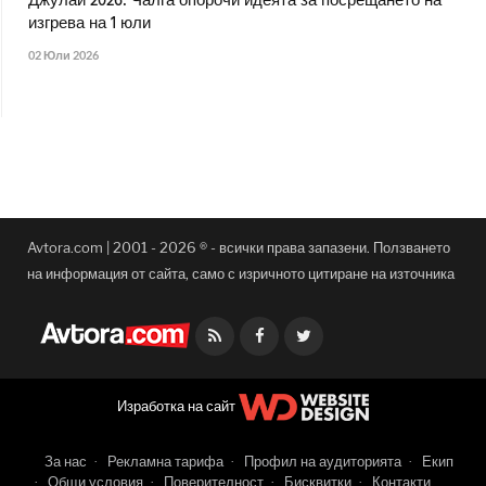
Джулай 2026: Чалга опорочи идеята за посрещането на
изгрева на 1 юли
02 Юли 2026
Avtora.com | 2001 - 2026 ® - всички права запазени. Ползването
на информация от сайта, само с изричното цитиране на източника
Facebook
Twitter
Изработка на сайт
За нас
Рекламна тарифа
Профил на аудиторията
Екип
Общи условия
Поверителност
Бисквитки
Контакти