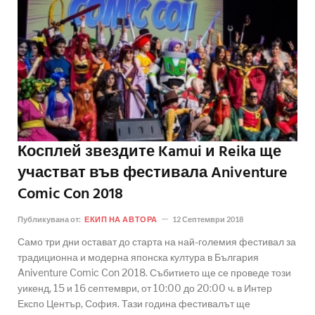
Косплей звездите Kamui и Reika ще
участват във фестивала Aniventure
Comic Con 2018
Публикувана от:
ЕКИП НА АВТОРА
12 Септември 2018
Само три дни остават до старта на най-големия фестивал за
традиционна и модерна японска култура в България
Aniventure Comic Con 2018. Събитието ще се проведе този
уикенд, 15 и 16 септември, от 10:00 до 20:00 ч. в Интер
Експо Център, София. Тази година фестивалът ще