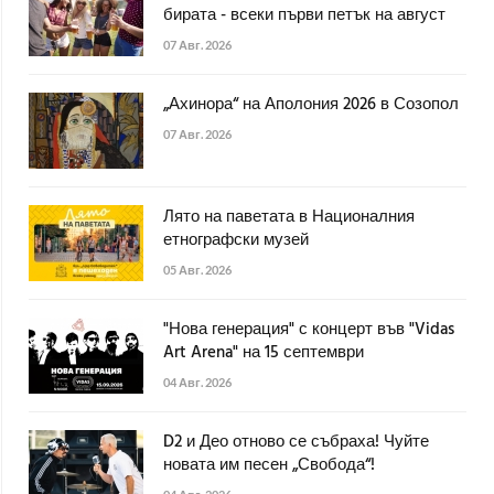
бирата - всеки първи петък на август
07 Авг. 2026
„Ахинора“ на Аполония 2026 в Созопол
07 Авг. 2026
Лято на паветата в Националния
етнографски музей
05 Авг. 2026
"Нова генерация" с концерт във "Vidas
Art Arena" на 15 септември
04 Авг. 2026
D2 и Део отново се събраха! Чуйте
новата им песен „Свобода“!