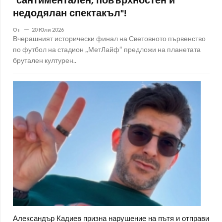
"сантиментален, повърхностен и
недодялан спектакъл"!
От
20 Юли 2026
Вчерашният исторически финал на Световното първенство
по футбол на стадион „МетЛайф“ предложи на планетата
брутален културен..
Александър Кадиев призна нарушение на пътя и отправи