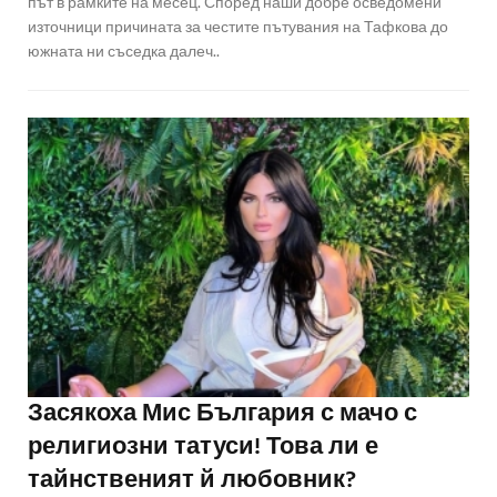
път в рамките на месец. Според наши добре осведомени
източници причината за честите пътувания на Тафкова до
южната ни съседка далеч..
Засякоха Мис България с мачо с
религиозни татуси! Това ли е
тайнственият й любовник?