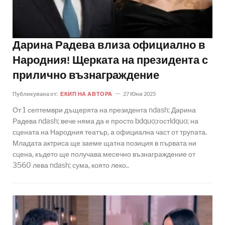
Дарина Радева влиза официално в
Народния! Щерката на президента с
прилично възнаграждение
Публикувана от:
ЕКИП НА АВТОРА
27 Юни 2025
От 1 септември дъщерята на президента ndash; Дарина
Радева ndash; вече няма да е просто bdquo;гостldquo; на
сцената на Народния театър, а официална част от трупата.
Младата актриса ще заеме щатна позиция в първата ни
сцена, където ще получава месечно възнаграждение от
3560 лева ndash; сума, която леко..