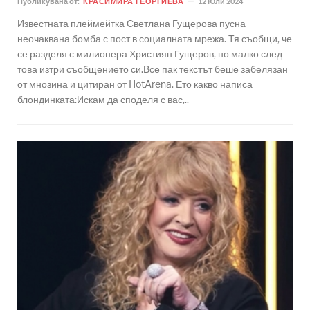
Публикувана от:
КРАСИМИРА ГЕОРГИЕВА
12 Юли 2024
Известната плеймейтка Светлана Гущерова пусна
неочаквана бомба с пост в социалната мрежа. Тя съобщи, че
се разделя с милионера Християн Гущеров, но малко след
това изтри съобщението си.Все пак текстът беше забелязан
от мнозина и цитиран от HotArena. Ето какво написа
блондинката:Искам да споделя с вас,..