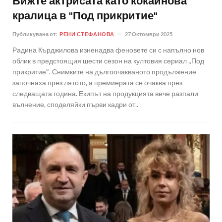
Вижте актрисата като кокаинова
кралица в "Под прикритие"
Публикувана от:
РЕНИ СТЕФАНОВА
27 Октомври 2025
Радина Кърджилова изненадва феновете си с напълно нов
облик в предстоящия шести сезон на култовия сериал „Под
прикритие“. Снимките на дългоочакваното продължение
започнаха през лятото, а премиерата се очаква през
следващата година. Екипът на продукцията вече разпали
вълнение, споделяйки първи кадри от..