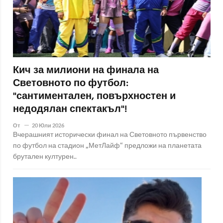
Кич за милиони на финала на
Световното по футбол:
"сантиментален, повърхностен и
недодялан спектакъл"!
От
20 Юли 2026
Вчерашният исторически финал на Световното първенство
по футбол на стадион „МетЛайф“ предложи на планетата
брутален културен..