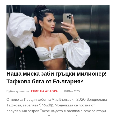
Наша миска заби гръцки милионер!
Тафкова бяга от България?
Публикувана от:
ЕКИП НА АВТОРА
18 Юли 2022
Отново за Гърция забегна Мис България 2020 Венцислава
Тафкова, забеляза Show.bg. Моделката се постна от
популярния остров Тасос, където я засичаме вече за втори