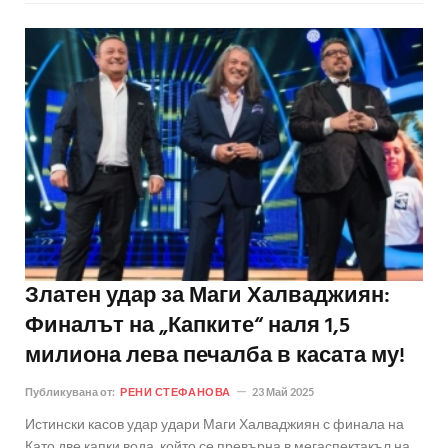
Златен удар за Маги Халваджиян:
Финалът на „Капките“ наля 1,5
милиона лева печалба в касата му!
Публикувана от:
РЕНИ СТЕФАНОВА
23 Май 2025
Истински касов удар удари Маги Халваджиян с финала на
Като две капки вода, който се превърна в мегаспектакъл на