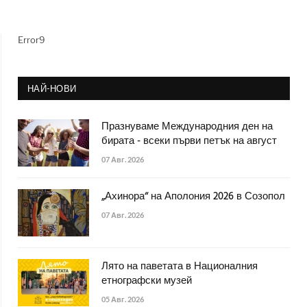
Error9
НАЙ-НОВИ
Празнуваме Международния ден на
бирата - всеки първи петък на август
07 Авг. 2026
„Ахинора“ на Аполония 2026 в Созопол
07 Авг. 2026
Лято на паветата в Националния
етнографски музей
05 Авг. 2026