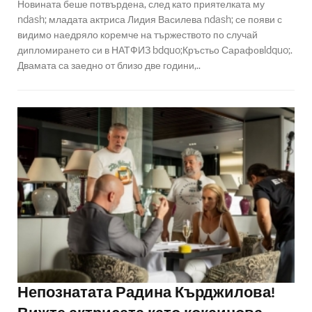
Новината беше потвърдена, след като приятелката му
ndash; младата актриса Лидия Василева ndash; се появи с
видимо наедряло коремче на тържеството по случай
дипломирането си в НАТФИЗ bdquo;Кръстьо Сарафовldquo;.
Двамата са заедно от близо две години,..
Непознатата Радина Кърджилова!