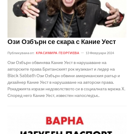
Ози Озбърн се скара с Кание Уест
Публикувана от:
КРАСИМИРА ГЕОРГИЕВА
13 Февруари 2024
Ози Озбърн обвинява Кание Уест в нарушаване на
авторските права Британският рок музикант и лидер на
Black Sabbath Ози Озбърн обвини американския рапър и
дизайнер Кание Уест в нарушаване на авторски права.
Рокаджията изрази недоволството си в социалната мрежа X.
Според него Кание Уест, известен напоследък..