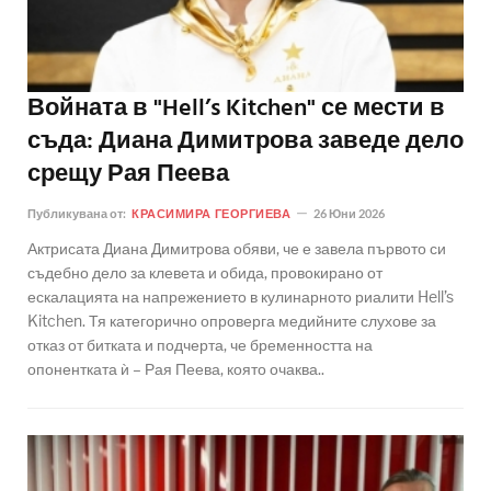
Войната в "Hell’s Kitchen" се мести в
съда: Диана Димитрова заведе дело
срещу Рая Пеева
Публикувана от:
КРАСИМИРА ГЕОРГИЕВА
26 Юни 2026
Актрисата Диана Димитрова обяви, че е завела първото си
съдебно дело за клевета и обида, провокирано от
ескалацията на напрежението в кулинарното риалити Hell’s
Kitchen. Тя категорично опроверга медийните слухове за
отказ от битката и подчерта, че бременността на
опонентката ѝ – Рая Пеева, която очаква..