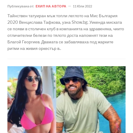
Публикувана от:
ЕКИП НА АВТОРА
11 Юли 2022
Тайнствен татуиран мъж топли леглото на Мис България
2020 Венцислава Тафкова, узна Show.bg. Уикенда миската
се появи в столичен клуб в компанията на здравеняка, чиито
отличителни белези по тялото доста напомнят тези на
Благой Георгиев. Двамата се забавляваха под жарките
ритми на живия оркестър в..