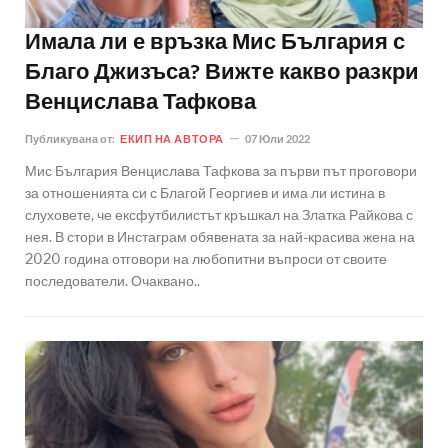
Имала ли е връзка Мис България с
Благо Джизъса? Вижте какво разкри
Венцислава Тафкова
Публикувана от:
ЕКИП НА АВТОРА
07 Юли 2022
Мис България Венцислава Тафкова за първи път проговори
за отношенията си с Благой Георгиев и има ли истина в
слуховете, че ексфутбилистът кръшкал на Златка Райкова с
нея. В стори в Инстаграм обявената за най-красива жена на
2020 година отговори на любопитни въпроси от своите
последователи. Очаквано..