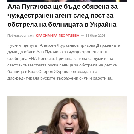
Ала Пугачова ще бъде обявена за
чуждестранен агент след пост за
обстрела на болницата в Украйна
Публикувана от:
КРАСИМИРА ГЕОРГИЕВА
11 Юли 2024
Руският депутат Алексей Журавльов призова Държавната
дума да обяви Ала Пугачова за чуждестранен агент,
съобщава РИА Новости. Причина за това са думите на
световноизвестната руска певица за обстрела на детска
болница в Киев.Според Журавльов звездата е
дискредитирала руските въоръжени сили и работи за..