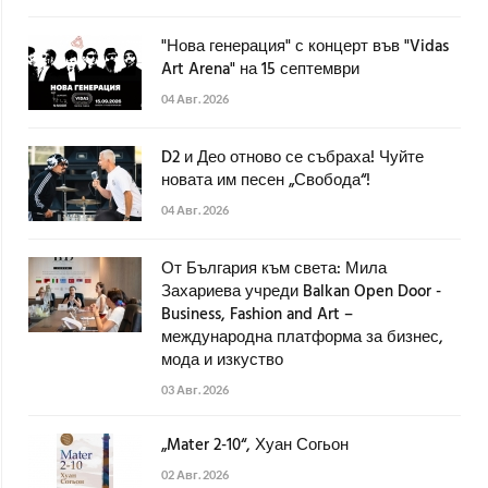
"Нова генерация" с концерт във "Vidas
Art Arena" на 15 септември
04 Авг. 2026
D2 и Део отново се събраха! Чуйте
новата им песен „Свобода“!
04 Авг. 2026
От България към света: Мила
Захариева учреди Balkan Open Door -
Business, Fashion and Art –
международна платформа за бизнес,
мода и изкуство
03 Авг. 2026
„Mater 2-10“, Хуан Согьон
02 Авг. 2026