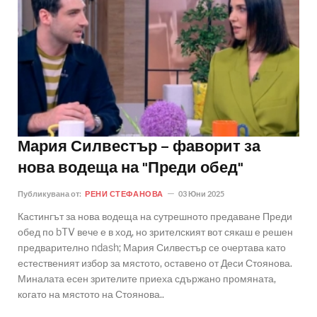
Мария Силвестър – фаворит за
нова водеща на "Преди обед"
Публикувана от:
РЕНИ СТЕФАНОВА
03 Юни 2025
Кастингът за нова водеща на сутрешното предаване Преди
обед по bTV вече е в ход, но зрителският вот сякаш е решен
предварително ndash; Мария Силвестър се очертава като
естественият избор за мястото, оставено от Деси Стоянова.
Миналата есен зрителите приеха сдържано промяната,
когато на мястото на Стоянова..