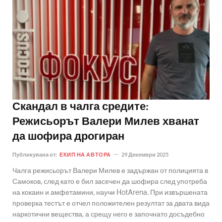
Скандал в чалга средите:
Режисьорът Валери Милев хванат
да шофира дрогиран
Публикувана от:
ЕКИП НА АВТОРА
29 Декември 2025
Чалга режисьорът Валери Милев е задържан от полицията в
Самоков, след като е бил засечен да шофира след употреба
на кокаин и амфетамини, научи HotArena. При извършената
проверка тестът е отчел положителен резултат за двата вида
наркотични вещества, а срещу него е започнато досъдебно