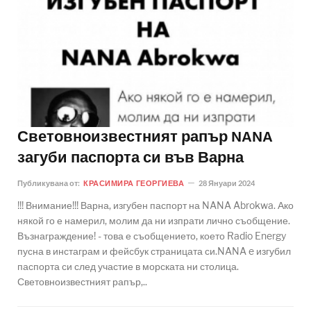
Световноизвестният рапър NANA
загуби паспорта си във Варна
Публикувана от:
КРАСИМИРА ГЕОРГИЕВА
28 Януари 2024
!!! Внимание!!! Варна, изгубен паспорт на NANA Abrokwa. Ако
някой го е намерил, молим да ни изпрати лично съобщение.
Възнаграждение! - това е съобщението, което Radio Energy
пусна в инстаграм и фейсбук страницата си.NANA e изгубил
паспорта си след участие в морската ни столица.
Световноизвестният рапър,..