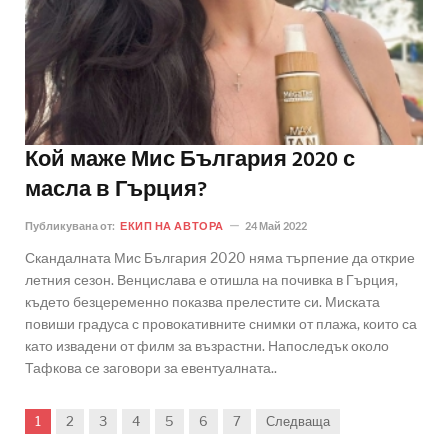
Кой маже Мис България 2020 с
масла в Гърция?
Публикувана от:
ЕКИП НА АВТОРА
24 Май 2022
Скандалната Мис България 2020 няма търпение да открие
летния сезон. Венцислава е отишла на почивка в Гърция,
където безцеременно показва прелестите си. Миската
повиши градуса с провокативните снимки от плажа, които са
като извадени от филм за възрастни. Напоследък около
Тафкова се заговори за евентуалната..
1
2
3
4
5
6
7
Следваща