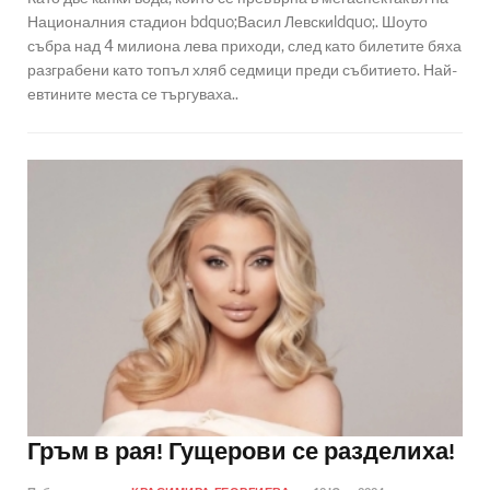
Националния стадион bdquo;Васил Левскиldquo;. Шоуто
събра над 4 милиона лева приходи, след като билетите бяха
разграбени като топъл хляб седмици преди събитието. Най-
евтините места се търгуваха..
Гръм в рая! Гущерови се разделиха!