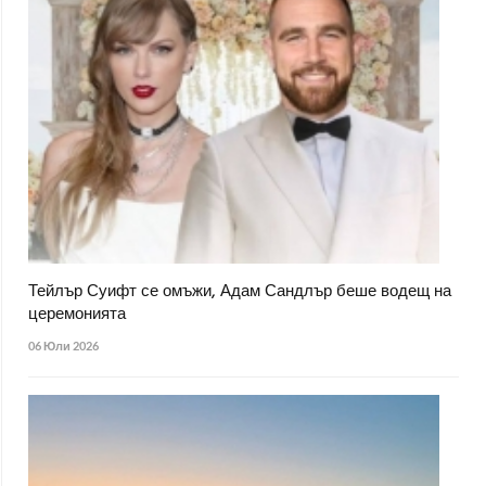
Тейлър Суифт се омъжи, Адам Сандлър беше водещ на
церемонията
06 Юли 2026