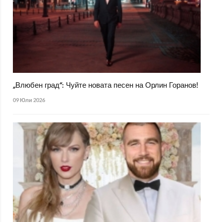
„Влюбен град“: Чуйте новата песен на Орлин Горанов!
09 Юли 2026