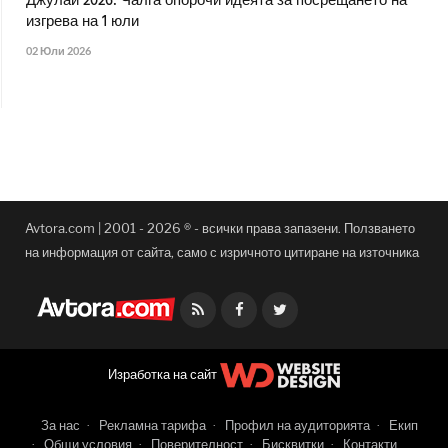
Джулай 2026: Чалга опорочи идеята за посрещането на
изгрева на 1 юли
02 Юли 2026
Avtora.com | 2001 - 2026 ® - всички права запазени. Ползването
на информация от сайта, само с изричното цитиране на източника
Facebook
Twitter
Изработка на сайт
За нас
Рекламна тарифа
Профил на аудиторията
Екип
Общи условия
Поверителност
Бисквитки
Контакти