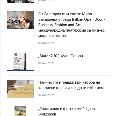
04 Авг. 2026
От България към света: Мила
Захариева учреди Balkan Open Door -
Business, Fashion and Art –
международна платформа за бизнес,
мода и изкуство
03 Авг. 2026
„Mater 2-10“, Хуан Согьон
02 Авг. 2026
Най-честите грешки при избора на
хавлиени кърпи и как да ги избегнем
02 Авг. 2026
„Тристишия и фотограми“, Цочо
Бояджиев