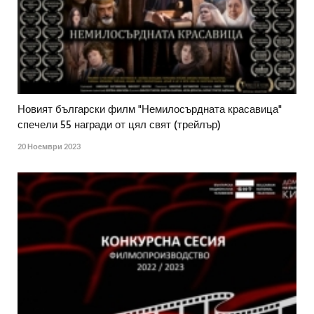
Новият български филм "Немилосърдната красавица"
спечели 55 награди от цял свят (трейлър)
20 Ноември 2023