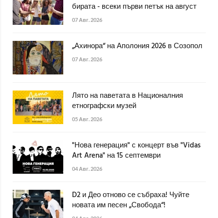
бирата - всеки първи петък на август
07 Авг. 2026
„Ахинора“ на Аполония 2026 в Созопол
07 Авг. 2026
Лято на паветата в Националния
етнографски музей
05 Авг. 2026
"Нова генерация" с концерт във "Vidas
Art Arena" на 15 септември
04 Авг. 2026
D2 и Део отново се събраха! Чуйте
новата им песен „Свобода“!