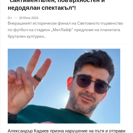
"сантиментален, повърхностен и
недодялан спектакъл"!
От
20 Юли 2026
Вчерашният исторически финал на Световното първенство
по футбол на стадион „МетЛайф“ предложи на планетата
брутален културен..
Александър Кадиев призна нарушение на пътя и отправи