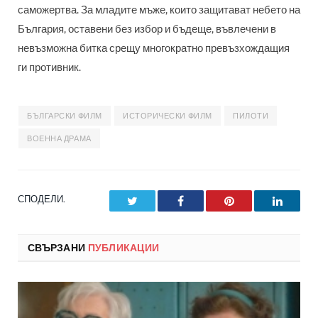
саможертва. За младите мъже, които защитават небето на
България, оставени без избор и бъдеще, въвлечени в
невъзможна битка срещу многократно превъзхождащия
ги противник.
БЪЛГАРСКИ ФИЛМ
ИСТОРИЧЕСКИ ФИЛМ
ПИЛОТИ
ВОЕННА ДРАМА
СПОДЕЛИ.
Twitter
Facebook
Pinterest
LinkedI
СВЪРЗАНИ
ПУБЛИКАЦИИ