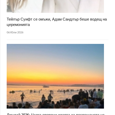
Тейлър Суифт се омъжи, Адам Сандлър беше водещ на
церемонията
06 Юли 2026