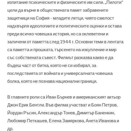
изпитание психическите и физическите им сили. „Пилоти“
цели да върне в обществената памет забравените
защитници на София - младите летци, чиято смелост
надхвърля идеологиите и политическите оценки и остава
преди всичко човешка история, но са оклеветени и
заличени от паметта след 1944 г. Основни теми в лентата
са паметта и прошката, търсенето на изкупление и мир
със собствената съвест. Филмът разказва какво е да
бъдеш част от битка, която не си избирал, за
последствията от войната и универсалната човешка
болка, която не познава национални граници.
В главните роли са Иван Бърнев и американският актьор
Джон Ерик Бентли. Във филма участват и Боян Петров,
Йордан Ръсин, Александър Тонев, Димитър Баненкин,
Любомир Петкашев, Елена Замяркова, Анета Иванова и
др.