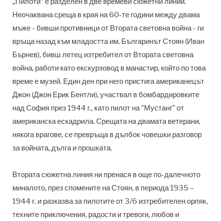
„Пилоти“ е разделен в две времеви сюжетни линии.
Неочаквана среща в края на 60-те години между двама
мъже - бивши противници от Втората световна война - ги
връща назад към младостта им. Българинът Стоян (Иван
Бърнев), бивш летец изтребител от Втората световна
война, работи като екскурзовод в манастир, който по това
време е музей. Един ден при него пристига американецът
Джон (Джон Ерик Бентли), участвал в бомбардировките
над София през 1944 г., като пилот на "Мустанг" от
американска ескадрила. Срещата на двамата ветерани,
някога врагове, се превръща в дълбок човешки разговор
за войната, дълга и прошката.
Втората сюжетна линия ни пренася в още по-далечното
миналото, през спомените на Стоян, в периода 1935 –
1944 г. и разказва за пилотите от 3/6 изтребителен орляк,
техните приключения, радости и тревоги, любов и