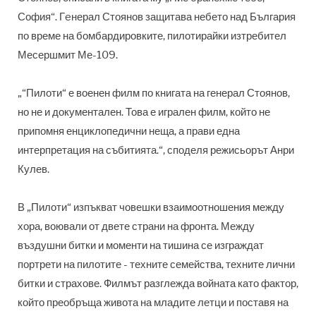
София“. Гeнерал Стоянов защитава небето над България
по време на бомбардировките, пилотирайки изтребител
Месершмит Ме-109.
„“Пилоти“ е военен филм по книгата на генерал Стоянов,
но не и документален. Това е игрален филм, който не
припомня енциклопедични неща, а прави една
интерпретация на събитията.“, споделя режисьорът Анри
Кулев.
В „Пилоти“ изпъкват човешки взаимоотношения между
хора, воювали от двете страни на фронта. Между
въздушни битки и моменти на тишина се изграждат
портрети на пилотите - техните семейства, техните лични
битки и страхове. Филмът разглежда войната като фактор,
който преобръща живота на младите летци и поставя на