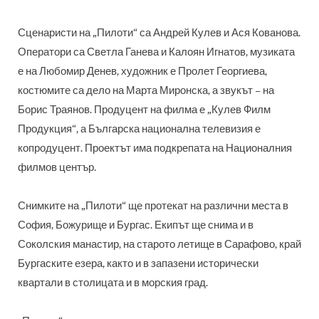
Сценаристи на „Пилоти“ са Андрей Кулев и Ася Кованова.
Оператори са Светла Ганева и Калоян Игнатов, музиката
е на Любомир Денев, художник е Пролет Георгиева,
костюмите са дело на Марта Миронска, а звукът – на
Борис Траянов. Продуцент на филма е „Кулев Филм
Продукция“, а Българска национална телевизия е
копродуцент. Проектът има подкрепата на Националния
филмов център.
Снимките на „Пилоти“ ще протекат на различни места в
София, Божурище и Бургас. Екипът ще снима и в
Соколския манастир, на старото летище в Сарафово, край
Бургаските езера, както и в запазени исторически
квартали в столицата и в морския град.