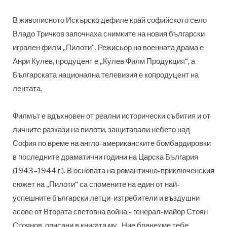
В живописното Искърско дефиле край софийското село
Владо Тричков започнаха снимките на новия български
игрален филм „Пилоти". Режисьор на военната драма е
Анри Кулев, продуцент е „Кулев Филм Продукция“, а
Българската национална телевизия е копродуцент на
лентата.
Филмът е вдъхновен от реални исторически събития и от
личните разкази на пилоти, защитавали небето над
София по време на англо-американските бомбардировки
в последните драматични години на Царска България
(1943–1944 г.). В основата на романтично-приключенския
сюжет на „Пилоти“ са спомените на един от най-
успешните български летци-изтребители и въздушни
асове от Втората световна война - генерал-майор Стоян
Стоянов, описани в книгата му „Ние бранехме тебе,