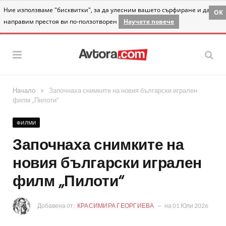
Ние използваме "бисквитки", за да улесним вашето сърфиране и да
OK
направим престоя ви по-ползотворен
Научете повече
»
Начало
Започнаха снимките на новия български игрален
филм „Пилоти“
ФИЛМИ
Започнаха снимките на
новия български игрален
филм „Пилоти“
Добавена от:
КРАСИМИРА ГЕОРГИЕВА
на
01 Юли 2026