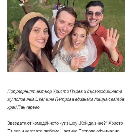
Популярният актьор Христо Пъдев и дългогодишната
му половинка Цветина Петрова вдигнаха пищна сватба
край Панчарево
Звездата от комедийното куиз шоу „Кой да знае?“ Христо
Пъдев и неговата любима Цветина Петрова официално