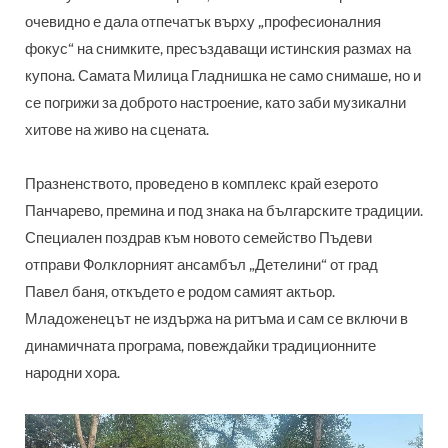
очевидно е дала отпечатък върху „професионалния
фокус“ на снимките, пресъздаващи истинския размах на
купона. Самата Милица Гладнишка не само снимаше, но и
се погрижи за доброто настроение, като заби музикални
хитове на живо на сцената.
Празненството, проведено в комплекс край езерото
Панчарево, премина и под знака на българските традиции.
Специален поздрав към новото семейство Пъдеви
отправи Фолклорният ансамбъл „Детелини“ от град
Павел баня, откъдето е родом самият актьор.
Младоженецът не издържа на ритъма и сам се включи в
динамичната програма, повеждайки традиционните
народни хора.