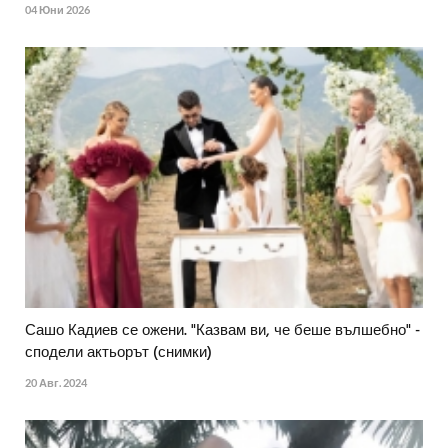
04 Юни 2026
Сашо Кадиев се ожени. "Казвам ви, че беше вълшебно" -
сподели актьорът (снимки)
20 Авг. 2024