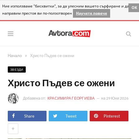
Ние използваме "бисквитки", за да улесним вашето сърфиране и да
OK
направим престоя ви по-ползотворен
Научете повече
»
Начало
Христо Пъдев се ожени
ЗВЕЗДИ
Христо Пъдев се ожени
Добавена от:
КРАСИМИРА ГЕОРГИЕВА
на
29 Юни 2026
Share
Tweet
Pinterest
+