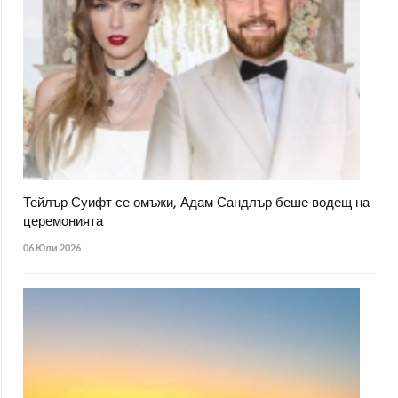
Тейлър Суифт се омъжи, Адам Сандлър беше водещ на
церемонията
06 Юли 2026