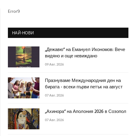
Error9
НАЙ-НОВИ
„Дежавю“ на Емануел Икономов: Вече
видяно и още невиждано
09 Авг. 2026
Празнуваме Международния ден на
бирата - всеки първи петък на август
07 Авг. 2026
„Ахинора“ на Аполония 2026 в Созопол
07 Авг. 2026