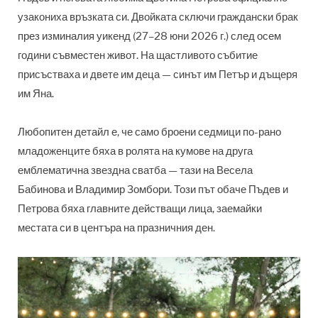
узакониха връзката си. Двойката сключи граждански брак
през изминалия уикенд (27–28 юни 2026 г.) след осем
години съвместен живот. На щастливото събитие
присъстваха и двете им деца — синът им Петър и дъщеря
им Яна.
Любопитен детайл е, че само броени седмици по-рано
младоженците бяха в ролята на кумове на друга
емблематична звездна сватба — тази на Весела
Бабинова и Владимир Зомбори. Този път обаче Пъдев и
Петрова бяха главните действащи лица, заемайки
местата си в центъра на празничния ден.