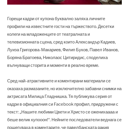
Горещи кадри от купона буквално заляха личните
профили на известните гости на тържеството. Десетки
колеги на младоженците от театралната и
телевизионната сцена, сред които Александър Кадиев,
Луиза Григорова-Макариев, Филип Буков, Павел Иванов,
Боряна Братоева, Николаос Цитиридис, споделиха
вълнуващи сторита и моменти в реално време.
Сред най-атрактивните и коментирани материали се
оказаха размазаните, но изключително забавни снимки на
актрисата Милица Гладнишка. Тя публикува серия от
кадри в официалния си Facebook профил, придружени с
текст: „Нашите любими Цвети и Христо се оженихаааа и
беше велик купооон!“. Нейните последователи веднага се
пошегуваха в коментарите, че павелбанската ракия