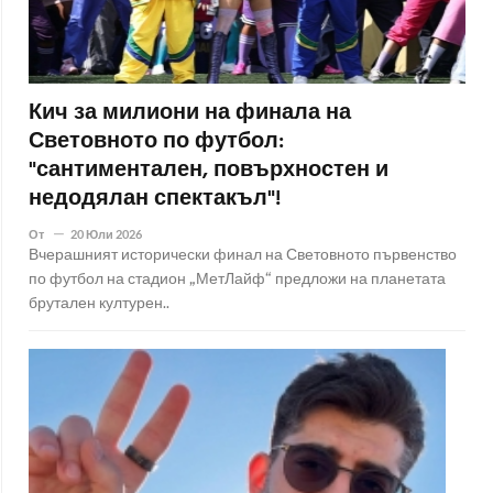
Кич за милиони на финала на
Световното по футбол:
"сантиментален, повърхностен и
недодялан спектакъл"!
От
20 Юли 2026
Вчерашният исторически финал на Световното първенство
по футбол на стадион „МетЛайф“ предложи на планетата
брутален културен..