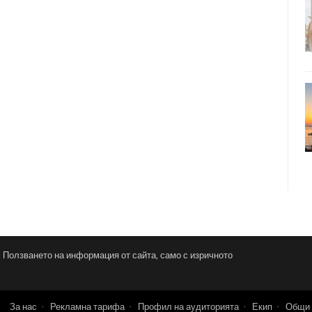
и. Ползването на информация от сайта, само с изричното
За нас
Рекламна тарифа
Профил на аудиторията
Екип
Общи 