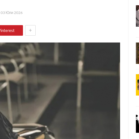
а
03 Юли 2026
+
interest