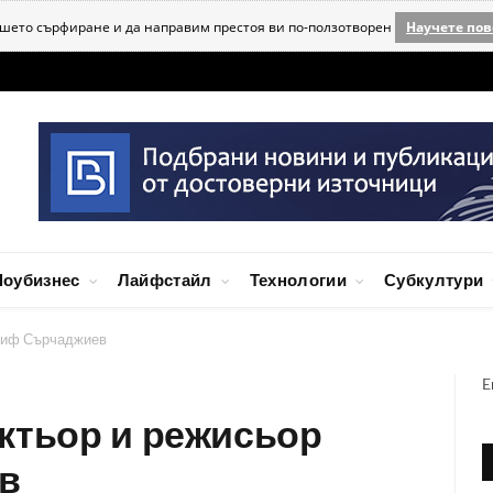
ашето сърфиране и да направим престоя ви по-ползотворен
Научете пов
оубизнес
Лайфстайл
Технологии
Субкултури
осиф Сърчаджиев
E
ктьор и режисьор
в