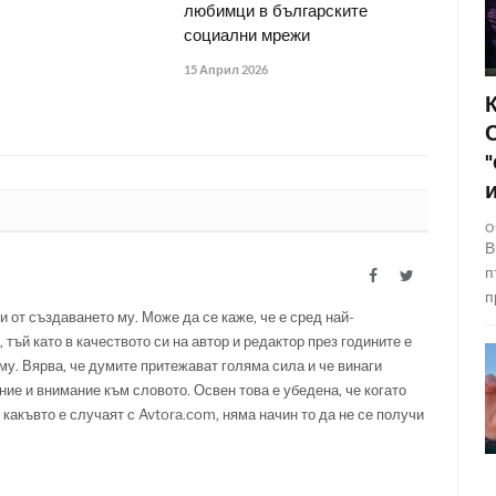
любимци в българските
социални мрежи
15 Април 2026
О
В
п
Facebook
Twitter
п
и от създаването му. Може да се каже, че е сред най-
 тъй като в качеството си на автор и редактор през годините е
у. Вярва, че думите притежават голяма сила и че винаги
ние и внимание към словото. Освен това е убедена, че когато
 какъвто е случаят с Avtora.com, няма начин то да не се получи