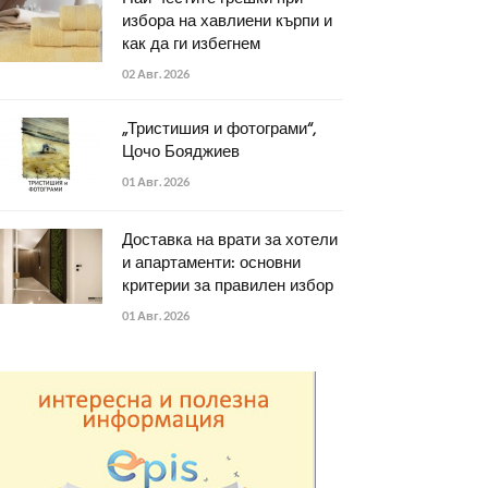
избора на хавлиени кърпи и
как да ги избегнем
02 Авг. 2026
„Тристишия и фотограми“,
Цочо Бояджиев
01 Авг. 2026
Доставка на врати за хотели
и апартаменти: основни
критерии за правилен избор
01 Авг. 2026