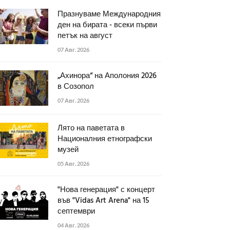
Празнуваме Международния
ден на бирата - всеки първи
петък на август
07 Авг. 2026
„Ахинора“ на Аполония 2026
в Созопол
07 Авг. 2026
Лято на паветата в
Националния етнографски
музей
05 Авг. 2026
"Нова генерация" с концерт
във "Vidas Art Arena" на 15
септември
04 Авг. 2026