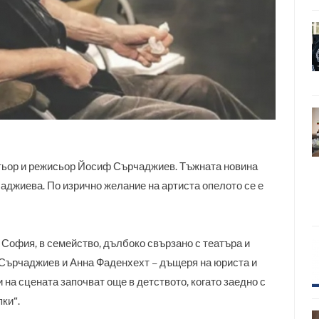
ктьор и режисьор Йосиф Сърчаджиев. Тъжната новина
джиева. По изрично желание на артиста опелото се е
 София, в семейство, дълбоко свързано с театъра и
 Сърчаджиев и Анна Фаденхехт – дъщеря на юриста и
на сцената започват още в детството, когато заедно с
ки“.