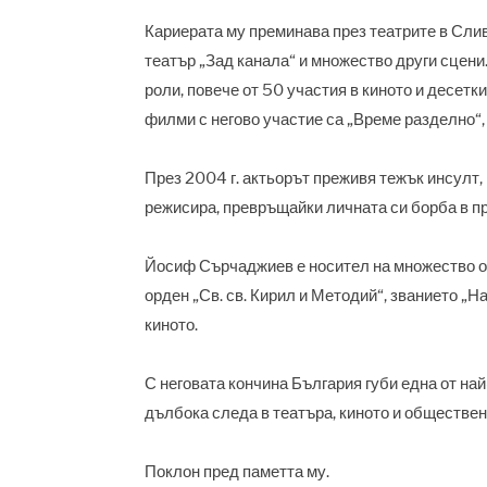
Кариерата му преминава през театрите в Слив
театър „Зад канала“ и множество други сцени
роли, повече от 50 участия в киното и десет
филми с негово участие са „Време разделно“, 
През 2004 г. актьорът преживя тежък инсулт,
режисира, превръщайки личната си борба в пр
Йосиф Сърчаджиев е носител на множество от
орден „Св. св. Кирил и Методий“, званието „Н
киното.
С неговата кончина България губи една от най
дълбока следа в театъра, киното и обществен
Поклон пред паметта му.