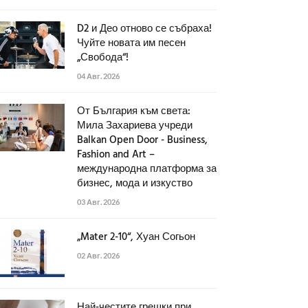
D2 и Део отново се събраха!
Чуйте новата им песен
„Свобода“!
04 Авг. 2026
От България към света:
Мила Захариева учреди
Balkan Open Door - Business,
Fashion and Art –
международна платформа за
бизнес, мода и изкуство
03 Авг. 2026
„Mater 2-10“, Хуан Согьон
02 Авг. 2026
Най-честите грешки при