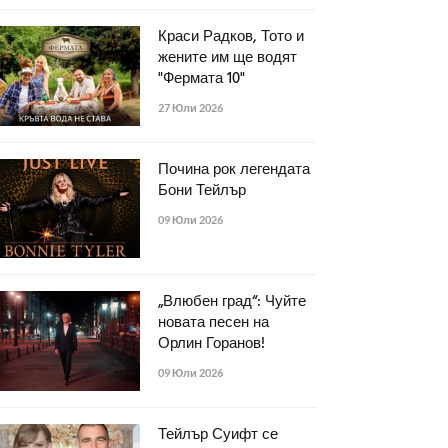
Краси Радков, Тото и
жените им ще водят
"Фермата 10"
27 Юли 2026
Почина рок легендата
Бони Тейлър
09 Юли 2026
„Влюбен град“: Чуйте
новата песен на
Орлин Горанов!
09 Юли 2026
Тейлър Суифт се