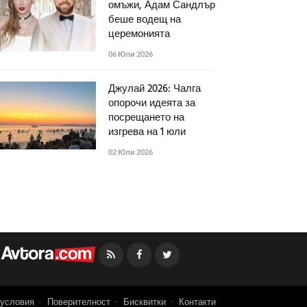
омъжи, Адам Сандлър
беше водещ на
церемонията
06 Юли 2026
Джулай 2026: Чалга
опорочи идеята за
посрещането на
изгрева на 1 юли
02 Юли 2026
Facebook
Twitter
условия
Поверителност
Бисквитки
Контакти