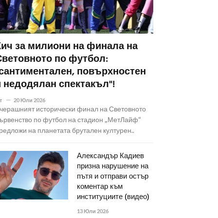
Кич за милиони на финала на
Световното по футбол:
"сантиментален, повърхностен
и недодялан спектакъл"!
т
20 Юли 2026
черашният исторически финал на Световното
ървенство по футбол на стадион „МетЛайф“
редложи на планетата брутален културен..
Александър Кадиев
призна нарушение на
пътя и отправи остър
коментар към
институциите (видео)
13 Юли 2026