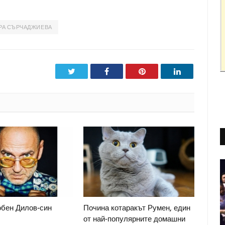
РА СЪРЧАДЖИЕВА
Twitter
Facebook
Pinterest
LinkedIn
бен Дилов-син
Почина котаракът Румен, един
от най‑популярните домашни