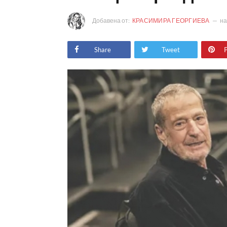
Добавена от:
КРАСИМИРА ГЕОРГИЕВА
н
Share
Tweet
P