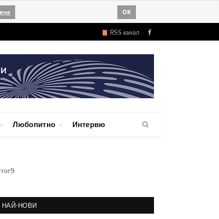
ече
OK
RSS канал
Facebook
Любопитно
Интервю
rror9
НАЙ-НОВИ