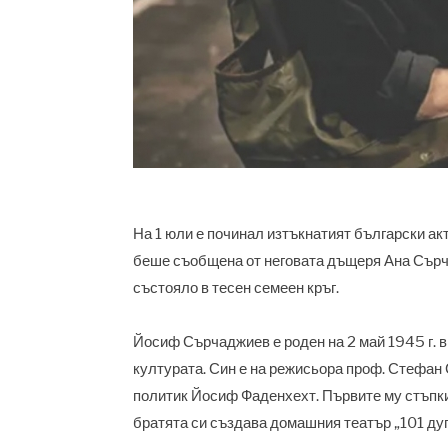
На 1 юли е починал изтъкнатият български а
беше съобщена от неговата дъщеря Ана Сърча
състояло в тесен семеен кръг.
Йосиф Сърчаджиев е роден на 2 май 1945 г. в
културата. Син е на режисьора проф. Стефан
политик Йосиф Фаденхехт. Първите му стъпки 
братята си създава домашния театър „101 дуп