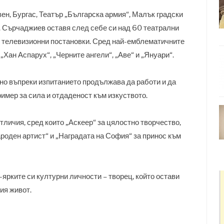
ен, Бургас, Театър „Българска армия“, Малък градски
. Сърчаджиев оставя след себе си над 60 театрални
ки телевизионни постановки. Сред най-емблематичните
„Хан Аспарух“, „Черните ангели“, „Аве“ и „Януари“.
 но въпреки изпитанието продължава да работи и да
имер за сила и отдаденост към изкуството.
личия, сред които „Аскеер“ за цялостно творчество,
ароден артист“ и „Наградата на София“ за принос към
-ярките си културни личности – творец, който остави
ия живот.