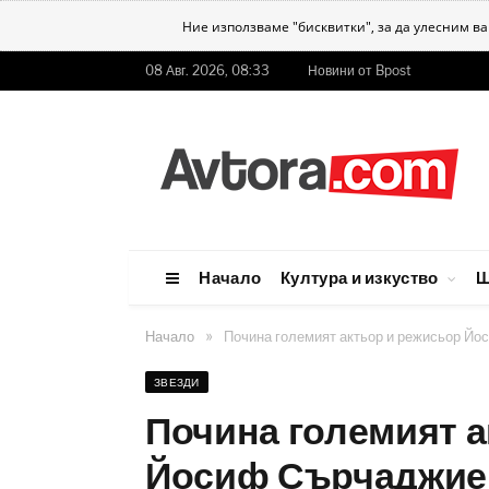
Ние използваме "бисквитки", за да улесним в
08 Авг. 2026, 08:33
Новини от Bpost
Начало
Култура и изкуство
Ш
»
Начало
Почина големият актьор и режисьор Й
ЗВЕЗДИ
Почина големият а
Йосиф Сърчаджие