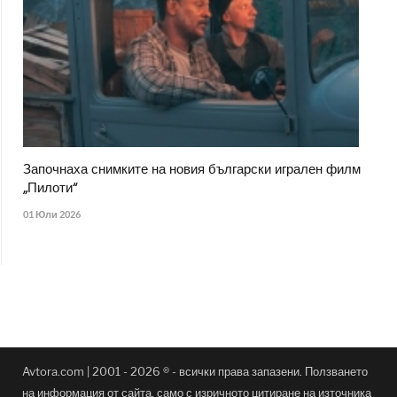
Започнаха снимките на новия български игрален филм
„Пилоти“
01 Юли 2026
Avtora.com | 2001 - 2026 ® - всички права запазени. Ползването
на информация от сайта, само с изричното цитиране на източника