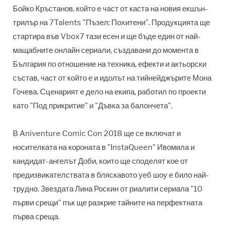
Бойко Кръстанов, който е част от каста на новия екшън-
трилър на 7Talents "Пъзел: Похитени". Продукцията ще
стартира във Vbox7 тази есен и ще бъде един от най-
мащабните онлайн сериали, създавани до момента в
България по отношение на техника, ефекти и актьорски
състав, част от който е и идолът на тийнейджърите Мона
Гочева. Сценарият е дело на екипа, работил по проекти
като "Под прикритие" и "Дъвка за балончета".
В Aniventure Comic Con 2018 ще се включат и
носителката на короната в "InstaQueen" Ивомила и
кандидат-ангелът Доби, които ще споделят кое от
предизвикателствата в бляскавото уеб шоу е било най-
трудно. Звездата Лина Роскин от риалити сериала "10
първи срещи" пък ще разкрие тайните на перфектната
първа среща.