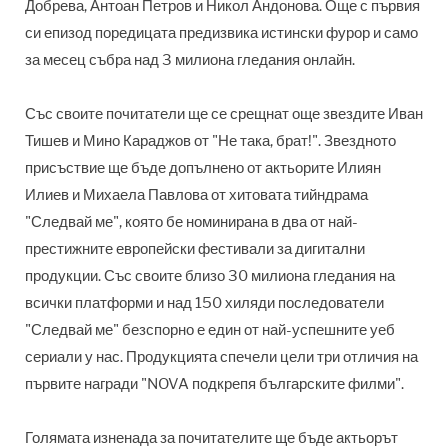
Добрева, Антоан Петров и Никол Андонова. Още с първия
си епизод поредицата предизвика истински фурор и само
за месец събра над 3 милиона гледания онлайн.
Със своите почитатели ще се срещнат още звездите Иван
Тишев и Мино Караджов от "Не така, брат!". Звездното
присъствие ще бъде допълнено от актьорите Илиян
Илиев и Михаела Павлова от хитовата тийндрама
"Следвай ме", която бе номинирана в два от най-
престижните европейски фестивали за дигитални
продукции. Със своите близо 30 милиона гледания на
всички платформи и над 150 хиляди последователи
"Следвай ме" безспорно е един от най-успешните уеб
сериали у нас. Продукцията спечели цели три отличия на
първите награди "NOVA подкрепя българските филми".
Голямата изненада за почитателите ще бъде актьорът