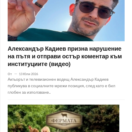
Александър Кадиев призна нарушение
на пътя и отправи остър коментар към
институциите (видео)
От
13 Юли 2026
Актьорът и телевизионен водещ Александър Кадиев
публикува в социалните мрежи позиция, след като е бил
глобен за използване..