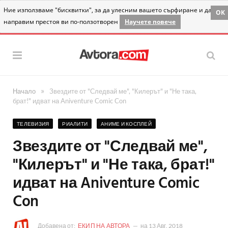
Ние използваме "бисквитки", за да улесним вашето сърфиране и да
OK
направим престоя ви по-ползотворен
Научете повече
»
Начало
Звездите от "Следвай ме", "Килерът" и "Не така,
брат!" идват на Aniventure Comic Con
ТЕЛЕВИЗИЯ
РИАЛИТИ
АНИМЕ И КОСПЛЕЙ
Звездите от "Следвай ме",
"Килерът" и "Не така, брат!"
идват на Aniventure Comic
Con
Добавена от:
ЕКИП НА АВТОРА
на
13 Авг. 2018