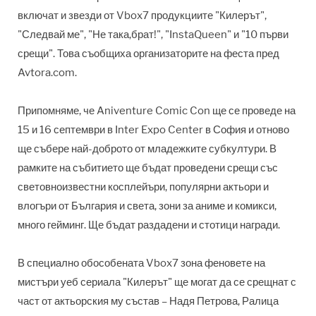
включат и звезди от Vbox7 продукциите "Килерът",
"Следвай ме", "Не така,брат!", "InstaQueen" и "10 първи
срещи". Това съобщиха организаторите на феста пред
Avtora.com.
Припомняме, че Aniventure Comic Con ще се
проведе на
15 и 16 септември в Inter Expo Center в София и отново
ще събере най-доброто от младежките субкултури. В
рамките на събитието ще бъдат проведени срещи със
световноизвестни косплейъри, популярни актьори и
влогъри от България и света, зони за аниме и комикси,
много гейминг. Ще бъдат раздадени и стотици награди.
В специално обособената Vbox7 зона феновете на
мистъри уеб сериала "Килерът" ще могат да се срещнат с
част от актьорския му състав – Надя Петрова, Ралица