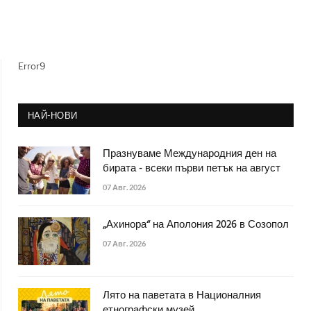
Error9
НАЙ-НОВИ
Празнуваме Международния ден на
бирата - всеки първи петък на август
07 Авг. 2026
„Ахинора“ на Аполония 2026 в Созопол
07 Авг. 2026
Лято на паветата в Националния
етнографски музей