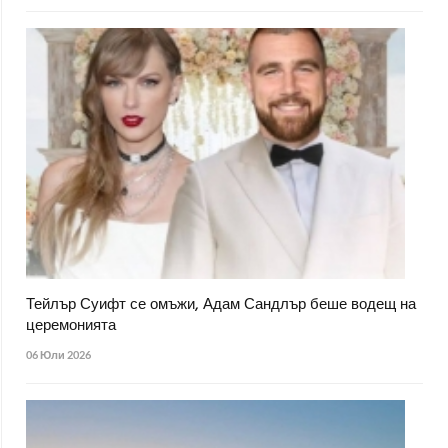
Тейлър Суифт се омъжи, Адам Сандлър беше водещ на
церемонията
06 Юли 2026