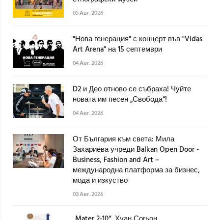
05 Авг. 2026
"Нова генерация" с концерт във "Vidas
Art Arena" на 15 септември
04 Авг. 2026
D2 и Део отново се събраха! Чуйте
новата им песен „Свобода“!
04 Авг. 2026
От България към света: Мила
Захариева учреди Balkan Open Door -
Business, Fashion and Art –
международна платформа за бизнес,
мода и изкуство
03 Авг. 2026
„Mater 2-10“, Хуан Согьон