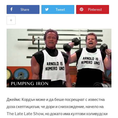
Share
Tweet
Pinterest
+
Джеймс Кордън може и да беше посрещнат с известна
доза скептицизъм, че дори и снизхождение, начело на
The Late Late Show, но докато има култови холивудски