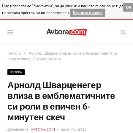
Ние използваме "бисквитки", за да улесним вашето сърфиране и да
OK
направим престоя ви по-ползотворен
Научете повече
»
Начало
Арнолд Шварценегер влиза в емблематичните си
роли в епичен 6-минутен скеч
МУЗИКА
Арнолд Шварценегер
влиза в емблематичните
си роли в епичен 6-
минутен скеч
Добавена от:
AVTORA.COM
на
05 Май 2015