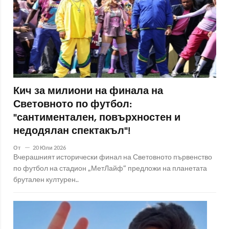
Кич за милиони на финала на
Световното по футбол:
"сантиментален, повърхностен и
недодялан спектакъл"!
От
20 Юли 2026
Вчерашният исторически финал на Световното първенство
по футбол на стадион „МетЛайф“ предложи на планетата
брутален културен..