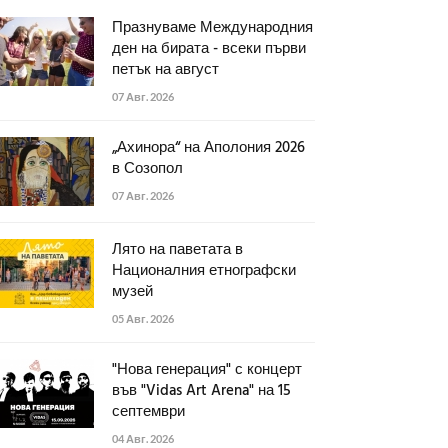
Празнуваме Международния
ден на бирата - всеки първи
петък на август
07 Авг. 2026
„Ахинора“ на Аполония 2026
в Созопол
07 Авг. 2026
Лято на паветата в
Националния етнографски
музей
05 Авг. 2026
"Нова генерация" с концерт
във "Vidas Art Arena" на 15
септември
04 Авг. 2026