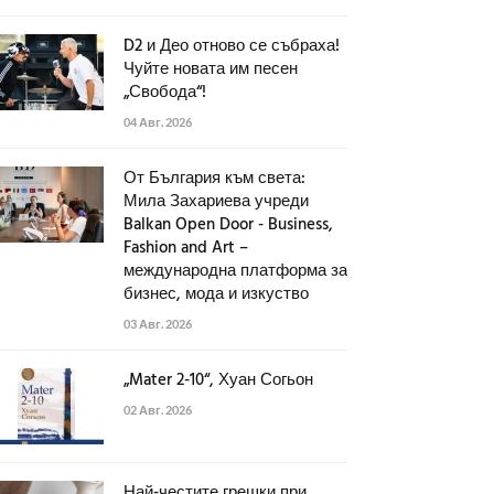
D2 и Део отново се събраха!
Чуйте новата им песен
„Свобода“!
04 Авг. 2026
От България към света:
Мила Захариева учреди
Balkan Open Door - Business,
Fashion and Art –
международна платформа за
бизнес, мода и изкуство
03 Авг. 2026
„Mater 2-10“, Хуан Согьон
02 Авг. 2026
Най-честите грешки при