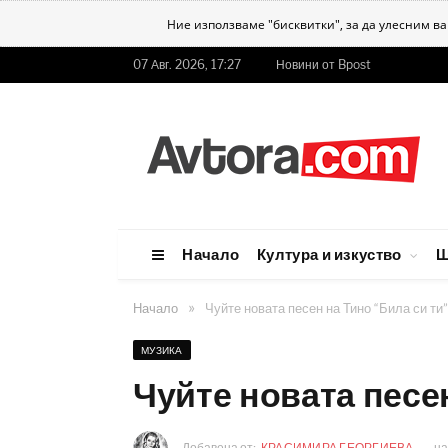
Ние използваме "бисквитки", за да улесним в
07 Авг. 2026, 17:27
Новини от Bpost
Начало
Култура и изкуство
Ш
»
Начало
Чуйте новата песен на Тино “Била си ти”
МУЗИКА
Чуйте новата песен
Добавена от:
КРАСИМИРА ГЕОРГИЕВА
н