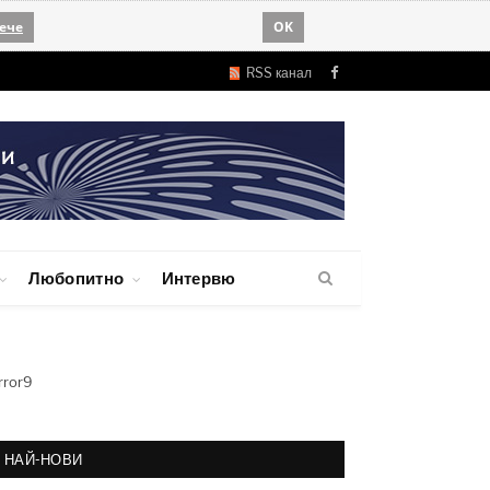
ече
OK
RSS канал
Facebook
Любопитно
Интервю
rror9
НАЙ-НОВИ