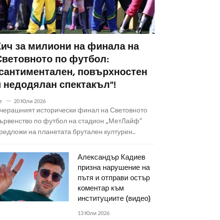
Кич за милиони на финала на
Световното по футбол:
"сантиментален, повърхностен
и недодялан спектакъл"!
т
20 Юли 2026
черашният исторически финал на Световното
ървенство по футбол на стадион „МетЛайф“
редложи на планетата брутален културен..
Александър Кадиев
призна нарушение на
пътя и отправи остър
коментар към
институциите (видео)
13 Юли 2026