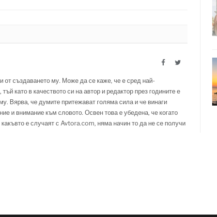
Facebook
Twitter
и от създаването му. Може да се каже, че е сред най-
 тъй като в качеството си на автор и редактор през годините е
у. Вярва, че думите притежават голяма сила и че винаги
ние и внимание към словото. Освен това е убедена, че когато
 какъвто е случаят с Avtora.com, няма начин то да не се получи