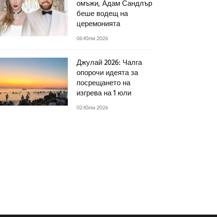
омъжи, Адам Сандлър
беше водещ на
церемонията
06 Юли 2026
Джулай 2026: Чалга
опорочи идеята за
посрещането на
изгрева на 1 юли
02 Юли 2026