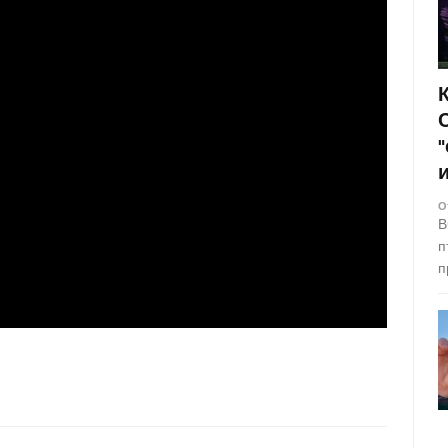
О
В
п
п