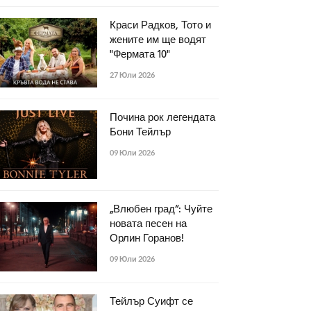
Краси Радков, Тото и
жените им ще водят
"Фермата 10"
27 Юли 2026
Почина рок легендата
Бони Тейлър
09 Юли 2026
„Влюбен град“: Чуйте
новата песен на
Орлин Горанов!
09 Юли 2026
Тейлър Суифт се