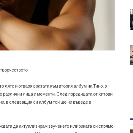
 творчеството
то лято и отваря вратата към втория албум на Тино, в
е различни лица и моменти. След поредицата от хитови
ни, в следващия си албум той ще ни въведе в
уждата да актуализирам звученето и лириката си спрямо