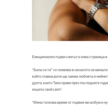
Емоционален първи сингъл и нова страница в
“Била си ти” се появява в началото на минало
който главна роля ще заема любовта и нейнит
дуети, които Тино прави през последните годи
изцяло свой свят!
“Мина толкова време от първия ми албум и н