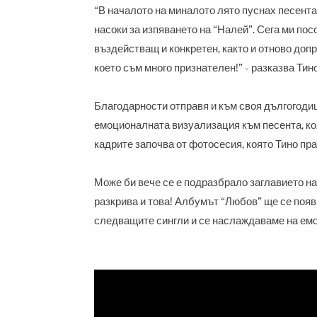
“В началото на миналото лято пуснах песента
насоки за изпяването на “Налей”. Сега ми посо
въздействащ и конкретен, както и отново допр
което съм много признателен!” - разказва Тин
Благодарности отправя и към своя дългогодиш
емоционалната визуализация към песента, коя
кадрите започва от фотосесия, която Тино пр
Може би вече се е подразбрало заглавието на
разкрива и това! Албумът “Любов” ще се появ
следващите сингли и се наслаждаваме на емо