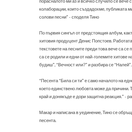
порасналото ми аз и всичко случило се вече 
колаборации, които създадохме, публиката м
солови песни” - споделя Тино
По първия сингъл от предстоящия албум, какт
хитовия продуцент Денис Попстоев. Работата и
текстовете на песните преди това вече са се 
са се родили и едни от най-големите хитове н
будиш”, “Вечност или?” и разбира се “Налей”.
“Песента “Била си ти” е само началото на ед
което единствено любовта може да причини. 
край и донякъде е дори защитна реакция.” - р
Макар и написана в уединение, Тино се обръщ
песента.