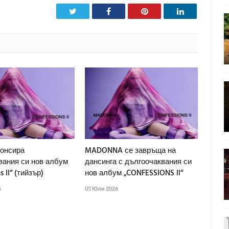
Twitter
Facebook
Pinterest
LinkedIn
онсира
MADONNA се завръща на
вания си нов албум
дансинга с дългоочаквания си
s II“ (тийзър)
нов албум „CONFESSIONS II“
6
05 Юли 2026