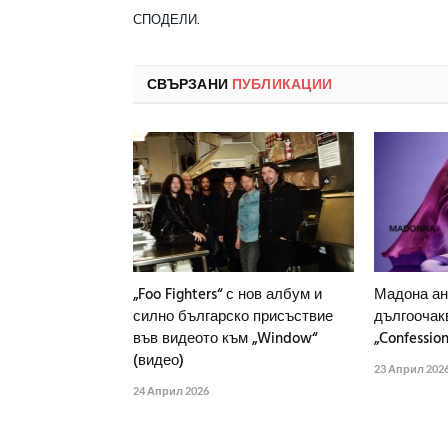
СПОДЕЛИ.
СВЪРЗАНИ
ПУБЛИКАЦИИ
„Foo Fighters“ с нов албум и
Мадона ан
силно българско присъствие
дългоочак
във видеото към „Window“
„Confession
(видео)
23 Април 202
24 Април 2026