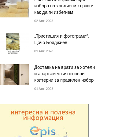
избора на хавлиени кърпи и
как да ги избегнем
02 Авг. 2026
„Тристишия и фотограми“,
Цочо Бояджиев
01 Авг. 2026
Доставка на врати за хотели
и апартаменти: основни
критерии за правилен избор
01 Авг. 2026