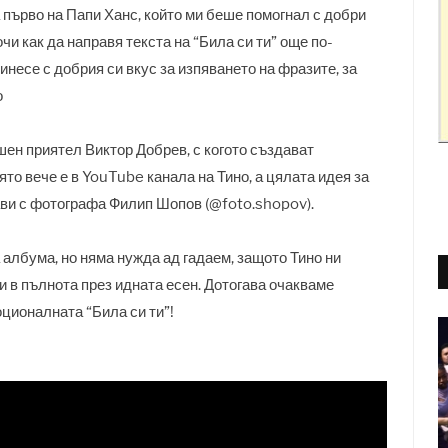
 първо на Папи Ханс, който ми беше помогнал с добри
чи как да направя текста на “Била си ти” още по-
инесе с добрия си вкус за изпяването на фразите, за
о
ен приятел Виктор Добрев, с когото създават
то вече е в YouTube канала на Тино, а цялата идея за
ави с фотографа Филип Шопов (@foto.shopov).
 албума, но няма нужда ад гадаем, защото Тино ни
и в пълнота през идната есен. Дотогава очакваме
ционалната “Била си ти”!