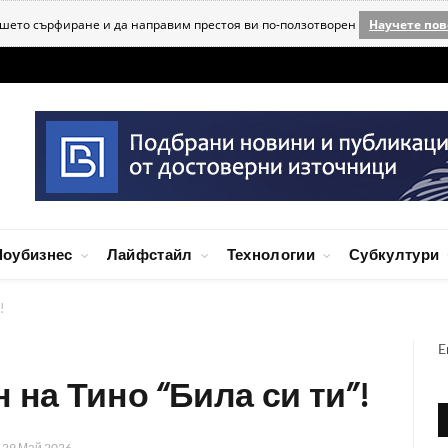
ашето сърфиране и да направим престоя ви по-ползотворен
Научете пов
оубизнес
Лайфстайл
Технологии
Субкултури
!
E
 на Тино “Била си ти”!
а
29 Май 2026