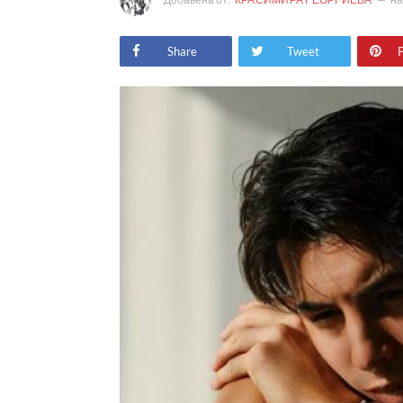
Share
Tweet
P