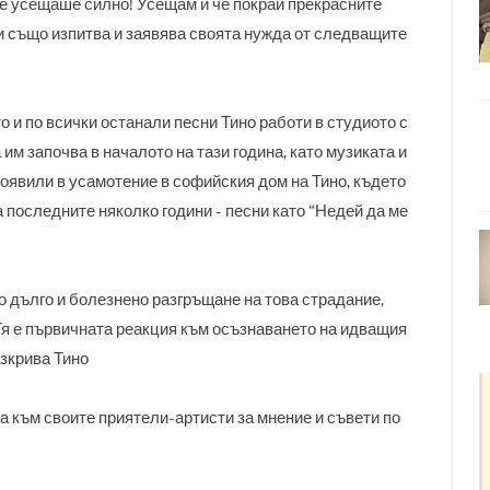
се усещаше силно! Усещам и че покрай прекрасните
и също изпитва и заявява своята нужда от следващите
о и по всички останали песни Тино работи в студиото с
м започва в началото на тази година, като музиката и
появили в усамотение в софийския дом на Тино, където
а последните няколко години - песни като “Недей да ме
но дълго и болезнено разгръщане на това страдание,
Тя е първичната реакция към осъзнаването на идващия
азкрива Тино
а към своите приятели-артисти за мнение и съвети по