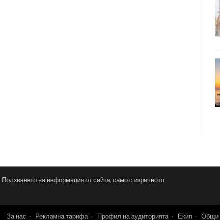
и. Ползването на информация от сайта, само с изричното
За нас
Рекламна тарифа
Профил на аудиторията
Екип
Общи 