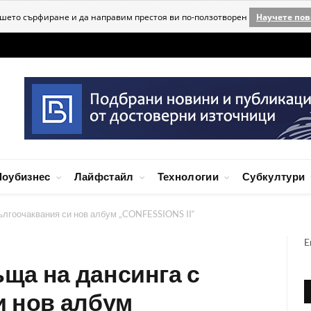
ашето сърфиране и да направим престоя ви по-ползотворен
Научете пов
оубизнес
Лайфстайл
Технологии
Субкултури
лгоочаквания си нов албум „CONFESSIONS II“
E
ща на дансинга с
и нов албум