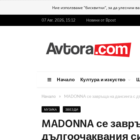
Ние използваме "бисквитки", за да улесним в
07 Авг. 2026, 15:12
Новини от Bpost
Начало
Култура и изкуство
Ш
»
Начало
MADONNA се завръща на дансинга с дъ
МУЗИКА
ЗВЕЗДИ
MADONNA се завръ
дългоочаквания с