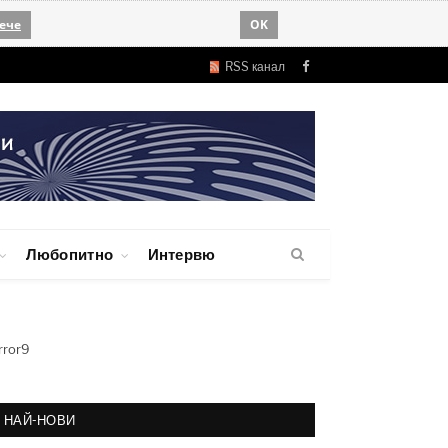
ече
OK
RSS канал
Facebook
Любопитно
Интервю
rror9
НАЙ-НОВИ