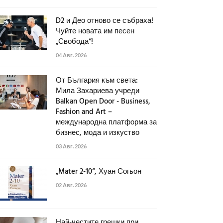
D2 и Део отново се събраха!
Чуйте новата им песен
„Свобода“!
04 Авг. 2026
От България към света:
Мила Захариева учреди
Balkan Open Door - Business,
Fashion and Art –
международна платформа за
бизнес, мода и изкуство
03 Авг. 2026
„Mater 2-10“, Хуан Согьон
02 Авг. 2026
Най-честите грешки при