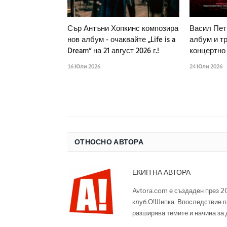
Сър Антъни Хопкинс композира
Васил Пет
нов албум - очаквайте „Life is a
албум и тр
Dream“ на 21 август 2026 г.!
концертно 
16 Юли 2026
24 Юли 2026
ОТНОСНО АВТОРА
ЕКИП НА АВТОРА
Avtora.com е създаден през 2
клуб О!Шипка. Впоследствие п
разширява темите и начина за