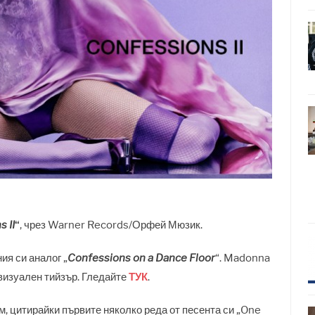
 II
“
, чрез Warner Records/Орфей Мюзик.
я си аналог „
Confessions
on a Dance Floor
“. Madonna
 визуален тийзър. Гледайте
ТУК
.
, цитирайки първите няколко реда от песента си „One