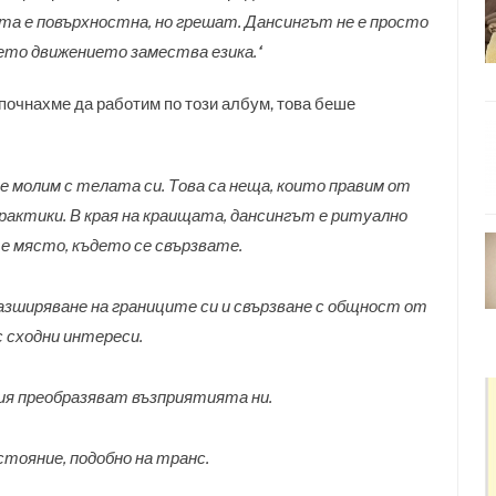
та е повърхностна, но грешат. Дансингът не е просто
ето движението замества езика.“
апочнахме да работим по този албум, това беше
се молим с телата си. Това са неща, които правим от
практики. В края на краищата, дансингът е ритуално
е място, където се свързвате.
азширяване на границите си и свързване с общност от
с сходни интереси.
ция преобразяват възприятията ни.
стояние, подобно на транс.