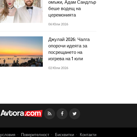
омъжи, Адам Сандлър
беше водещ на
церемонията
06 Юли 2026
Джулай 2026: Чалга
опорочи идеята за
посрещането на
изгрева на 1 юли
02 Юли 2026
Facebook
Twitter
условия
Поверителност
Бисквитки
Контакти