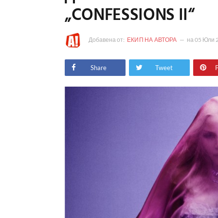
„CONFESSIONS II“
Добавена от:
ЕКИП НА АВТОРА
на
05 Юли 
Share
Tweet
P