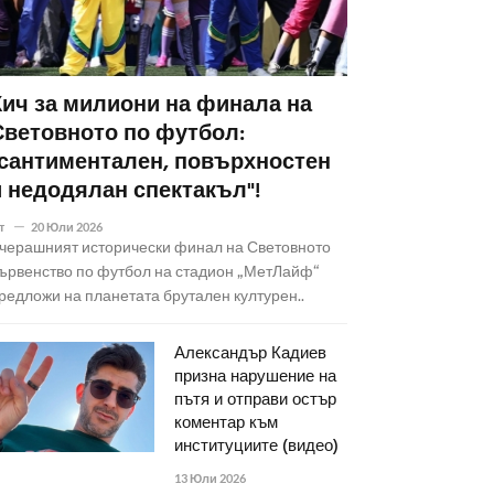
Кич за милиони на финала на
Световното по футбол:
"сантиментален, повърхностен
и недодялан спектакъл"!
т
20 Юли 2026
черашният исторически финал на Световното
ървенство по футбол на стадион „МетЛайф“
редложи на планетата брутален културен..
Александър Кадиев
призна нарушение на
пътя и отправи остър
коментар към
институциите (видео)
13 Юли 2026