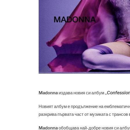
Madonna
издава новия си албум „
Confessions
Новият албум е продължение на емблематични
разкрива първата част от музиката с трансов
Madonna
обобщава най-добре новия си албум