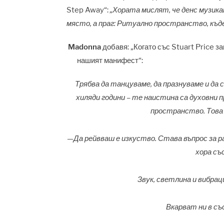
Step Away“:
„Хората мислят, че денс музика
място, а праг: Ритуално пространство, къд
Madonna
добавя: „Когато със Stuart Price з
нашият манифест“:
Трябва да танцуваме, да празнуваме и да 
хиляди години – те наистина са духовни 
пространство. Това 
—Да рейвваш е изкуство. Става въпрос за р
хора съ
Звук, светлина и вибра
Вкарват ни в съ