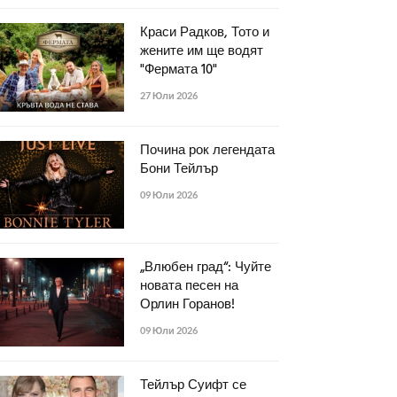
Краси Радков, Тото и
жените им ще водят
"Фермата 10"
27 Юли 2026
Почина рок легендата
Бони Тейлър
09 Юли 2026
„Влюбен град“: Чуйте
новата песен на
Орлин Горанов!
09 Юли 2026
Тейлър Суифт се