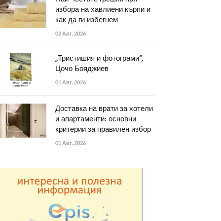
избора на хавлиени кърпи и
как да ги избегнем
02 Авг. 2026
„Тристишия и фотограми“,
Цочо Бояджиев
01 Авг. 2026
Доставка на врати за хотели
и апартаменти: основни
критерии за правилен избор
01 Авг. 2026