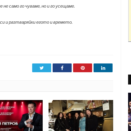
 не само го чуваме, но и го усещаме.
си и разтваряйки егото и времето.
Twitter
Facebook
Pinterest
LinkedIn