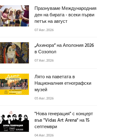
Празнуваме Международния
ден на бирата - всеки първи
петък на август
07 Авг. 2026
„Ахинора“ на Аполония 2026
в Созопол
07 Авг. 2026
Лято на паветата в
Националния етнографски
музей
05 Авг. 2026
"Нова генерация" с концерт
във "Vidas Art Arena" на 15
септември
04 Авг. 2026