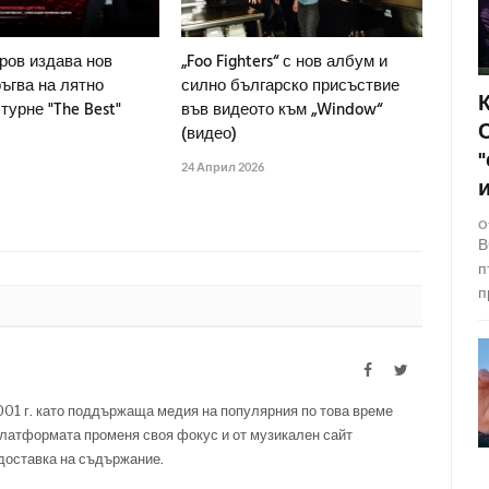
ров издава нов
„Foo Fighters“ с нов албум и
ъгва на лятно
силно българско присъствие
турне "The Best"
във видеото към „Window“
(видео)
24 Април 2026
О
В
п
п
Facebook
Twitter
001 г. като поддържаща медия на популярния по това време
латформата променя своя фокус и от музикален сайт
 доставка на съдържание.