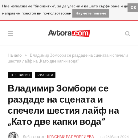
Ние използваме "бисквитки", за да улесним вашето сърфиране и да
OK
направим престоя ви по-ползотворен
Научете повече
»
Начало
Владимир Зомбори се раздаде на сцената и спечели
шестия лайф на „Като две капки вода“
ТЕЛЕВИЗИЯ
РИАЛИТИ
Владимир Зомбори се
раздаде на сцената и
спечели шестия лайф на
„Като две капки вода“
Добавена от:
КРАСИМИРА ГЕОРГИЕВА
на
26 Март 2024