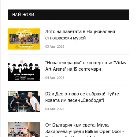
НАЙ-НОВИ
Лято на паветата в Националния
етнографски музей
05 Авг. 2026
"Нова генерация" с концерт във "Vidas
Art Arena" на 15 септември
04 Авг. 2026
D2 и Део отново се събраха! Чуйте
новата им песен „Свобода“!
04 Авг. 2026
От България към света: Мила
Захариева учреди Balkan Open Door -