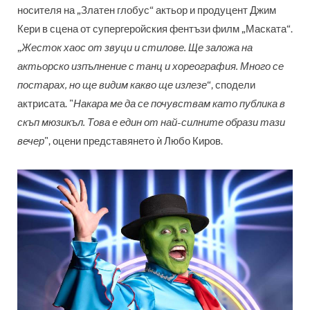
носителя на „Златен глобус“ актьор и продуцент Джим
Кери в сцена от супергеройския фентъзи филм „Маската“.
„
Жесток хаос от звуци и стилове. Ще заложа на
актьорско изпълнение с танц и хореография. Много се
постарах, но ще видим какво ще излезе
“, сподели
актрисата. "
Накара ме да се почувствам като публика в
скъп мюзикъл. Това е един от най-силните образи тази
вечер
", оцени представянето ѝ Любо Киров.