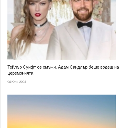
Тейлър Суифт се омъжи, Адам Сандлър беше водещ на
церемонията
06 Юли 2026