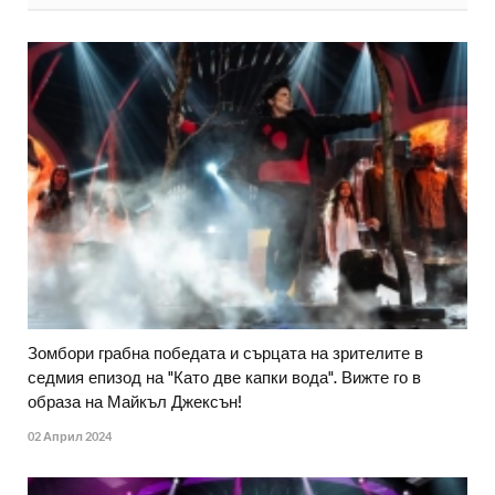
Зомбори грабна победата и сърцата на зрителите в
седмия епизод на "Като две капки вода". Вижте го в
образа на Майкъл Джексън!
02 Април 2024