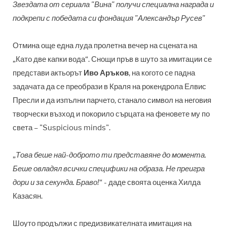
Звездата от сериала "Вина" получи специална награда и
подкрепи с победата си фондация "Александър Русев"
Отмина още една луда пролетна вечер на сцената на
„Като две капки вода“. Снощи пръв в шуто за имитации се
представи актьорът
Иво Аръков
, на когото се падна
задачата да се преобрази в Краля на рокендрола Елвис
Пресли и да изпълни парчето, станало символ на неговия
творчески възход и покорило сърцата на феновете му по
света – "Suspicious minds".
„
Това беше най-доброто ти представяне до момента.
Беше овладял всички специфики на образа. Не преигра
дори и за секунда. Браво!
“ - даде своята оценка Хилда
Казасян.
Шоуто продължи с предизвикателната имитация на