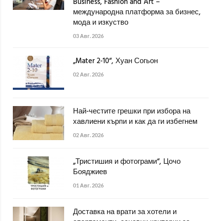
Business, Fashion and Art –
международна платформа за бизнес,
мода и изкуство
03 Авг. 2026
„Mater 2-10“, Хуан Согьон
02 Авг. 2026
Най-честите грешки при избора на
хавлиени кърпи и как да ги избегнем
02 Авг. 2026
„Тристишия и фотограми“, Цочо
Бояджиев
01 Авг. 2026
Доставка на врати за хотели и