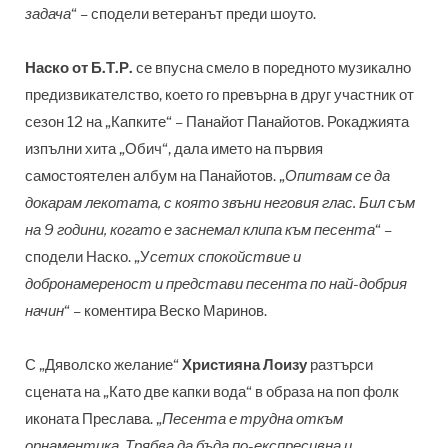
задача
“
– сподели ветеранът преди шоуто.
Наско от Б.Т.Р.
се впусна смело в поредното музикално
предизвикателство, което го превърна в друг участник от
сезон 12 на „Капките“ – Панайот Панайотов. Рокаджията
изпълни хита „Обич“, дала името на първия
самостоятелен албум на Панайотов. „
Опитвам се да
докарам лекотата, с която звъни неговия глас. Бил съм
на 9 години, когато е заснемал клипа към песента
“
–
сподели Наско.
„У
сетих спокойствие и
добронамереност и представи песента по най-добрия
начин
“
– коментира
Веско Маринов.
С „Дяволско желание“
Християна Лоизу
разтърси
сцената на „Като две капки вода“ в образа на поп фолк
иконата Преслава. „
Песента е трудна откъм
орнаментика. Трябва да бъда по-експресивна и