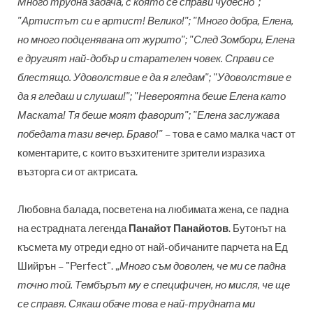
Много трудна задача, с която се справи чудесно";
"Артистът си е артист! Велико!"; "Много добра, Елена,
но много подценявана от журито"; "След Зомбори, Елена
е другият най-добър и старателен човек.
Справи се
блестящо.
Удоволствие е да я гледам
"; "Удоволствие е
да я гледаш и слушаш!"; "Невероятна беше Елена като
Маската! Тя беше моят фаворит"; "Елена заслужава
победата тази вечер. Браво!"
– това е само малка част от
коментарите, с които възхитените зрители изразиха
възторга си от актрисата.
Любовна балада, посветена на любимата жена, се падна
на естрадната легенда
Панайот Панайотов
. Бутонът на
късмета му отреди едно от най-обичаните парчета на Ед
Шийрън
–
"Perfect". „
Много съм доволен, че ми се падна
точно той. Тембърът му е специфичен, но мисля, че ще
се справя. Сякаш обаче това е най-трудната ми