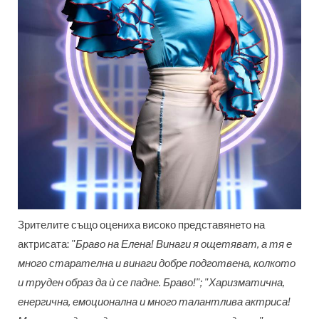
Зрителите също оцениха високо представянето на
актрисата:
"
Браво на Елена! Винаги я ощетяват, а тя е
много старателна и винаги добре подготвена, колкото
и труден образ да ѝ се падне. Браво!"; "Харизматична,
енергична, емоционална и много талантлива актриса!