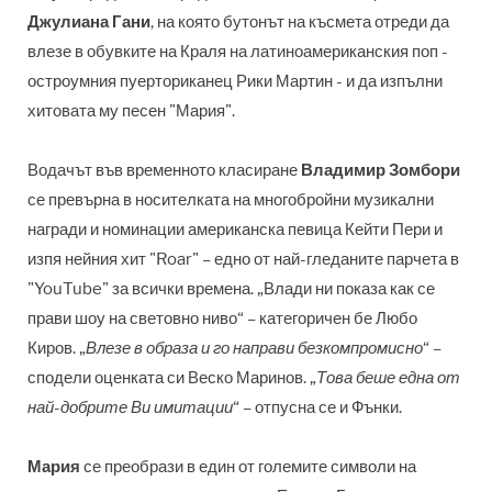
Джулиана Гани
, на която бутонът на късмета отреди да
влезе в обувките на Краля на латиноамериканския поп -
остроумния пуерториканец Рики Мартин - и да изпълни
хитовата му песен "Мария".
Водачът във временното класиране
Владимир Зомбори
се превърна в носителката на многобройни музикални
награди и номинации американска певица Кейти Пери и
изпя нейния хит "Roar" – едно от най-гледаните парчета в
"YouTube" за всички времена. „Влади ни показа как се
прави шоу на световно ниво“
–
категоричен бе Любо
Киров. „
Влезе в образа и го направи безкомпромисно
“
–
сподели оценката си Веско Маринов. „
Това беше една от
най-добрите Ви имитации
“
–
отпусна се и Фънки.
Мария
се преобрази в един от големите символи на