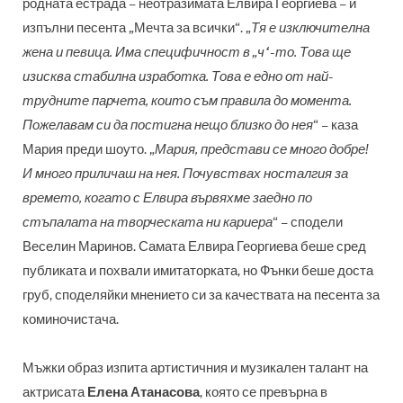
родната естрада
–
неотразимата Елвира Георгиева
–
и
изпълни песента „Мечта за всички“. „
Тя е изключителна
жена и певица. Има специфичност в „ч“-то. Това ще
изисква стабилна изработка. Това е едно от най-
трудните парчета, които съм правила до момента.
Пожелавам си да постигна нещо близко до нея
“
– каза
Мария преди шоуто.
„
Мария, представи се много добре!
И много приличаш на нея. Почувствах носталгия за
времето, когато с Елвира вървяхме заедно по
стъпалата на творческата ни кариера
“
–
сподели
Веселин Маринов. Самата Елвира Георгиева беше сред
публиката и похвали имитаторката, но Фънки беше доста
груб, споделяйки мнението си за качествата на песента за
коминочистача.
Мъжки образ изпита артистичния и музикален талант на
актрисата
Елена Атанасова
, която се превърна в