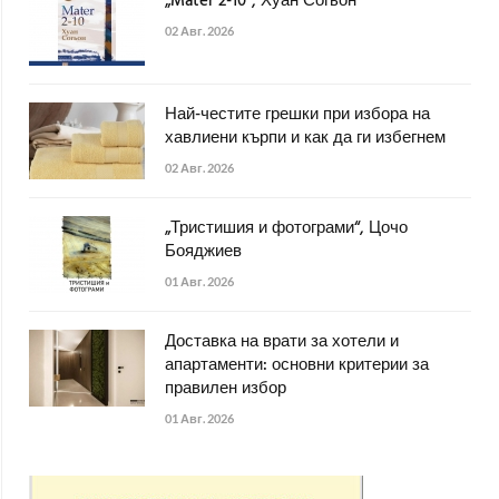
„Mater 2-10“, Хуан Согьон
02 Авг. 2026
Най-честите грешки при избора на
хавлиени кърпи и как да ги избегнем
02 Авг. 2026
„Тристишия и фотограми“, Цочо
Бояджиев
01 Авг. 2026
Доставка на врати за хотели и
апартаменти: основни критерии за
правилен избор
01 Авг. 2026