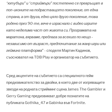
“ютубъри” и “стриймъри” постепенно се превръщат в
поп-иконите на подрастващото поколение, от една
страна, а от друга, едно цяло друго поколение, това
родено през 90-те, вече е израснало с видео игрите
като неделима част от живота си. Програмата на
маратона, вярваме, предлага за всекиго по нещо -
независимо от възраст, предпочитание за жанр игри или
гейминг платформа
” - споделя Мартин Кадинов,
съосновател на TDB Play и организатор на събитието.
Сред акцентите на събитието са специалното гейм
предизвикателство за двойки, в което две от изгряващите
звезди на родната стрийминг сцена James The Gambler и
Gerry Gaming предизвикват добре познатите на
публиката Gothika_47 и Gabinka във Fortnite.