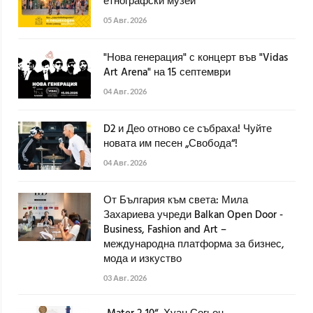
етнографски музей
05 Авг. 2026
"Нова генерация" с концерт във "Vidas
Art Arena" на 15 септември
04 Авг. 2026
D2 и Део отново се събраха! Чуйте
новата им песен „Свобода“!
04 Авг. 2026
От България към света: Мила
Захариева учреди Balkan Open Door -
Business, Fashion and Art –
международна платформа за бизнес,
мода и изкуство
03 Авг. 2026