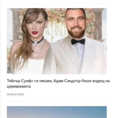
Тейлър Суифт се омъжи, Адам Сандлър беше водещ на
церемонията
06 Юли 2026