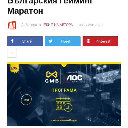
Българския Гейминг
Маратон
Добавена от:
ЕКИП НА АВТОРА
на
27 Авг. 2020
Share
Tweet
Pinterest
+