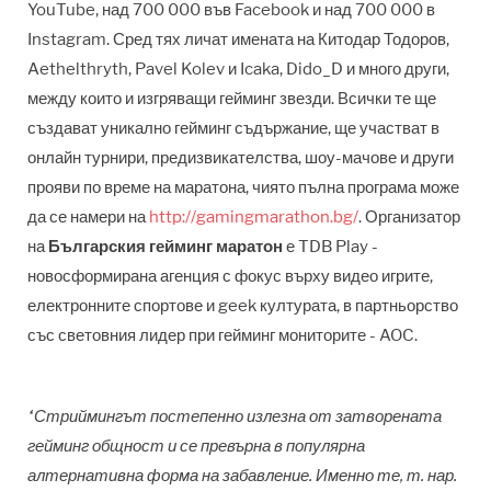
YouTube, над 700 000 във Facebook и над 700 000 в
Instagram. Сред тях личат имената на Китодар Тодоров,
Aethelthryth, Pavel Kolev и Icaka, Dido_D и много други,
между които и изгряващи гейминг звезди. Всички те ще
създават уникално гейминг съдържание, ще участват в
онлайн турнири, предизвикателства, шоу-мачове и други
прояви по време на маратона, чиято пълна програма може
да се намери на
http://gamingmarathon.bg/
. Организатор
на
Българския гейминг маратон
е TDB Play -
новосформирана агенция с фокус върху видео игрите,
електронните спортове и geek културата, в партньорство
със световния лидер при гейминг мониторите - AOC.
“Стриймингът постепенно излезна от затворената
гейминг общност и се превърна в популярна
алтернативна форма на забавление. Именно те, т. нар.