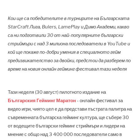
Кои ще са победителите в турнирите на Българската
StarCraft Лига, Bulers, LamePlay и Димо Академи, какво
са ни подготвили 30 от най-популярните български
стриймъри с над 3 милиона последователи в YouTube и
кой ще покаже по-добри умения в специалното гейм
предизвикателство за двойки, предстои да разберем по
време на новия онлайн гейминг фестивал тази неделя
Тази неделя (30 август) пилотното издание на
Българския Гейминг Маратон
- онлайн фестивал за
видео игри, чиято цел е да представи пъстрата палитра на
съвременната българска гейминг култура, ще събере 30
от водещите български гейминг стриймъри и лидери на
мнение с общо над 3 400 000 последователи само в