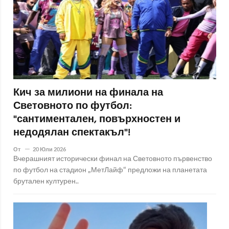
Кич за милиони на финала на
Световното по футбол:
"сантиментален, повърхностен и
недодялан спектакъл"!
От
20 Юли 2026
Вчерашният исторически финал на Световното първенство
по футбол на стадион „МетЛайф“ предложи на планетата
брутален културен..