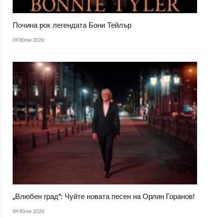
Почина рок легендата Бони Тейлър
09 Юли 2026
„Влюбен град“: Чуйте новата песен на Орлин Горанов!
09 Юли 2026