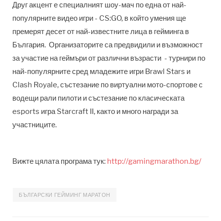
Друг акцент е специалният шоу-мач по една от най-
популярните видео игри - CS:GO, в който умения ще
премерят десет от най-известните лица в гейминга в
България. Организаторите са предвидили и възможност
за участие на геймъри от различни възрасти - турнири по
най-популярните сред младежите игри Brawl Stars и
Clash Royale, състезание по виртуални мото-спортове с
водещи рали пилоти и състезание по класическата
esports игра Starcraft II, както и много награди за
участниците.
Вижте цялата програма тук:
http://gamingmarathon.bg/
БЪЛГАРСКИ ГЕЙМИНГ МАРАТОН