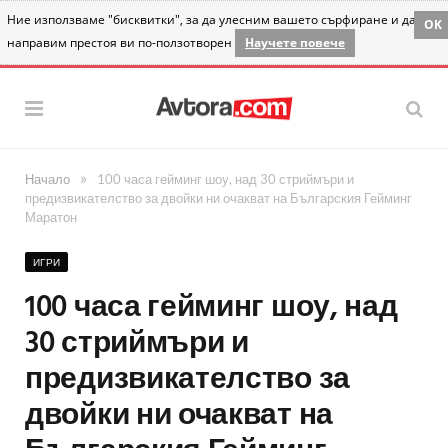
Ние използваме "бисквитки", за да улесним вашето сърфиране и да
OK
направим престоя ви по-ползотворен
Научете повече
»
Начало
100 часа гейминг шоу, над 30 стриймъри и
предизвикателство за двойки ни очакват на Българския Гейминг
Маратон
ИГРИ
100 часа гейминг шоу, над
30 стриймъри и
предизвикателство за
двойки ни очакват на