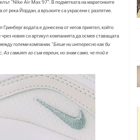
елът "Nike Air Max 97". В подметката на маратонките
от река Йордан, а връзките са украсени с разпятие.
Гринберг водата е донесена от негов приятел, който
е чрез новия си артикул компанията да осмее ставащата
между големи компании. "
Беше ни интересно как би
 Аз самият аз съм евреин, но знам само, че той е