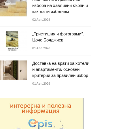
избора на хавлиени кърпи и
как да ги избегнем
02 Авг. 2026
„Тристишия и фотограми“,
Цочо Бояджиев
01 Авг. 2026
Доставка на врати за хотели
и апартаменти: основни
критерии за правилен избор
01 Авг. 2026