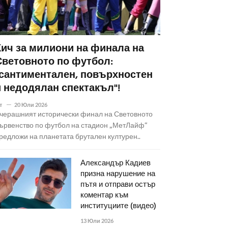
Кич за милиони на финала на
Световното по футбол:
"сантиментален, повърхностен
и недодялан спектакъл"!
т
20 Юли 2026
черашният исторически финал на Световното
ървенство по футбол на стадион „МетЛайф“
редложи на планетата брутален културен..
Александър Кадиев
призна нарушение на
пътя и отправи остър
коментар към
институциите (видео)
13 Юли 2026