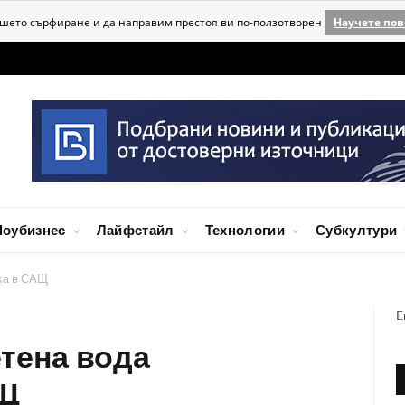
ашето сърфиране и да направим престоя ви по-ползотворен
Научете пов
оубизнес
Лайфстайл
Технологии
Субкултури
ха в САЩ
E
тена вода
АЩ