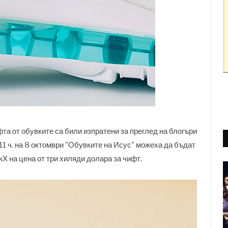
та от обувките са били изпратени за преглед на блогъри
11 ч. на 8 октомври "Обувките на Исус" можеха да бъдат
kX на цена от три хиляди долара за чифт.