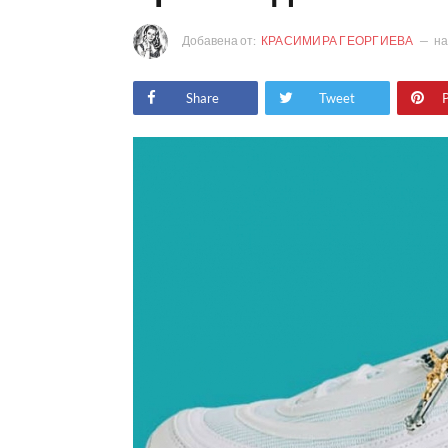
Добавена от:
КРАСИМИРА ГЕОРГИЕВА
н
Share
Tweet
P