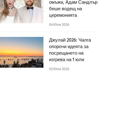
омъжи, Адам Сандлър
беше водещ на
церемонията
06 Юли 2026
Джулай 2026: Чалга
опорочи идеята за
посрещането на
изгрева на 1 юли
02 Юли 2026