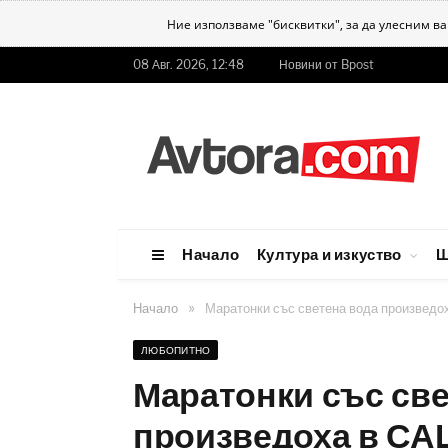
Ние използваме "бисквитки", за да улесним в
08 Авг. 2026, 12:48
Новини от Bpost
Начало
Култура и изкуство
Ш
»
Начало
Маратонки със светена вода произведо
ЛЮБОПИТНО
Маратонки със све
произведоха в С