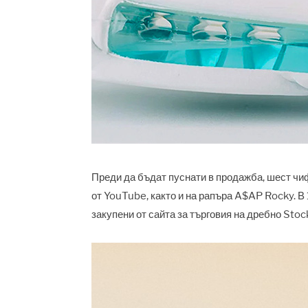
Преди да бъдат пуснати в продажба, шест чиф
от YouTube, както и на рапъра A$AP Rocky. В 
закупени от сайта за търговия на дребно Stoc