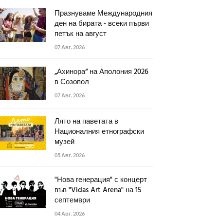
Празнуваме Международния
ден на бирата - всеки първи
петък на август
07 Авг. 2026
„Ахинора“ на Аполония 2026
в Созопол
07 Авг. 2026
Лято на паветата в
Националния етнографски
музей
05 Авг. 2026
"Нова генерация" с концерт
във "Vidas Art Arena" на 15
септември
04 Авг. 2026