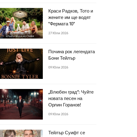
Краси Радков, Тото и
жените им ще водят
"Фермата 10"
27 Юли 2026
Почина рок легендата
Бони Тейлър
09 Юли 2026
„Влюбен град“: Чуйте
новата песен на
Орлин Горанов!
09 Юли 2026
Тейлър Суифт се