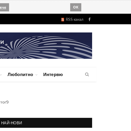
ече
OK
RSS канал
Facebook
Любопитно
Интервю
rror9
НАЙ-НОВИ