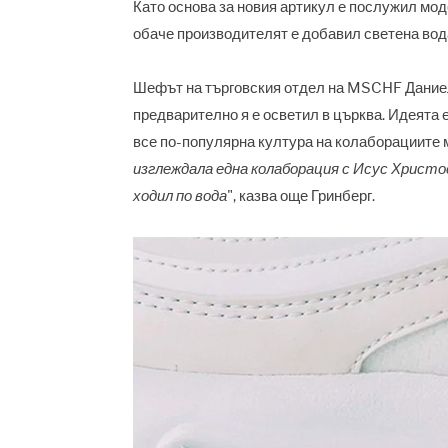
Като основа за новия артикул е послужил мод
обаче производителят е добавил светена вода 
Шефът на търговския отдел на MSCHF Даниел 
предварително я е осветил в църква. Идеята 
все по-популярна култура на колаборациите 
изглеждала една колаборация с Исус Христос.
ходил по вода
", казва още Гринберг.