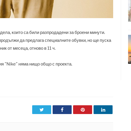
дела, които са били разпродадени за броени минути.
родължи да предлага специалните обувки, но ще пуска
ик от месеца, отново в 11 ч.
я "Nike" няма нищо общо с проекта.
Twitter
Facebook
Pinterest
LinkedIn