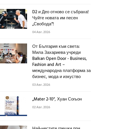
D2 и Део отново се събраха!
Чуйте новата им песен
„Свобода“!
04 Авг. 2026
От България към света:
Мила Захариева учреди
Balkan Open Door - Business,
Fashion and Art –
международна платформа за
бизнес, мода и изкуство
03 Авг. 2026
„Mater 2-10“, Хуан Согьон
02 Авг. 2026
Най-честите грешки при