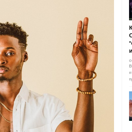
О
В
п
п