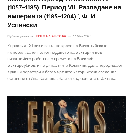
(1057–1185). Период VII. Разпадане на
империята (1185–1204)“, Ф. И.
Успенски
Публикувана от:
ЕКИП НА АВТОРА
14 Май 2025
Кървавият XI век е векът на краха на Византийската
империя, започнал от падането на България под
византийско робство по времето на Василий II
Българоубиец, и на династията Комнини, дала поредица от
ярки императори и безсмъртните исторически сведения,
оставени от Ана Комнина. Част от съдбовните събития,..