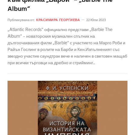
към филма „Барби“ – „Barbie The
Album“
Публикувана от:
КРАСИМИРА ГЕОРГИЕВА
22 Юли 2023
„Atlantic Records“ официално представи „Barbie The
Album“ – новаторския музикален спътник на
дългоочаквания филм „Barbie“ с участието на Марго Роби и
Райън Гослинг в ролите на Барби и Кен.Изпълненият със
звездно участие саундтрак вече е наличен в световен мащаб
при всички търговци на дребно и стрийминг..