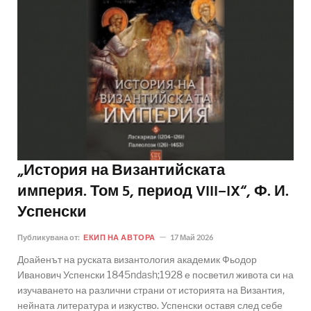
„История на Византийската
империя. Том 5, период VIII–IX“, Ф. И.
Успенски
Публикувана от:
ЕКИП НА АВТОРА
17 Май 2026
Доайенът на руската византология академик Фьодор
Иванович Успенски 1845ndash;1928 е посветил живота си на
изучаването на различни страни от историята на Византия,
нейната литература и изкуство. Успенски оставя след себе