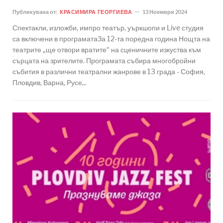
Публикувана от:
КРАСИМИРА ГЕОРГИЕВА
13 Ноември 2024
Спектакли, изложби, импро театър, уъркшопи и Live студия
са включени в програматаЗа 12-та поредна година Нощта на
театрите „ще отвори вратите“ на сценичните изкуства към
сърцата на зрителите. Програмата събира многобройни
събития в различни театрални жанрове в 13 града - София,
Пловдив, Варна, Русе,..