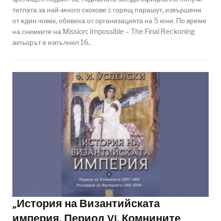
титлата за най-много скокове с горящ парашут, извършени
от един човек, обявиха от организацията на 5 юни. По време
на снимките на Mission: Impossible – The Final Reckoning
актьорът е изпълнил 16..
„История на Византийската
империя. Период VI. Комнините