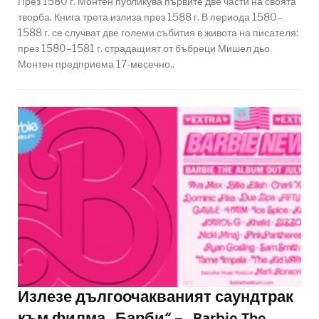
През 1580 г. Монтен публикува първите две части на своята
творба. Книга трета излиза през 1588 г. В периода 1580–
1588 г. се случват две големи събития в живота на писателя:
през 1580–1581 г. страдащият от бъбреци Мишел дьо
Монтен предприема 17-месечно..
Излезе дългоочакваният саундтрак