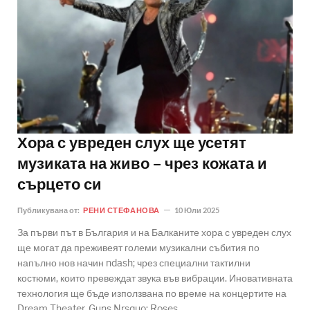
Хора с увреден слух ще усетят
музиката на живо – чрез кожата и
сърцето си
Публикувана от:
РЕНИ СТЕФАНОВА
10 Юли 2025
За първи път в България и на Балканите хора с увреден слух
ще могат да преживеят големи музикални събития по
напълно нов начин ndash; чрез специални тактилни
костюми, които превеждат звука във вибрации. Иновативната
технология ще бъде използвана по време на концертите на
Dream Theater, Guns Nrsquo; Roses,..