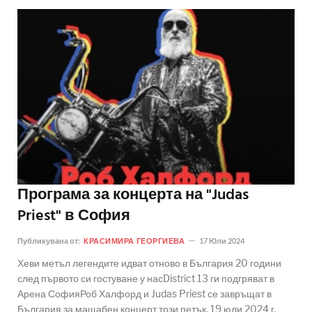
Програма за концерта на "Judas
Priest" в София
Публикувана от:
КРАСИМИРА ГЕОРГИЕВА
17 Юли 2024
Хеви метъл легендите идват отново в България 20 години
след първото си гостуване у насDistrict 13 ги подгряват в
Арена СофияРоб Халфорд и Judas Priest се завръщат в
България за мащабен концерт този петък, 19 юли 2024 г.