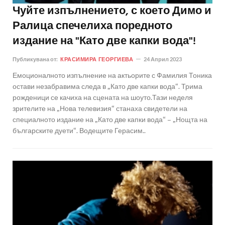
Чуйте изпълнението, с което Димо и
Ралица спечелиха поредното
издание на "Като две капки вода"!
Публикувана от:
КРАСИМИРА ГЕОРГИЕВА
24 Април 2023
Емоционалното изпълнение на актьорите с Фамилия Тоника
остави незабравима следа в „Като две капки вода“. Трима
рожденици се качиха на сцената на шоуто.Тази неделя
зрителите на „Нова телевизия“ станаха свидетели на
специалното издание на „Като две капки вода“ – „Нощта на
българските дуети“. Водещите Герасим..