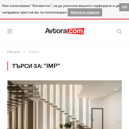
Ние използваме "бисквитки", за да улесним вашето сърфиране и да
OK
направим престоя ви по-ползотворен
Научете повече
»
Начало
Търси
ТЪРСИ ЗА: "IMP"