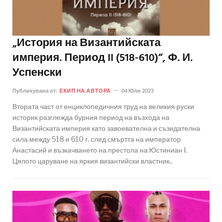
„История на Византийската
империя. Период II (518-610)“, Ф. И.
Успенски
Публикувана от:
ЕКИП НА АВТОРА
04 Юли 2023
Втората част от енциклопедичния труд на великия руски
историк разглежда бурния период на възхода на
Византийската империя като завоевателна и съзидателна
сила между 518 и 610 г. след смъртта на император
Анастасий и възкачването на престола на Юстиниан I.
Цялото царуване на яркия византийски властник..