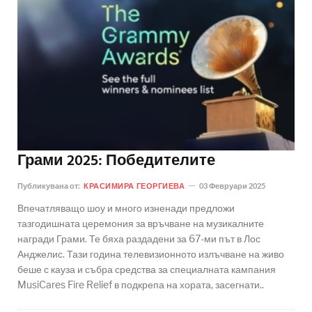
Грами 2025: Победителите
Публикувана от:
КРАСИМИРА ГЕОРГИЕВА
03 Февруари 2025
Впечатляващо шоу и много изненади предложи
тазгодишната церемония за връчване на музикалните
награди Грами. Те бяха раздадени за 67-ми път в Лос
Анджелис. Тази година телевизионното излъчване на живо
беше с кауза и събра средства за специалната кампания
MusiCares Fire Relief в подкрепа на хората, засегнати..