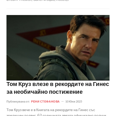
Том Круз влезе в рекордите на Гинес
за необичайно постижение
Публикувана от:
РЕНИ СТЕФАНОВА
10 Юни 2025
Том Круз вече е в Книгата на рекордите на Гинес със
зрелищен подвиг. 62-годишната звезда официално получи