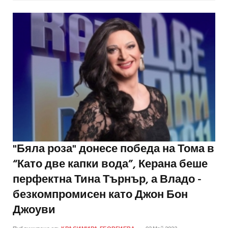
"Бяла роза" донесе победа на Тома в
“Като две капки вода”, Керана беше
перфектна Тина Търнър, а Владо -
безкомпромисен като Джон Бон
Джоуви