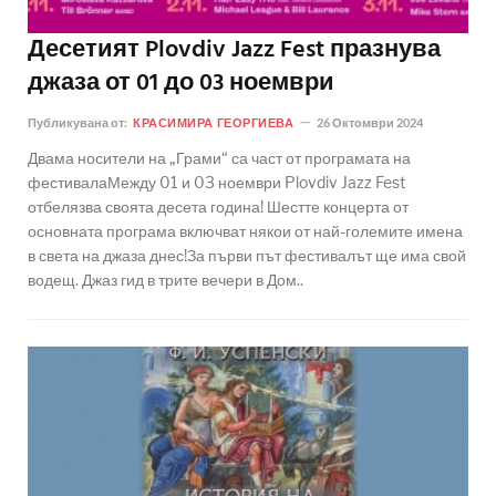
Десетият Plovdiv Jazz Fest празнува
джаза от 01 до 03 ноември
Публикувана от:
КРАСИМИРА ГЕОРГИЕВА
26 Октомври 2024
Двама носители на „Грами“ са част от програмата на
фестивалаМежду 01 и 03 ноември Plovdiv Jazz Fest
отбелязва своята десета година! Шестте концерта от
основната програма включват някои от най-големите имена
в света на джаза днес!За първи път фестивалът ще има свой
водещ. Джаз гид в трите вечери в Дом..