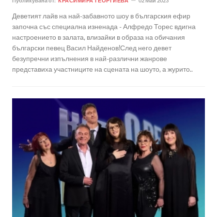
Публикувана от:
КРАСИМИРА ГЕОРГИЕВА
02 Май 2023
Деветият лайв на най-забавното шоу в българския ефир
започна със специална изненада - Алфредо Торес вдигна
настроението в залата, влизайки в образа на обичания
български певец Васил Найденов!След него девет
безупречни изпълнения в най-различни жанрове
представиха участниците на сцената на шоуто, а журито..