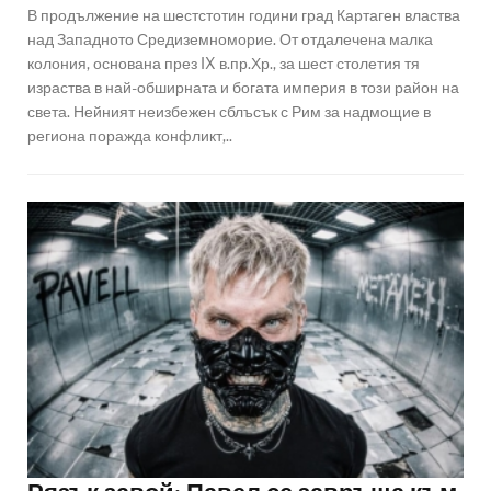
В продължение на шестстотин години град Картаген властва
над Западното Средиземноморие. От отдалечена малка
колония, основана през IX в.пр.Хр., за шест столетия тя
израства в най-обширната и богата империя в този район на
света. Нейният неизбежен сблъсък с Рим за надмощие в
региона поражда конфликт,..