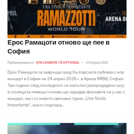
Ерос Рамацоти отново ще пее в
София
Публикувана от:
КРАСИМИРА ГЕОРГИЕВА
15 Април 2025
Ерос Рамацоти се завръща пред българската публика с нов
концерт в София на 24 април 2026 г. в Арена 8888, София.
Три години след последното си напълно разпродадено шоу
в столицата певецът отново ще зарадва феновете си у нас с
концерт, част от новото световно турне „Una Storia
Importante“, което стартира..