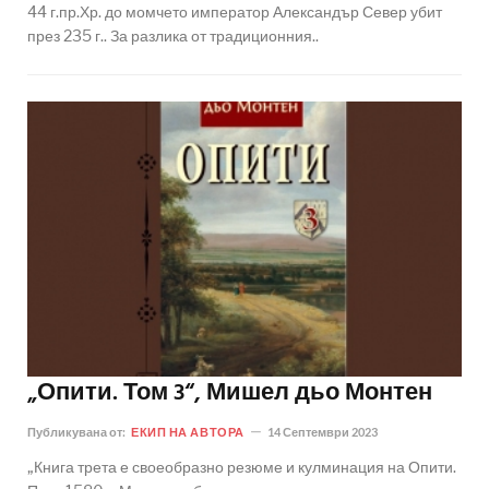
44 г.пр.Хр. до момчето император Александър Север убит
през 235 г.. За разлика от традиционния..
„Опити. Том 3“, Мишел дьо Монтен
Публикувана от:
ЕКИП НА АВТОРА
14 Септември 2023
„Книга трета е своеобразно резюме и кулминация на Опити.