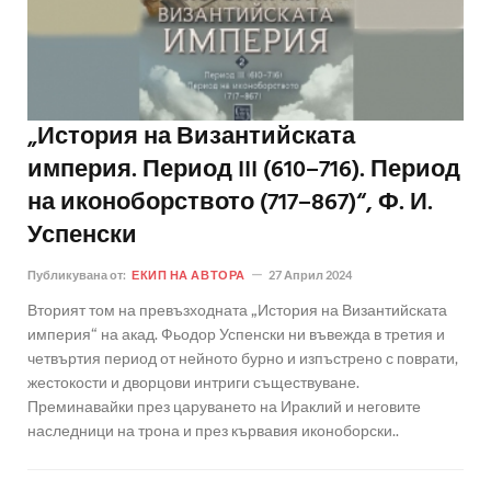
„История на Византийската
империя. Период III (610–716). Период
на иконоборството (717–867)“, Ф. И.
Успенски
Публикувана от:
ЕКИП НА АВТОРА
27 Април 2024
Вторият том на превъзходната „История на Византийската
империя“ на акад. Фьодор Успенски ни въвежда в третия и
четвъртия период от нейното бурно и изпъстрено с поврати,
жестокости и дворцови интриги съществуване.
Преминавайки през царуването на Ираклий и неговите
наследници на трона и през кървавия иконоборски..