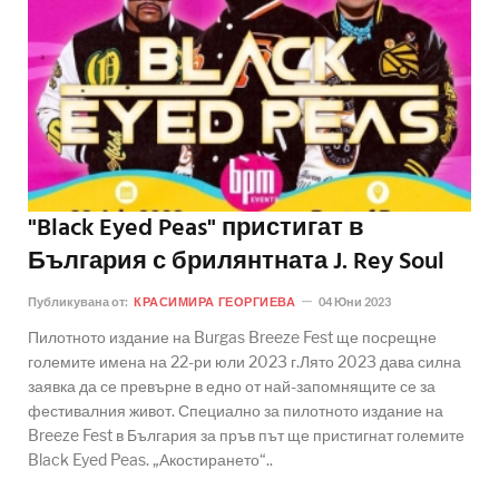
"Black Eyed Peas" пристигат в
България с брилянтната J. Rey Soul
Публикувана от:
КРАСИМИРА ГЕОРГИЕВА
04 Юни 2023
Пилотното издание на Burgas Breeze Fest ще посрещне
големите имена на 22-ри юли 2023 г.Лято 2023 дава силна
заявка да се превърне в едно от най-запомнящите се за
фестивалния живот. Специално за пилотното издание на
Breeze Fest в България за пръв път ще пристигнат големите
Black Eyed Peas. „Акостирането“..