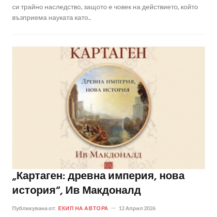
си трайно наследство, защото е човек на действието, който
възприема науката като..
„Картаген: древна империя, нова
история“, Ив Макдоналд
Публикувана от:
ЕКИП НА АВТОРА
12 Април 2026