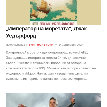
„Император на моретата“, Джак
Уедърфорд
Публикувана от:
ЕКИП НА АВТОРА
14 Септември 2025
Контролирай морето и ще контролираш всичкоhellip;
Завладяваща история за морски битки, династично
съперничество и технически иновации от автора на
класическата творба bdquo;Чингис хан и формирането на
модерносттаldquo;. Чингис хан изградил внушителна
сухоземна империя, но никога не прекосил морето...