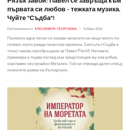
Рязък завой: Павел се завръща към
първата си любов - тежката музика.
Чуйте "Съдба"!
Публикувана от:
КРАСИМИРА ГЕОРГИЕВА
16 Март 2026
Понякога една песен се оказва началото на нещо много по-
голямо, което ражда гигантска промяна. Сингълът Съдба е
точно такова преобръщане за Павел Pavell. Неговата
премиера е първи поглед към предстоящия му нов албум,
озаглавен неслучайно Метален. Той ни отвежда далеч отвъд
познатите рамки на българския..