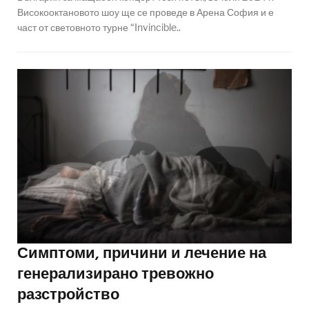
Високооктановото шоу ще се проведе в Арена София и е
част от световното турне “Invincible..
Симптоми, причини и лечение на
генерализирано тревожно
разстройство