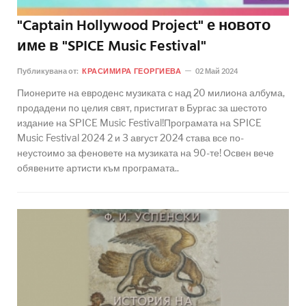
"Captain Hollywood Project" е новото
име в "SPICE Music Festival"
Публикувана от:
КРАСИМИРА ГЕОРГИЕВА
02 Май 2024
Пионерите на евроденс музиката с над 20 милиона албума,
продадени по целия свят, пристигат в Бургас за шестото
издание на SPICE Music Festival!Програмата на SPICE
Music Festival 2024 2 и 3 август 2024 става все по-
неустоимо за феновете на музиката на 90-те! Освен вече
обявените артисти към програмата..