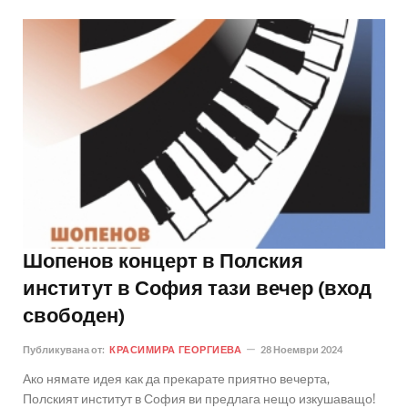
Шопенов концерт в Полския
институт в София тази вечер (вход
свободен)
Публикувана от:
КРАСИМИРА ГЕОРГИЕВА
28 Ноември 2024
Ако нямате идея как да прекарате приятно вечерта,
Полският институт в София ви предлага нещо изкушаващо!