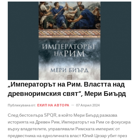
„Императорът на Рим. Властта над
древноримския свят“, Мери Биърд
Публикувана от:
ЕКИП НА АВТОРА
07 Април 2024
След бестселъра SPQR, в който Мери Биърд разказва
историята на Древен Рим, Императорът на Рим се фокусира
върху владетелите, управлявали Римската империя: от
предвестника на едноличната власт Юлий Цезар убит през