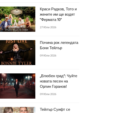
Краси Радков, Тото и
жените им ще водят
"Фермата 10"
27 Юли 2026
Почина рок легендата
Бони Тейлър
09 Юли 2026
„Влюбен град“: Чуйте
новата песен на
Орлин Горанов!
09 Юли 2026
Тейлър Суифт се