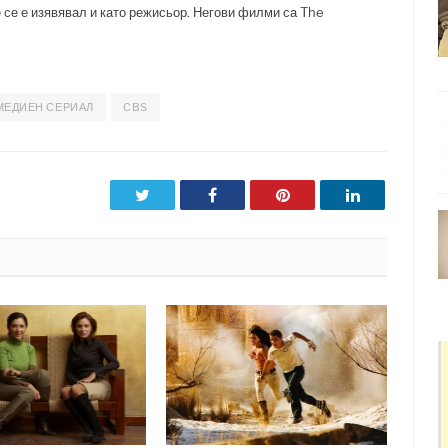
 се е изявявал и като режисьор. Негови филми са The
МЕДИЕН СЕРИАЛ
CBS
Twitter
Facebook
Pinterest
LinkedIn