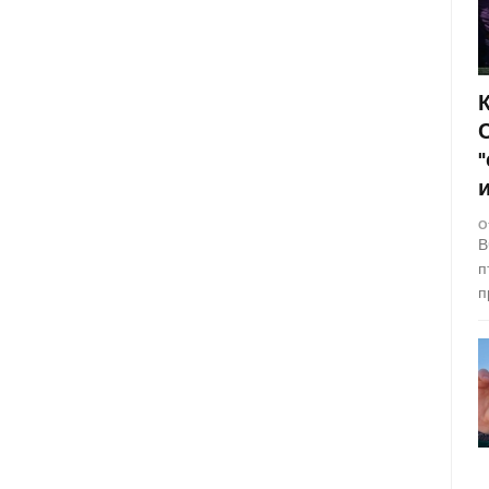
О
В
п
п