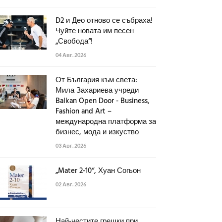
D2 и Део отново се събраха!
Чуйте новата им песен
„Свобода“!
04 Авг. 2026
От България към света:
Мила Захариева учреди
Balkan Open Door - Business,
Fashion and Art –
международна платформа за
бизнес, мода и изкуство
03 Авг. 2026
„Mater 2-10“, Хуан Согьон
02 Авг. 2026
Най-честите грешки при