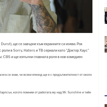
 Durst), ще се завърне към екранните си изяви. Рок
с роли в Sorry, Haters и ТВ сериали като "Доктор Хаус"
ъс CBS и ще изпълни главната роля в нов комедиен
сега се знае, че всеки епизод ще е с продължителност от около
Карлсън, когото помним от работата му над Мr. Sunshine и тийн