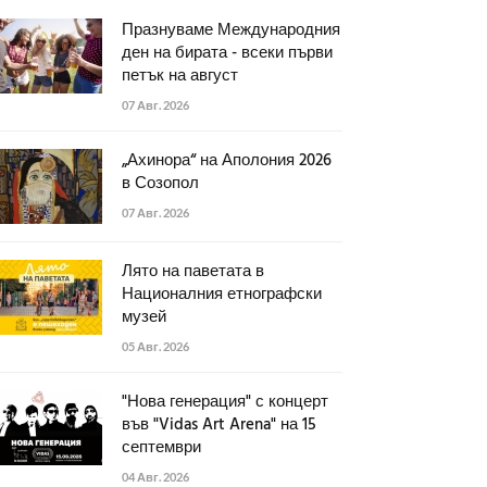
Празнуваме Международния
ден на бирата - всеки първи
петък на август
07 Авг. 2026
„Ахинора“ на Аполония 2026
в Созопол
07 Авг. 2026
Лято на паветата в
Националния етнографски
музей
05 Авг. 2026
"Нова генерация" с концерт
във "Vidas Art Arena" на 15
септември
04 Авг. 2026