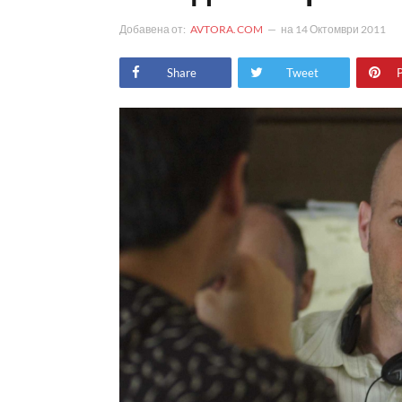
Добавена от:
AVTORA.COM
на
14 Октомври 2011
Share
Tweet
P