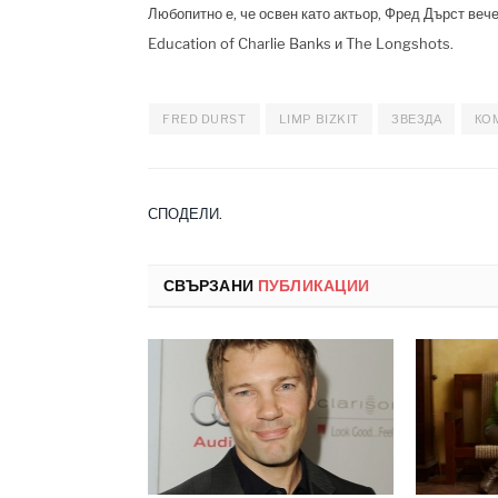
Любопитно е, че освен като актьор, Фред
Дърст
вече
Education of Charlie Banks и The Longshots.
FRED DURST
LIMP BIZKIT
ЗВЕЗДА
КО
СПОДЕЛИ.
СВЪРЗАНИ
ПУБЛИКАЦИИ