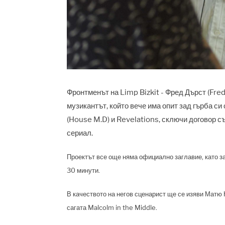
Фронтменът на Limp Bizkit - Фред Дърст (Fred
музикантът, който вече има опит зад гърба си 
(House M.D) и Revelations, сключи договор с
сериал.
Проектът все още няма официално заглавие, като за
30 минути.
В качеството на негов сценарист ще се изяви Матю 
сагата Malcolm in the Middle.