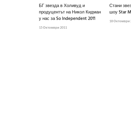
БГ звезда в Холивуд и
Стани зве
продуцентът на Никол Кидман
шоу Star M
у нас за So Independent 2011
18 Октомври 
15 Октомври 2011