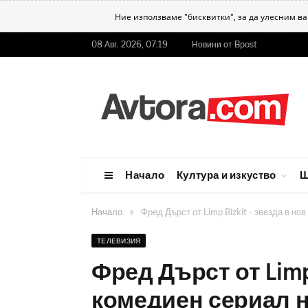
Ние използваме "бисквитки", за да улесним в
08 Авг. 2026, 07:19
Новини от Bpost
Начало
Култура и изкуство
Ш
»
Начало
Фред Дърст от Limp Bizkit - звезда в но
ТЕЛЕВИЗИЯ
Фред Дърст от Limp 
комедиен сериал н