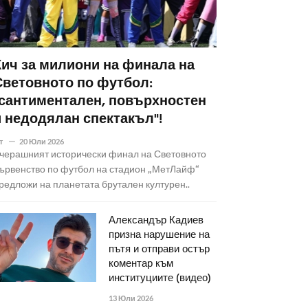
Кич за милиони на финала на
Световното по футбол:
"сантиментален, повърхностен
и недодялан спектакъл"!
т
20 Юли 2026
черашният исторически финал на Световното
ървенство по футбол на стадион „МетЛайф“
редложи на планетата брутален културен..
Александър Кадиев
призна нарушение на
пътя и отправи остър
коментар към
институциите (видео)
13 Юли 2026