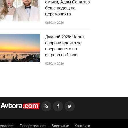
омъжи, Адам Сандлър
беше водещ на
церемонията
06 Юли 2026
Джулай 2026: Чалга
опорочи идеята за
посрещането на
изгрева на 1 юли
02 Юли 2026
Facebook
Twitter
условия
Поверителност
Бисквитки
Контакти