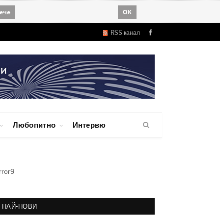
ече
OK
RSS канал
Facebook
Любопитно
Интервю
rror9
НАЙ-НОВИ