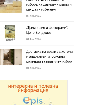
избора на хавлиени кърпи и
как да ги избегнем
02 Авг. 2026
„Тристишия и фотограми“,
Цочо Бояджиев
01 Авг. 2026
Доставка на врати за хотели
и апартаменти: основни
критерии за правилен избор
01 Авг. 2026