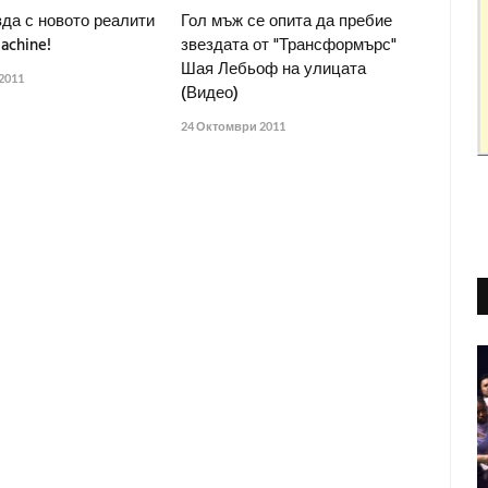
зда с новото реалити
Гол мъж се опита да пребие
achine!
звездата от "Трансформърс"
Шая Лебьоф на улицата
2011
(Видео)
24 Октомври 2011