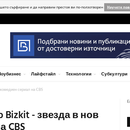
ашето сърфиране и да направим престоя ви по-ползотворен
Научете пов
оубизнес
Лайфстайл
Технологии
Субкултури
в комедиен сериал на CBS
E
Bizkit - звезда в нов
а CBS