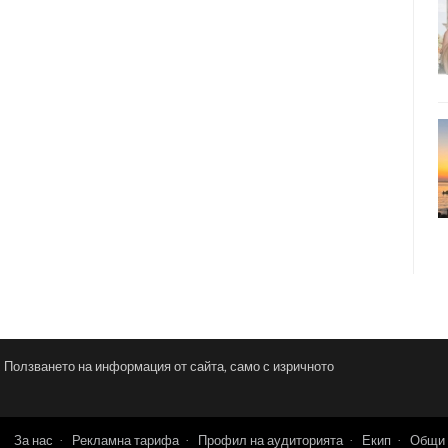
и. Ползването на информация от сайта, само с изричното
За нас
Рекламна тарифа
Профил на аудиторията
Екип
Общи 