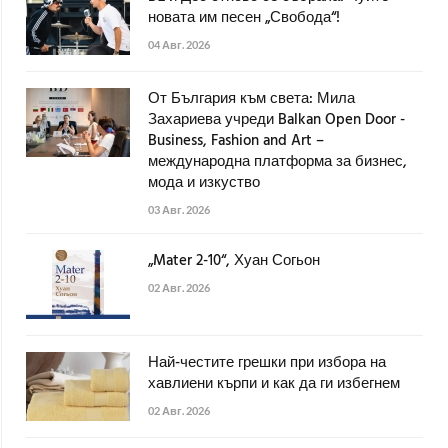
новата им песен „Свобода“!
04 Авг. 2026
От България към света: Мила
Захариева учреди Balkan Open Door -
Business, Fashion and Art –
международна платформа за бизнес,
мода и изкуство
03 Авг. 2026
„Mater 2-10“, Хуан Согьон
02 Авг. 2026
Най-честите грешки при избора на
хавлиени кърпи и как да ги избегнем
02 Авг. 2026