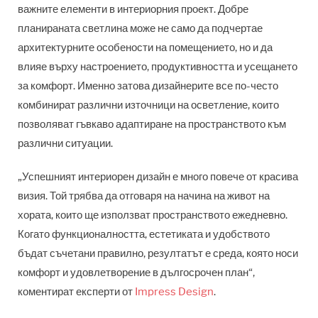
важните елементи в интериорния проект. Добре
планираната светлина може не само да подчертае
архитектурните особености на помещението, но и да
влияе върху настроението, продуктивността и усещането
за комфорт. Именно затова дизайнерите все по-често
комбинират различни източници на осветление, които
позволяват гъвкаво адаптиране на пространството към
различни ситуации.
„Успешният интериорен дизайн е много повече от красива
визия. Той трябва да отговаря на начина на живот на
хората, които ще използват пространството ежедневно.
Когато функционалността, естетиката и удобството
бъдат съчетани правилно, резултатът е среда, която носи
комфорт и удовлетворение в дългосрочен план“,
коментират експерти от
Impress Design
.