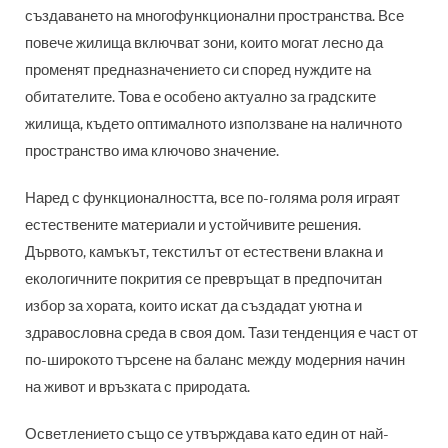
създаването на многофункционални пространства. Все
повече жилища включват зони, които могат лесно да
променят предназначението си според нуждите на
обитателите. Това е особено актуално за градските
жилища, където оптималното използване на наличното
пространство има ключово значение.
Наред с функционалността, все по-голяма роля играят
естествените материали и устойчивите решения.
Дървото, камъкът, текстилът от естествени влакна и
екологичните покрития се превръщат в предпочитан
избор за хората, които искат да създадат уютна и
здравословна среда в своя дом. Тази тенденция е част от
по-широкото търсене на баланс между модерния начин
на живот и връзката с природата.
Осветлението също се утвърждава като един от най-