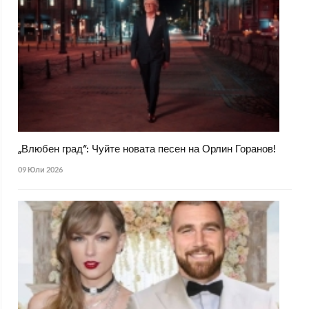
„Влюбен град“: Чуйте новата песен на Орлин Горанов!
09 Юли 2026