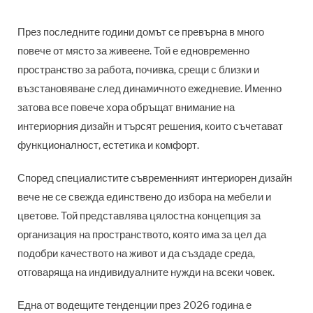
През последните години домът се превърна в много
повече от място за живеене. Той е едновременно
пространство за работа, почивка, срещи с близки и
възстановяване след динамичното ежедневие. Именно
затова все повече хора обръщат внимание на
интериорния дизайн и търсят решения, които съчетават
функционалност, естетика и комфорт.
Според специалистите съвременният интериорен дизайн
вече не се свежда единствено до избора на мебели и
цветове. Той представлява цялостна концепция за
организация на пространството, която има за цел да
подобри качеството на живот и да създаде среда,
отговаряща на индивидуалните нужди на всеки човек.
Една от водещите тенденции през 2026 година е