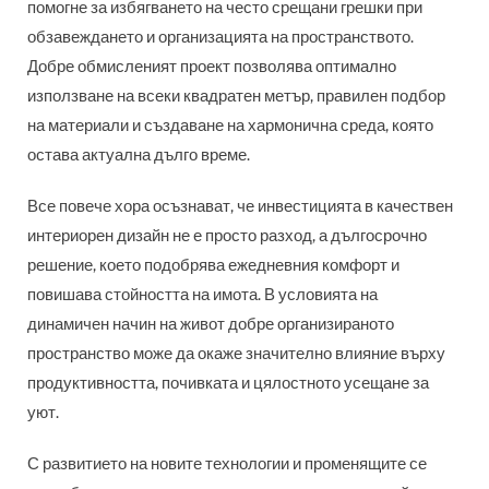
помогне за избягването на често срещани грешки при
обзавеждането и организацията на пространството.
Добре обмисленият проект позволява оптимално
използване на всеки квадратен метър, правилен подбор
на материали и създаване на хармонична среда, която
остава актуална дълго време.
Все повече хора осъзнават, че инвестицията в качествен
интериорен дизайн не е просто разход, а дългосрочно
решение, което подобрява ежедневния комфорт и
повишава стойността на имота. В условията на
динамичен начин на живот добре организираното
пространство може да окаже значително влияние върху
продуктивността, почивката и цялостното усещане за
уют.
С развитието на новите технологии и променящите се