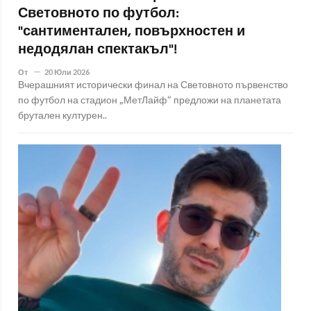
Световното по футбол:
"сантиментален, повърхностен и
недодялан спектакъл"!
От
20 Юли 2026
Вчерашният исторически финал на Световното първенство
по футбол на стадион „МетЛайф“ предложи на планетата
брутален културен..