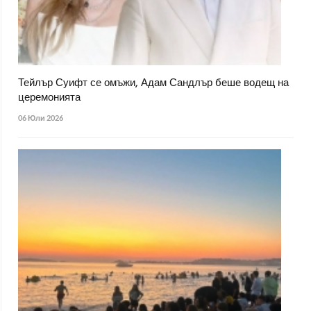
Тейлър Суифт се омъжи, Адам Сандлър беше водещ на
церемонията
06 Юли 2026