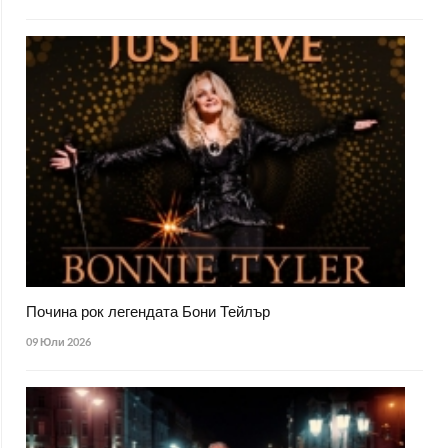
Почина рок легендата Бони Тейлър
09 Юли 2026