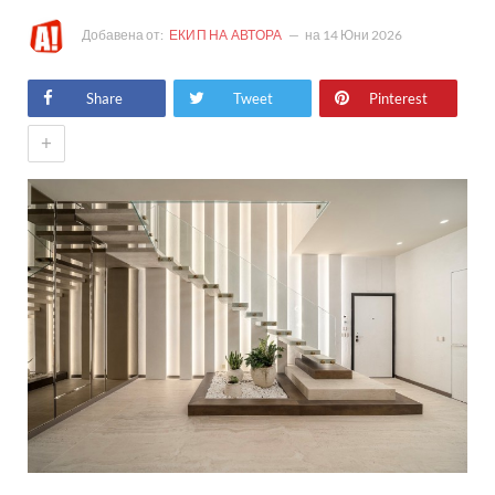
Добавена от:
ЕКИП НА АВТОРА
на
14 Юни 2026
Share
Tweet
Pinterest
+