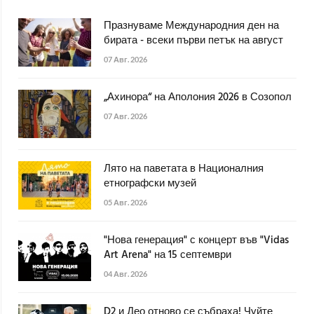
Празнуваме Международния ден на
бирата - всеки първи петък на август
07 Авг. 2026
„Ахинора“ на Аполония 2026 в Созопол
07 Авг. 2026
Лято на паветата в Националния
етнографски музей
05 Авг. 2026
"Нова генерация" с концерт във "Vidas
Art Arena" на 15 септември
04 Авг. 2026
D2 и Део отново се събраха! Чуйте