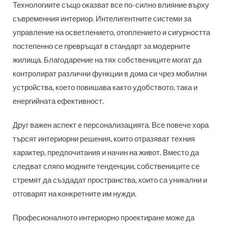
Технологиите също оказват все по-силно влияние върху
съвременния интериор. Интелигентните системи за
управление на осветлението, отоплението и сигурността
постепенно се превръщат в стандарт за модерните
жилища. Благодарение на тях собствениците могат да
контролират различни функции в дома си чрез мобилни
устройства, което повишава както удобството, така и
енергийната ефективност.
Друг важен аспект е персонализацията. Все повече хора
търсят интериорни решения, които отразяват техния
характер, предпочитания и начин на живот. Вместо да
следват сляпо модните тенденции, собствениците се
стремят да създадат пространства, които са уникални и
отговарят на конкретните им нужди.
Професионалното интериорно проектиране може да