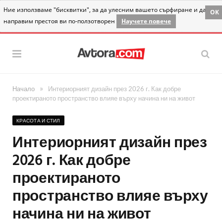
Ние използваме "бисквитки", за да улесним вашето сърфиране и да
OK
направим престоя ви по-ползотворен
Научете повече
»
Начало
Интериорният дизайн през 2026 г. Как добре
проектираното пространство влияе върху начина ни на живот
КРАСОТА И СТИЛ
Интериорният дизайн през
2026 г. Как добре
проектираното
пространство влияе върху
начина ни на живот