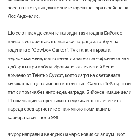
засегнати от унищожителните горски пожари в района на
Лос Анджелис.
Що се отнася до самите награди, тази година Бийонсе
влиза в историята с първата си награда
за албум на
годината с "Cowboy Carter". Тя стана и първата
чернокожа жена, която печели златно грамофонче за най-
добър кънтри албум. Иронично, отличието ѝ беше
връчено от Тейлър Суифт, която изгря на световната
музикална сцена именно в този стил. Самата Тейлър този
път си тръгна без нито една награда. Бийонсе имаше цели
11 номинации за престижното музикално отличие и се
нареди сред артистите с най-много номинации в
кариерата си - цели 99!
Фурор направи и Кендрик Ламар с новия си албум
"Not