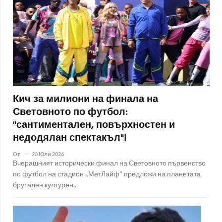
Кич за милиони на финала на
Световното по футбол:
"сантиментален, повърхностен и
недодялан спектакъл"!
От
20 Юли 2026
Вчерашният исторически финал на Световното първенство
по футбол на стадион „МетЛайф“ предложи на планетата
брутален културен..