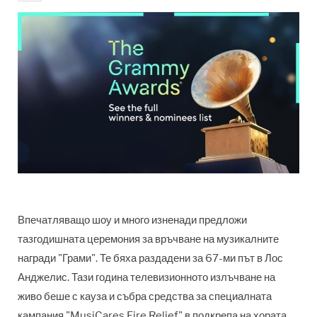
Впечатляващо шоу и много изненади предложи
тазгодишната церемония за връчване на музикалните
награди "Грами". Те бяха раздадени за 67-ми път в Лос
Анджелис. Тази година телевизионното излъчване на
живо беше с кауза и събра средства за специалната
кампания "
MusiCares Fire Relief"
в подкрепа на хората,