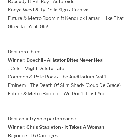
Rapsody ft Hit-Boy - Asteroids
Kanye West & Ty Dolla $Ign - Carnival
Future & Metro Boomin ft Kendrick Lamar - Like That
GloRilla - Yeah Glo!
Best rap album
Winner: Doechii - Alligator Bites Never Heal
J Cole - Might Delete Later
Common & Pete Rock - The Auditorium, Vol 1
Eminem - The Death Of Slim Shady (Coup De Grâce)
Future & Metro Boomin - We Don't Trust You
Best country solo performance
Winner: Chris Stapleton - It Takes A Woman
Beyoncé - 16 Carriages