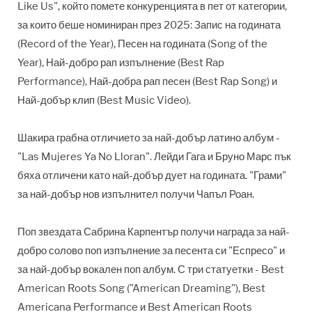
Like Us", който помете конкуренцията
в пет от категории,
за които беше номиниран през 2025: Запис на годината
(Record of the Year), Песен на годината (Song of the
Year), Най-добро рап изпълнение (Best Rap
Performance), Най-добра рап песен (Best Rap Song) и
Най-добър клип (Best Music Video).
Шакира грабна отличието за най-добър латино албум -
"Las Mujeres Ya No Lloran". Лейди Гага и Бруно Марс пък
бяха отличени като най-добър дует на годината. "Грами"
за най-добър нов изпълнител получи
Чапъл Роан
.
Поп звездата Сабрина Карпентър получи награда за най-
добро солово поп изпълнение за песента си "Еспресо" и
за най-добър вокален поп албум. С три статуетки - Best
American Roots Song ("American Dreaming"), Best
Americana Performance и Best American Roots