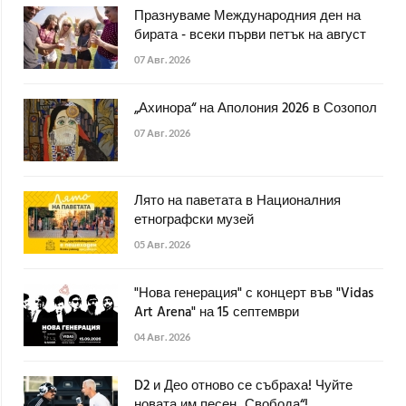
Празнуваме Международния ден на
бирата - всеки първи петък на август
07 Авг. 2026
„Ахинора“ на Аполония 2026 в Созопол
07 Авг. 2026
Лято на паветата в Националния
етнографски музей
05 Авг. 2026
"Нова генерация" с концерт във "Vidas
Art Arena" на 15 септември
04 Авг. 2026
D2 и Део отново се събраха! Чуйте
новата им песен „Свобода“!