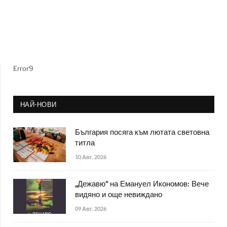
Error9
НАЙ-НОВИ
България посяга към лютата световна
титла
10 Авг. 2026
„Дежавю“ на Емануел Икономов: Вече
видяно и още невиждано
09 Авг. 2026