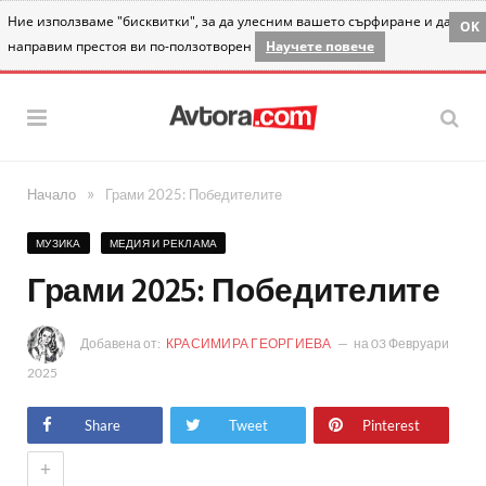
Ние използваме "бисквитки", за да улесним вашето сърфиране и да
OK
направим престоя ви по-ползотворен
Научете повече
»
Начало
Грами 2025: Победителите
МУЗИКА
МЕДИЯ И РЕКЛАМА
Грами 2025: Победителите
Добавена от:
КРАСИМИРА ГЕОРГИЕВА
на
03 Февруари
2025
Share
Tweet
Pinterest
+