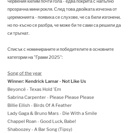
червения килим почти гола - едва покрита с напълно
прозрачна мини рокля. След това двойката изчезна от
церемонията - появиха се слухове, че са били изгонени,
но по-късно се разбра, че може би те сами са решили да
си тръгнат.
Списък с номинираните и победителите в основните
категории на "Грами 2025":
Song of the year
Winner: Kendrick Lamar - Not Like Us
Beyoncé - Texas Hold 'Em
Sabrina Carpenter - Please Please Please
Billie Eilish - Birds Of A Feather
Lady Gaga & Bruno Mars - Die With a Smile
Chappel Roan - Good Luck, Babe!
Shaboozey - A Bar Song (Tipsy)