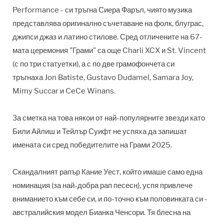
Performance - си тръгна Сиера Фаръл, чиято музика
представлява оригинално съчетаване на фолк, блуграс,
джипси джаз и латино стилове. Сред отличените на 67-
мата церемония "Грами" са още Charli XCX и St. Vincent
(с по три статуетки), а с по две грамофончета си
тръгнаха Jon Batiste, Gustavo Dudamel, Samara Joy,
Mimy Succar и CeCe Winans.
За сметка на това някои от най-популярните звезди като
Били Айлиш и Тейлър Суифт не успяха да запишат
имената си сред победителите на Грами 2025.
Скандалният рапър Кание Уест, който имаше само една
номинация (за най-добра рап песесн), успя привлече
вниманието към себе си, и по-точно към половинката си -
австралийския модел Бианка Ченсори. Тя блесна на