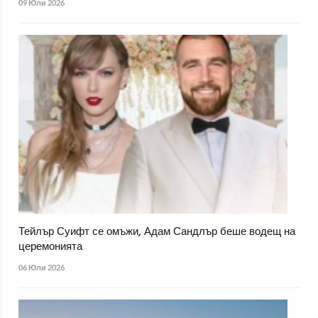
09 Юли 2026
Тейлър Суифт се омъжи, Адам Сандлър беше водещ на
церемонията
06 Юли 2026