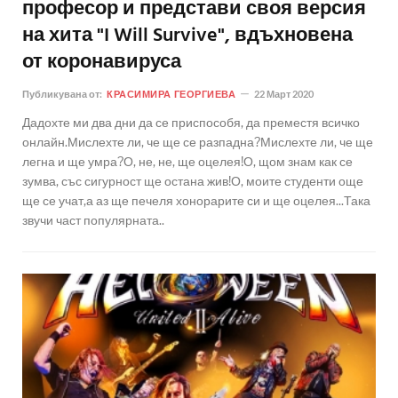
професор и представи своя версия
на хита "I Will Survive", вдъхновена
от коронавируса
Публикувана от:
КРАСИМИРА ГЕОРГИЕВА
22 Март 2020
Дадохте ми два дни да се приспособя, да преместя всичко
онлайн.Мислехте ли, че ще се разпадна?Мислехте ли, че ще
легна и ще умра?О, не, не, ще оцелея!О, щом знам как се
зумва, със сигурност ще остана жив!О, моите студенти още
ще се учат,а аз ще печеля хонорарите си и ще оцелея...Така
звучи част популярната..