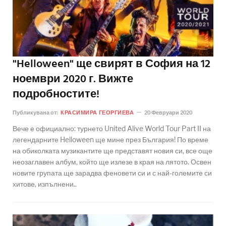
"Helloween" ще свирят в София на 12
ноември 2020 г. Вижте
подробностите!
Публикувана от:
КРАСИМИРА ГЕОРГИЕВА
20 Февруари 2020
Вече е официално: турнето United Alive World Tour Part II на
легендарните Helloween ще мине през България! По време
на обиколката музикантите ще представят новия си, все още
неозаглавен албум, който ще излезе в края на лятото. Освен
новите групата ще зарадва феновети си и с най-големите си
хитове, изпълнени..