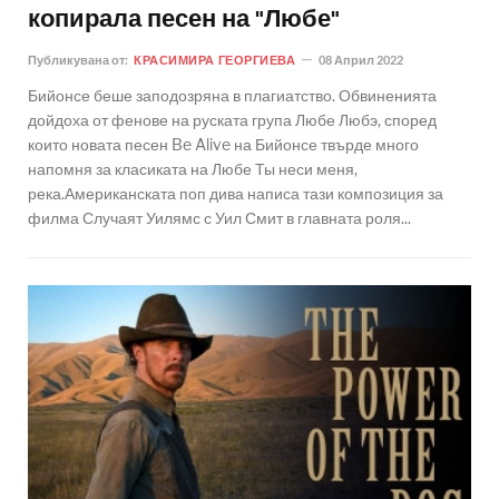
копирала песен на "Любе"
Публикувана от:
КРАСИМИРА ГЕОРГИЕВА
08 Април 2022
Бийонсе беше заподозряна в плагиатство. Обвиненията
дойдоха от фенове на руската група Любе Любэ, според
които новата песен Be Alive на Бийонсе твърде много
напомня за класиката на Любе Ты неси меня,
река.Американската поп дива написа тази композиция за
филма Случаят Уилямс с Уил Смит в главната роля...