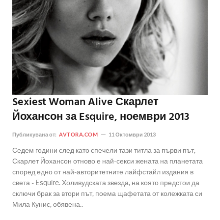
Sexiest Woman Alive Скарлет
Йохансон за Esquire, ноември 2013
Публикувана от:
AVTORA.COM
11 Октомври 2013
Седем години след като спечели тази титла за първи път,
Скарлет Йохансон отново е най-секси жената на планетата
според едно от най-авторитетните лайфстайл издания в
света - Esquire. Холивудската звезда, на която предстои да
сключи брак за втори път, поема щафетата от колежката си
Мила Кунис, обявена..