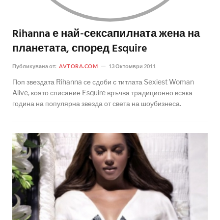
Rihanna е най-сексапилната жена на
планетата, според Esquire
Публикувана от:
AVTORA.COM
13 Октомври 2011
Поп звездата Rihanna се сдоби с титлата Sexiest Woman
Alive, която списание Esquire връчва традиционно всяка
година на популярна звезда от света на шоубизнеса.