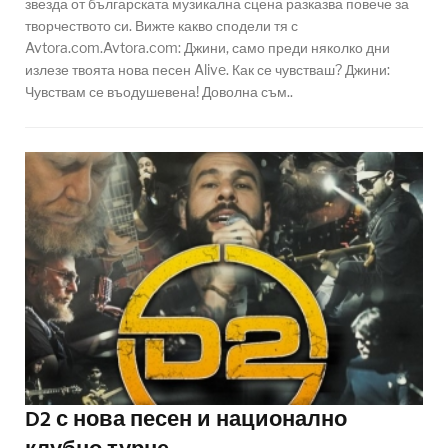
звезда от българската музикална сцена разказва повече за
творчеството си. Вижте какво сподели тя с
Avtora.com.Avtora.com: Джини, само преди няколко дни
излезе твоята нова песен Alive. Как се чувстваш? Джини:
Чувствам се въодушевена! Доволна съм..
D2 с нова песен и национално