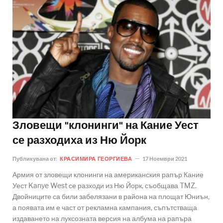
Зловещи "клонинги" на Кание Уест
се разходиха из Ню Йорк
Публикувана от:
КРАСИМИРА ГЕОРГИЕВА
17 Ноември 2021
Армия от зловещи клонинги на американския рапър Кание
Уест Kanye West се разходи из Ню Йорк, съобщава TMZ.
Двойниците са били забелязани в района на площат Юниън,
а появата им е част от рекламна кампания, съпътстваща
издаването на луксозната версия на албума на рапъра