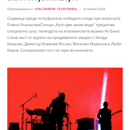
Публикувана от:
КРАСИМИРА ГЕОРГИЕВА
23 Април 2024
Седмица преди полуфинала победата отиде при актрисата
Елена АтанасоваСнощи „Като две капки вода“ предложи
специално шоу: легендата на италианската музика Ал Бано
стана част от журито на предаването заедно с Хилда
Казасян, Димитър Ковачев-Фънки, Веселин Маринов и Любо
Киров. Специалният гост не скри вълнението..