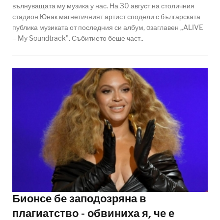
вълнуващата му музика у нас. На 30 август на столичния
стадион Юнак магнетичният артист сподели с българската
публика музиката от последния си албум, oзаглавен „ALIVE
– My Soundtrack”. Събитието беше част..
Бионсе бе заподозряна в
плагиатство - обвиниха я, че е