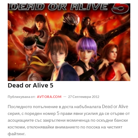
Dead or Alive 5
Публикувана от:
AVTORA.COM
27 Септември 2012
Последното попълнение в доста набъбналата Dead or Alive
серия, с пореден номер 5 прави явни усилия да се отърве от
асоциациите със закръглени момиченца по оскъдни бански
костюми, отклонявайки вниманието по посока на чистият
файтинг.