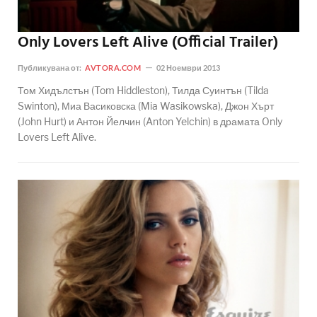
Only Lovers Left Alive (Official Trailer)
Публикувана от:
AVTORA.COM
02 Ноември 2013
Том Хидълстън (Tom Hiddleston), Тилда Суинтън (Tilda
Swinton), Миа Васиковска (Mia Wasikowska), Джон Хърт
(John Hurt) и Антон Йелчин (Anton Yelchin) в драмата Only
Lovers Left Alive.