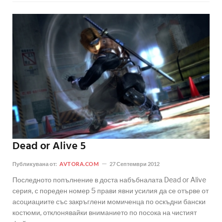
Dead or Alive 5
Публикувана от:
AVTORA.COM
27 Септември 2012
Последното попълнение в доста набъбналата Dead or Alive
серия, с пореден номер 5 прави явни усилия да се отърве от
асоциациите със закръглени момиченца по оскъдни бански
костюми, отклонявайки вниманието по посока на чистият