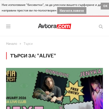
Ние използваме "бисквитки", за да улесним вашето сърфиране и да
OK
направим престоя ви по-ползотворен
Научете повече
»
Начало
Търси
ТЪРСИ ЗА: "ALIVE"