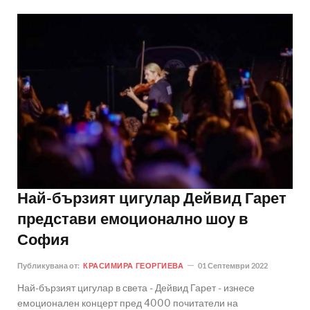
Най-бързият цигулар Дейвид Гарет
представи емоционално шоу в
София
Публикувана от:
КРАСИМИРА ГЕОРГИЕВА
01 Септември 2022
Най-бързият цигулар в света - Дейвид Гарет - изнесе
емоционален концерт пред 4000 почитатели на