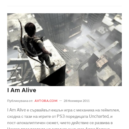
I Am Alive
Публикувана от:
AVTORA.COM
28 Ноември 2011
I Am Alive е сървайвъл екшън игра с механика на геймплея,
сходна с тази на игрите от PS3 поредицата Uncharted, и
пост-апокалиптичен сюжет, чието действие се развива в
Чикаго през погледа на млад мъж на име Адам Колинс.