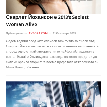
Скарлет Йохансон е 2013's Sexiest
Woman Alive
Публикувана от:
AVTORA.COM
11 Октомври 2013
Седем години след като спечели тази титла за първи път,
Скарлет Йохансон отново е най-секси жената на планетата
според едно от най-авторитетните лайфстайл издания в
света - Esquire. Холивудската звезда, на която предстои да
сключи брак за втори път, поема щафетата от колежката си
Мила Кунис, обявена..