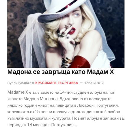
Мадона се завръща като Мадам Х
Публикувана от:
КРАСИМИРА ГЕОРГИЕВА
17 Юни 2019
Madame X е заглавието на 14-тия студиен албум на поп
иконата Мадона Madonna. Вдъхновена от последните
няколко години живот на певицата в Лисабон, Португалия,
колекцията от 15 песни празнува дългогодишната ù любов
към латино музиката и културата. Новият албум е записан за
период от 18 месеца в Португалия,..