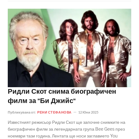
Ридли Скот снима биографичен
филм за "Би Джийс"
Публикувана от:
РЕНИ СТЕФАНОВА
12 Юни 2025
Известният режисьор Ридли Скот ще започне снимките на
биографичен филм за легендарната група Bee Gees през
ноември тази година. Лентата ще носи заглавието You