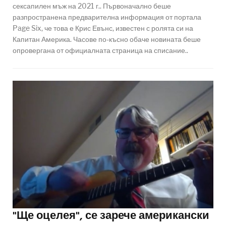
сексапилен мъж на 2021 г.. Първоначално беше
разпространена предварителна информация от портала
Page Six, че това е Крис Евънс, известен с ролята си на
Капитан Америка. Часове по-късно обаче новината беше
опровергана от официалната страница на списание..
"Ще оцелея", се зарече американски