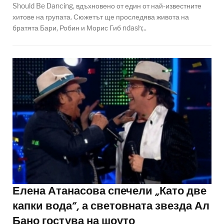
Should Be Dancing, вдъхновено от един от най-известните
хитове на групата. Сюжетът ще проследява живота на
братята Бари, Робин и Морис Гиб ndash;..
Елена Атанасова спечели „Като две
капки вода“, а световната звезда Ал
Бано гостува на шоуто