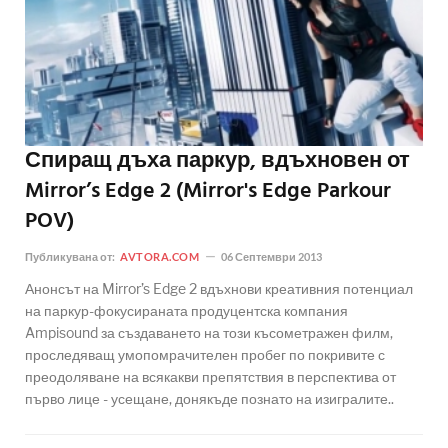
Спиращ дъха паркур, вдъхновен от
Mirror’s Edge 2 (Mirror's Edge Parkour
POV)
Публикувана от:
AVTORA.COM
06 Септември 2013
Анонсът на Mirror’s Edge 2 вдъхнови креативния потенциал
на паркур-фокусираната продуцентска компания
Ampisound за създаването на този късометражен филм,
проследяващ умопомрачителен пробег по покривите с
преодоляване на всякакви препятствия в перспектива от
първо лице - усещане, донякъде познато на изигралите..