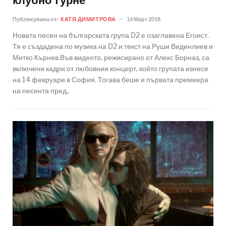
клубно турне
Публикувана от:
КАТЯ ДИМИТРОВА
14 Март 2018
Новата песен на българската група D2 е озаглавена Егоист.
Тя е създадена по музика на D2 и текст на Руши Видинлиев и
Митко Кърнев.Във видеото, режисирано от Алекс Борназ, са
включени кадри от любовния концерт, който групата изнесе
на 14 февруари в София. Тогава беше и първата премиера
на песента пред..