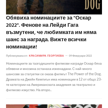
Обявиха номинациите за "Оскар
2022". Фенове на Лейди Гага
възмутени, че любимката им няма
шанс за награда. Вижте всички
номинации!
Публикувана от:
КРАСИМИРА ГЕОРГИЕВА
09 Февруари 2022
Номинациите за тазгодишните филмови награди Оскар бяха
обявени и мнозина останаха изненадани. С най-много
шансове за статуетки се оказа филмът The Power of the Dog.
Драмата на Джейн Кемпиън има номинации в 12 от общо 23-
те категории на Американската академия за театрално и
филмово изкуство. На второ..