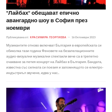
"Лайбах" обещават епично
авангардно шоу в София през
ноември
Публикувана от:
КРАСИМИРА ГЕОРГИЕВА
16 Октомври 2023
Музикантите отново включват България в европейската си
обиколка тази година Феновете на безапелационните
аудио-визуални музикални спектакли вече са в трепетно
очакване за петия концерт на Лайбах в България. Бандата,
известна със силната си поезия и запомнящото се електро-
индъстриъл звучене, идва у нас..