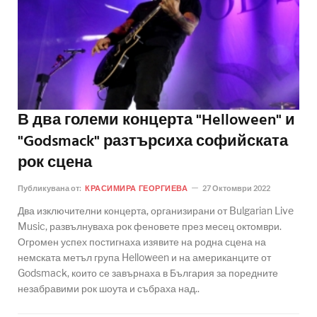
В два големи концерта "Helloween" и
"Godsmack" разтърсиха софийската
рок сцена
Публикувана от:
КРАСИМИРА ГЕОРГИЕВА
27 Октомври 2022
Два изключителни концерта, организирани от Bulgarian Live
Music, развълнуваха рок феновете през месец октомври.
Огромен успех постигнаха изявите на родна сцена на
немската метъл група Helloween и на американците от
Godsmack, които се завърнаха в България за поредните
незабравими рок шоута и събраха над..