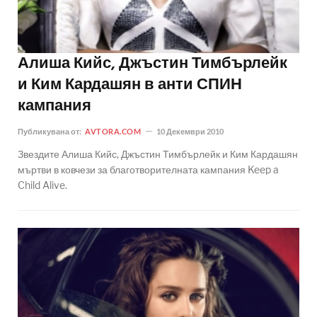
Алиша Кийс, Джъстин Тимбърлейк
и Ким Кардашян в анти СПИН
кампания
Публикувана от:
AVTORA.COM
10 Декември 2010
Звездите Алиша Кийс, Джъстин Тимбърлейк и Ким Кардашян
мъртви в ковчези за благотворителната кампания Keep a
Child Alive.