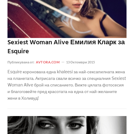
Sexiest Woman Alive Емилия Кларк за
Esquire
Публикувана от:
AVTORA.COM
13 Октомври 2015
Esquire короноваха една khaleesi за най-сексапилната жена
на планетата. Актрисата свали всичко за специалния Sexiest
Woman Alive брой на списанието. Вижте цялата фотосесия
и благоговейте пред красотата на една от най-желаните
жени в Холивуд!