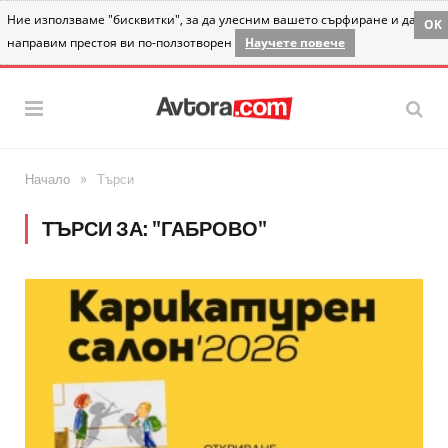
Ние използваме "бисквитки", за да улесним вашето сърфиране и да
OK
направим престоя ви по-ползотворен
Научете повече
»
Начало
Търси
ТЪРСИ ЗА: "ГАБРОВО"