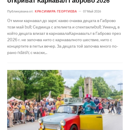
откриват Карнавал Габрово 2026
Публикувана от:
КРАСИМИРА ГЕОРГИЕВА
07 Май 2026
Oт мини карнавал до заря: какво очаква децата в Габрово
този май bull; Седмица с ателиета и спектаклиbull; Уикенд, в
който децата влизат в карнавалаКарнавалът в Габрово през
2026 г. не започва нито с карнавалното шествие, нито с
концертите в петък вечер. За децата той започва много по-
рано ndash; с маски,..