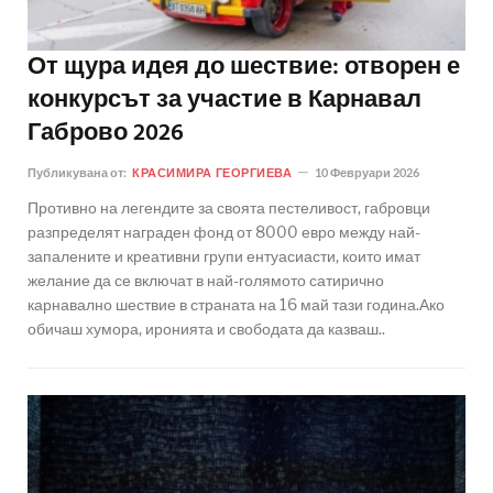
От щура идея до шествие: отворен е
конкурсът за участие в Карнавал
Габрово 2026
Публикувана от:
КРАСИМИРА ГЕОРГИЕВА
10 Февруари 2026
Противно на легендите за своята пестеливост, габровци
разпределят награден фонд от 8000 евро между най-
запалените и креативни групи ентуасиасти, които имат
желание да се включат в най-голямото сатирично
карнавално шествие в страната на 16 май тази година.Ако
обичаш хумора, иронията и свободата да казваш..