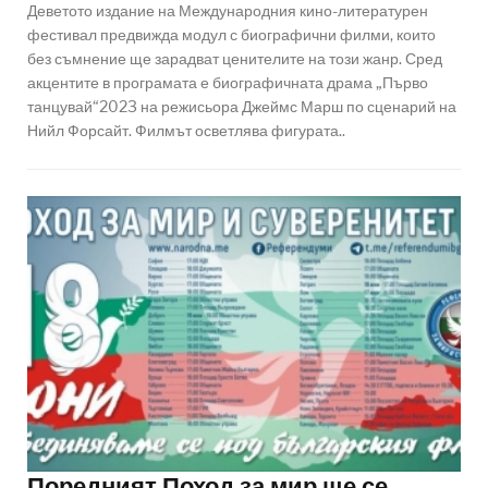
Деветото издание на Международния кино-литературен
фестивал предвижда модул с биографични филми, които
без съмнение ще зарадват ценителите на този жанр. Сред
акцентите в програмата е биографичната драма „Първо
танцувай“2023 на режисьора Джеймс Марш по сценарий на
Нийл Форсайт. Филмът осветлява фигурата..