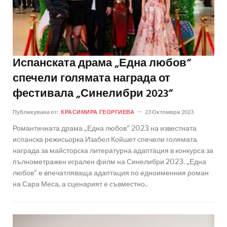
Испанската драма „Една любов“
спечели голямата награда от
фестивала „Синелибри 2023“
Публикувана от:
КРАСИМИРА ГЕОРГИЕВА
23 Октомври 2023
Романтичната драма „Една любов“ 2023 на известната
испанска режисьорка Изабел Койшет спечели голямата
награда за майсторска литературна адаптация в конкурса за
пълнометражен игрален филм на Синелибри 2023. „Една
любов“ е впечатляваща адаптация по едноименния роман
на Сара Меса, а сценарият е съвместно..