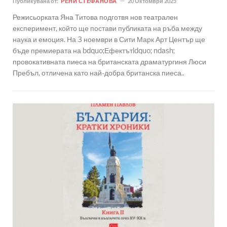
Публикувана от:
РЕНИ СТЕФАНОВА
20 Октомври 2025
Режисьорката Яна Титова подготвя нов театрален
експеримент, който ще постави публиката на ръба между
наука и емоция. На 3 ноември в Сити Марк Арт Център ще
бъде премиерата на bdquo;Ефектътldquo; ndash;
провокативната пиеса на британската драматургиня Люси
Пребъл, отличена като най-добра британска пиеса..