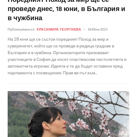
Поредният Поход за мир ще се
проведе днес, 18 юни, в България и
в чужбина
Публикувана от:
КРАСИМИРА ГЕОРГИЕВА
18 Юни 2023
На 18 юни ще се състои поредният Поход за мир и
суверенитет, който ще се проведе в редица градове в
България и в чужбина. Организаторите призовават
участниците в София да носят пластмасови пистолетчета и
автоматчета играчки. Идеята е те да бъдат оставени пред
парламента с посвещение: Прав ви път към..