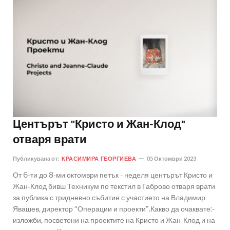
Центърът "Кристо и Жан-Клод"
отваря врати
Публикувана от:
КРАСИМИРА ГЕОРГИЕВА
05 Октомври 2023
От 6-ти до 8-ми октомври петък - неделя центърът Кристо и
Жан-Клод бивш Техникум по текстил в Габрово отваря врати
за публика с тридневно събитие с участието на Владимир
Явашев, директор “Операции и проекти”.Какво да очаквате:-
изложби, посветени на проектите на Кристо и Жан-Клод и на