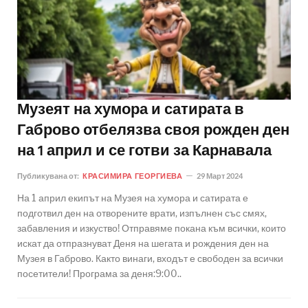
Музеят на хумора и сатирата в
Габрово отбелязва своя рожден ден
на 1 април и се готви за Карнавала
Публикувана от:
КРАСИМИРА ГЕОРГИЕВА
29 Март 2024
На 1 април екипът на Музея на хумора и сатирата е
подготвил ден на отворените врати, изпълнен със смях,
забавления и изкуство! Отправяме покана към всички, които
искат да отпразнуват Деня на шегата и рождения ден на
Музея в Габрово. Както винаги, входът е свободен за всички
посетители! Програма за деня:9:00..