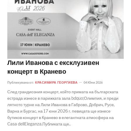
Лили Иванова с ексклузивен
концерт в Кранево
Публикувана от:
КРАСИМИРА ГЕОРГИЕВА
04 Юни 2026
След грандиозния концерт, който примата на българската
естрада изнесе в парижката зала bdquo;Олимпия, и преди
лятното турне на Лили Иванова в Габрово, Добрич, Русе,
Варна и Бургас, на 17 юни 2026 г. певицата ще изнесе
бутиков концерт в Кранево в елегантната атмосфера на
Casa dellEleganza.Публиката ще..