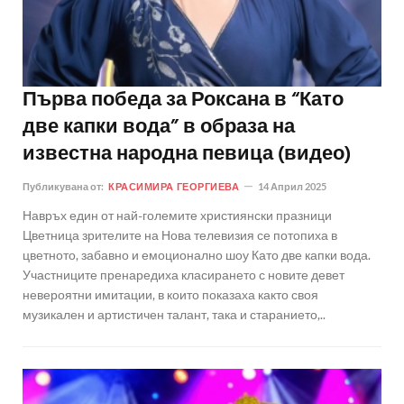
Първа победа за Роксана в “Като
две капки вода” в образа на
известна народна певица (видео)
Публикувана от:
КРАСИМИРА ГЕОРГИЕВА
14 Април 2025
Навръх един от най-големите християнски празници
Цветница зрителите на Нова телевизия се потопиха в
цветното, забавно и емоционално шоу Като две капки вода.
Участниците пренаредиха класирането с новите девет
невероятни имитации, в които показаха както своя
музикален и артистичен талант, така и старанието,..