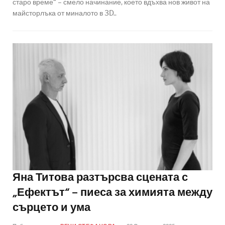
старо време“ – смело начинание, което вдъхва нов живот на
майсторлъка от миналото в 3D..
Яна Титова разтърсва сцената с
„Ефектът“ – пиеса за химията между
сърцето и ума