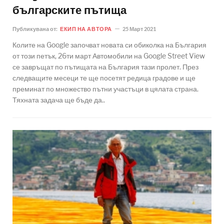
българските пътища
Публикувана от:
ЕКИП НА АВТОРА
25 Март 2021
Колите на Google започват новата си обиколка на България
от този петък, 26ти март Автомобили на Google Street View
се завръщат по пътищата на България тази пролет. През
следващите месеци те ще посетят редица градове и ще
преминат по множество пътни участъци в цялата страна.
Тяхната задача ще бъде да..