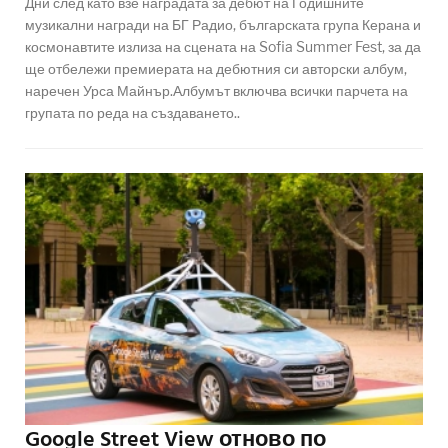
Дни след като взе наградата за дебют на Годишните
музикални награди на БГ Радио, българската група Керана и
космонавтите излиза на сцената на Sofia Summer Fest, за да
ще отбележи премиерата на дебютния си авторски албум,
наречен Урса Майнър.Албумът включва всички парчета на
групата по реда на създаването..
Google Street View отново по