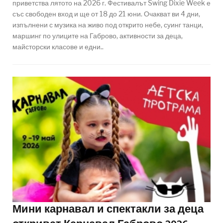
приветства лятото на 2026 г. Фестивалът Swing Dixie Week е
със свободен вход и ще от 18 до 21 юни. Очакват ви 4 дни,
изпълнени с музика на живо под открито небе, суинг танци,
маршинг по улиците на Габрово, активности за деца,
майсторски класове и едни..
Мини карнавал и спектакли за деца