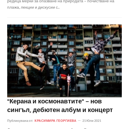
редица мерки за опазване на природата – почистване на
плажа, лекции и дискусии с..
"Керана и космонавтите" – нов
сингъл, дебютен албум и концерт
Публикувана от:
КРАСИМИРА ГЕОРГИЕВА
21 Юли 2021