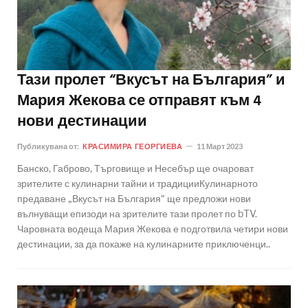
Тази пролет “Вкусът на България” и
Мария Жекова се отправят към 4
нови дестинации
Публикувана от:
КРАСИМИРА ГЕОРГИЕВА
11 Март 2023
Банско, Габрово, Търговище и Несебър ще очароват
зрителите с кулинарни тайни и традицииКулинарното
предаване „Вкусът на България“ ще предложи нови
вълнуващи епизоди на зрителите тази пролет по bTV.
Чаровната водеща Мария Жекова е подготвила четири нови
дестинации, за да покаже на кулинарните приключенци..