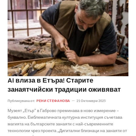
AI влиза в Етъра! Старите
занаятчийски традиции оживяват
Публикувана от:
РЕНИ СТЕФАНОВА
21 Октомври 2025
Музеят „Етър“ в Габрово преминава в ново измерение –
буквално. Емблематичната културна институция съчетава
магията на българските занаяти с най-съвременните
технологии чрез проекта „Дигитални близнаци на занаяти от