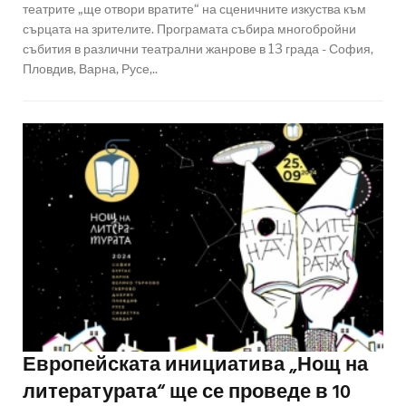
театрите „ще отвори вратите“ на сценичните изкуства към
сърцата на зрителите. Програмата събира многобройни
събития в различни театрални жанрове в 13 града - София,
Пловдив, Варна, Русе,..
Европейската инициатива „Нощ на
литературата“ ще се проведе в 10