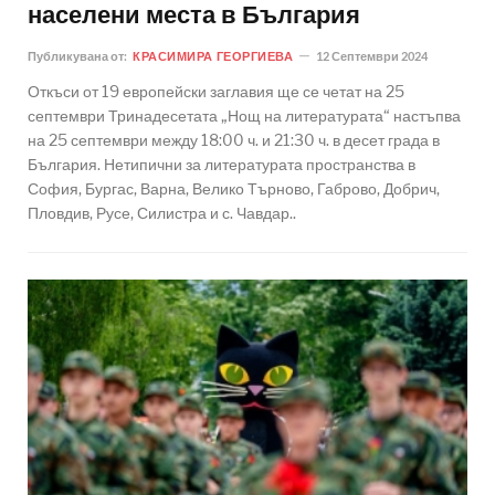
населени места в България
Публикувана от:
КРАСИМИРА ГЕОРГИЕВА
12 Септември 2024
Откъси от 19 европейски заглавия ще се четат на 25
септември Тринадесетата „Нощ на литературата“ настъпва
на 25 септември между 18:00 ч. и 21:30 ч. в десет града в
България. Нетипични за литературата пространства в
София, Бургас, Варна, Велико Търново, Габрово, Добрич,
Пловдив, Русе, Силистра и с. Чавдар..