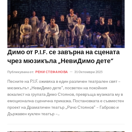
Димо от P.I.F. се завърна на сцената
чрез мюзикъла „НевиДимо дете“
Публикувана от:
РЕНИ СТЕФАНОВА
31 Октомври 2025
Песните на P.I.F. оживяха в един различен театрален свят –
мюзикълът „НевиДимо дете“, посветен на покойния
вокалист на групата Димо Стоянов, превръща музиката му в
емоционална сценична приказка. Постановката е съвместен
проект на Драматичен театър „Рачо Стоянов“ – Габрово и
Държавен куклен театър –..