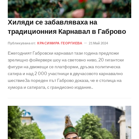
Хиляди се забавляваха на
традиционния Карнавал в Габрово
Публикувана от:
КРАСИМИРА ГЕОРГИЕВА
21 Май 2024
Ежегодният Габровски карнавал тази година предложи
зрелищно фойерверк шоу на световно ниво, 20 гигантски
фигури на движещи се платформи, дръзка политическа
сатира и над 2 000 участници в двучасовото карнавално
шествиеЗа пореден път Габрово доказа, че е столица на
хумора и сатирата, с грандиозно издание..