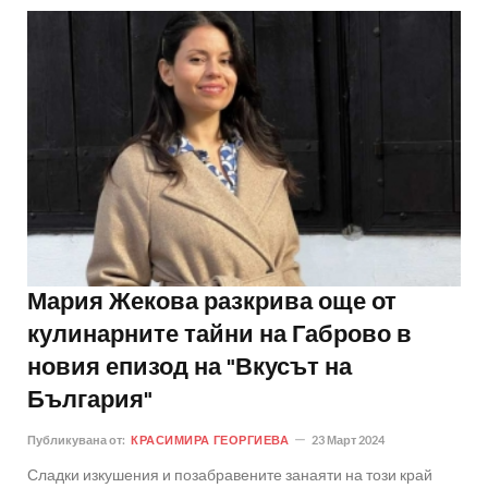
Мария Жекова разкрива още от
кулинарните тайни на Габрово в
новия епизод на "Вкусът на
България"
Публикувана от:
КРАСИМИРА ГЕОРГИЕВА
23 Март 2024
Сладки изкушения и позабравените занаяти на този край