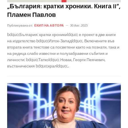
„България: кратки хроники. Книга II“,
Пламен Павлов
Публикувана от:
ЕКИП НА АВТОРА
30 Авг. 2025
bdquo;България: кратки хроникиldquo; е проект в две книги
на издателство bdquo;Изток-Западldquo;. Включените във
втората книга текстове са посветени както на познати, така и
на редица слабо известни и полузабравени събития и
личности: bdquo;Таткоldquo; Новак, Георги Пеячевич,
въстаническия bdquo;кралldquo;..