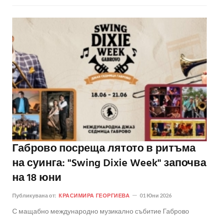
Габрово посреща лятото в ритъма
на суинга: "Swing Dixie Week" започва
на 18 юни
Публикувана от:
КРАСИМИРА ГЕОРГИЕВА
01 Юни 2026
С мащабно международно музикално събитие Габрово