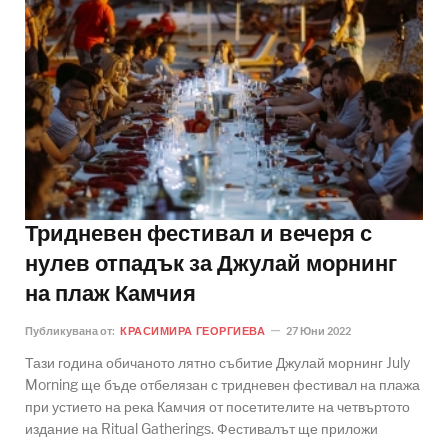
Тридневен фестивал и вечеря с
нулев отпадък за Джулай морнинг
на плаж Камчия
Публикувана от:
КРАСИМИРА ГЕОРГИЕВА
27 Юни 2022
Тази година обичаното лятно събитие Джулай морнинг July
Morning ще бъде отбелязан с тридневен фестивал на плажа
при устието на река Камчия от посетителите на четвъртото
издание на Ritual Gatherings. Фестивалът ще приложи