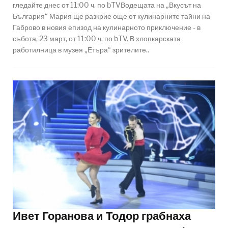
гледайте днес от 11:00 ч. по bTVВодещата на „Вкусът на
България“ Мария ще разкрие още от кулинарните тайни на
Габрово в новия епизод на кулинарното приключение - в
събота, 23 март, от 11:00 ч. по bTV. В хлопкарската
работилница в музея „Етъра“ зрителите..
Ивет Горанова и Тодор грабнаха