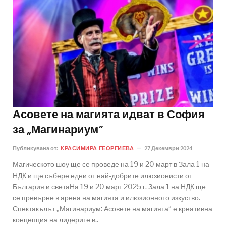
Асовете на магията идват в София
за „Магинариум“
Публикувана от:
КРАСИМИРА ГЕОРГИЕВА
27 Декември 2024
Магическото шоу ще се проведе на 19 и 20 март в Зала 1 на
НДК и ще събере едни от най-добрите илюзионисти от
България и светаНа 19 и 20 март 2025 г. Зала 1 на НДК ще
се превърне в арена на магията и илюзионното изкуство.
Спектакълът „Магинариум: Асовете на магията“ е креативна
концепция на лидерите в..