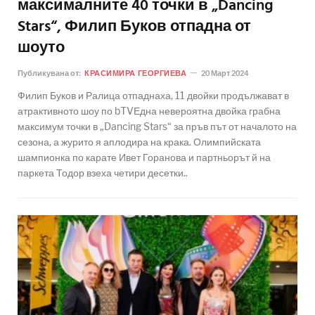
максималните 40 точки в „Dancing
Stars“, Филип Буков отпадна от
шоуто
Публикувана от:
КРАСИМИРА ГЕОРГИЕВА
20 Март 2024
Филип Буков и Ралица отпаднаха, 11 двойки продължават в
атрактивното шоу по bTVЕдна невероятна двойка грабна
максимум точки в „Dancing Stars“ за пръв път от началото на
сезона, а журито я аплодира на крака. Олимпийската
шампионка по карате Ивет Горанова и партньорът й на
паркета Тодор взеха четири десетки..