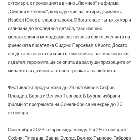
октомври, е прожекцията в кино „Люмиер“ на филма
„Сидони в Япония“, копродукция на четири държави с
Изабел Юпер в главната роля. Обогатена с тънък хумор и
изпипана до последния детайл, тази изящно
меланхолична мелодрама разказва за приключенията на
френската писателка Сидони Персевал в Киото. Докато
представя новата си книга в компанията на своя японски
издател, героинята ще се опита да заглуши призраците от
миналото и да изпита отново тръпката на любовта.
Фестивалът продължава до 29 октомври в София,
Пловдив, Варна и Велико Търново. В Бургас избрани
филми от програмата на Синелибри са на екран до 26
октомври.
Синелибри 2023 се провежда между 6 и 29 октомври в
София, Пловдив, Варна, Бургас, Велико Търново, Габрово