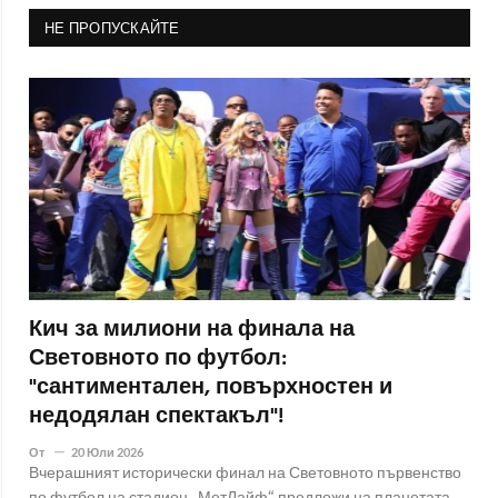
НЕ ПРОПУСКАЙТЕ
Кич за милиони на финала на
Световното по футбол:
"сантиментален, повърхностен и
недодялан спектакъл"!
От
20 Юли 2026
Вчерашният исторически финал на Световното първенство
по футбол на стадион „МетЛайф“ предложи на планетата