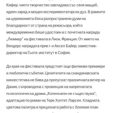
Кифер, чието творчество завладява със своя мащаб,
идеен заряд и мощен експериментаторски дух. В рамките
на церемонията бяха разпространени думи на
благодарност от страна на режисьора, който
междувременно беше удостоен и с почетната награда
„Люмиер" на фестивала в Лион, Франция. От името на
Вендерс наградата прие г-н Аксел Байер, заместник-
директор на Гьоте-институт в София.
До края на фестивала предстоят още филмови премиери
и любопитни събития. Ценителите на скандинавската
киноестетика не бива да пропускат празничната вечер на
Дания, съпроводена с прожекция на напрегнатата
психологическа драма „Копенхаген не съществува“,
адаптация по роман на Тере Холтет Ларсен. Хладната
цветова палитра и прецизната работа с близкия план