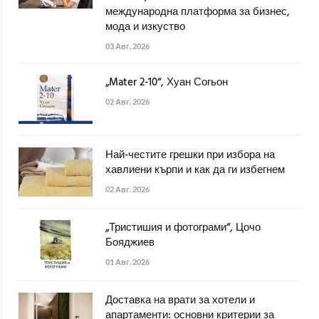
международна платформа за бизнес,
мода и изкуство
03 Авг. 2026
„Mater 2-10“, Хуан Согьон
02 Авг. 2026
Най-честите грешки при избора на
хавлиени кърпи и как да ги избегнем
02 Авг. 2026
„Тристишия и фотограми“, Цочо
Бояджиев
01 Авг. 2026
Доставка на врати за хотели и
апартаменти: основни критерии за