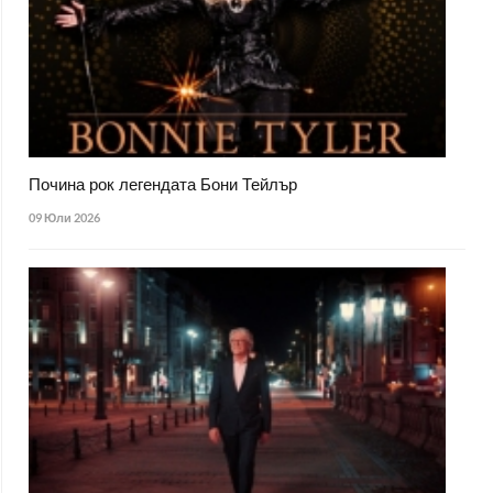
Почина рок легендата Бони Тейлър
09 Юли 2026