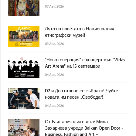
07 Авг. 2026
Лято на паветата в Националния
етнографски музей
05 Авг. 2026
"Нова генерация" с концерт във "Vidas
Art Arena" на 15 септември
04 Авг. 2026
D2 и Део отново се събраха! Чуйте
новата им песен „Свобода“!
04 Авг. 2026
От България към света: Мила
Захариева учреди Balkan Open Door -
Business, Fashion and Art –