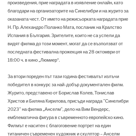
произведения, прие наградата в изявление онлайн, като
благодари на организаторите на Синелибри и на журито за
оказаната чест. От името на режисьорката наградата прие
Н. Пр. Алехандро Поланко Мата, посланик на Кралство
Испания в България. Зрителите, които не са успели да
видят филма до този момент, могат да се възползват от
последната фестивална прожекция на 28 октомври от
18:00 ч. в кино „Люмиер“.
За втори пореден път тази година фестивалът излъчи
победител в конкурс за най-добър документален филм.
Журито, представено от Борислав Колев, Тонислав
Христов и Биляна Кирилова, присъди награда "Синелибри
2023" на филма „Анселм", дело на Вим Вендерс,
емблематична фигура в съвременното европейско кино.
Филмът е наситен с благоговение портрет на един
титаничен съвременен художник и скулптор – Анселм