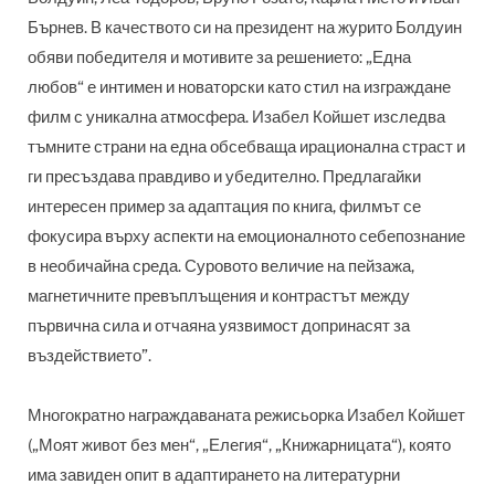
Бърнев. В качеството си на президент на журито Болдуин
обяви победителя и мотивите за решението: „Една
любов“ е интимен и новаторски като стил на изграждане
филм с уникална атмосфера. Изабел Койшет изследва
тъмните страни на една обсебваща ирационална страст и
ги пресъздава правдиво и убедително. Предлагайки
интересен пример за адаптация по книга, филмът се
фокусира върху аспекти на емоционалното себепознание
в необичайна среда. Суровото величие на пейзажа,
магнетичните превъплъщения и контрастът между
първична сила и отчаяна уязвимост допринасят за
въздействието”.
Многократно награждаваната режисьорка Изабел Койшет
(„Моят живот без мен“, „Елегия“, „Книжарницата“), която
има завиден опит в адаптирането на литературни