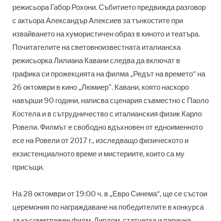
режисьора Габор Рохони. Събитието предвижда разговор
с актьора Александър Алексиев за тънкостите при
извайването на хумористичен образ в киното и театъра.
Почитателите на световноизвестната италианска
режисьорка Лилиана Кавани следва да включат в
графика си прожекцията на филма „Редът на времето“ на
26 октомври в кино „Люмиер". Кавани, която наскоро
навърши 90 години, написва сценария съвместно с Паоло
Костела и в сътрудничество с италианския физик Карло
Ровели. Филмът е свободно вдъхновен от едноименното
есе на Ровели от 2017 г., изследващо физическото и
екзистенциалното време и мистериите, които са му
присъщи.
На 28 октомври от 19:00 ч. в „Евро Синема“, ще се състои
церемония по награждаване на победителите в конкурса
за късометражен филм. Диплом, статуетка и парична