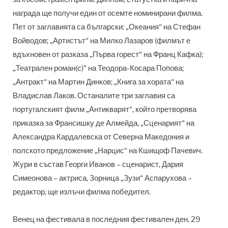
награда ще получи един от осемте номинирани филма.
Пет от заглавията са български: „Океания“ на Стефан
Войводов; „Артистът“ на Милко Лазаров (филмът е
вдъхновен от разказа „Първа горест“ на Франц Кафка);
„Театрален роман(с)“ на Теодора-Косара Попова;
„Антракт“ на Мартин Динков; „Книга за хората“ на
Владислав Лаков. Останалите три заглавия са
португалският филм „Антикварят“, който претворява
приказка за Франсишку де Алмейда, „Сценарият“ на
Александра Кардалевска от Северна Македония и
полското предложение „Нарцис“ на Кшищоф Пачевич.
Жури в състав Георги Иванов – сценарист, Дария
Симеонова – актриса, Зорница „Зузи“ Аспарухова –
редактор, ще излъчи филма победител.
Венец на фестивала в последния фестивален ден, 29