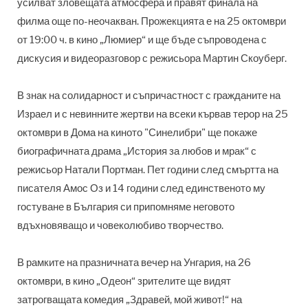
усилват зловещата атмосфера и правят финала на
филма още по-неочакван. Прожекцията е на 25 октомври
от 19:00 ч. в кино „Люмиер“ и ще бъде съпроводена с
дискусия и видеоразговор с режисьора Мартин Скоуберг.
В знак на солидарност и съпричастност с гражданите на
Израел и с невинните жертви на всеки кървав терор на 25
октомври в Дома на киното "Синелибри" ще покаже
биографичната драма „История за любов и мрак“ с
режисьор Натали Портман. Пет години след смъртта на
писателя Амос Оз и 14 години след единственото му
гостуване в България си припомняме неговото
вдъхновяващо и човеколюбиво творчество.
В рамките на празничната вечер на Унгария, на 26
октомври, в кино „Одеон“ зрителите ще видят
затрогващата комедия „Здравей, мой живот!“ на