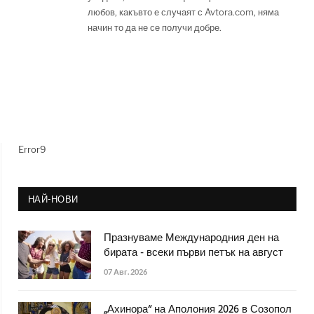
любов, какъвто е случаят с Avtora.com, няма
начин то да не се получи добре.
Error9
НАЙ-НОВИ
Празнуваме Международния ден на
бирата - всеки първи петък на август
07 Авг. 2026
„Ахинора“ на Аполония 2026 в Созопол