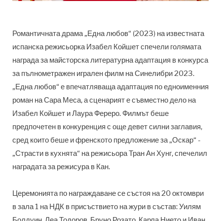
Романтичната драма „Една любов“ (2023) на известната
испанска режисьорка Изабел Койшет спечели голямата
награда за майсторска литературна адаптация в конкурса
за пълнометражен игрален филм на Синелибри 2023.
„Една любов“ е впечатляваща адаптация по едноименния
роман на Сара Меса, а сценарият е съвместно дело на
Изабел Койшет и Лаура Фереро. Филмът беше
предпочетен в конкуренция с още девет силни заглавия,
сред които беше и френското предложение за „Оскар“ -
„Страсти в кухнята“ на режисьора Тран Ан Хунг, спечелил
наградата за режисура в Кан.
Церемонията по награждаване се състоя на 20 октомври
в зала 1 на НДК в присъствието на жури в състав: Уилям
Болдуин, Леа Тодоров, Бруно Розато, Карла Нието и Иван