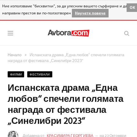
Ние използваме "бисквитки", за да улесним вашето сърфиране и да
OK
направим престоя ви по-ползотворен
Научете повече
»
Начало
Испанската драма „Една любов“ спечели голямата
награда от фестивала „Синелибри 2023“
ФИЛМИ
ФЕСТИВАЛИ
Испанската драма „Една
любов“ спечели голямата
награда от фестивала
„Синелибри 2023“
Добавена от:
КРАСИМИРА ГЕОРГИЕВА
на
23 Октомври