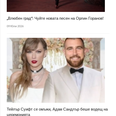
„Влюбен град“: Чуйте новата песен на Орлин Горанов!
09 Юли 2026
Тейлър Суифт се омъжи, Адам Сандлър беше водещ на
церемонията