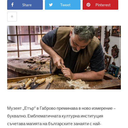
Share
Tweet
Pinterest
+
Музеят „Етър“ в Габрово преминава в ново измерение –
буквално. Емблематичната културна институция
съчетава магията на българските занаяти с най-