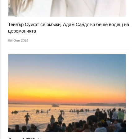
Тейлър Суифт се омъжи, Адам Сандлър беше водещ на
церемонията
06 Юли 2026