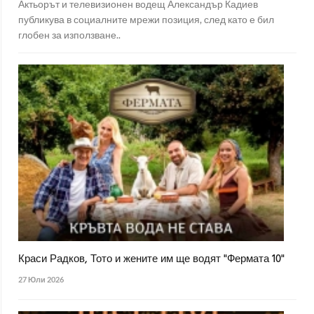
Актьорът и телевизионен водещ Александър Кадиев
публикува в социалните мрежи позиция, след като е бил
глобен за използване..
Краси Радков, Тото и жените им ще водят "Фермата 10"
27 Юли 2026