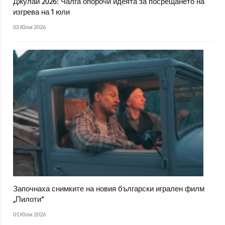
Джулай 2026: Чалга опорочи идеята за посрещането на
изгрева на 1 юли
02 Юли 2026
Започнаха снимките на новия български игрален филм
„Пилоти“
01 Юли 2026