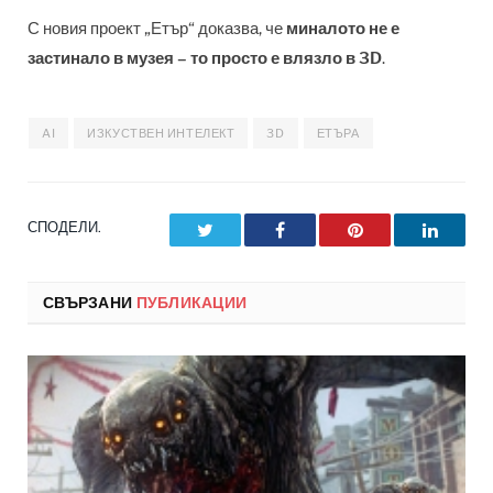
С новия проект „Етър“ доказва, че
миналото не е
застинало в музея – то просто е влязло в 3D
.
AI
ИЗКУСТВЕН ИНТЕЛЕКТ
3D
ЕТЪРА
СПОДЕЛИ.
Twitter
Facebook
Pinterest
LinkedI
СВЪРЗАНИ
ПУБЛИКАЦИИ