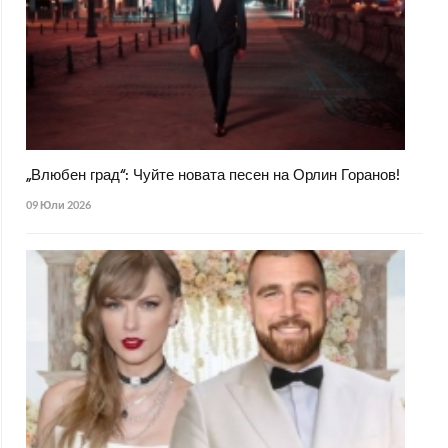
„Влюбен град“: Чуйте новата песен на Орлин Горанов!
09 Юли 2026