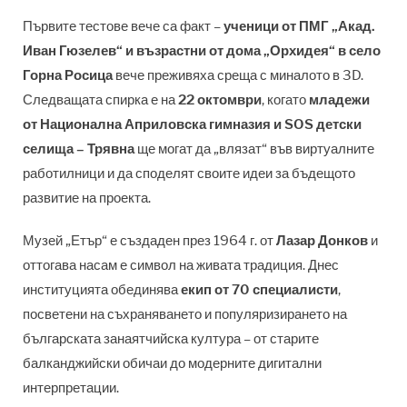
Първите тестове вече са факт –
ученици от ПМГ „Акад.
Иван Гюзелев“ и възрастни от дома „Орхидея“ в село
Горна Росица
вече преживяха среща с миналото в 3D.
Следващата спирка е на
22 октомври
, когато
младежи
от Национална Априловска гимназия и SOS детски
селища – Трявна
ще могат да „влязат“ във виртуалните
работилници и да споделят своите идеи за бъдещото
развитие на проекта.
Музей „Етър“ е създаден през 1964 г. от
Лазар Донков
и
оттогава насам е символ на живата традиция. Днес
институцията обединява
екип от 70 специалисти
,
посветени на съхраняването и популяризирането на
българската занаятчийска култура – от старите
балканджийски обичаи до модерните дигитални
интерпретации.