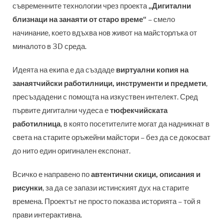
съвременните технологии чрез проекта
„Дигитални
близнаци на занаяти от старо време“
– смело
начинание, което вдъхва нов живот на майсторлъка от
миналото в 3D среда.
Идеята на екипа е да създаде
виртуални копия на
занаятчийски работилници, инструменти и предмети
,
пресъздадени с помощта на изкуствен интелект. Сред
първите дигитални чудеса е
тюфекчийската
работилница
, в която посетителите могат да надникнат в
света на старите оръжейни майстори – без да се докосват
до нито един оригинален експонат.
Всичко е направено по
автентични скици, описания и
рисунки
, за да се запази истинският дух на старите
времена. Проектът не просто показва историята – той я
прави интерактивна.