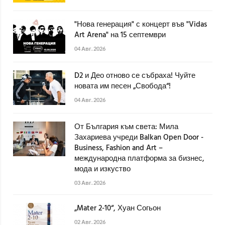
"Нова генерация" с концерт във "Vidas
Art Arena" на 15 септември
04 Авг. 2026
D2 и Део отново се събраха! Чуйте
новата им песен „Свобода“!
04 Авг. 2026
От България към света: Мила
Захариева учреди Balkan Open Door -
Business, Fashion and Art –
международна платформа за бизнес,
мода и изкуство
03 Авг. 2026
„Mater 2-10“, Хуан Согьон
02 Авг. 2026