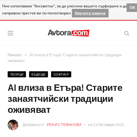
Ние използваме "бисквитки", за да улесним вашето сърфиране и да
OK
направим престоя ви по-ползотворен
Научете повече
»
Начало
AI влиза в Етъра! Старите занаятчийски традиции
оживяват
ТВОРЦИ
БЪДЕЩЕ
СОФТУЕР
AI влиза в Етъра! Старите
занаятчийски традиции
оживяват
Добавена от:
РЕНИ СТЕФАНОВА
на
21 Октомври 2025