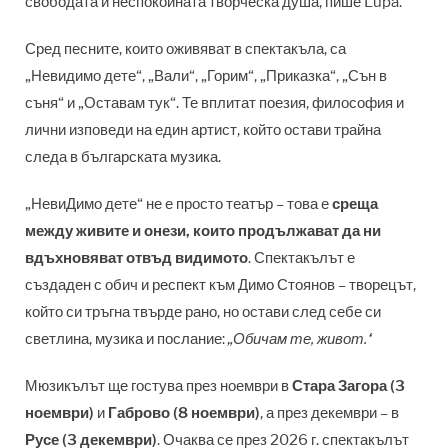
свободата и неспокойната творческа душа, пише Lupa.
Сред песните, които оживяват в спектакъла, са
„Невидимо дете“, „Вали“, „Горим“, „Приказка“, „Сън в
съня“ и „Оставам тук“. Те вплитат поезия, философия и
лични изповеди на един артист, който остави трайна
следа в българската музика.
„НевиДимо дете“ не е просто театър – това е
среща
между живите и онези, които продължават да ни
вдъхновяват отвъд видимото
. Спектакълът е
създаден с обич и респект към Димо Стоянов – творецът,
който си тръгна твърде рано, но остави след себе си
светлина, музика и послание:
„Обичам те, живот.“
Мюзикълът ще гостува през ноември в
Стара Загора (3
ноември)
и
Габрово (8 ноември)
, а през декември – в
Русе (3 декември)
. Очаква се през 2026 г. спектакълът