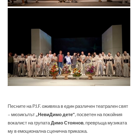
Песните на P.I.F. оживяха в един различен театрален свят
– мюзикълът
„НевиДимо дете“
, посветен на покойния
вокалист на групата
Димо Стоянов
, превръща музиката
му в емоционална сценична приказка.