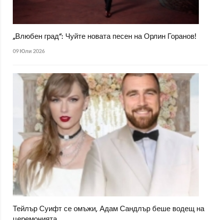
„Влюбен град“: Чуйте новата песен на Орлин Горанов!
09 Юли 2026
Тейлър Суифт се омъжи, Адам Сандлър беше водещ на
церемонията