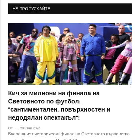
НЕ ПРОПУСКАЙТЕ
Кич за милиони на финала на
Световното по футбол:
"сантиментален, повърхностен и
недодялан спектакъл"!
От
20 Юли 2026
Вчерашният исторически финал на Световното първенство