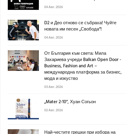
04 Авг. 2026
D2 и Део отново се събраха! Чуйте
новата им песен „Свобода“!
04 Авг. 2026
От България към света: Мила
Захариева учреди Balkan Open Door -
Business, Fashion and Art –
международна платформа за бизнес,
мода и изкуство
03 Авг. 2026
„Mater 2-10“, Хуан Согьон
02 Авг. 2026
Най-честите грешки при избора на