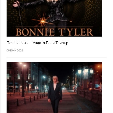
Почина рок легендата Бони Тейлър
09 Юли 2026