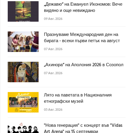
„Дежавю“ на Емануел Икономов: Вече
видяно и още невиждано
09 Авг. 2026
Празнуваме Международния ден на
бирата - всеки първи петък на август
07 Авг. 2026
„Ахинора“ на Аполония 2026 в Созопол
07 Авг. 2026
Лято на паветата в Националния
етнографски музей
05 Авг. 2026
"Нова генерация" с концерт във "Vidas
Art Arena" на 15 септември