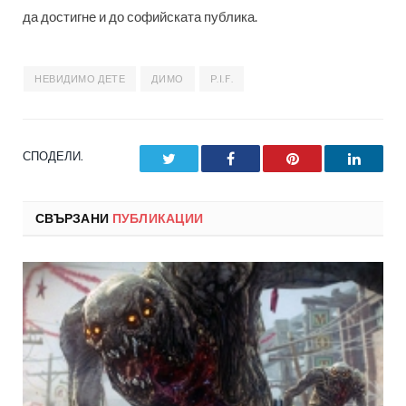
да достигне и до софийската публика.
НЕВИДИМО ДЕТЕ
ДИМО
P.I.F.
СПОДЕЛИ.
Twitter
Facebook
Pinterest
LinkedI
СВЪРЗАНИ
ПУБЛИКАЦИИ