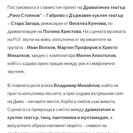
Постановката е съвместен проект на
Драматичен театър
„Рачо Стоянов“ – Габрово
и
Държавен куклен театър
– Стара Загора
, режисиран от
Веселка Кунчева
, по
драматизация на
Полина Христова
. На сцената музиката
на P.I.F. звучи на живо, изпълнена от музикантите на
групата –
Иван Велков, Мартин Профиров и Христо
Михалков
, заедно с композитора
Милен Апостолов
,
който създава оркестрации между рок и симфонично
звучене.
В главната роля влиза
Владимир Михайлов
, който не
просто изпълнява песните, а пресъздава вътрешния свят
на Димо – неговите мечти, борби и любов към живота.
Сцената се превръща в синтез между
драматичен и
куклен театър, танц, пантомима и мултимедия
, а
визуалните образи напомнят морето – символ на