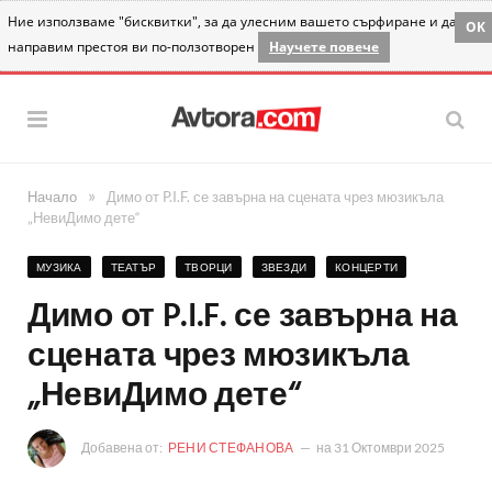
Ние използваме "бисквитки", за да улесним вашето сърфиране и да
OK
направим престоя ви по-ползотворен
Научете повече
»
Начало
Димо от P.I.F. се завърна на сцената чрез мюзикъла
„НевиДимо дете“
МУЗИКА
ТЕАТЪР
ТВОРЦИ
ЗВЕЗДИ
КОНЦЕРТИ
Димо от P.I.F. се завърна на
сцената чрез мюзикъла
„НевиДимо дете“
Добавена от:
РЕНИ СТЕФАНОВА
на
31 Октомври 2025