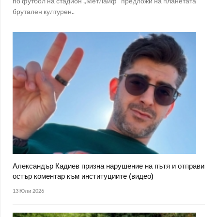
по футбол на стадион „МетЛайф“ предложи на планетата
брутален културен..
Александър Кадиев призна нарушение на пътя и отправи
остър коментар към институциите (видео)
13 Юли 2026