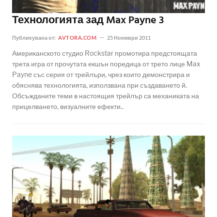
Технологията зад Max Payne 3
Публикувана от:
AVTORA.COM
25 Ноември 2011
Американското студио Rockstar промотира предстоящата
трета игра от прочутата екшън поредица от трето лице Max
Payne със серия от трейлъри, чрез които демонстрира и
обяснява технологията, използвана при създаването й.
Обсъжданите теми в настоящия трейлър са механиката на
прицелването, визуалните ефекти..