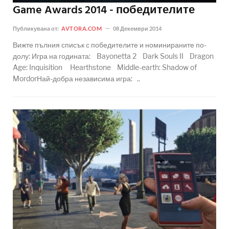
Game Awards 2014 - победителите
Публикувана от:
AVTORA.COM
08 Декември 2014
Вижте пълния списък с победителите и номинираните по-
долу: Игра на годината: Bayonetta 2 Dark Souls II Dragon
Age: Inquisition Hearthstone Middle-earth: Shadow of
MordorНай-добра независима игра: ..