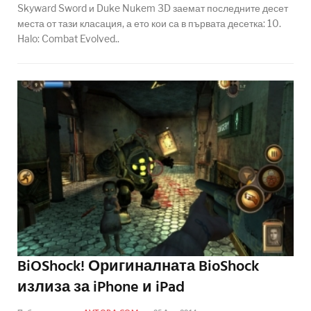
Skyward Sword и Duke Nukem 3D заемат последните десет
места от тази класация, а ето кои са в първата десетка: 10.
Halo: Combat Evolved..
BiOShock! Оригиналната BioShock
излиза за iPhone и iPad