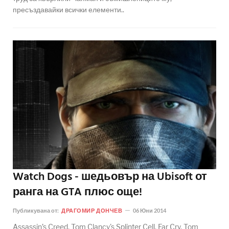
пресъздавайки всички елементи..
Watch Dogs - шедьовър на Ubisoft от
ранга на GTA плюс още!
Публикувана от:
ДРАГОМИР ДОНЧЕВ
06 Юни 2014
Assassin’s Creed, Tom Clancy's Splinter Cell, Far Cry, Tom