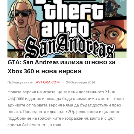
GTA: San Andreas излиза отново за
Xbox 360 в нова версия
Публикувана от:
AVTORA.COM
24 Октомври 2014
Новата версия на играта ще замени досегашното Xbox
Originals издание и няма да бъде съвместима с него – тоест
архивите от първата версия няма да бъдат достъпни през
новата. Последната идва със 720p резолюция и цялостно
подобрение на графичните изображения, както и с цял
списък Achievement, в това..