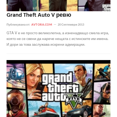
Grand Theft Auto V ревю
Публикувана от:
AVTORA.COM
20 Септември 2013
GTA V е не просто великолепна, а изненадващо смела игра,
която не се свени да нарече нещата с истинските им имена.
И дори за това заслужава искрени адмирации.