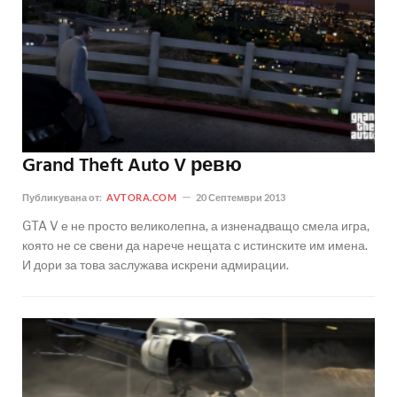
Grand Theft Auto V ревю
Публикувана от:
AVTORA.COM
20 Септември 2013
GTA V е не просто великолепна, а изненадващо смела игра,
която не се свени да нарече нещата с истинските им имена.
И дори за това заслужава искрени адмирации.