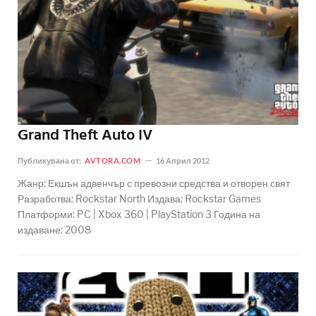
Grand Theft Auto IV
Публикувана от:
AVTORA.COM
16 Април 2012
Жанр: Екшън адвенчър с превозни средства и отворен свят
Разработва: Rockstar North Издава: Rockstar Games
Платформи: PC | Xbox 360 | PlayStation 3 Година на
издаване: 2008