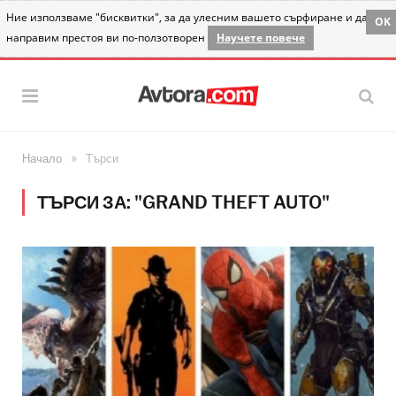
Ние използваме "бисквитки", за да улесним вашето сърфиране и да
OK
направим престоя ви по-ползотворен
Научете повече
»
Начало
Търси
ТЪРСИ ЗА: "GRAND THEFT AUTO"