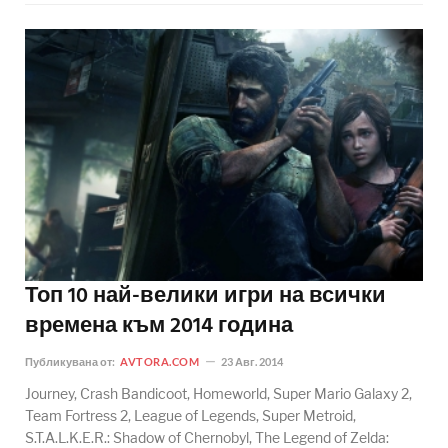
Топ 10 най-велики игри на всички
времена към 2014 година
Публикувана от:
AVTORA.COM
23 Авг. 2014
Journey, Crash Bandicoot, Homeworld, Super Mario Galaxy 2,
Team Fortress 2, League of Legends, Super Metroid,
S.T.A.L.K.E.R.: Shadow of Chernobyl, The Legend of Zelda: