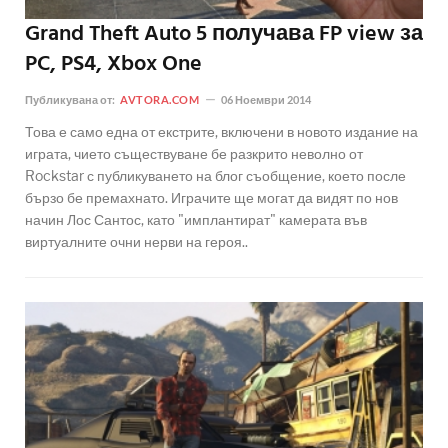
Grand Theft Auto 5 получава FP view за
PC, PS4, Xbox One
Публикувана от:
AVTORA.COM
06 Ноември 2014
Това е само една от екстрите, включени в новото издание на
играта, чието съществуване бе разкрито неволно от
Rockstar с публикуването на блог съобщение, което после
бързо бе премахнато. Играчите ще могат да видят по нов
начин Лос Сантос, като "имплантират" камерата във
виртуалните очни нерви на героя..