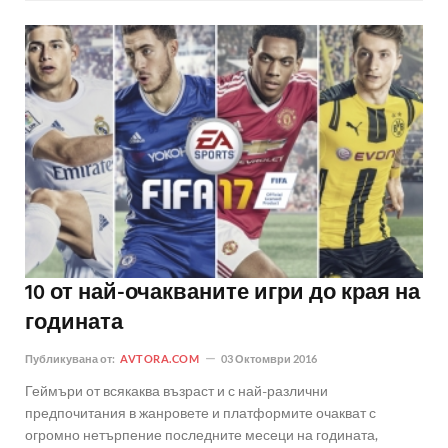
10 от най-очакваните игри до края на
годината
Публикувана от:
AVTORA.COM
03 Октомври 2016
Геймъри от всякаква възраст и с най-различни
предпочитания в жанровете и платформите очакват с
огромно нетърпение последните месеци на годината,