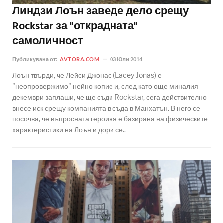
Линдзи Лоън заведе дело срещу
Rockstar за "открадната"
самоличност
Публикувана от:
AVTORA.COM
03 Юли 2014
Лоън твърди, че Лейси Джонас (Lacey Jonas) е
"неопровержимо" нейно копие и, след като още миналия
декември заплаши, че ще съди Rockstar, сега действително
внесе иск срещу компанията в съда в Манхатън. В него се
посочва, че въпросната героиня е базирана на физическите
характеристики на Лоън и дори се..