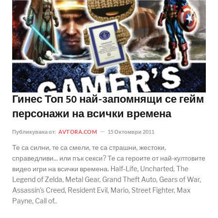
Гинес Топ 50 най-запомнящи се гейм
персонажи на всички времена
Публикувана от:
AVTORA.COM
15 Октомври 2011
Те са силни, те са смели, те са страшни, жестоки,
справедливи... или пък секси? Те са героите от най-култовите
видео игри на всички времена. Half-Life, Uncharted, The
Legend of Zelda, Metal Gear, Grand Theft Auto, Gears of War,
Assassin's Creed, Resident Evil, Mario, Street Fighter, Max
Payne, Call of..