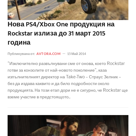
Нова PS4/Xbox One продукция на
Rockstar излиза до 31 март 2015
година
Публикувана от:
AVTORA.COM
15 Май 2014
"Изключително развълнувани сме от онова, което Rockstar
готви за конзолите от най-новото поколение", каза
изпълнителният директор на Take-Two – Страус Зелник –
без да издава каквито и да било подробности около
продукцията. На този етап дори не е сигурно, че Rockstar ще
вземе участие в предстоящото..