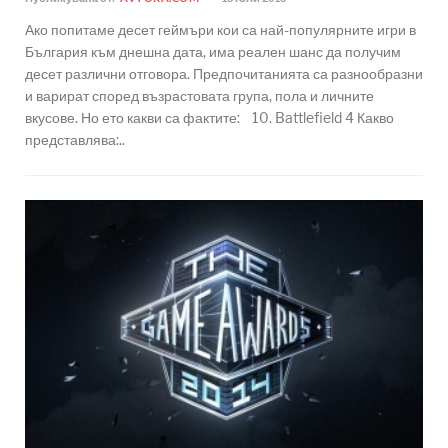
Ако попитаме десет геймъри кои са най-популярните игри в
България към днешна дата, има реален шанс да получим
десет различни отговора. Предпочитанията са разнообразни
и варират според възрастовата група, пола и личните
вкусове. Но ето какви са фактите: 10. Battlefield 4 Какво
представлява:..