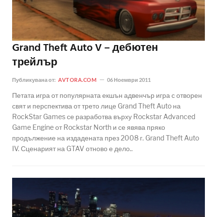
Grand Theft Auto V – дебютен
трейлър
Публикувана от:
AVTORA.COM
06 Ноември 2011
Петата игра от популярната екшън адвенчър игра с отворен
свят и перспектива от трето лице Grand Theft Auto на
RockStar Games се разработва върху Rockstar Advanced
Game Engine от Rockstar North и се явява пряко
продължение на издадената през 2008 г. Grand Theft Auto
IV. Сценарият на GTAV отново е дело..