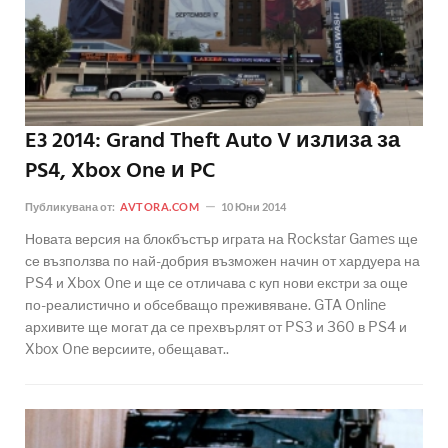
E3 2014: Grand Theft Auto V излиза за
PS4, Xbox One и PC
Публикувана от:
AVTORA.COM
10 Юни 2014
Новата версия на блокбъстър играта на Rockstar Games ще
се възползва по най-добрия възможен начин от хардуера на
PS4 и Xbox One и ще се отличава с куп нови екстри за още
по-реалистично и обсебващо преживяване. GTA Online
архивите ще могат да се прехвърлят от PS3 и 360 в PS4 и
Xbox One версиите, обещават..