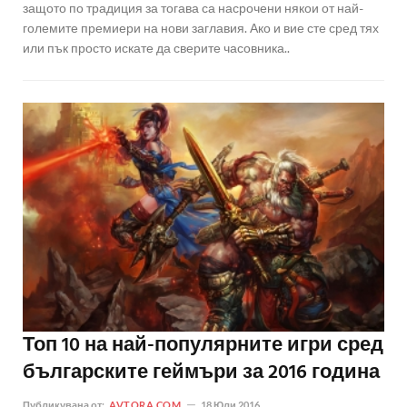
защото по традиция за тогава са насрочени някои от най-
големите премиери на нови заглавия. Ако и вие сте сред тях
или пък просто искате да сверите часовника..
Топ 10 на най-популярните игри сред
българските геймъри за 2016 година
Публикувана от:
AVTORA.COM
18 Юли 2016