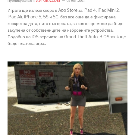
Публикувана от:
AVTORA.COM
05 Авг. 2014
Играта ще излезе скоро в App Store за iPad 4, iPad Mini 2,
iPad Air, iPhone 5, 5S и 5C, без все още да е фиксирана
конкретна дата, нито пък цената, за която ще може да бъде
закупена от собствениците на изброените устройства.
Подобно на iOS версиите на Grand Theft Auto, BiOShock ще
бъде платена игра..