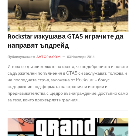
Rockstar изкушава GTA5 играчите да
направят ъпдрейд
Публикувана от:
AVTORA.COM
03 Ноември 2014
И това се дължи колкото на факта, че подобренията и новите
съдържателни попълнения в GTA5 си заслужават, толкова и
на последната стръв, заложена от Rockstar – бонус
съдържание под формата на странични истории и
предизвикателства с щедро възнаграждение, достъпно само
за тези, които прехвърлят игралния..