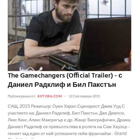
The Gamechangers (Official Trailer) - с
Даниел Радклиф и Бил Пакстън
Публикувана от:
AVTORA.COM
12 Септември 2015
САЩ, 2015 Режисьор: Оуен Харис Сценарист: Джим Ууд С
участието на: Даниел Радклиф, Бил Пакстън, Джо Демпси,
Лекс Кинг, Алекс Макгрегър и др. Жанр: Биографичен, Драма
Даниел Радклиф се превъплътява в ролята на Сам Хаузър -
геният зад един от най-успешните гейм франчайзи - Grand