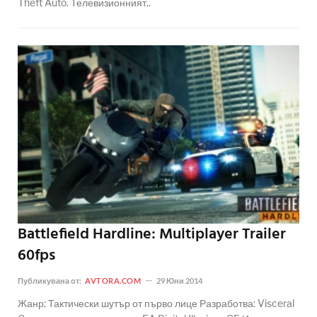
Theft Auto. Телевизионният..
Battlefield Hardline: Multiplayer Trailer
60fps
Публикувана от:
AVTORA.COM
29 Юни 2014
Жанр: Тактически шутър от първо лице Разработва: Visceral