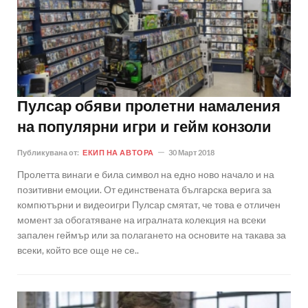
Пулсар обяви пролетни намаления
на популярни игри и гейм конзоли
Публикувана от:
ЕКИП НА АВТОРА
30 Март 2018
Пролетта винаги е била символ на едно ново начало и на
позитивни емоции. От единствената българска верига за
компютърни и видеоигри Пулсар смятат, че това е отличен
момент за обогатяване на игралната колекция на всеки
запален геймър или за полагането на основите на такава за
всеки, който все още не се..