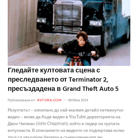
Гледайте култовата сцена с
преследването от Terminator 2,
пресъздадена в Grand Theft Auto 5
Публикувана от:
AVTORA.COM
08 Юни 2014
Резултатът – изпипано до най-малкия детайл петминутно
видео – може да бъде видян в YouTube директорията на
Джон Чапман (John Chapman), който е лидер на групата
ентусиасти. В описанието на видеото се подчертава колко
труд са хвърлили Чапман и съмишлениците му,