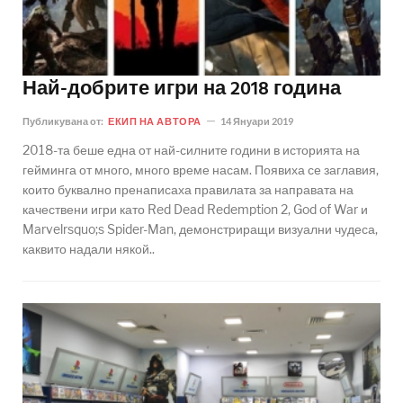
Най-добрите игри на 2018 година
Публикувана от:
ЕКИП НА АВТОРА
14 Януари 2019
2018-та беше една от най-силните години в историята на
гейминга от много, много време насам. Появиха се заглавия,
които буквално пренаписаха правилата за направата на
качествени игри като Red Dead Redemption 2, God of War и
Marvelrsquo;s Spider-Man, демонстриращи визуални чудеса,
каквито надали някой..