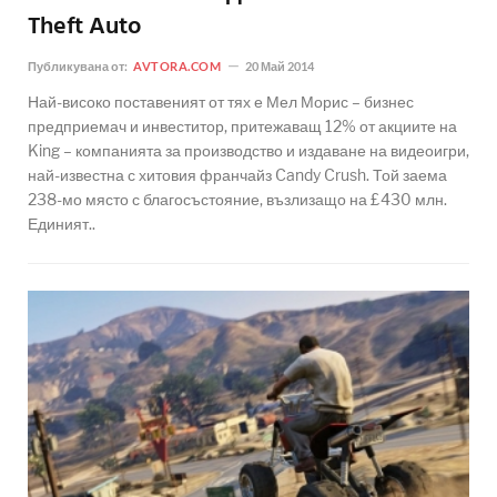
Theft Auto
Публикувана от:
AVTORA.COM
20 Май 2014
Най-високо поставеният от тях е Мел Морис – бизнес
предприемач и инвеститор, притежаващ 12% от акциите на
King – компанията за производство и издаване на видеоигри,
най-известна с хитовия франчайз Candy Crush. Той заема
238-мо място с благосъстояние, възлизащо на £430 млн.
Единият..