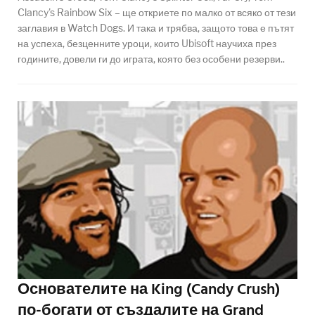
Clancy's Rainbow Six – ще откриете по малко от всяко от тези
заглавия в Watch Dogs. И така и трябва, защото това е пътят
на успеха, безценните уроци, които Ubisoft научиха през
годините, довели ги до играта, която без особени резерви..
Основателите на King (Candy Crush)
по-богати от създалите на Grand