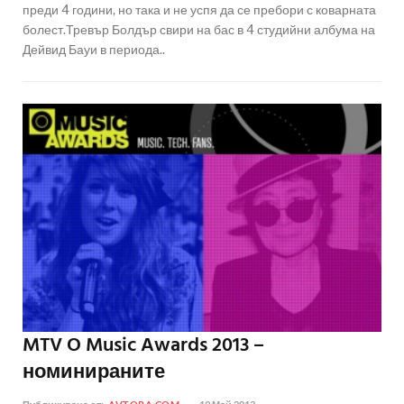
преди 4 години, но така и не успя да се пребори с коварната
болест.Тревър Болдър свири на бас в 4 студийни албума на
Дейвид Бауи в периода..
MTV O Music Awards 2013 –
номинираните