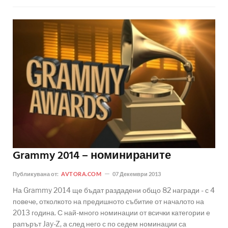
Grammy 2014 – номинираните
Публикувана от:
AVTORA.COM
07 Декември 2013
На Grammy 2014 ще бъдат раздадени общо 82 награди - с 4
повече, отколкото на предишното събитие от началото на
2013 година. С най-много номинации от всички категории е
рапърът Jay-Z, а след него с по седем номинации са