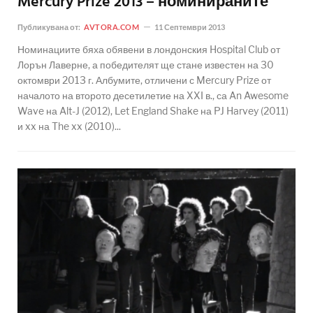
Mercury Prize 2013 – номинираните
Публикувана от:
AVTORA.COM
11 Септември 2013
Номинациите бяха обявени в лондонския Hospital Club от
Лорън Лаверне, а победителят ще стане известен на 30
октомври 2013 г. Албумите, отличени с Mercury Prize от
началото на второто десетилетие на XXI в., са An Awesome
Wave на Alt-J (2012), Let England Shake на PJ Harvey (2011)
и xx на The xx (2010)...