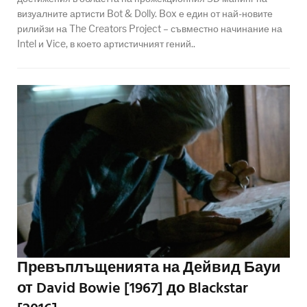
визуалните артисти Bot & Dolly. Box е един от най-новите
рилийзи на The Creators Project – съвместно начинание на
Intel и Vice, в което артистичният гений..
Превъплъщенията на Дейвид Бауи
от David Bowie [1967] до Blackstar