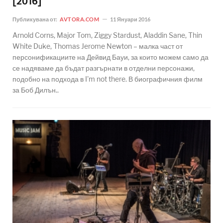
[2016]
Публикувана от:
AVTORA.COM
11 Януари 2016
Arnold Corns, Major Tom, Ziggy Stardust, Aladdin Sane, Thin
White Duke, Thomas Jerome Newton – малка част от
персонификациите на Дейвид Бауи, за които можем само да
се надяваме да бъдат разгърнати в отделни персонажи,
подобно на подхода в I'm not there. В биографичния филм
за Боб Дилън..