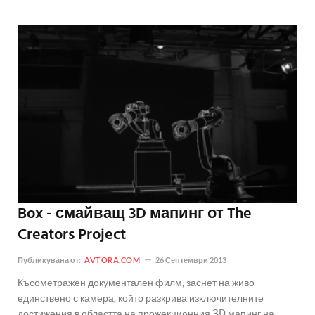
Box - смайващ 3D мапинг от The
Creators Project
Публикувана от:
AVTORA.COM
26 Септември 2013
Късометражен документален филм, заснет на живо
единствено с камера, който разкрива изключителните
достижения в областта на прожекционния 3D мапинг на