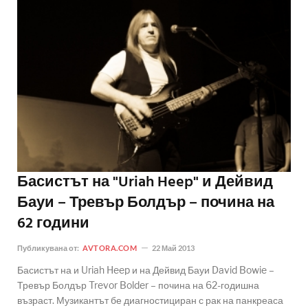
Басистът на "Uriah Heep" и Дейвид
Бауи – Тревър Болдър – почина на
62 години
Публикувана от:
AVTORA.COM
22 Май 2013
Басистът на и Uriah Heep и на Дейвид Бауи David Bowie –
Тревър Болдър Trevor Bolder – почина на 62-годишна
възраст. Музикантът бе диагностициран с рак на панкреаса