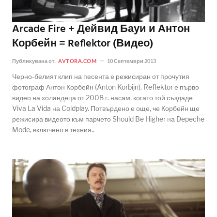
Arcade Fire + Дейвид Бауи и Антон
Корбейн = Reflektor (Видео)
Публикувана от:
AVTORA.COM
10 Септември 2013
Черно-белият клип на песента е режисиран от прочутия
фотограф Антон Корбейн (Anton Korbijn). Reflektor е първо
видео на холандеца от 2008 г. насам, когато той създаде
Viva La Vida на Coldplay. Потвърдено е още, че Корбейн ще
режисира видеото към парчето Should Be Higher на Depeche
Mode, включено в техния..