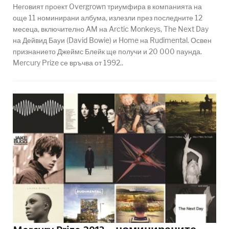
Неговият проект Overgrown триумфира в компанията на
още 11 номинирани албума, излезли през последните 12
месеца, включително AM на Arctic Monkeys, The Next Day
на Дейвид Бауи (David Bowie) и Home на Rudimental. Освен
признанието Джеймс Блейк ще получи и 20 000 паунда.
Mercury Prize се връчва от 1992..