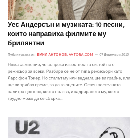
Уес Андерсън и музиката: 10 песни,
които направиха филмите му
брилянтни
Публикувана от:
ЕМИЛ АНТОНОВ, AVTORA.COM
07 Декември 2015
Няма съмнение, че въпреки известността си, той не е
режисьор за всеки. Разбира се не от типа режисьори като
Ларс фон Триер. Но стилът му или веднага ще ви грабне, или
ще ви трябва време, за да го оцените. Освен пастелната
палитра цветове, която ползва, и кадрирането му, което
трудно може да се сбърка,..