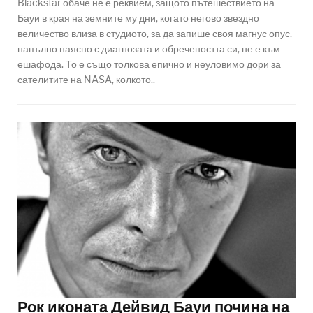
Blackstar обаче не е реквием, защото пътешествието на
Бауи в края на земните му дни, когато негово звездно
величество влиза в студиото, за да запише своя магнус опус,
напълно наясно с диагнозата и обречеността си, не е към
ешафода. То е също толкова епично и неуловимо дори за
сателитите на NASA, колкото..
Рок иконата Дейвид Бауи почина на