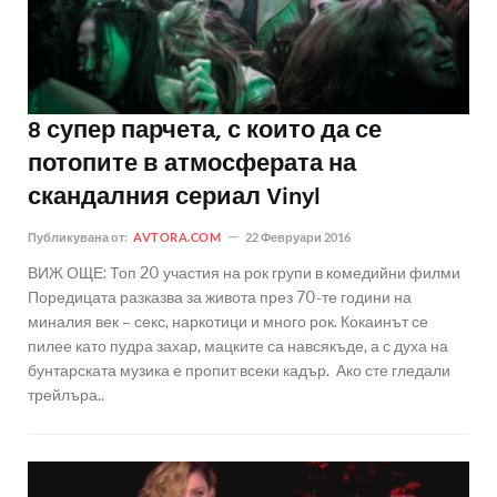
8 супер парчета, с които да се
потопите в атмосферата на
скандалния сериал Vinyl
Публикувана от:
AVTORA.COM
22 Февруари 2016
ВИЖ ОЩЕ: Топ 20 участия на рок групи в комедийни филми
Поредицата разказва за живота през 70-те години на
миналия век – секс, наркотици и много рок. Кокаинът се
пилее като пудра захар, мацките са навсякъде, а с духа на
бунтарската музика е пропит всеки кадър. Ако сте гледали
трейлъра..