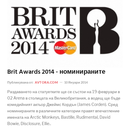
Brit Awards 2014 - номинираните
Публикувана от:
AVTORA.COM
10 Януари 2014
Раздаването на статуетките ще се състои на 19 февруари в
02 Arena в столицата на Великобритания, а водещ ще бъде
комедийният актьор Джеймс Кордън (James Corden). Сред
номинираните в различните категории правят впечатление
имената на Arctic Monkeys, Bastille, Rudimental, David
Bowie, Disclosure, Ellie..