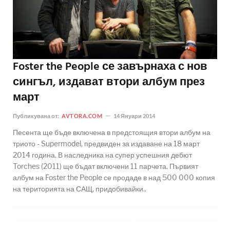
Foster the People се завърнаха с нов
сингъл, издават втори албум през
март
Публикувана от:
AVTORA.COM
14 Януари 2014
Песента ще бъде включена в предстоящия втори албум на
триото - Supermodel, предвиден за издаване на 18 март
2014 година. В наследника на супер успешния дебют
Torches (2011) ще бъдат включени 11 парчета. Първият
албум на Foster the People се продаде в над 500 000 копия
на територията на САЩ, придобивайки..