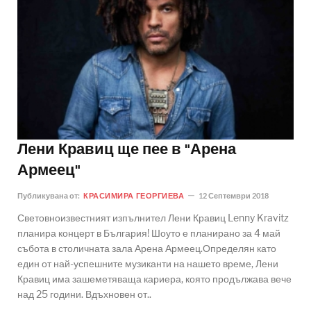
Лени Кравиц ще пее в "Арена
Армеец"
Публикувана от:
КРАСИМИРА ГЕОРГИЕВА
12 Септември 2018
Световноизвестният изпълнител Лени Кравиц Lenny Kravitz
планира концерт в България! Шоуто е планирано за 4 май
събота в столичната зала Арена Армеец.Определян като
един от най-успешните музиканти на нашето време, Лени
Кравиц има зашеметяваща кариера, която продължава вече
над 25 години. Вдъхновен от..