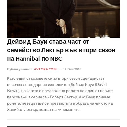
Дейвид Бауи става част от
семейство Лектър във втори сезон
на Hannibal по NBC
Публикувана от:
AVTORA.COM
01 Юли 2013
Като един от козовете си за втори сезон сценаристът
посочва легендарния изпълнител Дейвид Бауи (David
Bowie), на когото е предложена ролята на един от новите
персонажи в сериала - Робърт Лектър. Ако Бауи приеме
ролята, певецът ще се превъплъти в образа на чичото на
Ханибал Лектър, познат на киноманите..