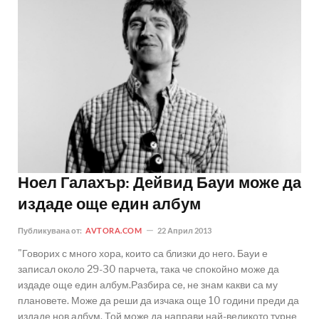
Ноел Галахър: Дейвид Бауи може да
издаде още един албум
Публикувана от:
AVTORA.COM
22 Април 2013
"Говорих с много хора, които са близки до него. Бауи е
записал около 29-30 парчета, така че спокойно може да
издаде още един албум.Разбира се, не знам какви са му
плановете. Може да реши да изчака още 10 години преди да
издаде нов албум. Той може да направи най-великото турне