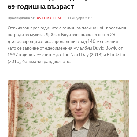
69-годишна възраст
Публикувана от:
AVTORA.COM
11 Януари 2016
Отличаван през годините с всички възможни най-престижни
награди за музика, Дейвид Бауи завещава на света 28
дългосвирещи записа, продадени в над 140 млн. копия –
като се започне от едноименния му албум David Bowie от
1967 година и се стигне до The Next Day (2013) и Blackstar
(2016), белязали грандиозното..