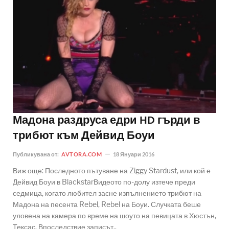
Мадона раздруса едри HD гърди в
трибют към Дейвид Боуи
Публикувана от:
AVTORA.COM
18 Януари 2016
Виж още: Последното пътуване на Ziggy Stardust, или кой е
Дейвид Боуи в BlackstarВидеото по-долу изтече преди
седмица, когато любител засне изпълнението трибют на
Мадона на песента Rebel, Rebel на Боуи. Случката беше
уловена на камера по време на шоуто на певицата в Хюстън,
Тексас. Впоследствие записът..