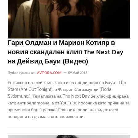
Гари Олдман и Марион Котияр в
новия скандален клип The Next Day
на Дейвид Бауи (Видео)
Публикувана от:
AVTORA.COM
09 Май 2013
Режисьор на този клип, както и на предишния на Бауи - The
Stars (Are Out Tonight), е Флория Сигизмунди (Floria
Sigismundi). Тематиката на The Next Day бе класифицирана
като антирелигиозна, а от YouTube посочиха като причина за
временния бан "грешка".Главните роли във видеото са
поверени на двама световноизвестни..