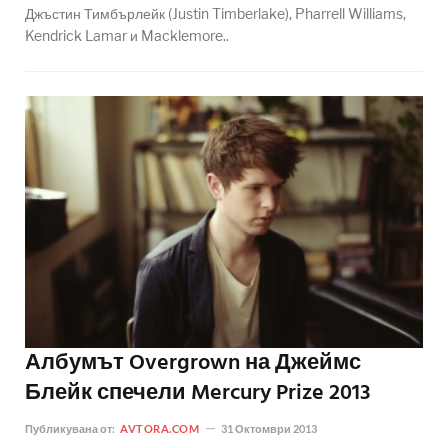
Джъстин Тимбърлейк (Justin Timberlake), Pharrell Williams,
Kendrick Lamar и Macklemore..
Албумът Overgrown на Джеймс
Блейк спечели Mercury Prize 2013
Публикувана от:
AVTORA.COM
31 Октомври 2013