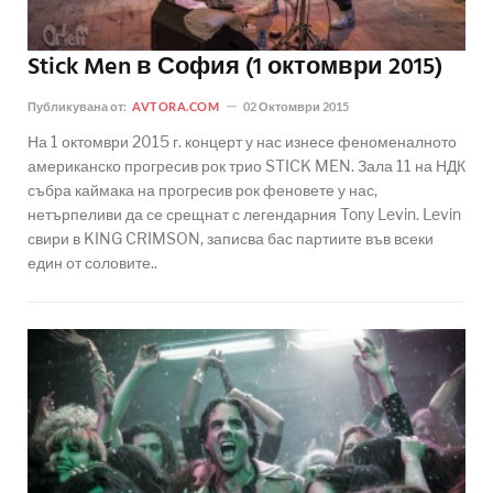
Stick Men в София (1 октомври 2015)
Публикувана от:
AVTORA.COM
02 Октомври 2015
На 1 октомври 2015 г. концерт у нас изнесе феноменалното
американско прогресив рок трио STICK MEN. Зала 11 на НДК
събра каймака на прогресив рок феновете у нас,
нетърпеливи да се срещнат с легендарния Tony Levin. Levin
свири в KING CRIMSON, записва бас партиите във всеки
един от соловите..