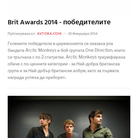
Brit Awards 2014 - победителите
Публикувана от:
AVTORA.COM
20 Февруари 2014
Големите победители в церемонията се оказаха рок
бандата Arctic Monkeys и бой групата One Direction, които
си тръгнаха с по 2 статуетки. Arctic Monkeys триумфираха
обаче с по-ценните категории - за Най-добра британска
група и за Най-добър британски албум, като за първата
награда успяха да преборят..