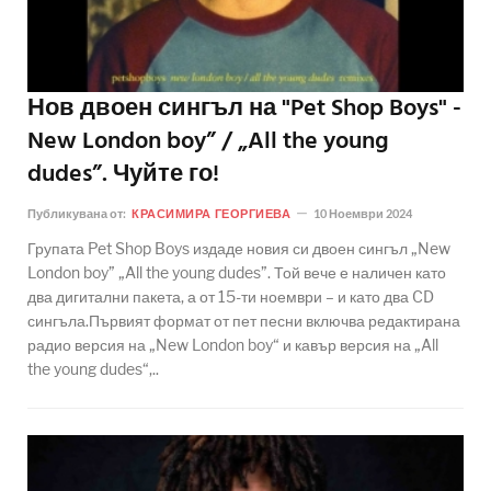
Нов двоен сингъл на "Pet Shop Boys" -
New London boy” / „All the young
dudes”. Чуйте го!
Публикувана от:
КРАСИМИРА ГЕОРГИЕВА
10 Ноември 2024
Групата Pet Shop Boys издаде новия си двоен сингъл „New
London boy” „All the young dudes”. Той вече е наличен като
два дигитални пакета, а от 15-ти ноември – и като два CD
сингъла.Първият формат от пет песни включва редактирана
радио версия на „New London boy“ и кавър версия на „All
the young dudes“,..