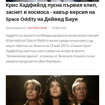
Крис Хадфийлд пусна първия клип,
заснет в космоса - кавър версия на
Space Oddity на Дейвид Бауи
Публикувана от:
AVTORA.COM
13 Май 2013
Кадрите са заснети на Международната космическа станция
(International Space Station) малко преди космонавтът да
кацне обратно на Земята на 12 май 2013 г.Самият Крис
Хадфийлд наистина пее и свири на китара в своята
"Космическа одисея", а помощ от Зелената планета са му
оказали продуцентът Джо Коркоран..