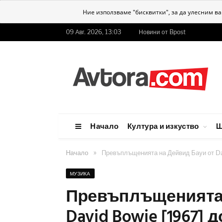
Ние използваме "бисквитки", за да улесним в
09 Авг. 2026, 13:03
Новини от Bpost
Начало
Култура и изкуство
Ш
»
Начало
Превъплъщенията на Дейвид Бауи от Dav
МУЗИКА
Превъплъщенията 
David Bowie [1967] до