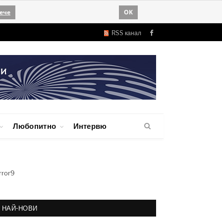
ече
OK
RSS канал
Facebook
Любопитно
Интервю
rror9
НАЙ-НОВИ