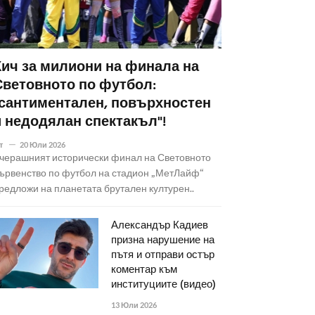
Кич за милиони на финала на
Световното по футбол:
"сантиментален, повърхностен
и недодялан спектакъл"!
т
20 Юли 2026
черашният исторически финал на Световното
ървенство по футбол на стадион „МетЛайф“
редложи на планетата брутален културен..
Александър Кадиев
призна нарушение на
пътя и отправи остър
коментар към
институциите (видео)
13 Юли 2026