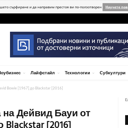
ашето сърфиране и да направим престоя ви по-ползотворен
Научете пов
оубизнес
Лайфстайл
Технологии
Субкултури
id Bowie [1967] до Blackstar [2016]
E
на Дейвид Бауи от
 Blackstar [2016]