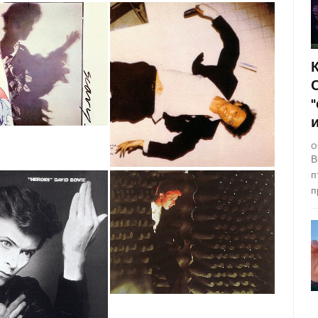
О
В
п
п