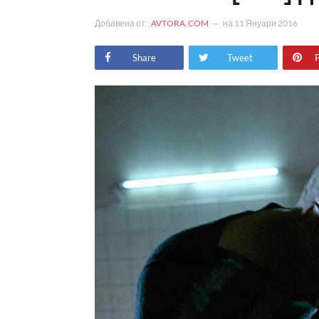
Добавена от:
AVTORA.COM
на
11 Януари 2016
Share
Tweet
P