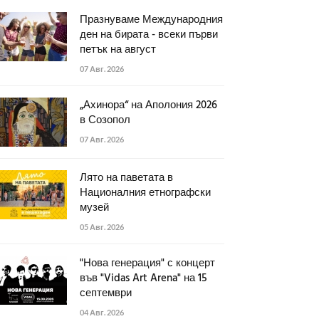
Празнуваме Международния
ден на бирата - всеки първи
петък на август
07 Авг. 2026
„Ахинора“ на Аполония 2026
в Созопол
07 Авг. 2026
Лято на паветата в
Националния етнографски
музей
05 Авг. 2026
"Нова генерация" с концерт
във "Vidas Art Arena" на 15
септември
04 Авг. 2026