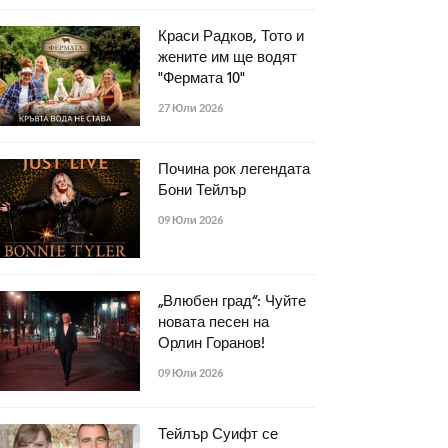
Краси Радков, Тото и
жените им ще водят
"Фермата 10"
27 Юли 2026
Почина рок легендата
Бони Тейлър
09 Юли 2026
„Влюбен град“: Чуйте
новата песен на
Орлин Горанов!
09 Юли 2026
Тейлър Суифт се