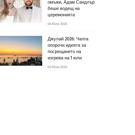
омъжи, Адам Сандлър
беше водещ на
церемонията
06 Юли 2026
Джулай 2026: Чалга
опорочи идеята за
посрещането на
изгрева на 1 юли
02 Юли 2026