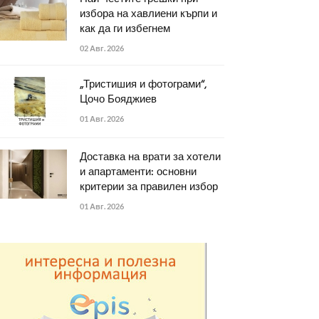
избора на хавлиени кърпи и
как да ги избегнем
02 Авг. 2026
„Тристишия и фотограми“,
Цочо Бояджиев
01 Авг. 2026
Доставка на врати за хотели
и апартаменти: основни
критерии за правилен избор
01 Авг. 2026