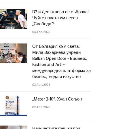
D2 и Део отново се събраха!
Чуйте новата им песен
„Свобода“!
04 Авг. 2026
От България към света:
Мила Захариева учреди
Balkan Open Door - Business,
Fashion and Art –
международна платформа за
бизнес, мода и изкуство
03 Авг. 2026
„Mater 2-10“, Хуан Согьон
02 Авг. 2026
Най-честите грешки при