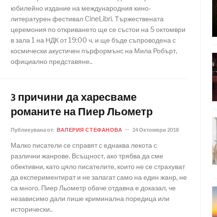
юбилейно издание на международния кино-
литературен фестивал CineLibri. Тържествената
церемония по откриването ще се състои на 5 октомври
в зала 1 на НДК от 19:00 ч. и ще бъде съпроводена с
космически акустичен пърформънс на Мила Робърт,
официално представяне..
3 причини да харесваме
романите на Пиер Льометр
Публикувана от:
ВАЛЕРИЯ СТЕФАНОВА
24 Октомври 2018
Малко писатели се справят с еднаква лекота с
различни жанрове. Всъщност, ако трябва да сме
обективни, като цяло писателите, които не се страхуват
да експериментират и не залагат само на един жанр, не
са много. Пиер Льометр обаче отдавна е доказал, че
независимо дали пише криминална поредица или
исторически..