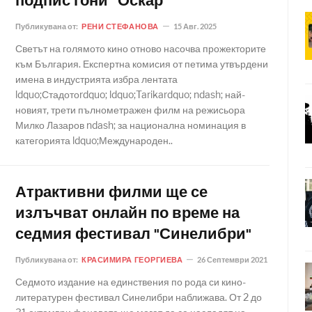
подпис гони “Оскар”
Публикувана от:
РЕНИ СТЕФАНОВА
15 Авг. 2025
Светът на голямото кино отново насочва прожекторите
към България. Експертна комисия от петима утвърдени
имена в индустрията избра лентата
ldquo;Стадотоrdquo; ldquo;Tarikardquo; ndash; най-
новият, трети пълнометражен филм на режисьора
Милко Лазаров ndash; за национална номинация в
категорията ldquo;Международен..
Атрактивни филми ще се
излъчват онлайн по време на
седмия фестивал "Синелибри"
Публикувана от:
КРАСИМИРА ГЕОРГИЕВА
26 Септември 2021
Седмото издание на единствения по рода си кино-
литературен фестивал Синелибри наближава. От 2 до