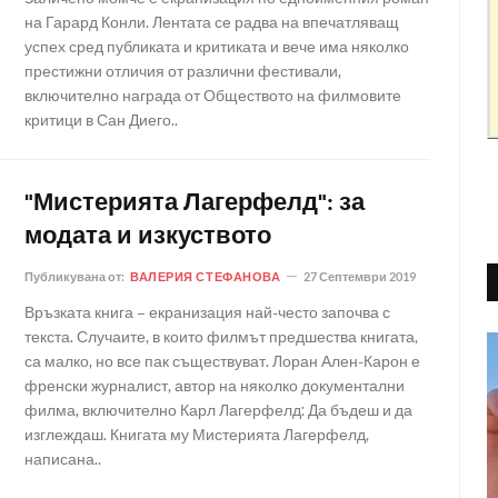
на Гарард Конли. Лентата се радва на впечатляващ
успех сред публиката и критиката и вече има няколко
престижни отличия от различни фестивали,
включително награда от Обществото на филмовите
критици в Сан Диего..
"Мистерията Лагерфелд": за
модата и изкуството
Публикувана от:
ВАЛЕРИЯ СТЕФАНОВА
27 Септември 2019
Връзката книга – екранизация най-често започва с
текста. Случаите, в които филмът предшества книгата,
са малко, но все пак съществуват. Лоран Ален-Карон е
френски журналист, автор на няколко документални
филма, включително Карл Лагерфелд: Да бъдеш и да
изглеждаш. Книгата му Мистерията Лагерфелд,
написана..