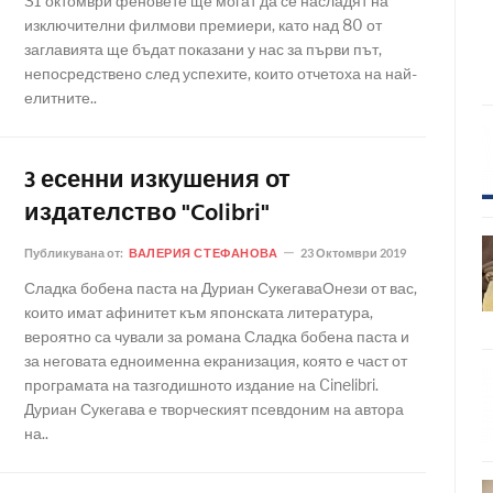
31 октомври феновете ще могат да се насладят на
изключителни филмови премиери, като над 80 от
заглавията ще бъдат показани у нас за първи път,
непосредствено след успехите, които отчетоха на най-
елитните..
3 есенни изкушения от
издателство "Colibri"
Публикувана от:
ВАЛЕРИЯ СТЕФАНОВА
23 Октомври 2019
Сладка бобена паста на Дуриан СукегаваОнези от вас,
които имат афинитет към японската литература,
вероятно са чували за романа Сладка бобена паста и
за неговата едноименна екранизация, която е част от
програмата на тазгодишното издание на Cinelibri.
Дуриан Сукегава е творческият псевдоним на автора
на..