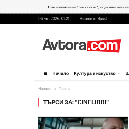
Ние използваме "бисквитки", за да улесним в
06 Авг. 2026, 01:21
Новини от Bpost
Начало
Култура и изкуство
Ш
»
Начало
Търси
ТЪРСИ ЗА: "CINELIBRI"