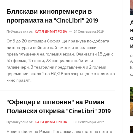
Бляскави кинопремиери в
програмата на "CineLibri" 2019
Публикувана от:
КАТЯ ДИМИТРОВА
24 Септември 2019
От 5 до 20 октомври София ще празнува по-добрата
литература и нейните най-смели и печеливши
превъплъщения на големия екран. Очакват ви 15 дни с
О
55 филма, 15 гости, 23 специални събития и
А
галавечери, 3 театрални представления и 2 големи
К
церемонии в зала 1 на НДК! Ярко завръщане в голямото
с
кино правят..
"Офицер и шпионин" на Роман
Полански открива "CineLibri" 2019
Публикувана от:
КАТЯ ДИМИТРОВА
03 Септември 2019
Новият филм на Роман Полански дава старт на петото