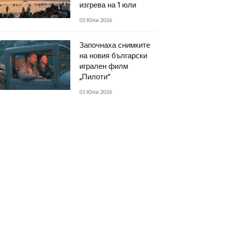
изгрева на 1 юли
02 Юли 2026
Започнаха снимките
на новия български
игрален филм
„Пилоти“
01 Юли 2026