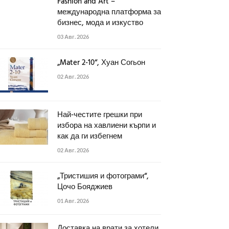
Fashion and Art –
международна платформа за
бизнес, мода и изкуство
03 Авг. 2026
„Mater 2-10“, Хуан Согьон
02 Авг. 2026
Най-честите грешки при
избора на хавлиени кърпи и
как да ги избегнем
02 Авг. 2026
„Тристишия и фотограми“,
Цочо Бояджиев
01 Авг. 2026
Доставка на врати за хотели