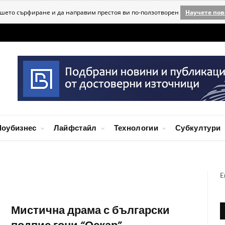
ашето сърфиране и да направим престоя ви по-ползотворен
Научете пов
оубизнес
Лайфстайл
Технологии
Субкултури
E
Мистична драма с български