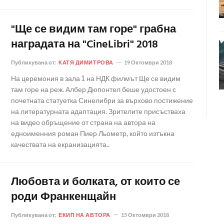
"Ще се видим там горе" грабна
наградата на "CineLibri" 2018
Публикувана от:
КАТЯ ДИМИТРОВА
19 Октомври 2018
На церемония в зала 1 на НДК филмът Ще се видим
там горе на реж. Албер Дюпонтел беше удостоен с
почетната статуетка Синелибри за върхово постижение
на литературната адаптация. Зрителите присъстваха
на видео обръщение от страна на автора на
едноименния роман Пиер Льометр, който изтъкна
качествата на екранизацията..
Любовта и болката, от които се
роди Франкенщайн
Публикувана от:
ЕКИП НА АВТОРА
15 Октомври 2018