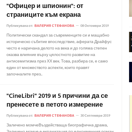
"Офицер и шпионин": от
страниците към екрана
Публикувана от:
ВАЛЕРИЯ СТЕФАНОВА
08 Октомври 2019
Политически скандал за съвременците си и мащабно
историческо събитие впоследствие, аферата Драйфус
често е наричана делото на века и до голяма степен
оказва влияние върху цялостното развитие на
антисемитизма през ХХ век. Това, разбира се, е само
един от множеството аспекти, които правят
започналите през..
"CineLibri" 2019 и 5 причини да се
пренесете в петото измерение
Публикувана от:
ВАЛЕРИЯ СТЕФАНОВА
30 Септември 2019
Заличено момчеВъздействаща биографична драма,
Заличено момче е екранизация по едноименния роман