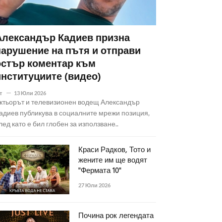
Александър Кадиев призна
нарушение на пътя и отправи
остър коментар към
институциите (видео)
т
13 Юли 2026
ктьорът и телевизионен водещ Александър
адиев публикува в социалните мрежи позиция,
лед като е бил глобен за използване..
Краси Радков, Тото и
жените им ще водят
"Фермата 10"
27 Юли 2026
Почина рок легендата