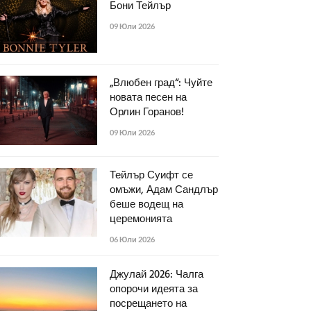
Бони Тейлър
09 Юли 2026
„Влюбен град“: Чуйте
новата песен на
Орлин Горанов!
09 Юли 2026
Тейлър Суифт се
омъжи, Адам Сандлър
беше водещ на
церемонията
06 Юли 2026
Джулай 2026: Чалга
опорочи идеята за
посрещането на