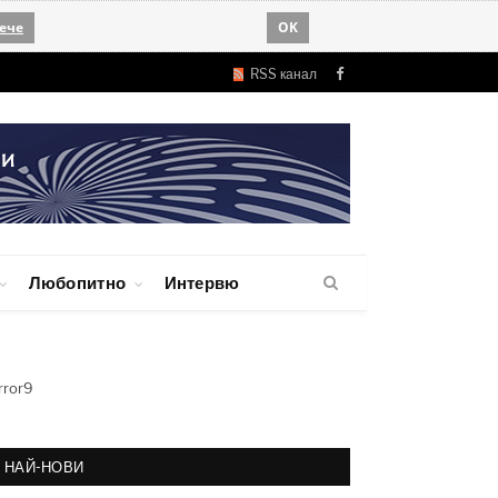
ече
OK
RSS канал
Facebook
Любопитно
Интервю
rror9
НАЙ-НОВИ