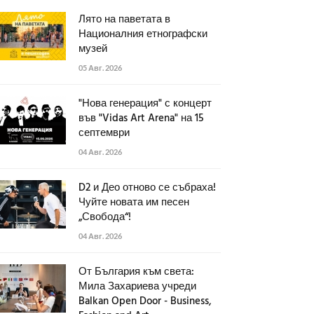
Лято на паветата в
Националния етнографски
музей
05 Авг. 2026
"Нова генерация" с концерт
във "Vidas Art Arena" на 15
септември
04 Авг. 2026
D2 и Део отново се събраха!
Чуйте новата им песен
„Свобода“!
04 Авг. 2026
От България към света:
Мила Захариева учреди
Balkan Open Door - Business,