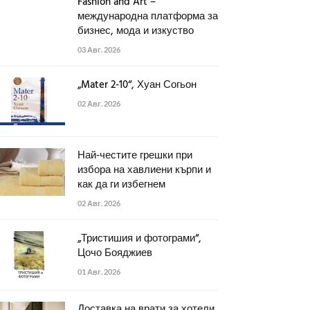
Fashion and Art –
международна платформа за
бизнес, мода и изкуство
03 Авг. 2026
„Mater 2-10“, Хуан Согьон
02 Авг. 2026
Най-честите грешки при
избора на хавлиени кърпи и
как да ги избегнем
02 Авг. 2026
„Тристишия и фотограми“,
Цочо Бояджиев
01 Авг. 2026
Доставка на врати за хотели