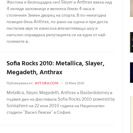
Жестока и безпощадна сеч! Slayer и Anthrax взеха над
4 хиляди заложници и вилняха близо 4 часа в
столичния Зимен дворец на спорта. В по-неизгодна
позиция бяха Anthrax, по-рано на сцена и при доста
пестелив звук те изнесоха впечатляващо шоу и
напълно оправдаха репутацията си на едни от най-
големите в..
Sofia Rocks 2010: Metallica, Slayer,
Megadeth, Anthrax
Публикувана от:
AVTORA.COM
22 Юни 2010
Metallica, Slayer, Megadeth, Anthrax и Bastardolomey в
първия ден на фестивала Sofia Rocks 2010 powered by
Sonisphere на 22 юни 2010 година на Национален
стадион "Васил Левски" в София.