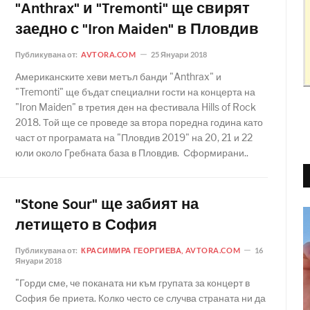
"Anthrax" и "Tremonti" ще свирят
заедно с "Iron Maiden" в Пловдив
Публикувана от:
AVTORA.COM
25 Януари 2018
Американските хеви метъл банди "Anthrax" и
"Tremonti" ще бъдат специални гости на концерта на
"Iron Maiden" в третия ден на фестивала Hills of Rock
2018. Той ще се проведе за втора поредна година като
част от програмата на "Пловдив 2019" на 20, 21 и 22
юли около Гребната база в Пловдив. Сформирани..
"Stone Sour" ще забият на
летището в София
Публикувана от:
КРАСИМИРА ГЕОРГИЕВА, AVTORA.COM
16
Януари 2018
"Горди сме, че поканата ни към групата за концерт в
София бе приета. Колко често се случва страната ни да