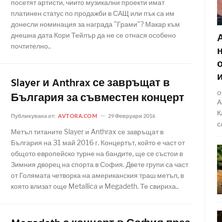
посетят артисти, чиито музикални проекти имат
платинен статус по продажби в САЩ или пък са им
донесли номинация за награда "Грами"? Макар към
днешна дата Кори Тейлър да не се отнася особено
почтително..
Slayer и Anthrax се завръщат в
България за съвместен концерт
О
А
К
Публикувана от:
AVTORA.COM
29 Февруари 2016
с
Метъл титаните Slayer и Anthrax се завръщат в
България на 31 май 2016 г. Концертът, който е част от
общото европейско турне на бандите, ще се състои в
Зимния дворец на спорта в София. Двете групи са част
от Голямата четворка на американския траш метъл, в
която влизат още Metallica и Megadeth. Те свириха..