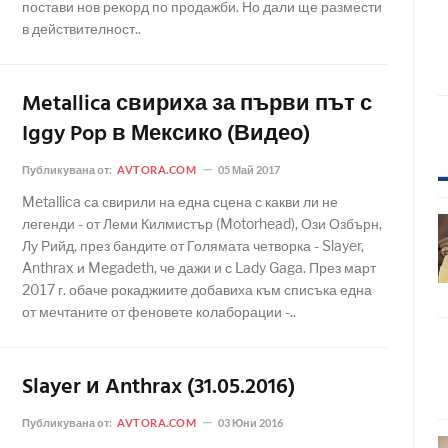
постави нов рекорд по продажби. Но дали ще размести
в действителност..
Metallica свириха за първи път с
Iggy Pop в Мексико (Видео)
Публикувана от:
AVTORA.COM
05 Май 2017
Metallica са свирили на една сцена с какви ли не
легенди - от Леми Килмистър (Motorhead), Ози Озбърн,
Лу Рийд, през бандите от Голямата четворка - Slayer,
Anthrax и Megadeth, че дажи и с Lady Gaga. През март
2017 г. обаче рокаджиите добавиха към списъка една
от мечтаните от феновете колаборации -..
Slayer и Anthrax (31.05.2016)
Публикувана от:
AVTORA.COM
03 Юни 2016