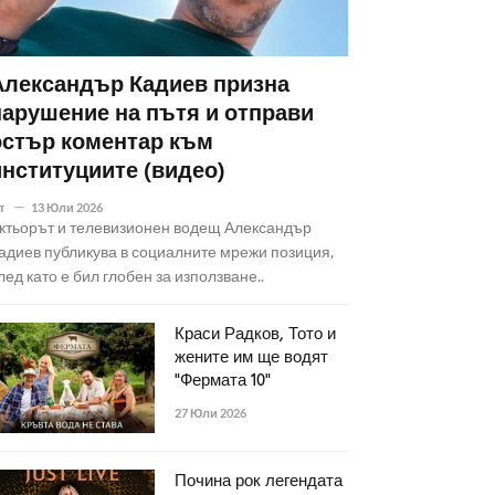
Александър Кадиев призна
нарушение на пътя и отправи
остър коментар към
институциите (видео)
т
13 Юли 2026
ктьорът и телевизионен водещ Александър
адиев публикува в социалните мрежи позиция,
лед като е бил глобен за използване..
Краси Радков, Тото и
жените им ще водят
"Фермата 10"
27 Юли 2026
Почина рок легендата