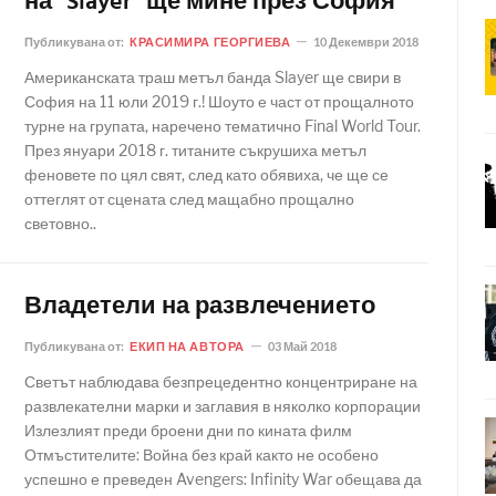
на "Slayer" ще мине през София
Публикувана от:
КРАСИМИРА ГЕОРГИЕВА
10 Декември 2018
Американската траш метъл банда Slayer ще свири в
София на 11 юли 2019 г.! Шоуто е част от прощалното
турне на групата, наречено тематично Final World Tour.
През януари 2018 г. титаните съкрушиха метъл
феновете по цял свят, след като обявиха, че ще се
оттеглят от сцената след мащабно прощално
световно..
Владетели на развлечението
Публикувана от:
ЕКИП НА АВТОРА
03 Май 2018
Светът наблюдава безпрецедентно концентриране на
развлекателни марки и заглавия в няколко корпорации
Излезлият преди броени дни по кината филм
Отмъстителите: Война без край както не особено
успешно е преведен Avengers: Infinity War обещава да