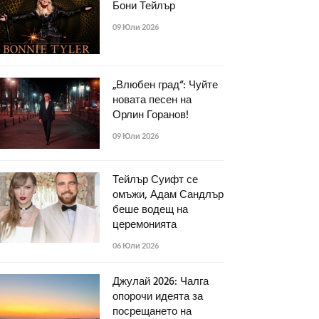
Бони Тейлър
09 Юли 2026
„Влюбен град“: Чуйте
новата песен на
Орлин Горанов!
09 Юли 2026
Тейлър Суифт се
омъжи, Адам Сандлър
беше водещ на
церемонията
06 Юли 2026
Джулай 2026: Чалга
опорочи идеята за
посрещането на