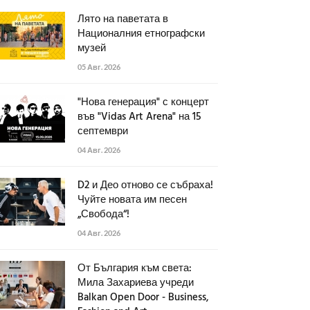
Лято на паветата в
Националния етнографски
музей
05 Авг. 2026
"Нова генерация" с концерт
във "Vidas Art Arena" на 15
септември
04 Авг. 2026
D2 и Део отново се събраха!
Чуйте новата им песен
„Свобода“!
04 Авг. 2026
От България към света:
Мила Захариева учреди
Balkan Open Door - Business,