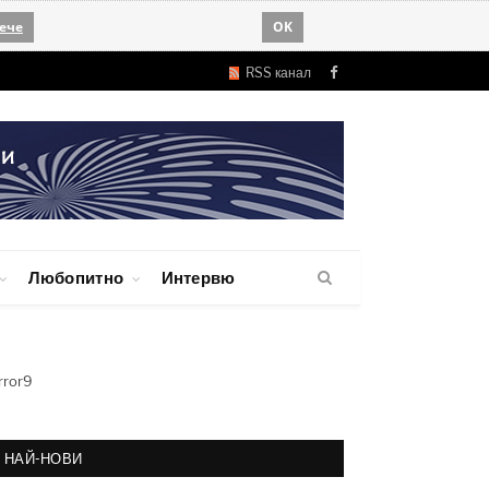
ече
OK
RSS канал
Facebook
Любопитно
Интервю
rror9
НАЙ-НОВИ