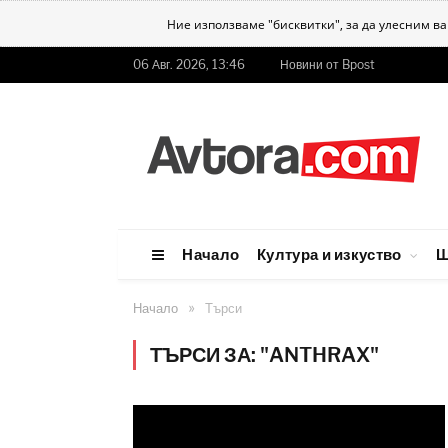
Ние използваме "бисквитки", за да улесним в
06 Авг. 2026, 13:46
Новини от Bpost
Начало
Култура и изкуство
Ш
»
Начало
Търси
ТЪРСИ ЗА: "ANTHRAX"