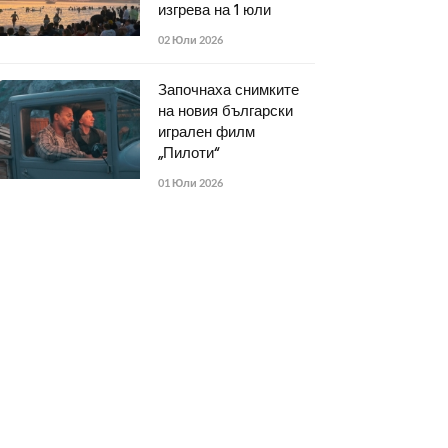
изгрева на 1 юли
02 Юли 2026
Започнаха снимките
на новия български
игрален филм
„Пилоти“
01 Юли 2026