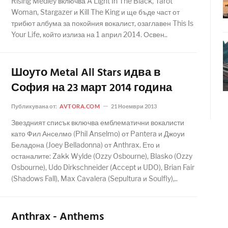
Rising Medley включва A Light In The Black, Tarot
Woman, Stargazer и Kill The King и ще бъде част от
трибют албума за покойния вокалист, озаглавен This Is
Your Life, който излиза на 1 април 2014. Освен..
Шоуто Metal All Stars идва в
София на 23 март 2014 година
Публикувана от:
AVTORA.COM
21 Ноември 2013
Звездният списък включва емблематични вокалисти
като Фил Анселмо (Phil Anselmo) от Pantera и Джоуи
Беладона (Joey Belladonna) от Anthrax. Ето и
останалите: Zakk Wylde (Ozzy Osbourne), Blasko (Ozzy
Osbourne), Udo Dirkschneider (Accept и UDO), Brian Fair
(Shadows Fall), Max Cavalera (Sepultura и Soulfly),..
Anthrax - Anthems