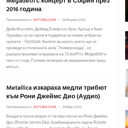
Megadeth с концерт в София през
2016 година
Публикувана от:
AVTORA.COM
26 Януари 2016
Дейв Мъстейн, Дейвид Елефсън, Крис Адлър и Кико
Лурейро са на турне в подкрепа на новия албум на
групата – Dystopia. Билети за шоуто, което ще се
проведе в столичната зала "Универсиада", се
разпространяват в мрежата на TicketPro. Megadeth е
част от т.нар. Голяма четворка на американския траш
метъл..
Metallica изкараха медли трибют
към Рони Джеймс Дио (Аудио)
Публикувана от:
AVTORA.COM
26 Март 2014
Бандата пусна медли от четири песни на Рони Джеймс
Дио (Ronnie James Dio). Комбинираното парче Ronnie