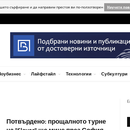
ашето сърфиране и да направим престоя ви по-ползотворен
Научете пов
оубизнес
Лайфстайл
Технологии
Субкултури
E
Потвърдено: прощалното турне