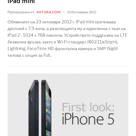
iPad mini
Публикувана от:
AVTORA.COM
23 Октомври 2012
Обявеният на 23 октомври 2012 г. iPad mini притежава
дисплей с 7.9 инча, а резолюцията му е идентична с тази на
iPad 2 - 1024 х 768 пиксела. Устройството поддръжка на LTE
безжична връзка, както и Wi-Fi стандарт (802.11a/b/g/n),
Lightning, FaceTime HD фронтална камера и 5МР iSight
тилова с опция за Full..