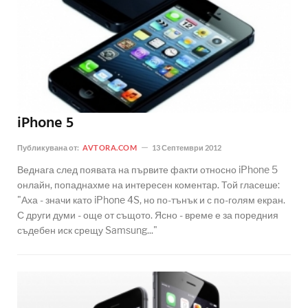
iPhone 5
Публикувана от:
AVTORA.COM
13 Септември 2012
Веднага след появата на първите факти относно iPhone 5
онлайн, попаднахме на интересен коментар. Той гласеше:
"Аха - значи като iPhone 4S, но по-тънък и с по-голям екран.
С други думи - още от същото. Ясно - време е за поредния
съдебен иск срещу Samsung..."