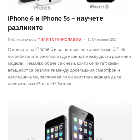
iPhone 6 и iPhone 5s – научете
разликите
Публикувана от:
ФИЛИП СТАНИСЛАВОВ
15 Октомври 2014
С появата на iPhone 6 и на неговия по-голям батко 6 Plus
потребителите вече могат да избират между доста различни
модели. Немалко обаче са онези, които се питат: какви
всъщност са разликите между досегашния смартфон и
наследника му, заслужава ли си наистина веднага да се
насочите към iPhone 6? Затова..