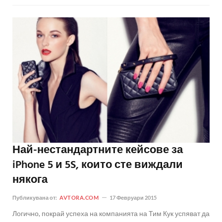
Най-нестандартните кейсове за
iPhone 5 и 5S, които сте виждали
някога
Публикувана от:
AVTORA.COM
17 Февруари 2015
Логично, покрай успеха на компанията на Тим Кук успяват да