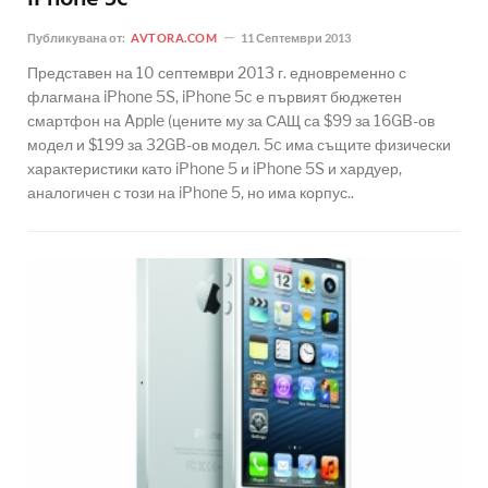
Публикувана от:
AVTORA.COM
11 Септември 2013
Представен на 10 септември 2013 г. едновременно с
флагмана iPhone 5S, iPhone 5c е първият бюджетен
смартфон на Apple (цените му за САЩ са $99 за 16GB-ов
модел и $199 за 32GB-ов модел. 5c има същите физически
характеристики като iPhone 5 и iPhone 5S и хардуер,
аналогичен с този на iPhone 5, но има корпус..