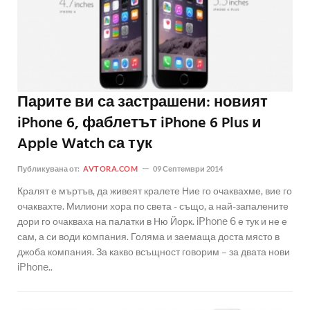
Парите ви са застрашени: новият
iPhone 6, фаблетът iPhone 6 Plus и
Apple Watch са тук
Публикувана от:
AVTORA.COM
09 Септември 2014
Кралят е мъртъв, да живеят кралете Ние го очаквахме, вие го
очаквахте. Милиони хора по света - също, а най-запалените
дори го очакваха на палатки в Ню Йорк. iPhone 6 е тук и не е
сам, а си води компания. Голяма и заемаща доста място в
джоба компания. За какво всъщност говорим – за двата нови
iPhone..