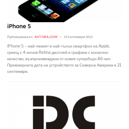
iPhone 5
Публикувана от:
AVTORA.COM
13 Септември 2012
iPhone 5 – най-лекият и най-тънък смартфон на Apple,
греещ с 4-инчов Retina дисплей и графики с конзолно
качество, възпроизвеждани от новия супербърз A6 чип.
Премиерната дата на устройството за Северна Америка е 21
септември.