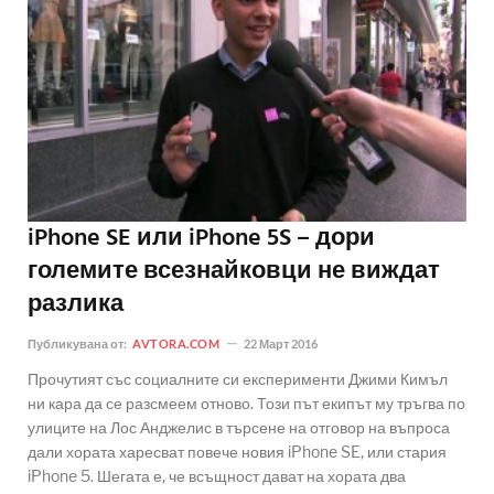
iPhone SE или iPhone 5S – дори
големите всезнайковци не виждат
разлика
Публикувана от:
AVTORA.COM
22 Март 2016
Прочутият със социалните си експерименти Джими Кимъл
ни кара да се разсмеем отново. Този път екипът му тръгва по
улиците на Лос Анджелис в търсене на отговор на въпроса
дали хората харесват повече новия iPhone SE, или стария
iPhone 5. Шегата е, че всъщност дават на хората два