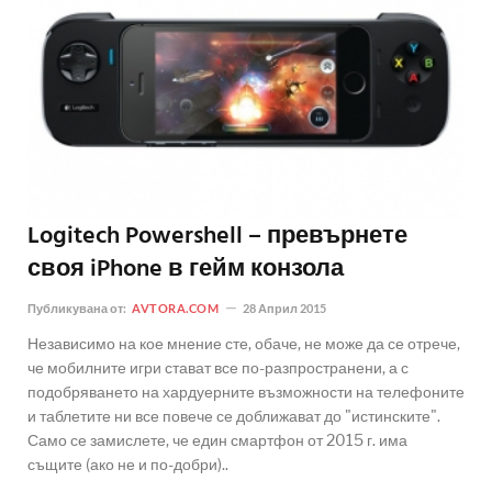
Logitech Powershell – превърнете
своя iPhone в гейм конзола
Публикувана от:
AVTORA.COM
28 Април 2015
Независимо на кое мнение сте, обаче, не може да се отрече,
че мобилните игри стават все по-разпространени, а с
подобряването на хардуерните възможности на телефоните
и таблетите ни все повече се доближават до "истинските".
Само се замислете, че един смартфон от 2015 г. има
същите (ако не и по-добри)..