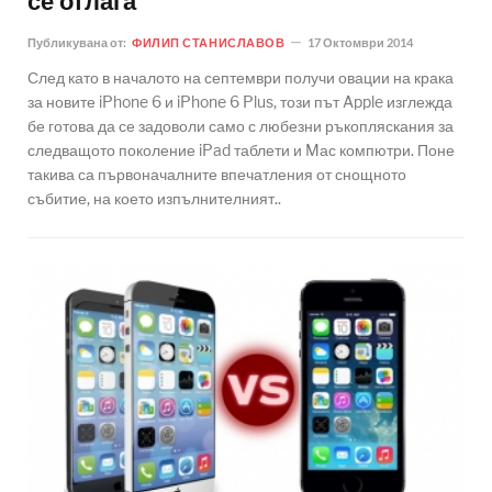
се отлага
Публикувана от:
ФИЛИП СТАНИСЛАВОВ
17 Октомври 2014
След като в началото на септември получи овации на крака
за новите iPhone 6 и iPhone 6 Plus, този път Apple изглежда
бе готова да се задоволи само с любезни ръкопляскания за
следващото поколение iPad таблети и Mас компютри. Поне
такива са първоначалните впечатления от снощното
събитие, на което изпълнителният..