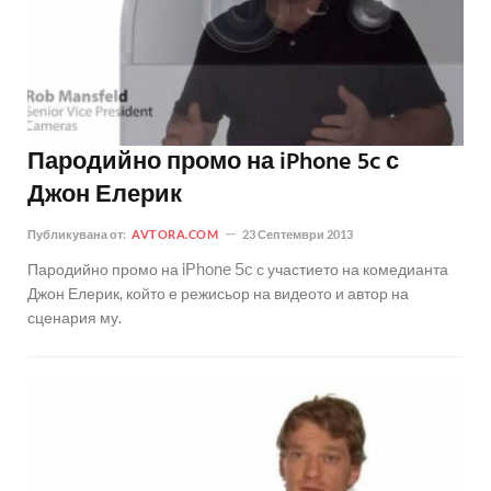
Пародийно промо на iPhone 5c с
Джон Елерик
Публикувана от:
AVTORA.COM
23 Септември 2013
Пародийно промо на iPhone 5c с участието на комедианта
Джон Елерик, който е режисьор на видеото и автор на
сценария му.