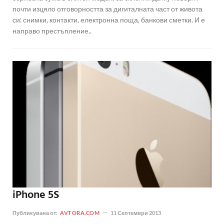
почти изцяло отговорността за дигиталната част от живота
си: снимки, контакти, електронна поща, банкови сметки. И е
направо престъпление..
iPhone 5S
Публикувана от:
AVTORA.COM
11 Септември 2013