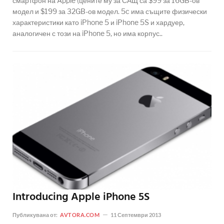
смартфон на Apple (цените му за САЩ са $99 за 16GB-ов
модел и $199 за 32GB-ов модел. 5c има същите физически
характеристики като iPhone 5 и iPhone 5S и хардуер,
аналогичен с този на iPhone 5, но има корпус..
Introducing Apple iPhone 5S
Публикувана от:
AVTORA.COM
11 Септември 2013