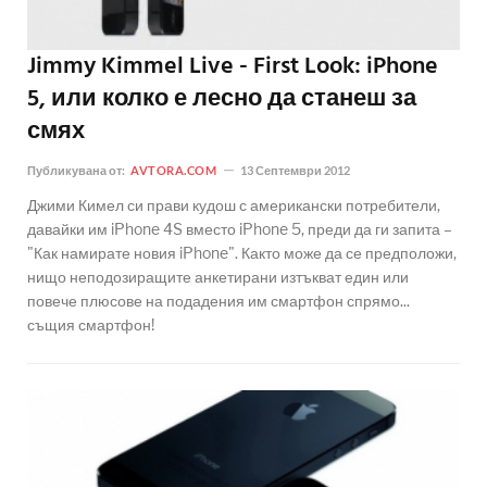
Jimmy Kimmel Live - First Look: iPhone
5, или колко е лесно да станеш за
смях
Публикувана от:
AVTORA.COM
13 Септември 2012
Джими Кимел си прави кудош с американски потребители,
давайки им iPhone 4S вместо iPhone 5, преди да ги запита –
"Как намирате новия iPhone". Както може да се предположи,
нищо неподозиращите анкетирани изтъкват един или
повече плюсове на подадения им смартфон спрямо...
същия смартфон!