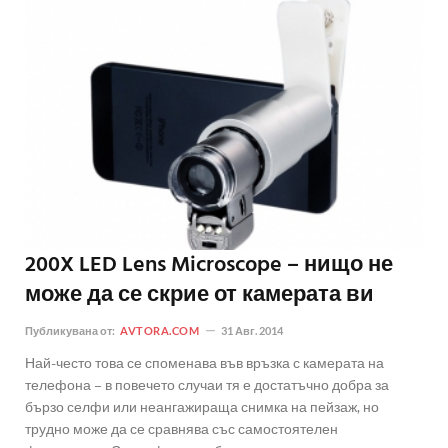
200X LED Lens Microscope – нищо не
може да се скрие от камерата ви
Публикувана от:
AVTORA.COM
31 Авг. 2014
Най-често това се споменава във връзка с камерата на
телефона – в повечето случаи тя е достатъчно добра за
бързо селфи или неангажираща снимка на пейзаж, но
трудно може да се сравнява със самостоятелен