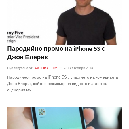
Пародийно промо на iPhone 5S с
Джон Елерик
Публикувана от:
AVTORA.COM
23 Септември 2013
Пародийно промо на iPhone 5S с участието на комедианта
Джон Елерик, който е режисьор на видеото и автор на
сценария му.