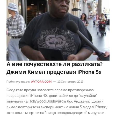
А вие почувствахте ли разликата?
Джими Кимел представя iPhone 5s
Публикувана от:
AVTORA.COM
12 Септември 2013
След като проучи нагласите спрямо противоречиво
посрещнатия iPhone 4S, допитвайки се до "случайни"
минувачи на Hollywood Boulevard в Лос Анджелис, Джими
Кимел повтори този експеримент и с новия S модел iPhone,
като този път връчи на "нищо неподозиращите" минувачи