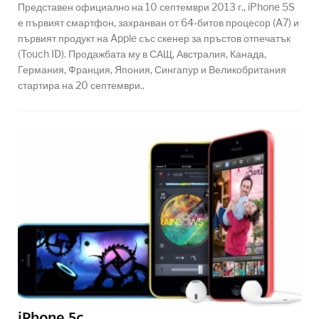
Представен официално на 10 септември 2013 г., iPhone 5S
е първият смартфон, захранван от 64-битов процесор (A7) и
първият продукт на Apple със скенер за пръстов отпечатък
(Touch ID). Продажбата му в САЩ, Австралия, Канада,
Германия, Франция, Япония, Сингапур и Великобритания
стартира на 20 септември..
iPhone 5c