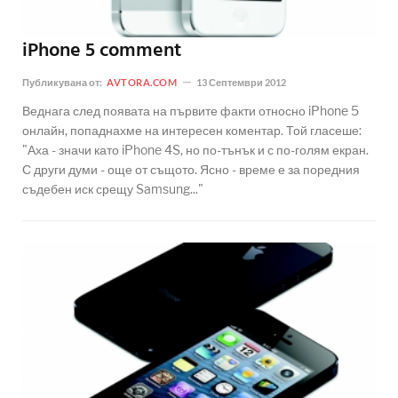
iPhone 5 comment
Публикувана от:
AVTORA.COM
13 Септември 2012
Веднага след появата на първите факти относно iPhone 5
онлайн, попаднахме на интересен коментар. Той гласеше:
"Аха - значи като iPhone 4S, но по-тънък и с по-голям екран.
С други думи - още от същото. Ясно - време е за поредния
съдебен иск срещу Samsung..."