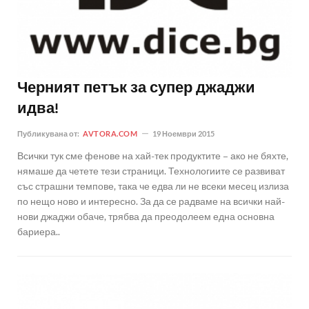
Черният петък за супер джаджи
идва!
Публикувана от:
AVTORA.COM
19 Ноември 2015
Всички тук сме фенове на хай-тек продуктите – ако не бяхте,
нямаше да четете тези страници. Технологиите се развиват
със страшни темпове, така че едва ли не всеки месец излиза
по нещо ново и интересно. За да се радваме на всички най-
нови джаджи обаче, трябва да преодолеем една основна
бариера..