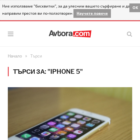
Ние използваме "бисквитки", за да улесним вашето сърфиране и да
OK
направим престоя ви по-ползотворен
Научете повече
»
Начало
Търси
ТЪРСИ ЗА: "IPHONE 5"