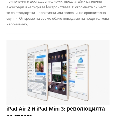
припечелят и доста други фирми, предлагайки различни
аксесоари и калъфи за i-устройствата. В огромната си част
те са стандартни – практични или полезни, но сравнително
скучни. От време на време обаче попадаме на нещо толкова
необичайно,..
iPad Air 2 и iPad Mini 3: революцията