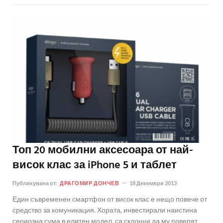
Топ 20 мобилни аксесоара от най-
висок клас за iPhone 5 и таблет
Публикувана от:
ДРАГОМИР ДОНЧЕВ
18 Декември 2013
Един съвременен смартфон от висок клас е нещо повече от
средство за комуникация. Хората, инвестирали наистина
сериозна сума в елитен модел, са склонни да му поверят