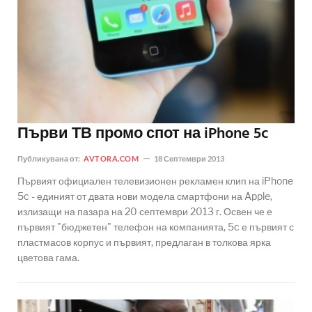
Първи ТВ промо спот на iPhone 5c
Публикувана от:
AVTORA.COM
18 Септември 2013
Първият официален телевизионен рекламен клип на iPhone
5c - единият от двата нови модела смартфони на Apple,
излизащи на пазара на 20 септември 2013 г. Освен че е
първият "бюджетен" телефон на компанията, 5c е първият с
пластмасов корпус и първият, предлаган в толкова ярка
цветова гама.