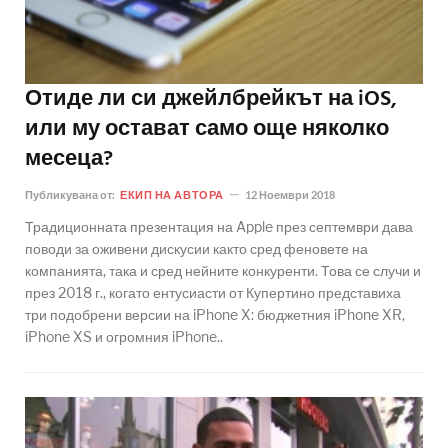
Отиде ли си джейлбрейкът на iOS,
или му остават само още няколко
месеца?
Публикувана от:
ЕКИП НА АВТОРА
12 Ноември 2018
Традиционната презентация на Apple през септември дава
поводи за оживени дискусии както сред феновете на
компанията, така и сред нейните конкуренти. Това се случи и
през 2018 г., когато ентусиасти от Купертино представиха
три подобрени версии на iPhone X: бюджетния iPhone XR,
iPhone XS и огромния iPhone..