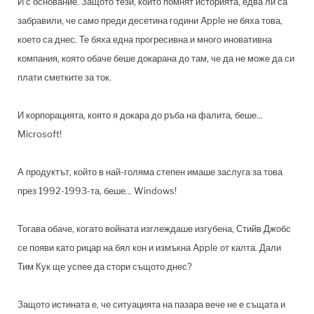
И с основание. Защото тези, които помнят историята, едва ли са
забравили, че само преди десетина години Apple не бяха това,
което са днес. Те бяха една прогресивна и много иновативна
компания, която обаче беше докарана до там, че да не може да си
плати сметките за ток.
И корпорацията, която я докара до ръба на фалита, беше...
Microsoft!
А продуктът, който в най-голяма степен имаше заслуга за това
през 1992-1993-та, беше... Windows!
Тогава обаче, когато войната изглеждаше изгубена, Стийв Джобс
се появи като рицар на бял кон и измъкна Apple от калта. Дали
Тим Кук ще успее да стори същото днес?
Защото истината е, че ситуацията на пазара вече не е същата и