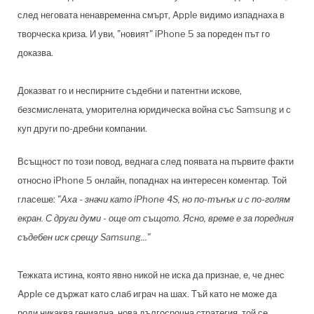
след неговата ненавременна смърт, Apple видимо изпаднаха в
творческа криза. И уви, "новият" iPhone 5 за пореден път го
доказва.
Доказват го и неспирните съдебни и патентни искове,
безсмислената, уморителна юридическа война със Samsung и с
куп други по-дребни компании.
Всъщност по този повод, веднага след появата на първите факти
относно iPhone 5 онлайн, попаднах на интересен коментар. Той
гласеше:
"Аха - значи като iPhone 4S, но по-тънък и с по-голям
екран. С други думи - още от същото. Ясно, време е за поредния
съдебен иск срещу Samsung..."
Тежката истина, която явно никой не иска да признае, е, че днес
Apple се държат като слаб играч на шах. Тъй като не може да
роди никаква гениална, нова дългосрочна стратегия, той се