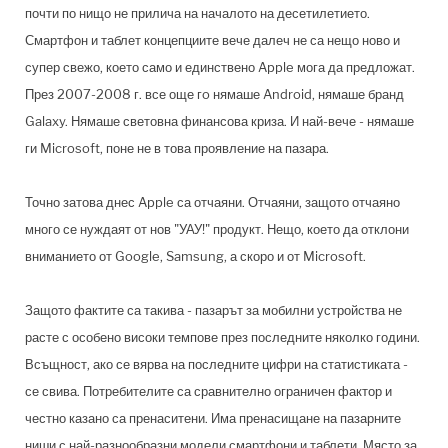
почти по нищо не прилича на началото на десетилетието.
Смартфон и таблет концепциите вече далеч не са нещо ново и
супер свежо, което само и единствено Apple мога да предложат.
През 2007-2008 г. все още гo нямаше Android, нямаше бранд
Galaxy. Нямаше световна финансова криза. И най-вече - нямаше
ги Microsoft, поне не в това проявление на пазара.
Точно затова днес Apple са отчаяни. Отчаяни, защото отчаяно
много се нуждаят от нов "УАУ!" продукт. Нещо, което да отклони
вниманието от Google, Samsung, а скоро и от Microsoft.
Защото фактите са такива - пазарът за мобилни устройства не
расте с особено високи темпове през последните няколко години.
Всъщност, ако се вярва на последните цифри на статистиката -
се свива. Потребителите са сравнително ограничен фактор и
честно казано са пренаситени. Има пренасищане на пазарните
ниши с най-разнообразни модели смартфони и таблети. Място за