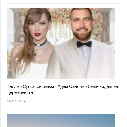
Тейлър Суифт се омъжи, Адам Сандлър беше водещ на
церемонията
06 Юли 2026