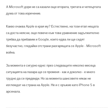
A Microsoft дори не са казали още втората, третата и четвъртата
дума от това изречение.
Какво очаква Apple в края му? Естествено, на този етап нещата
са доста неясни, още повече към това уравнение задължително
трябва да прибавим и Google, които едва ли ще седят
безучастно, гледайки отстрани разгарящата се Apple - Microsoft
война.
За момента е сигурно едно: през следващите няколко месеца
ситуацията на пазара ще се променя - как и доколко - е много
трудно да се предвиди. Но за момента шансовете някак не
изглеждат на страна на Apple. Не и с оръжие като iPhone 5 в
арсенала.