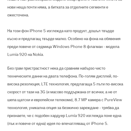
нови неща почти няма, а битката за отделните сегменти е
ожесточена.
На този фон iPhone 5 изглежда като продукт, дошъл твърде
късно и предлагащ твърде малко. Особено на фона на обявения
преди повече от седмица Windows Phone 8 флагман - модела
Lumia 920 на Nokia.
Без грам пристрастност нека да сравним набързо чисто
техническите данни на двата телефона. По-голям дисплей, по-
висока резолюция, LTE технология, предлагаща 5 пъти по-висока
скорост от тази на 3G (и масово поддържана от всички, а не от
шепа щатски и европейски телекоми), 8.7 МР камера с PureView
технология, уникална опция за безжично зареждане - трябва да
признаете, че с подобен хардуер Lumia 920 изглежда поне една
(пък и повече от една) идея по-впечатляващ от iPhone 5.