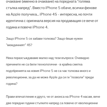
очакване (именно в очакване) на поредната "голяма
стъпка напред". Вместо iPhone 5 обаче, всички фенове
на Apple получиха... iPhone 4S - интересна, но почти
идентична с оригинала версия на продаващия се вече от
година и повече iPhone 4.
Защо iPhone 5 се забави толкова? Защо беше нужен
"междинният" 4S?
Нека поразсъждаваме малко над тези въпроси. Очевидно
причините не са били технологични - в крайна сметка
подобренията на новия iPhone 5 не са чак толкова много и
революционни, за да не може Apple да си ги "позволи" преди
година?
Прави впечатление и друго, че от анонса на iPhone 4 насам, вече
две поредни години стъпките напред са повече от еволюционни