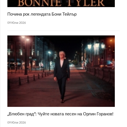
Почина рок легендата Бони Тейлър
09 Юли 2026
„Влюбен град“: Чуйте новата песен на Орлин Горанов!
09 Юли 2026