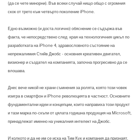
(да се чете минорни). Във всеки случай нищо общо с огромния
скок от трето към четвърто поколение iPhone.
Едно възможно (и доста логично) обяснение се съдържа във
факта, че непосредствено след края на технологичния цикъл по
разработката на iPhone 4, здравословното състояние на
непрежалимия Стийв Джобс - основния креативен двигател,
визионер и създател на компанията, започна прогресивно да се
влошава.
Днес вече никой не храни съмнения за ролята, която този човек
изигра в смартфон и iPhone революцията в частност. Основните
фундаментални идеи и концепции, които направиха този продукт
и тази марка по-скъпи от цялата годишна продукция на Microsoft,
принадлежат именно на уникалния интелект на Джобс.
И колкото и да не им се иска на Тим Кук и компания да признаят,