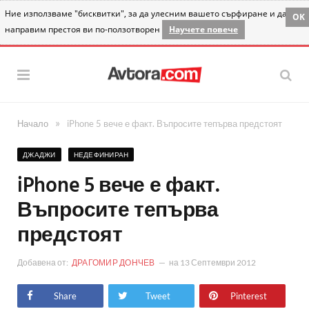
Ние използваме "бисквитки", за да улесним вашето сърфиране и да
OK
направим престоя ви по-ползотворен
Научете повече
»
Начало
iPhone 5 вече е факт. Въпросите тепърва предстоят
ДЖАДЖИ
НЕДЕФИНИРАН
iPhone 5 вече е факт.
Въпросите тепърва
предстоят
Добавена от:
ДРАГОМИР ДОНЧЕВ
на
13 Септември 2012
Share
Tweet
Pinterest