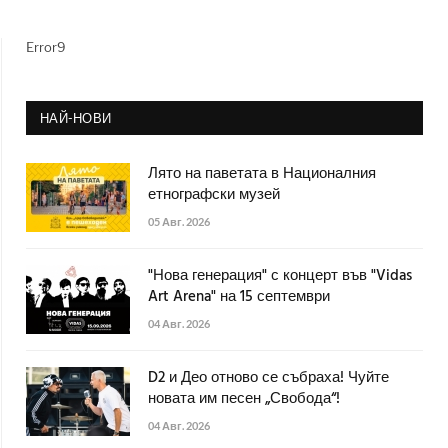
Error9
НАЙ-НОВИ
Лято на паветата в Националния
етнографски музей
05 Авг. 2026
"Нова генерация" с концерт във "Vidas
Art Arena" на 15 септември
04 Авг. 2026
D2 и Део отново се събраха! Чуйте
новата им песен „Свобода“!
04 Авг. 2026