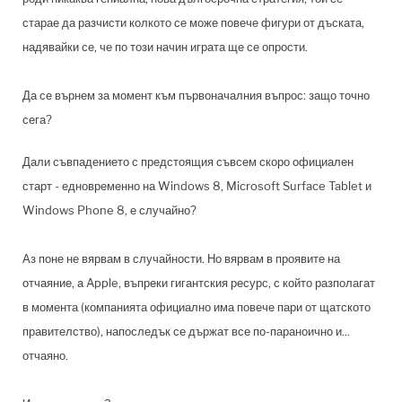
старае да разчисти колкото се може повече фигури от дъската,
надявайки се, че по този начин играта ще се опрости.
Да се върнем за момент към първоначалния въпрос: защо точно
сега?
Дали съвпадението с предстоящия съвсем скоро официален
старт - едновременно на Windows 8, Microsoft Surface Tablet и
Windows Phone 8, е случайно?
Аз поне не вярвам в случайности. Но вярвам в проявите на
отчаяние, а Apple, въпреки гигантския ресурс, с който разполагат
в момента (компанията официално има повече пари от щатското
правителство), напоследък се държат все по-параноично и...
отчаяно.