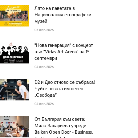
Лято на паветата в
Националния етнографски
музей
05 Авг. 2026
"Нова генерация" с концерт
във "Vidas Art Arena" на 15
септември
04 Авг. 2026
D2 и Део отново се събраха!
Чуйте новата им песен
„Свобода“!
04 Авг. 2026
От България към света:
Мила Захариева учреди
Balkan Open Door - Business,