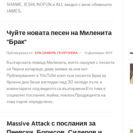
SHAME, JESHI, NOFUN и ALI, заедно с вече обявените
JAMES..
Чуйте новата песен на Миленита
"Брак"
Публикувана от:
КРАСИМИРА ГЕОРГИЕВА
11 Декември 2019
Българската певица Миленита, която нашумя с песента
си Черни котараци, дава заявка за нов хит.
Публикуваният в YouTube клип към песента Брак за
броени дни беше изгледан над 30 хиляди пъти, а
коментарите под видеото са възторжени:Ето това е
социално послание, майка, поклон;Продукцията на
това парче определено..
Massive Attack с послания за
Пеевски, Борисов, Сидеров и