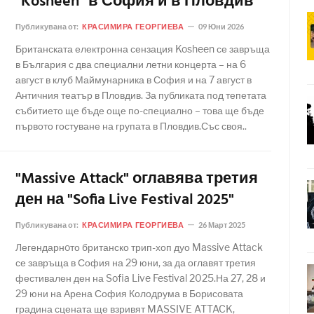
"Kosheen" в София и в Пловдив
Публикувана от:
КРАСИМИРА ГЕОРГИЕВА
09 Юни 2026
Британската електронна сензация Kosheen се завръща
в България с два специални летни концерта – на 6
август в клуб Маймунарника в София и на 7 август в
Античния театър в Пловдив. За публиката под тепетата
събитието ще бъде още по-специално – това ще бъде
първото гостуване на групата в Пловдив.Със своя..
"Massive Attack" оглавява третия
ден на "Sofia Live Festival 2025"
Публикувана от:
КРАСИМИРА ГЕОРГИЕВА
26 Март 2025
Легендарнoто британско трип-хоп дуо Massive Attack
се завръща в София на 29 юни, за да оглавят третия
фестивален ден на Sofia Live Festival 2025.На 27, 28 и
29 юни на Арена София Колодрума в Борисовата
градина сцената ще взривят MASSIVE ATTACK,