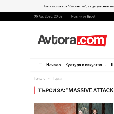
Ние използваме "бисквитки", за да улесним в
06 Авг. 2026, 20:02
Новини от Bpost
Начало
Култура и изкуство
Ш
»
Начало
Търси
ТЪРСИ ЗА: "MASSIVE ATTACK