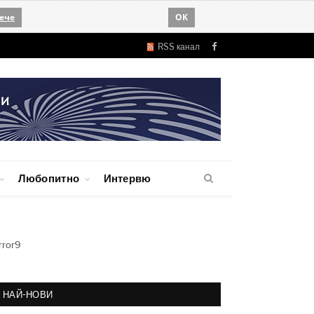
ече
OK
RSS канал
Facebook
Любопитно
Интервю
rror9
НАЙ-НОВИ