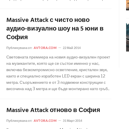
Massive Attack с чисто ново
аудио-визуално шоу на 5 юни в
София
Публикувана от:
AVTORA.COM
22 Май 2014
Световната премиера на новия аудио-визуален проект
на музикантите, която ще се състои именно у нас,
включва безкомпромисно осветление, кристален звук,
както и специално изработен LED екран с ширина 12
метра. Съоръжението е от 3 подвижни конструкции с
височина над 3 метра и ще бъде монтирано като гръб..
Massive Attack отново в София
Публикувана от:
AVTORA.COM
31 Март 2014