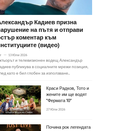
Александър Кадиев призна
нарушение на пътя и отправи
остър коментар към
институциите (видео)
т
13 Юли 2026
ктьорът и телевизионен водещ Александър
адиев публикува в социалните мрежи позиция,
лед като е бил глобен за използване..
Краси Радков, Тото и
жените им ще водят
"Фермата 10"
27 Юли 2026
Почина рок легендата