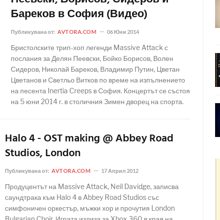
Бареков в София (Видео)
Публикувана от:
AVTORA.COM
06 Юни 2014
Бристолските трип-хоп легенди Massive Attack с
послания за Делян Пеевски, Бойко Борисов, Волен
Сидеров, Николай Бареков, Владимир Путин, Цветан
Цветанов и Светльо Витков по време на изпълнението
на песента Inertia Creeps в София. Концертът се състоя
на 5 юни 2014 г. в столичния Зимен дворец на спорта.
Halo 4 - OST making @ Abbey Road
Studios, London
Публикувана от:
AVTORA.COM
17 Април 2012
Продуцентът на Massive Attack, Neil Davidge, записва
саундтрака към Halo 4 в Abbey Road Studios със
симфоничен оркестър, мъжки хор и прочутия London
Bulgarian Choir. Играта излиза за Xbox 360 в края на