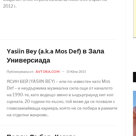
2012 г.
Yasiin Bey (a.k.a Mos Def) в Зала
Универсиада
Публикувана от:
AVTORA.COM
15 Юни 2015
ЯСИН БЕЙ (YASIIN BEY) – или по-известен като Mos
Def – е неудържима музикална сила още от началото
на 1990-те, като водещо звено в ъндърграунд хип хоп
сцената. 20 години по-късно, той може да се похвали с
главозамайваща кариера, която не се побира в рамките
на отделни жанрове..