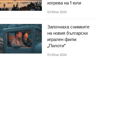
изгрева на 1 юли
02 Юли 2026
Започнаха снимките
на новия български
игрален филм
„Пилоти“
01 Юли 2026