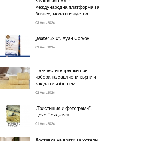
Fashion and Art –
международна платформа за
бизнес, мода и изкуство
03 Авг. 2026
„Mater 2-10“, Хуан Согьон
02 Авг. 2026
Най-честите грешки при
избора на хавлиени кърпи и
как да ги избегнем
02 Авг. 2026
„Тристишия и фотограми“,
Цочо Бояджиев
01 Авг. 2026
Доставка на врати за хотели