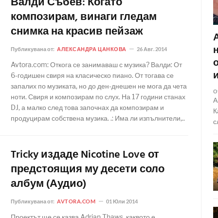
Валди Събев: Когато
композирам, винаги гледам
снимка на красив пейзаж
Публикувана от:
АЛЕКСАНДРА ЦАНКОВА
26 Авг. 2014
Avtora.com: Откога се занимаваш с музика? Валди: От
6-годишен свиря на класическо пиано. От тогава се
запалих по музиката, но до ден-днешен не мога да чета
О
ноти. Свиря и композирам по слух. На 17 години станах
А
DJ, а малко след това започнах да композирам и
К
продуцирам собствена музика. .: Има ли изпълнители,..
с
Tricky издаде Nicotine Love от
предстоящия му десети соло
албум (Аудио)
Публикувана от:
AVTORA.COM
01 Юли 2014
Проектът ще се казва Adrian Thaws, каквото е