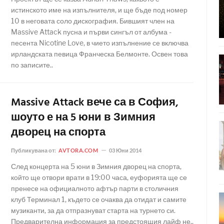
истинското име на изпълнителя, и ще бъде под номер
10 в неговата соло дискография. Бившият член на
Massive Attack пусна и първи сингъл от албума -
песента Nicotine Love, в чието изпълнение се включва
ирландската певица Франческа Белмонте. Освен това
по записите..
Massive Attack вече са в София,
шоуто е на 5 юни в Зимния
дворец на спорта
Публикувана от:
AVTORA.COM
03 Юни 2014
След концерта на 5 юни в Зимния дворец на спорта,
който ще отвори врати в 19:00 часа, еуфорията ще се
пренесе на официалното афтър парти в столичния
клуб Терминал 1, където се очаква да отидат и самите
музиканти, за да отпразнуват старта на турнето си.
Предварителна информация за предстоящия лайф не..