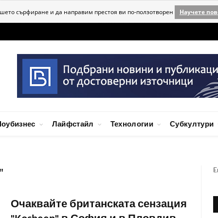
ашето сърфиране и да направим престоя ви по-ползотворен
Научете пов
оубизнес
Лайфстайл
Технологии
Субкултури
E
"
Очаквайте британската сензация