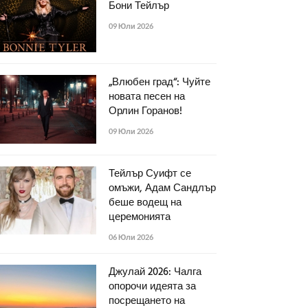
Бони Тейлър
09 Юли 2026
„Влюбен град“: Чуйте
новата песен на
Орлин Горанов!
09 Юли 2026
Тейлър Суифт се
омъжи, Адам Сандлър
беше водещ на
церемонията
06 Юли 2026
Джулай 2026: Чалга
опорочи идеята за
посрещането на