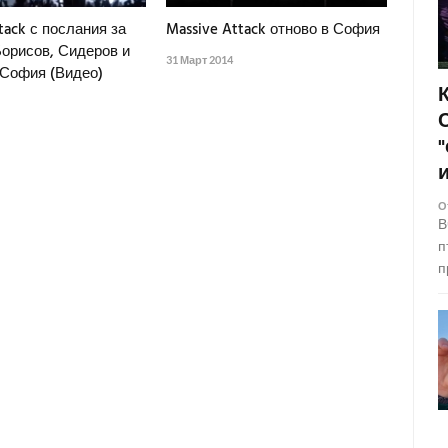
tack с послания за
Massive Attack отново в София
Борисов, Сидеров и
31 Март 2014
 София (Видео)
О
В
п
п