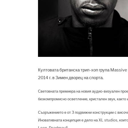
Култовата британска трип-хоп група Massive 
2014 г. в Зимен дворец на спорта.
Световната премиера на новия аудио-визуален проек
безкомпромисно осветление, кристален звук, както 
Съоръжението е от 3 подвижни конструкции с височи
Иновативната концепция е дело на XL studios, които
Leon, Deаdmau5.