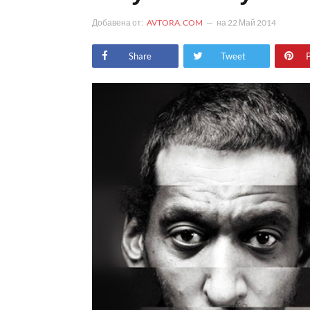
Добавена от:
AVTORA.COM
на
22 Май 2014
Share
Tweet
P