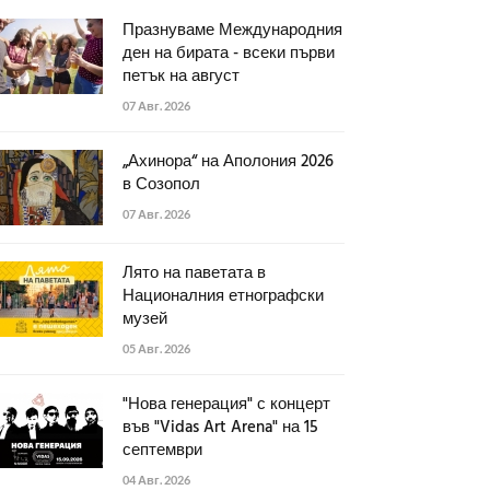
Празнуваме Международния
ден на бирата - всеки първи
петък на август
07 Авг. 2026
„Ахинора“ на Аполония 2026
в Созопол
07 Авг. 2026
Лято на паветата в
Националния етнографски
музей
05 Авг. 2026
"Нова генерация" с концерт
във "Vidas Art Arena" на 15
септември
04 Авг. 2026