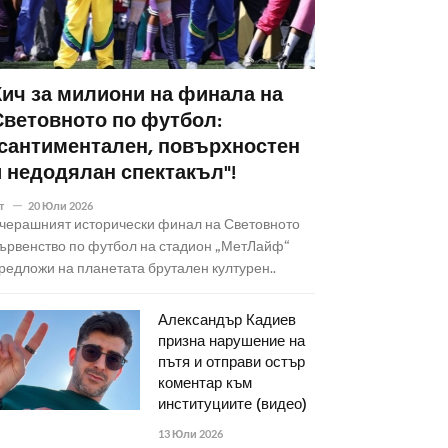
Кич за милиони на финала на
Световното по футбол:
"сантиментален, повърхностен
и недодялан спектакъл"!
т
20 Юли 2026
черашният исторически финал на Световното
ървенство по футбол на стадион „МетЛайф“
редложи на планетата брутален културен..
Александър Кадиев
призна нарушение на
пътя и отправи остър
коментар към
институциите (видео)
13 Юли 2026