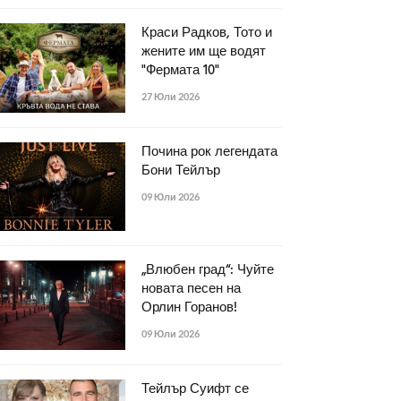
Краси Радков, Тото и
жените им ще водят
"Фермата 10"
27 Юли 2026
Почина рок легендата
Бони Тейлър
09 Юли 2026
„Влюбен град“: Чуйте
новата песен на
Орлин Горанов!
09 Юли 2026
Тейлър Суифт се