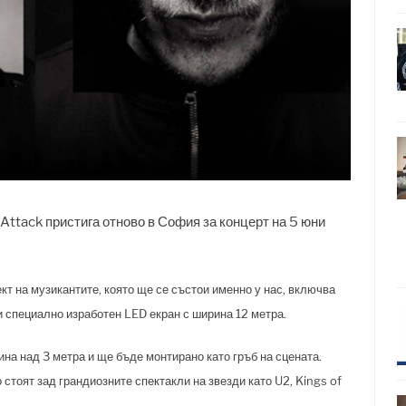
Attack пристига отново в София за концерт на 5 юни
т на музикантите, която ще се състои именно у нас, включва
и специално изработен LED екран с ширина 12 метра.
на над 3 метра и ще бъде монтирано като гръб на сцената.
 стоят зад грандиозните спектакли на звезди като U2, Kings of