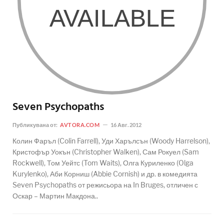
Seven Psychopaths
Публикувана от:
AVTORA.COM
16 Авг. 2012
Колин Фаръл (Colin Farrell), Уди Харълсън (Woody Harrelson),
Кристофър Уокън (Christopher Walken), Сам Рокуел (Sam
Rockwell), Том Уейтс (Tom Waits), Олга Куриленко (Olga
Kurylenko), Аби Корниш (Abbie Cornish) и др. в комедията
Seven Psychopaths от режисьора на In Bruges, отличен с
Оскар – Мартин Макдона..