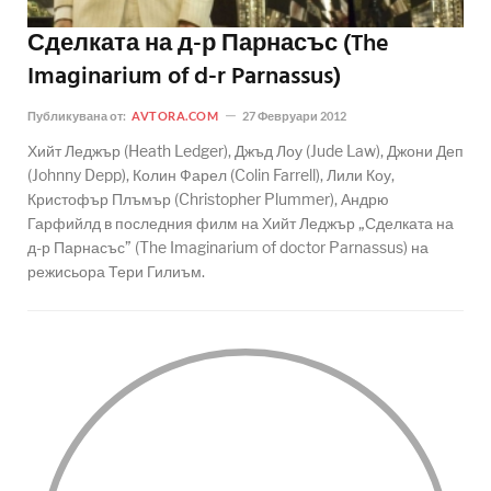
Сделката на д-р Парнасъс (The
Imaginarium of d-r Parnassus)
Публикувана от:
AVTORA.COM
27 Февруари 2012
Хийт Леджър (Heath Ledger), Джъд Лоу (Jude Law), Джони Деп
(Johnny Depp), Колин Фарел (Colin Farrell), Лили Коу,
Кристофър Плъмър (Christopher Plummer), Андрю
Гарфийлд в последния филм на Хийт Леджър „Сделката на
д-р Парнасъс” (The Imaginarium of doctor Parnassus) на
режисьора Тери Гилиъм.