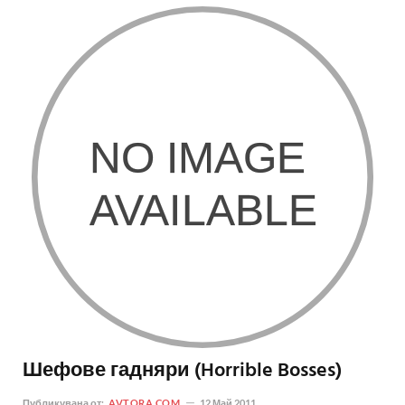
Шефове гадняри (Horrible Bosses)
Публикувана от:
AVTORA.COM
12 Май 2011