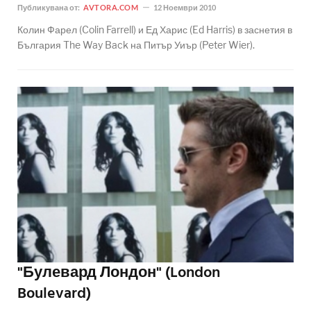
Публикувана от:
AVTORA.COM
12 Ноември 2010
Колин Фарел (Colin Farrell) и Ед Харис (Ed Harris) в заснетия в
България The Way Back на Питър Уиър (Peter Wier).
"Булевард Лондон" (London
Boulevard)