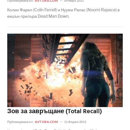
Публикувана от:
AVTORA.COM
09 Март 2013
Колин Фарел (Colin Farrell) и Нууми Рапас (Noomi Rapace) в
екшън-трилъра Dead Man Down.
Зов за завръщане (Total Recall)
Публикувана от:
AVTORA.COM
11 Април 2012