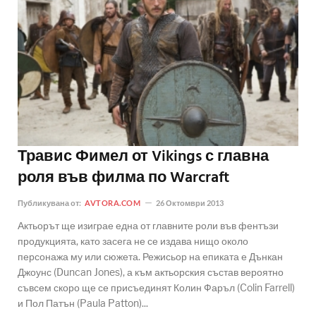
Травис Фимел от Vikings с главна
роля във филма по Warcraft
Публикувана от:
AVTORA.COM
26 Октомври 2013
Актьорът ще изиграе една от главните роли във фентъзи
продукцията, като засега не се издава нищо около
персонажа му или сюжета. Режисьор на епиката е Дънкан
Джоунс (Duncan Jones), а към актьорския състав вероятно
съвсем скоро ще се присъединят Колин Фаръл (Colin Farrell)
и Пол Патън (Paula Patton)...