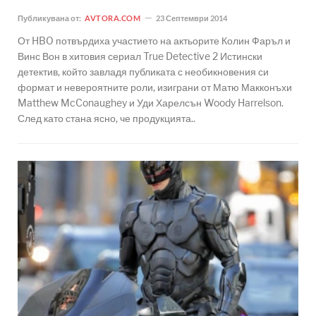
Публикувана от:
AVTORA.COM
23 Септември 2014
От HBO потвърдиха участието на актьорите Колин Фаръл и
Винс Вон в хитовия сериал True Detective 2 Истински
детектив, който завладя публиката с необикновения си
формат и невероятните роли, изиграни от Матю Макконъхи
Matthew McConaughey и Уди Харелсън Woody Harrelson.
След като стана ясно, че продукцията..