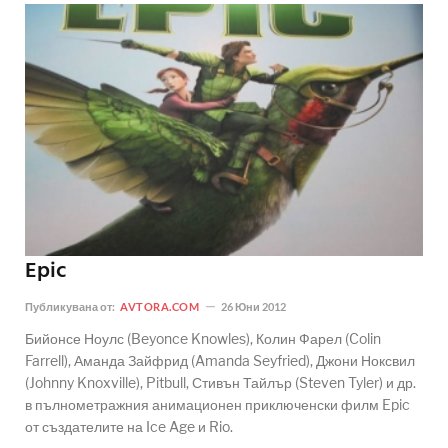
Epic
Публикувана от:
AVTORA.COM
26 Юни 2012
Бийонсе Ноулс (Beyonce Knowles), Колин Фарел (Colin
Farrell), Аманда Зайфрид (Amanda Seyfried), Джони Ноксвил
(Johnny Knoxville), Pitbull, Стивън Тайлър (Steven Tyler) и др.
в пълнометражния анимационен приключенски филм Epic
от създателите на Ice Age и Rio.