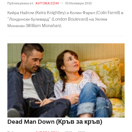
Публикувана от:
AVTORA.COM
05 Ноември 2010
Кийра Найтли (Keira Knightley) и Колин Фарел (Colin Farrell) в
"Лондонски булевард" (London Boulevard) на Уилям
Монахан (William Monahan).
Dead Man Down (Кръв за кръв)