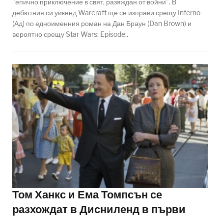
"епично приключение в свят, разяждан от войни". В
дебютния си уикенд Warcraft ще се изправи срещу Inferno
(Ад) по едноименния роман на Дан Браун (Dan Brown) и
вероятно срещу Star Wars: Episode..
Том Ханкс и Ема Томпсън се
разхождат в Дисниленд в първи