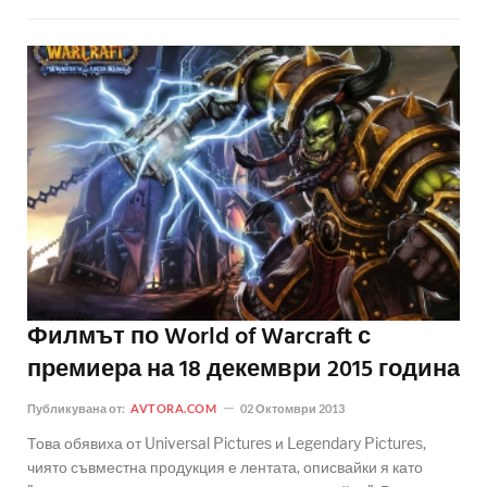
Филмът по World of Warcraft с
премиера на 18 декември 2015 година
Публикувана от:
AVTORA.COM
02 Октомври 2013
Това обявиха от Universal Pictures и Legendary Pictures,
чиято съвместна продукция е лентата, описвайки я като