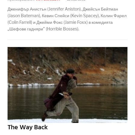
Дженифър Анистън (Jennifer Aniston), Джейсън Бейтман
(Jason Bateman), Кевин Спейси (Kevin Spacey), Колин Фарел
(Colin Farrell) и Джейми Фокс (Jamie Foxx) в комедията
„Шефове гадняри” (Horrible Bosses).
The Way Back