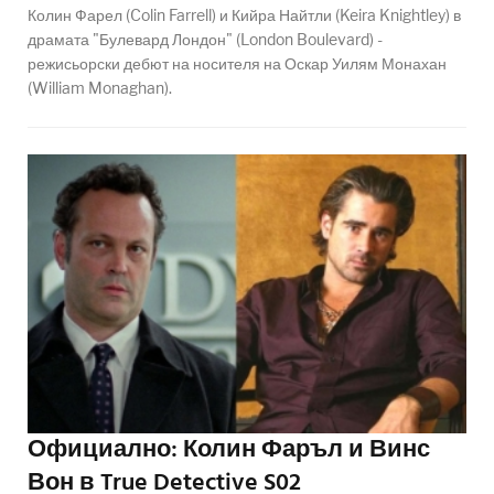
Колин Фарел (Colin Farrell) и Кийра Найтли (Keira Knightley) в
драмата "Булевард Лондон" (London Boulevard) -
режисьорски дебют на носителя на Оскар Уилям Монахан
(William Monaghan).
Официално: Колин Фаръл и Винс
Вон в True Detective S02