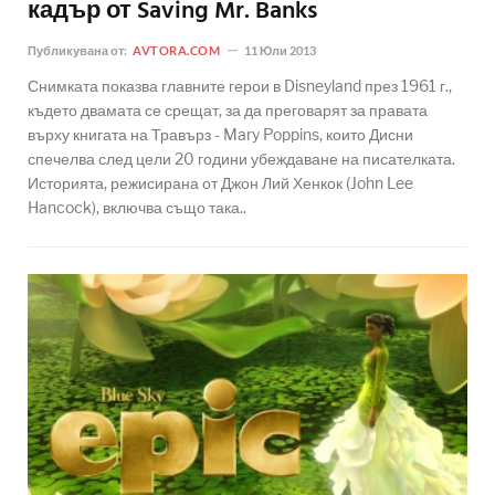
кадър от Saving Mr. Banks
Публикувана от:
AVTORA.COM
11 Юли 2013
Снимката показва главните герои в Disneyland през 1961 г.,
където двамата се срещат, за да преговарят за правата
върху книгата на Травърз - Mary Poppins, които Дисни
спечелва след цели 20 години убеждаване на писателката.
Историята, режисирана от Джон Лий Хенкок (John Lee
Hancock), включва също така..