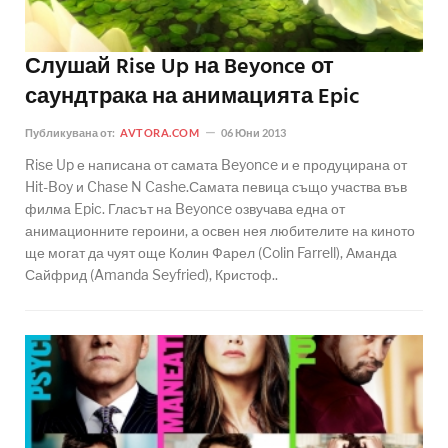
Слушай Rise Up на Beyonce от
саундтрака на анимацията Epic
Публикувана от:
AVTORA.COM
06 Юни 2013
Rise Up е написана от самата Beyonce и е продуцирана от
Hit-Boy и Chase N Cashe.Самата певица също участва във
филма Epic. Гласът на Beyonce озвучава една от
анимационните героини, а освен нея любителите на киното
ще могат да чуят още Колин Фарел (Colin Farrell), Аманда
Сайфрид (Amanda Seyfried), Кристоф..