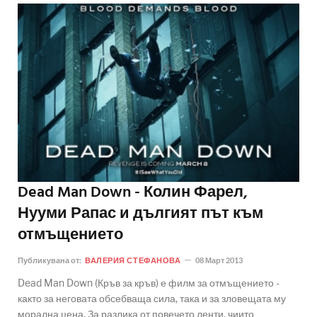
Dead Man Down - Колин Фарел,
Нууми Рапас и дългият път към
отмъщението
Публикувана от:
ВАЛЕРИЯ СТЕФАНОВА
08 Март 2013
Dead Man Down (Кръв за кръв) е филм за отмъщението -
както за неговата обсебваща сила, така и за зловещата му
морална цена. За разлика от повечето ленти, чиито