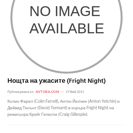
Нощта на ужасите (Fright Night)
Публикувана от:
AVTORA.COM
17 Май 2011
Колин Фарел (Colin Farrell), Антон Йелчин (Anton Yelchin) и
Дейвид Тенънт (David Tennant) в хоръра Fright Night на
режисьора Крейг Гилеспи (Craig Gillespie).