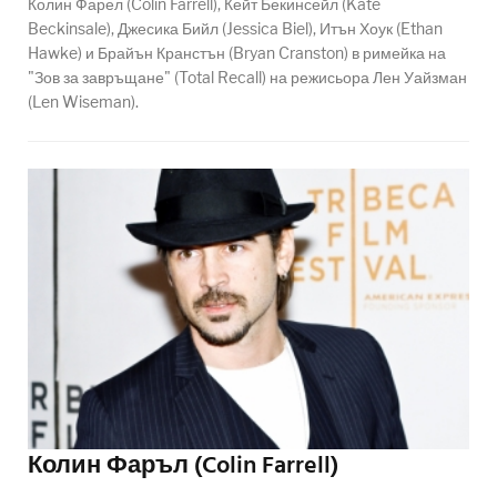
Колин Фарел (Colin Farrell), Кейт Бекинсейл (Kate
Beckinsale), Джесика Бийл (Jessica Biel), Итън Хоук (Ethan
Hawke) и Брайън Кранстън (Bryan Cranston) в римейка на
"Зов за завръщане" (Total Recall) на режисьора Лен Уайзман
(Len Wiseman).
Колин Фаръл (Colin Farrell)