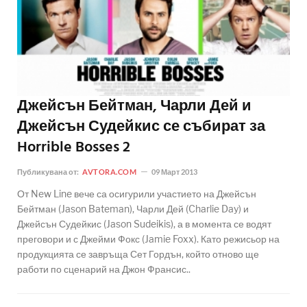
Джейсън Бейтман, Чарли Дей и
Джейсън Судейкис се събират за
Horrible Bosses 2
Публикувана от:
AVTORA.COM
09 Март 2013
От New Line вече са осигурили участието на Джейсън
Бейтман (Jason Bateman), Чарли Дей (Charlie Day) и
Джейсън Судейкис (Jason Sudeikis), а в момента се водят
преговори и с Джейми Фокс (Jamie Foxx). Като режисьор на
продукцията се завръща Сет Гордън, който отново ще
работи по сценарий на Джон Франсис..