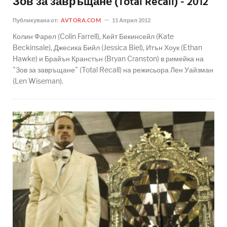
Зов за завръщане (Total Recall) - 2012
Публикувана от:
AVTORA.COM
11 Април 2012
Колин Фарел (Colin Farrell), Кейт Бекинсейл (Kate
Beckinsale), Джесика Бийл (Jessica Biel), Итън Хоук (Ethan
Hawke) и Брайън Кранстън (Bryan Cranston) в римейка на
"Зов за завръщане" (Total Recall) на режисьора Лен Уайзман
(Len Wiseman).