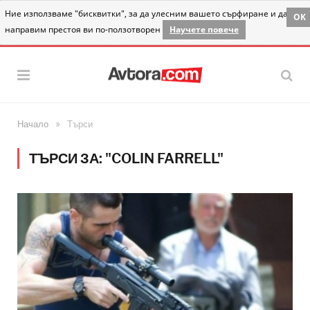
Ние използваме "бисквитки", за да улесним вашето сърфиране и да
OK
направим престоя ви по-ползотворен
Научете повече
»
Начало
Търси
ТЪРСИ ЗА: "COLIN FARRELL"