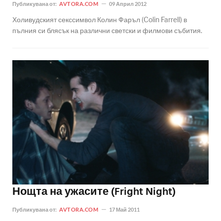
Публикувана от:
AVTORA.COM
09 Април 2012
Холивудският секссимвол Колин Фаръл (Colin Farrell) в
пълния си блясък на различни светски и филмови събития.
Нощта на ужасите (Fright Night)
Публикувана от:
AVTORA.COM
17 Май 2011