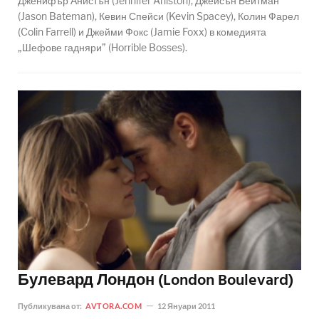
Дженифър Анистън (Jennifer Aniston), Джейсън Бейтман
(Jason Bateman), Кевин Спейси (Kevin Spacey), Колин Фарел
(Colin Farrell) и Джейми Фокс (Jamie Foxx) в комедията
„Шефове гадняри” (Horrible Bosses).
Булевард Лондон (London Boulevard)
Публикувана от:
AVTORA.COM
12 Януари 2011