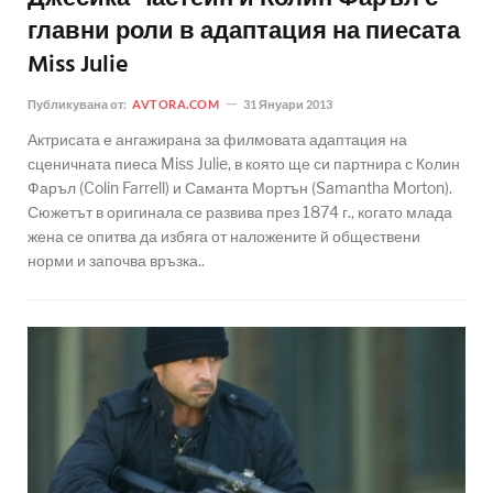
главни роли в адаптация на пиесата
Miss Julie
Публикувана от:
AVTORA.COM
31 Януари 2013
Актрисата е ангажирана за филмовата адаптация на
сценичната пиеса Miss Julie, в която ще си партнира с Колин
Фаръл (Colin Farrell) и Саманта Мортън (Samantha Morton).
Сюжетът в оригинала се развива през 1874 г., когато млада
жена се опитва да избяга от наложените й обществени
норми и започва връзка..