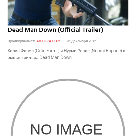
Dead Man Down (Official Trailer)
Публикувана от:
AVTORA.COM
31 Декември 2012
Колин Фарел (Colin Farrell) и Нууми Рапас (Noomi Rapace) в
екшън-трилъра Dead Man Down.