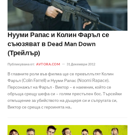
Нууми Рапас и Колин Фаръл се
съюзяват в Dead Man Down
(Трейлър)
Публикувана от:
AVTORA.COM
31 Декември 2012
В главните роли във филма ще се превъплътят Колин
Фаръл (Colin Farrell) и Нууми Рапас (Noomi Rapace).
Персонажът на Фаръл - Виктор – е наемник, който се
обръща срещу шефа си – голям престъпен бос. Търсейки
отмъщение за убийството на дъщеря си и съпругата си,
Виктор се среща с героинята на..