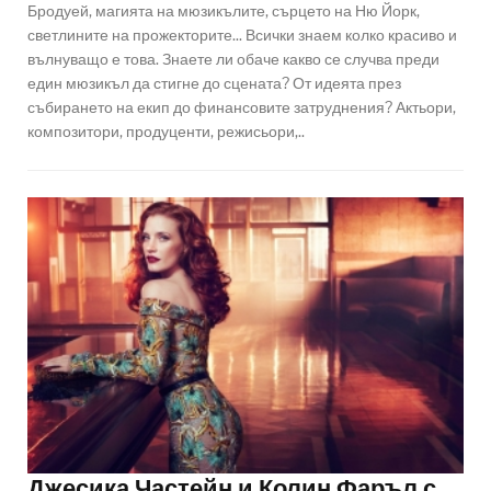
Бродуей, магията на мюзикълите, сърцето на Ню Йорк,
светлините на прожекторите... Всички знаем колко красиво и
вълнуващо е това. Знаете ли обаче какво се случва преди
един мюзикъл да стигне до сцената? От идеята през
събирането на екип до финансовите затруднения? Актьори,
композитори, продуценти, режисьори,..
Джесика Частейн и Колин Фаръл с