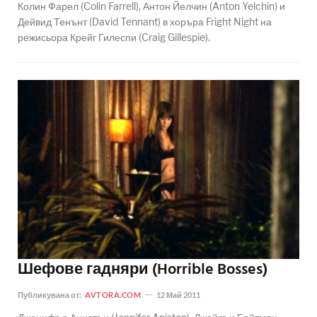
Колин Фарел (Colin Farrell), Антон Йелчин (Anton Yelchin) и
Дейвид Тенънт (David Tennant) в хоръра Fright Night на
режисьора Крейг Гилеспи (Craig Gillespie).
Шефове гадняри (Horrible Bosses)
Публикувана от:
AVTORA.COM
12 Май 2011