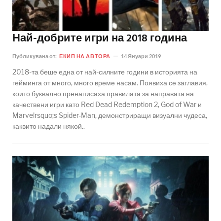
Най-добрите игри на 2018 година
Публикувана от:
ЕКИП НА АВТОРА
14 Януари 2019
2018-та беше една от най-силните години в историята на
гейминга от много, много време насам. Появиха се заглавия,
които буквално пренаписаха правилата за направата на
качествени игри като Red Dead Redemption 2, God of War и
Marvelrsquo;s Spider-Man, демонстриращи визуални чудеса,
каквито надали някой..