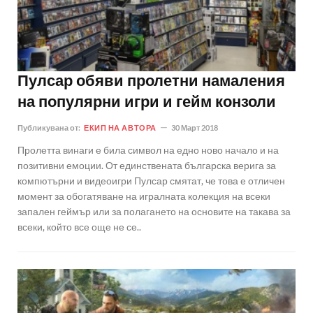
Пулсар обяви пролетни намаления
на популярни игри и гейм конзоли
Публикувана от:
ЕКИП НА АВТОРА
30 Март 2018
Пролетта винаги е била символ на едно ново начало и на
позитивни емоции. От единствената българска верига за
компютърни и видеоигри Пулсар смятат, че това е отличен
момент за обогатяване на игралната колекция на всеки
запален геймър или за полагането на основите на такава за
всеки, който все още не се..