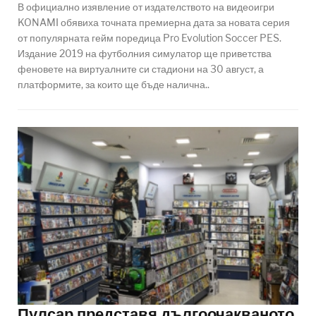
В официално изявление от издателството на видеоигри
KONAMI обявиха точната премиерна дата за новата серия
от популярната гейм поредица Pro Evolution Soccer PES.
Издание 2019 на футболния симулатор ще приветства
феновете на виртуалните си стадиони на 30 август, а
платформите, за които ще бъде налична..
Пулсар представя дългоочакваното