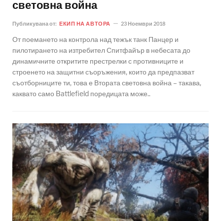
световна война
Публикувана от:
ЕКИП НА АВТОРА
23 Ноември 2018
От поемането на контрола над тежък танк Панцер и
пилотирането на изтребител Спитфайър в небесата до
динамичните откритите престрелки с противниците и
строенето на защитни съоръжения, които да предпазват
съотборниците ти, това е Втората световна война – такава,
каквато само Battlefield поредицата може..