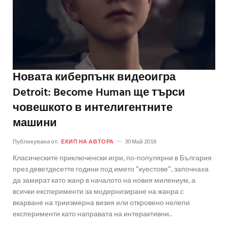
Новата киберпънк видеоигра
Detroit: Become Human ще търси
човешкото в интелигентните
машини
Публикувана от:
ЕКИП НА АВТОРА
30 Май 2018
Класическите приключенски игри, по-популярни в България
през деветдесетте години под името “куестове“, започнаха
да замират като жанр в началото на новия милениум, а
всички експерименти за модернизиране на жанра с
вкарване на триизмерна визия или откровено нелепи
експерименти като направата на интерактивни..