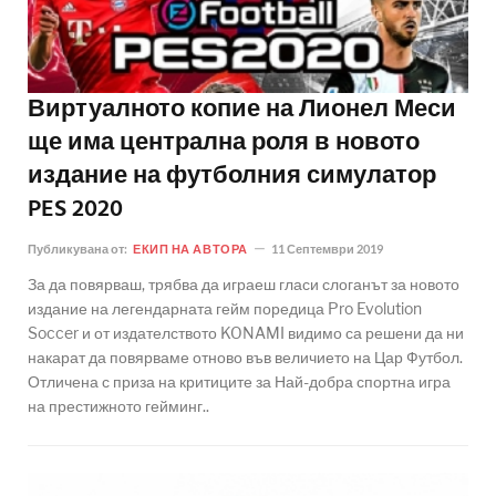
Виртуалното копие на Лионел Меси
ще има централна роля в новото
издание на футболния симулатор
PES 2020
Публикувана от:
ЕКИП НА АВТОРА
11 Септември 2019
За да повярваш, трябва да играеш гласи слоганът за новото
издание на легендарната гейм поредица Pro Evolution
Soccer и от издателството KONAMI видимо са решени да ни
накарат да повярваме отново във величието на Цар Футбол.
Отличена с приза на критиците за Най-добра спортна игра
на престижното гейминг..