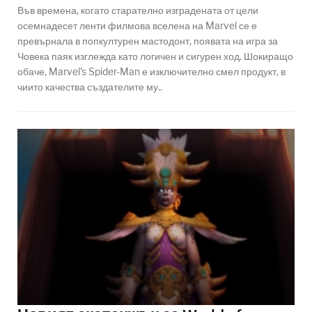
Във времена, когато старателно изградената от цели
осемнадесет ленти филмова вселена на Marvel се е
превърнала в попкултурен мастодонт, появата на игра за
Човека паяк изглежда като логичен и сигурен ход. Шокиращо
обаче, Marvel’s Spider-Man е изключително смел продукт, в
чиито качества създателите му..