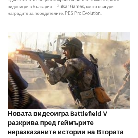
видеоигри в България – Pulsar Games, която осигури
наградите за победителите. PES Pro Evolution..
Новата видеоигра Battlefield V
разкрива пред геймърите
неразказаните истории на Втората