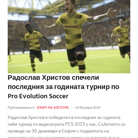
Радослав Христов спечели
последния за годината турнир по
Pro Evolution Soccer
Публикувана от:
ЕКИП НА АВТОРА
03 Януари 2019
Радослав Христов е победител в последния за годината
гейм турнир по видеоиграта PES 2019 у нас. Събитието се
проведе на 30 декември в София с подкрепата на
единствената специализирана верига за компютърни и