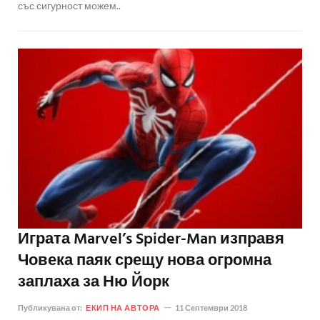
със сигурност можем..
Играта Marvel’s Spider-Man изправя
Човека паяк срещу нова огромна
заплаха за Ню Йорк
Публикувана от:
ЕКИП НА АВТОРА
11 Септември 2018