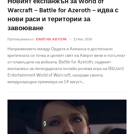
Новият експанжън за World of
Warcraft – Battle for Azeroth – идва с
нови раси и територии за
завоюване
Публикувана от:
ЕКИП НА АВТОРА
15 Авг. 2018
Напрежението между Ордата и Алианса е достигнало
критичната си точка и целият свят на Азерот вече е погълнат
от пламъците на войната. Battle for Azeroth, седмият
експанжън за легендарната онлайн ролева игра на Blizzard
Entertainment World of Warcraft, направи своята
международна премиера на 14 август,..