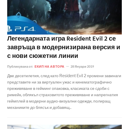
Легендарната игра Resident Evil 2 се
завръща в модернизирана версия и
с нови сюжетни линии
Публикувана от:
ЕКИП НА АВТОРА
28 Януари 2019
Две десетилетия, след като Resident Evil 2 промени завинаги
представите ни за виртуален ужас и кинематографично
преживяване в гейминг опаковка, класиката се сдоби с
римейк, облякъл страховитото преживяване и напрегнатия
геймплей в модерни аудио-визуални одежди, полиращ
механиките до блясък и добавящ..