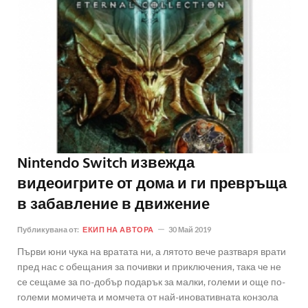
Nintendo Switch извежда
видеоигрите от дома и ги превръща
в забавление в движение
Публикувана от:
ЕКИП НА АВТОРА
30 Май 2019
Първи юни чука на вратата ни, а лятото вече разтваря врати
пред нас с обещания за почивки и приключения, така че не
се сещаме за по-добър подарък за малки, големи и още по-
големи момичета и момчета от най-иновативната конзола