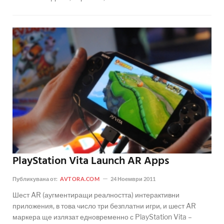
PlayStation Vita Launch AR Apps
Публикувана от:
AVTORA.COM
24 Ноември 2011
Шест AR (аугментиращи реалността) интерактивни
приложения, в това число три безплатни игри, и шест AR
маркера ще излязат едновременно с PlayStation Vita –