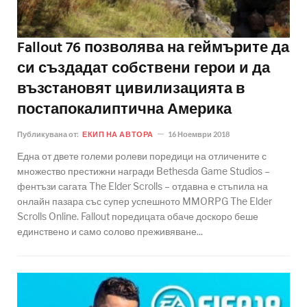
Fallout 76 позволява на геймърите да
си създадат собствени герои и да
възстановят цивилизацията в
постапокалиптична Америка
Публикувана от:
ЕКИП НА АВТОРА
16 Ноември 2018
Една от двете големи ролеви поредици на отличените с
множество престижни награди Bethesda Game Studios –
фентъзи сагата The Elder Scrolls – отдавна е стъпила на
онлайн пазара със супер успешното MMORPG The Elder
Scrolls Online. Fallout поредицата обаче доскоро беше
единствено и само солово преживяване...