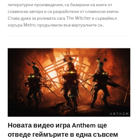
литературни произведения, са базирани на книги от
славянски автори и са разработени от славянски екипи.
Става дума за ролевата сага The Witcher и сървайвъл
хоръра Metro, продължили във виртуалните си..
Новата видео игра Anthem ще
отведе геймърите в една съвсем