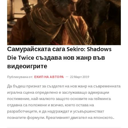
Самурайската сага Sekiro: Shadows
Die Twice създава нов жанр във
видеоигрите
Публикувана от:
ЕКИП НА АВТОРА
22 Март 2019
Да бъдеш признат за създател на нов жанр на съвременната
игрална сцена определено е заслужаващо адмирации
постижение, най-малкото защото основите на гейминга
отдавна са положени и всичко, което остава на
разработчиците, е да надграждат и усъвършенстват
познатите формули. Креативният двигател на японското..