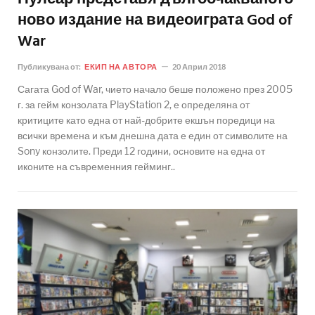
ново издание на видеоиграта God of
War
Публикувана от:
ЕКИП НА АВТОРА
20 Април 2018
Сагата God of War, чието начало беше положено през 2005
г. за гейм конзолата PlayStation 2, е определяна от
критиците като една от най-добрите екшън поредици на
всички времена и към днешна дата е един от символите на
Sony конзолите. Преди 12 години, основите на една от
иконите на съвременния гейминг..