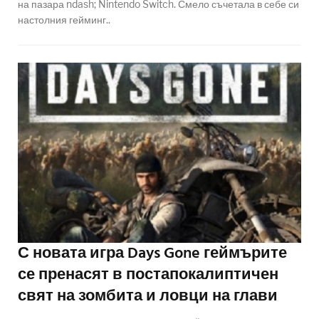
на пазара ndash; Nintendo Switch. Смело съчетала в себе си
настолния гейминг..
С новата игра Days Gone геймърите
се пренасят в постапокалиптичен
свят на зомбита и ловци на глави