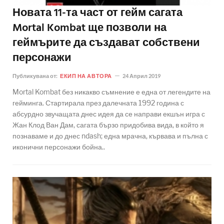
Новата 11-та част от гейм сагата
Mortal Kombat ще позволи на
геймърите да създават собствени
персонажи
Публикувана от:
ЕКИП НА АВТОРА
24 Април 2019
Mortal Kombat без никакво съмнение е една от легендите на
гейминга. Стартирала през далечната 1992 година с
абсурдно звучащата днес идея да се направи екшън игра с
Жан Клод Ван Дам, сагата бързо придобива вида, в който я
познаваме и до днес ndash; една мрачна, кървава и пълна с
иконични персонажи бойна..