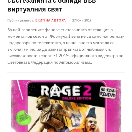
състезанията с болиди във
виртуалния свят
Публикувана от:
ЕКИП НА АВТОРА
27 Юни 2019
За най-запалените фенове състезанията от течащия в
момента нов сезон от Формула 1 вече не са само напрегнати
надпревари по телевизията, а нещо, в което могат да се
включат лично, за да изпитат тръпката от любимия си,
високоскоростен спорт. F1 2019, официалната видеоигра на
Световната Федерация по Автомобилизъм..