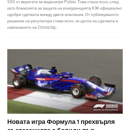
100 от веригата за видеоигри Pulsar. Това стана ясно, след
като Комисията за защита на конкуренцията КЗК официално
одобри сделката между двете компании. От публикуваното
решение на регулатора става ясно, че целта на сделката е
навлизането на Ozone.bg..
Новата игра Формула 1 прехвърля