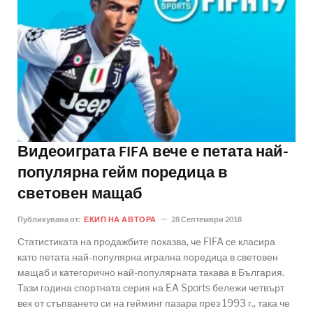
Видеоиграта FIFA вече е петата най-
популярна гейм поредица в
световен мащаб
Публикувана от:
ЕКИП НА АВТОРА
28 Септември 2018
Статистиката на продажбите показва, че FIFA се класира
като петата най-популярна игрална поредица в световен
мащаб и категорично най-популярната такава в България.
Тази година спортната серия на EA Sports бележи четвърт
век от стъпването си на гейминг пазара през 1993 г., така че