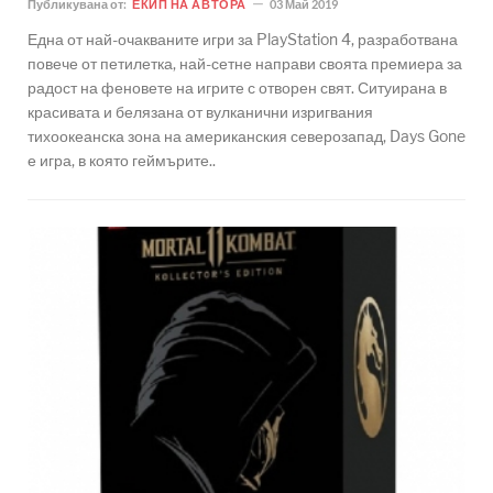
Публикувана от:
ЕКИП НА АВТОРА
03 Май 2019
Една от най-очакваните игри за PlayStation 4, разработвана
повече от петилетка, най-сетне направи своята премиера за
радост на феновете на игрите с отворен свят. Ситуирана в
красивата и белязана от вулканични изригвания
тихоокеанска зона на американския северозапад, Days Gone
е игра, в която геймърите..