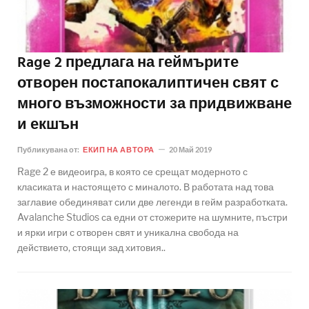
Rage 2 предлага на геймърите
отворен постапокалиптичен свят с
много възможности за придвижване
и екшън
Публикувана от:
ЕКИП НА АВТОРА
20 Май 2019
Rage 2 е видеоигра, в която се срещат модерното с
класиката и настоящето с миналото. В работата над това
заглавие обединяват сили две легенди в гейм разработката.
Avalanche Studios са едни от стожерите на шумните, пъстри
и ярки игри с отворен свят и уникална свобода на
действието, стоящи зад хитовия..