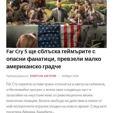
Far Cry 5 ще сблъска геймърите с
опасни фанатици, превзели малко
американско градче
Публикувана от:
ЕКИП НА АВТОРА
28 Март 2018
Far Cry серията остави траен отпечатък в света на гейминга,
отбелязвайки прогрес с всяка своя следваща част и
залагайки на неустоим микс от революционна визия,
екзотични локации, богата свобода на действие и някои от
най-колоритните игрални злодеи на новото време. След като
посетиха Африка, Карибите,..