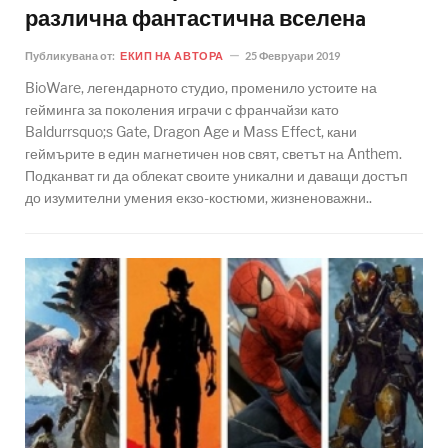
различна фантастична вселенa
Публикувана от:
ЕКИП НА АВТОРА
25 Февруари 2019
BioWare, легендарното студио, променило устоите на
гейминга за поколения играчи с франчайзи като
Baldurrsquo;s Gate, Dragon Age и Mass Effect, кани
геймърите в един магнетичен нов свят, светът на Anthem.
Подканват ги да облекат своите уникални и даващи достъп
до изумителни умения екзо-костюми, жизненоважни..