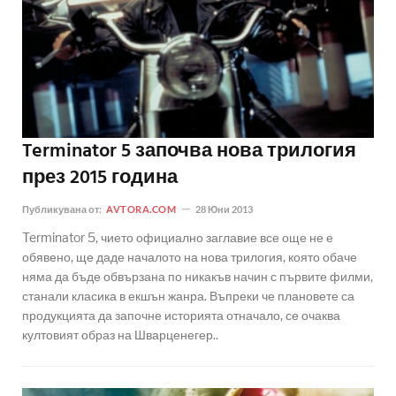
Terminator 5 започва нова трилогия
през 2015 година
Публикувана от:
AVTORA.COM
28 Юни 2013
Terminator 5, чието официално заглавие все още не е
обявено, ще даде началото на нова трилогия, която обаче
няма да бъде обвързана по никакъв начин с първите филми,
станали класика в екшън жанра. Въпреки че плановете са
продукцията да започне историята отначало, се очаква
култовият образ на Шварценегер..