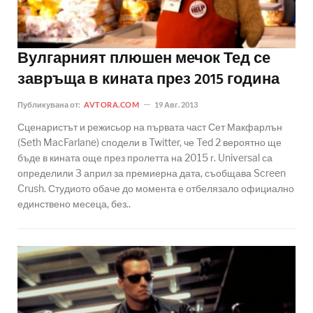
Вулгарният плюшен мечок Тед се
завръща в кината през 2015 година
Публикувана от:
AVTORA.COM
19 Авг. 2013
Сценаристът и режисьор на първата част Сет Макфарлън
(Seth MacFarlane) сподели в Twitter, че Ted 2 вероятно ще
бъде в кината още през пролетта на 2015 г. Universal са
определили 3 април за премиерна дата, съобщава Screen
Crush. Студиото обаче до момента е отбелязало официално
единствено месеца, без..