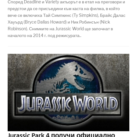
Според Deadline и Variety актьорът е в етап на преговори и
предстои да се присъедини към каста на филма, в който
вече се включиха Тай Симпкинс (Ty Simpkins), Брайс Далас
Хауърд (Bryce Dallas Howard) и Ник Робинсън (Nick
Robinson). Снимките на Jurassic World ще започнат в
началото на 2014 г. под режисурата..
Jurassic Park 4 получи официално