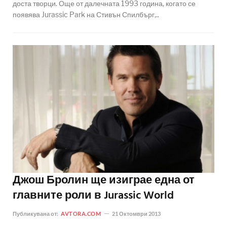
доста творци. Още от далечната 1993 година, когато се
появява Jurassic Park на Стивън Спилбърг,..
Джош Бролин ще изиграе една от
главните роли в Jurassic World
Публикувана от:
AVTORA.COM
21 Октомври 2013