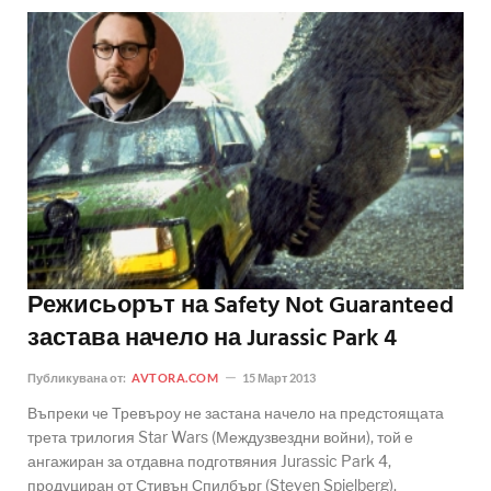
Режисьорът на Safety Not Guaranteed
застава начело на Jurassic Park 4
Публикувана от:
AVTORA.COM
15 Март 2013
Въпреки че Тревъроу не застана начело на предстоящата
трета трилогия Star Wars (Междузвездни войни), той е
ангажиран за отдавна подготвяния Jurassic Park 4,
продуциран от Стивън Спилбърг (Steven Spielberg).