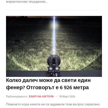
маркетингово твърдение..
Колко далеч може да свети един
фенер? Отговорът е 6 926 метра
Публикувана от:
ЕКИП НА АВТОРА
30 Март 2026
Повечето хора никога не са задавали този въпрос сериозно.