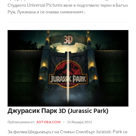
Студиото Universal Pictures вече е подготвило терен в Батън
Руж, Луизиана и се очаква снимачният..
Джурасик Парк 3D (Jurassic Park)
Публикувана от:
AVTORA.COM
31 Януари 2013
За филма:Шедьовърът на Стивън Спилбърг Jurassic Park се