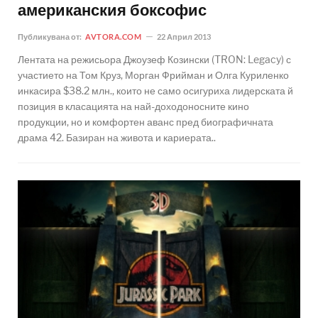
американския боксофис
Публикувана от:
AVTORA.COM
22 Април 2013
Лентата на режисьора Джоузеф Козински (TRON: Legacy) с
участието на Том Круз, Морган Фрийман и Олга Куриленко
инкасира $38.2 млн., които не само осигуриха лидерската й
позиция в класацията на най-доходоносните кино
продукции, но и комфортен аванс пред биографичната
драма 42. Базиран на живота и кариерата..