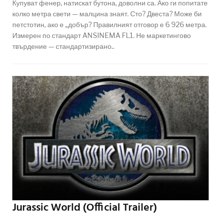
Купуват фенер, натискат бутона, доволни са. Ако ги попитате
колко метра свети — малцина знаят. Сто? Двеста? Може би
петстотин, ако е „добър? Правилният отговор е 6 926 метра.
Измерен по стандарт ANSINEMA FL1. Не маркетингово
твърдение — стандартизирано..
Jurassic World (Official Trailer)