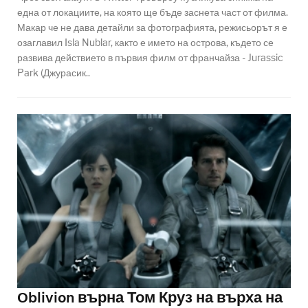
една от локациите, на която ще бъде заснета част от филма.
Макар че не дава детайли за фотографията, режисьорът я е
озаглавил Isla Nublar, както е името на острова, където се
развива действието в първия филм от франчайза - Jurassic
Park (Джурасик..
Oblivion върна Том Круз на върха на