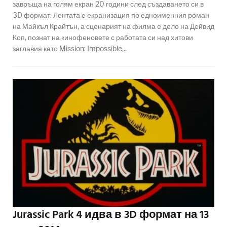
завръща на голям екран 20 години след създаването си в
3D формат. Лентата е екранизация по едноименния роман
на Майкъл Крайтън, а сценарият на филма е дело на Дейвид
Коп, познат на кинофеновете с работата си над хитови
заглавия като Mission: Impossible,..
Jurassic Park 4 идва в 3D формат на 13