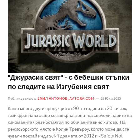
"Джурасик свят" - с бебешки стъпки
по следите на Изгубения свят
Публикувана от:
EМИЛ АНТОНОВ, AVTORA.COM
28 Юни 2015
Както много други продукции от 90-те години на 20-ти век,
този франчайз също се завърна в опит да спечели парите на
киноманите чрез носталгия по обичаните кино хитове. На
режисьорското място е Колин Тревъроу, когото може да сте
чували покрай инди sci-fi драмата от 2012 г. - Safety Not