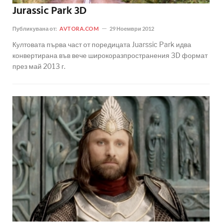
Jurassic Park 3D
Публикувана от:
AVTORA.COM
29 Ноември 2012
Култовата първа част от поредицата Juarssic Park идва
конвертирана във вече широкоразпространения 3D формат
през май 2013 г.