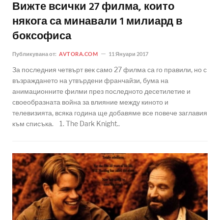
Вижте всички 27 филма, които
някога са минавали 1 милиард в
боксофиса
Публикувана от:
AVTORA.COM
11 Януари 2017
За последния четвърт век само 27 филма са го правили, но с
възраждането на утвърдени франчайзи, бума на
анимационните филми през последното десетилетие и
своеобразната война за влияние между киното и
телевизията, всяка година ще добавяме все повече заглавия
към списъка. 1. The Dark Knight..