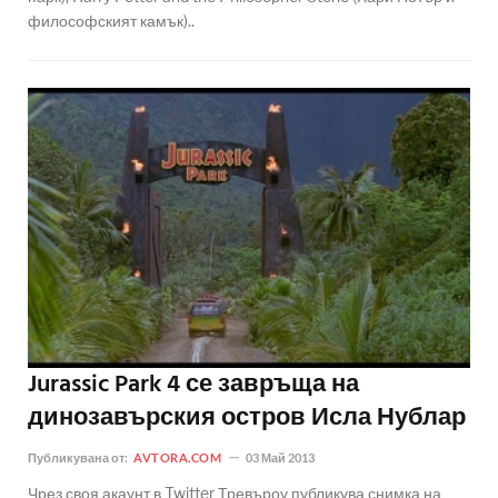
философският камък)..
Jurassic Park 4 се завръща на
динозавърския остров Исла Нублар
Публикувана от:
AVTORA.COM
03 Май 2013
Чрез своя акаунт в Twitter Тревъроу публикува снимка на