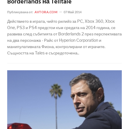
Borderlands на Telltale
Публикувана от:
AVTORA.COM
07 Май 2014
Действието в играта, чийто рилийз за PC, Xbox 360, Xbox
One, PS3 и PS4 предстои към средата на 2014 година, се
развива след събитията от Borderlands 2 през перспективата
на два персонажа - Райс от Hyperion Corporation и
манипулативната Фиона, контролирани от играчите.
Същността на Tales е съсредоточена..