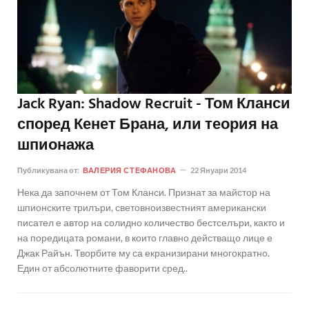
Jack Ryan: Shadow Recruit - Том Кланси
според Кенет Брана, или теория на
шпионажа
Публикувана от:
ВАЛЕРИЯ СТЕФАНОВА
22 Януари 2014
Нека да започнем от Том Кланси. Признат за майстор на
шпионските трилъри, световноизвестният американски
писател е автор на солидно количество бестселъри, както и
на поредицата романи, в които главно действащо лице е
Джак Райън. Творбите му са екранизирани многократно.
Един от абсолютните фаворити сред..