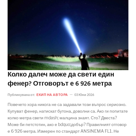
Колко далеч може да свети един
фенер? Отговорът е 6 926 метра
Публикувана от:
ЕКИП НА АВТОРА
03 Юни 2026
Повечето хора никога не са задавали този въпрос сериозно.
Купуват фенер, натискат бутона, доволни са. Ако ги попитате
колко метра свети mdash; малцина знаят. Сто? Двеста?
Може би петстотин, ако е bdquo;добър? Правилният отговор
е 6 926 метра. Измерен по стандарт ANSINEMA FL1. Не