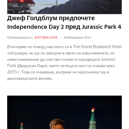
Джеф Голдблум предпочете
Independence Day 2 пред Jurassic Park 4
Публикувана от:
AVTORA.COM
28 Февруари 2014
В интервю по повод участието си в The Grand Budapest Hotel
той разкри, че ще се завърне в света на извънземните, но
няма намерение да участва отново в поредицата Jurassic
Park (Джурасик Парк), чиято четвърта част се очаква през
2015 г. Това се очакваше, въпреки че персонажът му в
динозавърските филми..