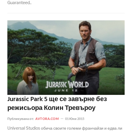
Guaranteed..
Jurassic Park 5 ще се завърне без
режисьора Колин Тревъроу
Публикувана от:
AVTORA.COM
01 Юни 2015
Universal Studios обича своите големи франчайзи и едва ли