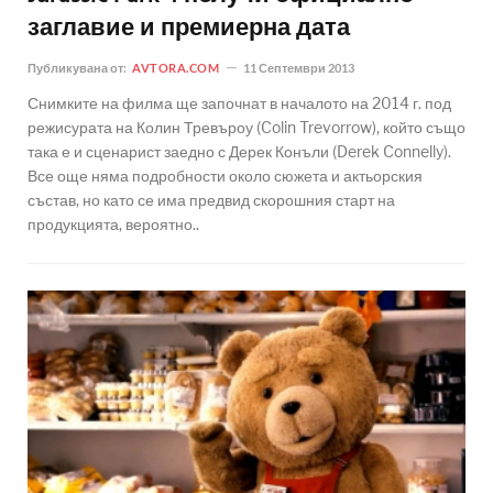
заглавие и премиерна дата
Публикувана от:
AVTORA.COM
11 Септември 2013
Снимките на филма ще започнат в началото на 2014 г. под
режисурата на Колин Тревъроу (Colin Trevorrow), който също
така е и сценарист заедно с Дерек Конъли (Derek Connelly).
Все още няма подробности около сюжета и актьорския
състав, но като се има предвид скорошния старт на
продукцията, вероятно..