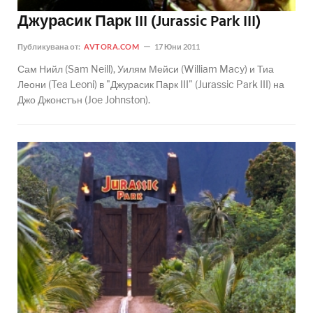
Джурасик Парк III (Jurassic Park III)
Публикувана от:
AVTORA.COM
17 Юни 2011
Сам Нийл (Sam Neill), Уилям Мейси (William Macy) и Тиа
Леони (Tea Leoni) в "Джурасик Парк III" (Jurassic Park III) на
Джо Джонстън (Joe Johnston).