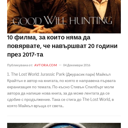
10 филма, за които няма да
повярвате, че навършват 20 гoдини
през 2017-та
Публикувана от:
AVTORA.COM
04 Декември 2016
1. The Lost World: Jurassic Park (Джурасик парк) Майкъл
Крайтън е автор на книгата, по която е направена първата
екранизация по темата. По-късно Стивън Спилбърг моли
автора да напише нова книга, за да може лентата да се
сдобие с продължение. Така се стига до The Lost World, в
която Майкъл връща от света..