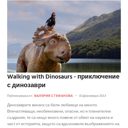
Walking with Dinosaurs - приключение
с динозаври
Публикувана от:
ВАЛЕРИЯ СТЕФАНОВА
10 Декември 2013
Динозаврите винаги са били любимци на киното.
Впечатляващи, необикновени, опасни, но и пленителни
създания, те са нещо много повече от обект на науката и
част от историята, защото са вдъхновили въображението на