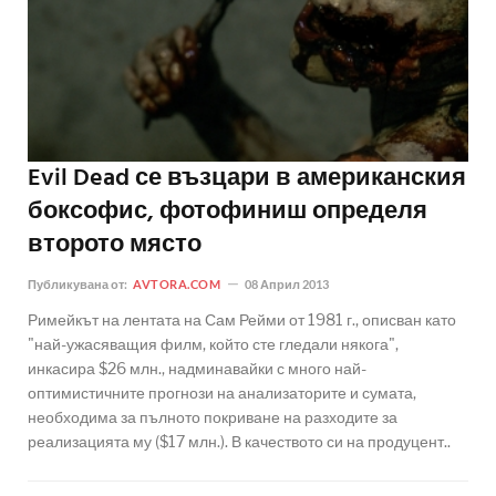
Evil Dead се възцари в американския
боксофис, фотофиниш определя
второто място
Публикувана от:
AVTORA.COM
08 Април 2013
Римейкът на лентата на Сам Рейми от 1981 г., описван като
"най-ужасяващия филм, който сте гледали някога",
инкасира $26 млн., надминавайки с много най-
оптимистичните прогнози на анализаторите и сумата,
необходима за пълното покриване на разходите за
реализацията му ($17 млн.). В качеството си на продуцент..