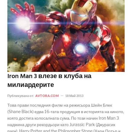
Iron Man 3 влезе в клуба на
милиардерите
Публикувана от:
AVTORA.COM
18 Май 2013
Това прави последния филм на режисьора Шейн Блек
(Shane Black) едва 16-тата продукция в историята на киното,
която достига колосалната сума. По този начин Iron Man 3
надмина други рекордьори като Jurassic Park (Джурасик
парк), Harry Potter and the Philosopher Stone (Хари Потър и