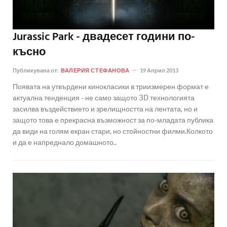
Jurassic Park - двадесет години по-
късно
Публикувана от:
ВАЛЕРИЯ СТЕФАНОВА
19 Април 2013
Появата на утвърдени кинокласики в триизмерен формат е
актуална тенденция - не само защото 3D технологията
засилва въздействието и зрелищността на лентата, но и
защото това е прекрасна възможност за по-младата публика
да види на голям екран стари, но стойностни филми.Колкото
и да е напреднало домашното..