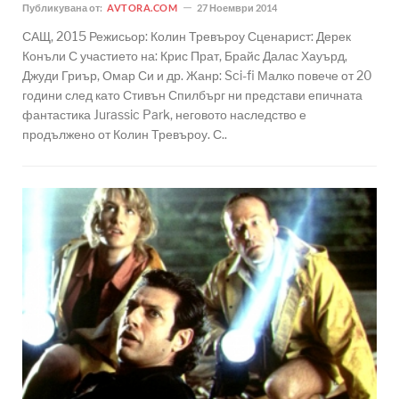
Публикувана от:
AVTORA.COM
27 Ноември 2014
САЩ, 2015 Режисьор: Колин Тревъроу Сценарист: Дерек
Конъли С участието на: Крис Прат, Брайс Далас Хауърд,
Джуди Гриър, Омар Си и др. Жанр: Sci-fi Малко повече от 20
години след като Стивън Спилбърг ни представи епичната
фантастика Jurassic Park, неговото наследство е
продължено от Колин Тревъроу. С..