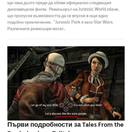
ще чака дълго преди да обяви официално следващия
динозавърски филм. Режисьорът на Jurassic World обаче,
ще пропусне възможността да се впусне в още едно
подобно приключение. "Jurassic Park e като Star Wars.
Различните режисьори могат..
Първи подробности за Tales From the