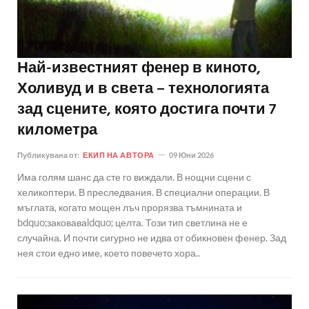
Най-известният фенер в киното,
Холивуд и в света – технологията
зад сцените, която достига почти 7
километра
Публикувана от:
ЕКИП НА АВТОРА
09 Юни 2026
Има голям шанс да сте го виждали. В нощни сцени с
хеликоптери. В преследвания. В специални операции. В
мъглата, когато мощен лъч прорязва тъмнината и
bdquo;заковаваldquo; целта. Този тип светлина не е
случайна. И почти сигурно не идва от обикновен фенер. Зад
нея стои едно име, което повечето хора..