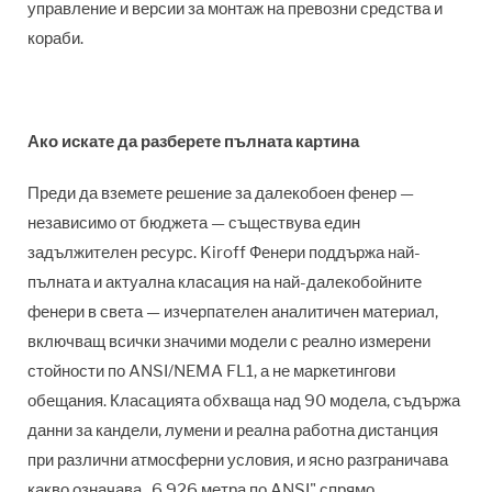
управление и версии за монтаж на превозни средства и
кораби.
Ако искате да разберете пълната картина
Преди да вземете решение за далекобоен фенер —
независимо от бюджета — съществува един
задължителен ресурс. Kiroff Фенери поддържа най-
пълната и актуална класация на най-далекобойните
фенери в света — изчерпателен аналитичен материал,
включващ всички значими модели с реално измерени
стойности по ANSI/NEMA FL1, а не маркетингови
обещания. Класацията обхваща над 90 модела, съдържа
данни за кандели, лумени и реална работна дистанция
при различни атмосферни условия, и ясно разграничава
какво означава „6 926 метра по ANSI" спрямо