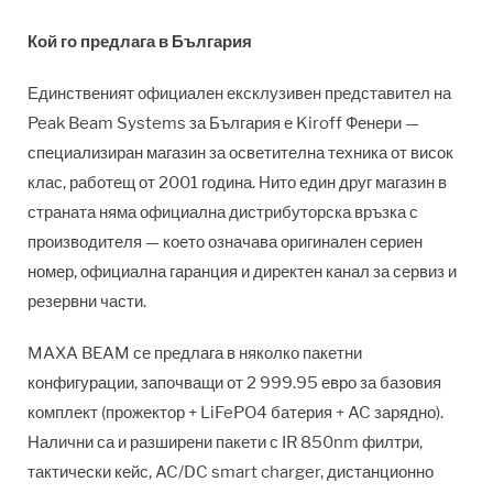
Кой го предлага в България
Единственият официален ексклузивен представител на
Peak Beam Systems за България е Kiroff Фенери —
специализиран магазин за осветителна техника от висок
клас, работещ от 2001 година. Нито един друг магазин в
страната няма официална дистрибуторска връзка с
производителя — което означава оригинален сериен
номер, официална гаранция и директен канал за сервиз и
резервни части.
MAXA BEAM се предлага в няколко пакетни
конфигурации, започващи от 2 999.95 евро за базовия
комплект (прожектор + LiFePO4 батерия + AC зарядно).
Налични са и разширени пакети с IR 850nm филтри,
тактически кейс, AC/DC smart charger, дистанционно