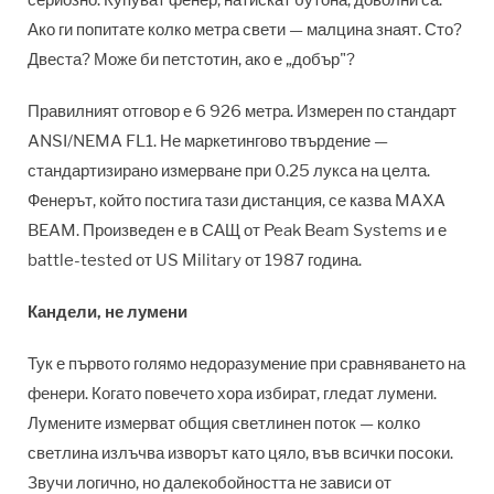
Ако ги попитате колко метра свети — малцина знаят. Сто?
Двеста? Може би петстотин, ако е „добър"?
Правилният отговор е 6 926 метра. Измерен по стандарт
ANSI/NEMA FL1. Не маркетингово твърдение —
стандартизирано измерване при 0.25 лукса на целта.
Фенерът, който постига тази дистанция, се казва MAXA
BEAM. Произведен е в САЩ от Peak Beam Systems и е
battle-tested от US Military от 1987 година.
Кандели, не лумени
Тук е първото голямо недоразумение при сравняването на
фенери. Когато повечето хора избират, гледат лумени.
Лумените измерват общия светлинен поток — колко
светлина излъчва изворът като цяло, във всички посоки.
Звучи логично, но далекобойността не зависи от