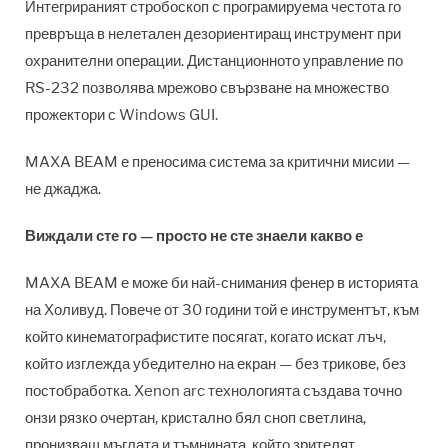
Интегрираният стробоскоп с програмируема честота го
превръща в нелетален дезориентиращ инструмент при
охранителни операции. Дистанционното управление по
RS-232 позволява мрежово свързване на множество
прожектори с Windows GUI.
MAXA BEAM е преносима система за критични мисии —
не джаджа.
Виждали сте го — просто не сте знаели какво е
MAXA BEAM е може би най-снимания фенер в историята
на Холивуд. Повече от 30 години той е инструментът, към
който кинематографистите посягат, когато искат лъч,
който изглежда убедително на екран — без трикове, без
постобработка. Xenon arc технологията създава точно
онзи рязко очертан, кристално бял сноп светлина,
пронизващ мъглата и тъмнината, който зрителят