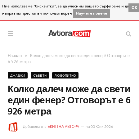
Ние използваме "бисквитки", за да улесним вашето сърфиране и да
OK
направим престоя ви по-ползотворен
Научете повече
»
Начало
Колко далеч може да свети един фенер? Отговорът е
6 926 метра
ДЖАДЖИ
СЪВЕТИ
ЛЮБОПИТНО
Колко далеч може да свети
един фенер? Отговорът е 6
926 метра
Добавена от:
ЕКИП НА АВТОРА
на
03 Юни 2026