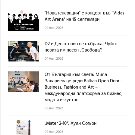
"Нова генерация" с концерт във "Vidas
Art Arena" на 15 септември
04 Авг. 2026
D2 и Део отново се събраха! Чуйте
новата им песен „Свобода“!
04 Авг. 2026
От България към света: Мила
Захариева учреди Balkan Open Door -
Business, Fashion and Art –
международна платформа за бизнес,
мода и изкуство
03 Авг. 2026
„Mater 2-10“, Хуан Согьон
02 Авг. 2026