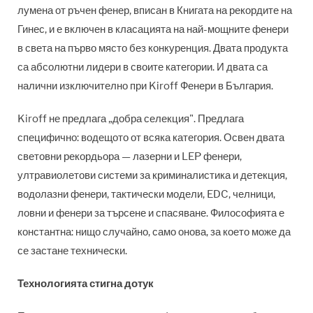
лумена от ръчен фенер, вписан в Книгата на рекордите на
Гинес, и е включен в класацията на най-мощните фенери
в света на първо място без конкуренция. Двата продукта
са абсолютни лидери в своите категории. И двата са
налични изключително при Kiroff Фенери в България.
Kiroff не предлага „добра селекция". Предлага
специфично: водещото от всяка категория. Освен двата
световни рекордьора — лазерни и LEP фенери,
ултравиолетови системи за криминалистика и детекция,
водолазни фенери, тактически модели, EDC, челници,
ловни и фенери за търсене и спасяване. Философията е
константна: нищо случайно, само онова, за което може да
се застане технически.
Технологията стигна дотук