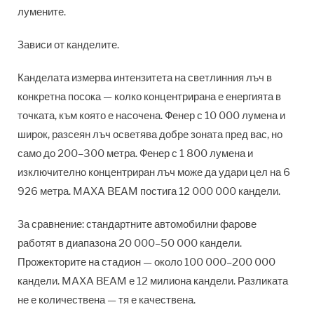
лумените.
Зависи от канделите.
Канделата измерва интензитета на светлинния лъч в
конкретна посока — колко концентрирана е енергията в
точката, към която е насочена. Фенер с 10 000 лумена и
широк, разсеян лъч осветява добре зоната пред вас, но
само до 200–300 метра. Фенер с 1 800 лумена и
изключително концентриран лъч може да удари цел на 6
926 метра. MAXA BEAM постига 12 000 000 кандели.
За сравнение: стандартните автомобилни фарове
работят в диапазона 20 000–50 000 кандели.
Прожекторите на стадион — около 100 000–200 000
кандели. MAXA BEAM е 12 милиона кандели. Разликата
не е количествена — тя е качествена.