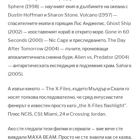
Sphere (1998) — научният екип в дълбините на океана с
Dustin Hoffman и Sharon Stone. Volcano (1997) —
спасителните екипи в горящия Лос Анджелис. Ghost Ship
(2002) — изоставеният кораб в открито море. Gone in 60
Seconds (2000) — Nic Cage и преследването. The Day
After Tomorrow (2004) — лъчите, пронизващи
апокалиптичната снежна буря. Alien vs. Predator (2004)
— антарктическата експедиция в подземния храм. Sahara
(2005).
А извън киното — The X-Files, където Мълдър и Скали го
носят толкова последователно, че сред ентусиастите
фенерът е известен просто като „the X-Files flashlight".
Плюс NCIS, CSI: Miami, 24 и Crossing Jordan.
Ако сте гледали тези филми и сериали — вие вече сте
виждали MAXA BEAM. Просто не сте знаели как се казва.