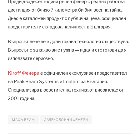
Преди двадесет години ръчен фенер с реална работна
дистанция от близо 7 километра би бил военна тайна.
Днес е каталожен продукт с публична цена, официален
представител и складова наличност в България.
Въпросът вече не е дали такава технология съществува.
Въпросът е за какво ви е нужна — и дали сте готови да я
използвате сериозно.
Kiroff Фенери
е официален ексклузивен представител
на Peak Beam Systems и Imalent за България.
Специализира в осветителна техника от висок клас от
2001 година.
MAXA BEAM
ДАЛЕКОБОЙНИ ФЕНЕРИ