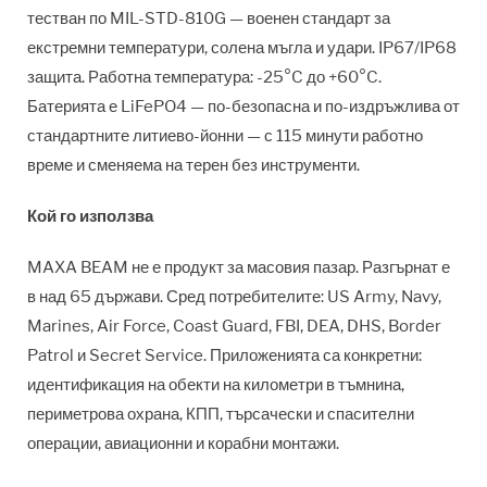
тестван по MIL-STD-810G — военен стандарт за
екстремни температури, солена мъгла и удари. IP67/IP68
защита. Работна температура: -25°C до +60°C.
Батерията е LiFePO4 — по-безопасна и по-издръжлива от
стандартните литиево-йонни — с 115 минути работно
време и сменяема на терен без инструменти.
Кой го използва
MAXA BEAM не е продукт за масовия пазар. Разгърнат е
в над 65 държави. Сред потребителите: US Army, Navy,
Marines, Air Force, Coast Guard, FBI, DEA, DHS, Border
Patrol и Secret Service. Приложенията са конкретни:
идентификация на обекти на километри в тъмнина,
периметрова охрана, КПП, търсачески и спасителни
операции, авиационни и корабни монтажи.