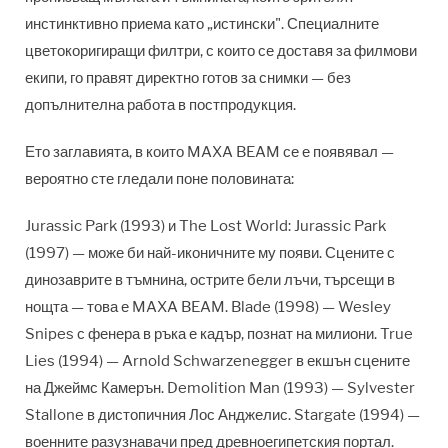
инстинктивно приема като „истински". Специалните
цветокоригиращи филтри, с които се доставя за филмови
екипи, го правят директно готов за снимки — без
допълнителна работа в постпродукция.
Ето заглавията, в които MAXA BEAM се е появявал —
вероятно сте гледали поне половината:
Jurassic Park (1993) и The Lost World: Jurassic Park
(1997) — може би най-иконичните му появи. Сцените с
динозаврите в тъмнина, острите бели лъчи, търсещи в
нощта — това е MAXA BEAM. Blade (1998) — Wesley
Snipes с фенера в ръка е кадър, познат на милиони. True
Lies (1994) — Arnold Schwarzenegger в екшън сцените
на Джеймс Камерън. Demolition Man (1993) — Sylvester
Stallone в дистопичния Лос Анджелис. Stargate (1994) —
военните разузнавачи пред древноегипетския портал.