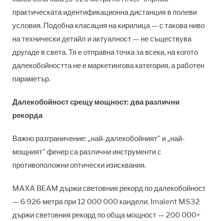
практическата идентификационна дистанция в полеви
условия. Подобна класация на кирилица — с такова ниво
на технически детайл и актуалност — не съществува
другаде в света. Тя е отправна точка за всеки, на когото
далекобойността не е маркетингова категория, а работен
параметър.
Далекобойност срещу мощност: два различни
рекорда
Важно разграничение: „най-далекобойният" и „най-
мощният" фенер са различни инструменти с
противоположни оптически изисквания.
MAXA BEAM държи световния рекорд по далекобойност
— 6 926 метра при 12 000 000 кандели. Imalent MS32
държи световния рекорд по обща мощност — 200 000+