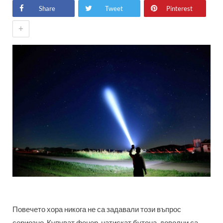
Share
Tweet
Pinterest
+
Повечето хора никога не са задавали този въпрос
сериозно. Купуват фенер, натискат бутона, доволни са.