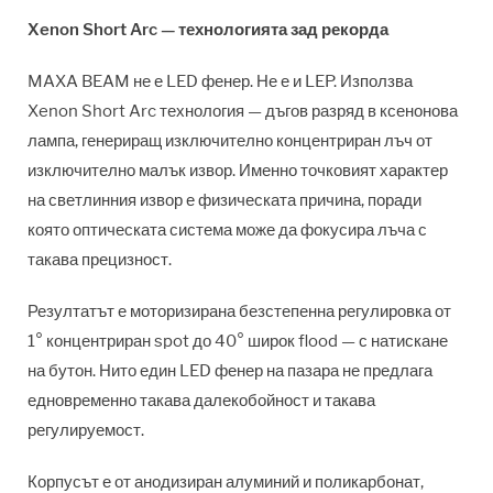
Xenon Short Arc — технологията зад рекорда
MAXA BEAM не е LED фенер. Не е и LEP. Използва
Xenon Short Arc технология — дъгов разряд в ксенонова
лампа, генериращ изключително концентриран лъч от
изключително малък извор. Именно точковият характер
на светлинния извор е физическата причина, поради
която оптическата система може да фокусира лъча с
такава прецизност.
Резултатът е моторизирана безстепенна регулировка от
1° концентриран spot до 40° широк flood — с натискане
на бутон. Нито един LED фенер на пазара не предлага
едновременно такава далекобойност и такава
регулируемост.
Корпусът е от анодизиран алуминий и поликарбонат,