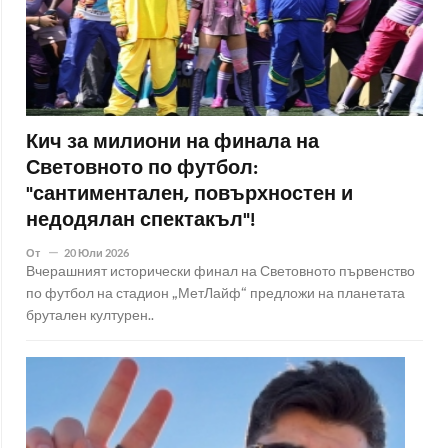
Кич за милиони на финала на
Световното по футбол:
"сантиментален, повърхностен и
недодялан спектакъл"!
От
20 Юли 2026
Вчерашният исторически финал на Световното първенство
по футбол на стадион „МетЛайф“ предложи на планетата
брутален културен..