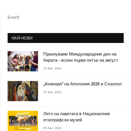
Error9
НАЙ-НОВИ
Празнуваме Международния ден на
бирата - всеки първи петък на август
07 Авг. 2026
„Ахинора“ на Аполония 2026 в Созопол
07 Авг. 2026
Лято на паветата в Националния
етнографски музей
05 Авг. 2026