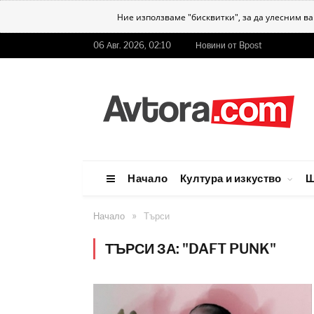
Ние използваме "бисквитки", за да улесним в
06 Авг. 2026, 02:10
Новини от Bpost
Начало
Култура и изкуство
Ш
»
Начало
Търси
ТЪРСИ ЗА: "DAFT PUNK"