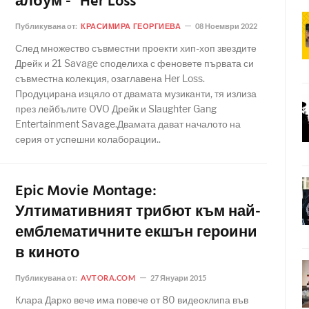
албум - "Her Loss"
Публикувана от:
КРАСИМИРА ГЕОРГИЕВА
08 Ноември 2022
След множество съвместни проекти хип-хоп звездите
Дрейк и 21 Savage споделиха с феновете първата си
съвместна колекция, озаглавена Her Loss.
Продуцирана изцяло от двамата музиканти, тя излиза
през лейбълите OVO Дрейк и Slaughter Gang
Entertainment Savage.Двамата дават началото на
серия от успешни колаборации..
Epic Movie Montage:
Ултимативният трибют към най-
емблематичните екшън героини
в киното
Публикувана от:
AVTORA.COM
27 Януари 2015
Клара Дарко вече има повече от 80 видеоклипа във