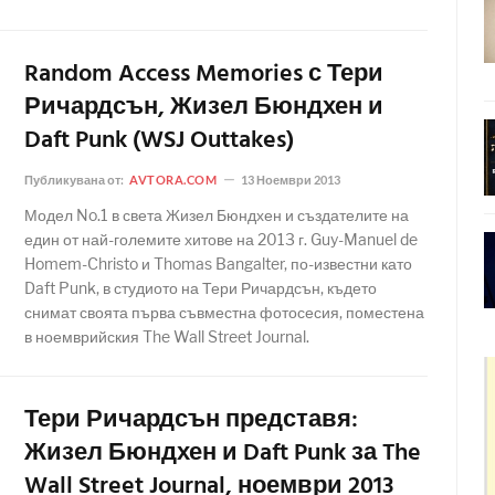
Random Access Memories с Тери
Ричардсън, Жизел Бюндхен и
Daft Punk (WSJ Outtakes)
Публикувана от:
AVTORA.COM
13 Ноември 2013
Модел No.1 в света Жизел Бюндхен и създателите на
един от най-големите хитове на 2013 г. Guy-Manuel de
Homem-Christo и Thomas Bangalter, по-известни като
Daft Punk, в студиото на Тери Ричардсън, където
снимат своята първа съвместна фотосесия, поместена
в ноемврийския The Wall Street Journal.
Тери Ричардсън представя:
Жизел Бюндхен и Daft Punk за The
Wall Street Journal, ноември 2013