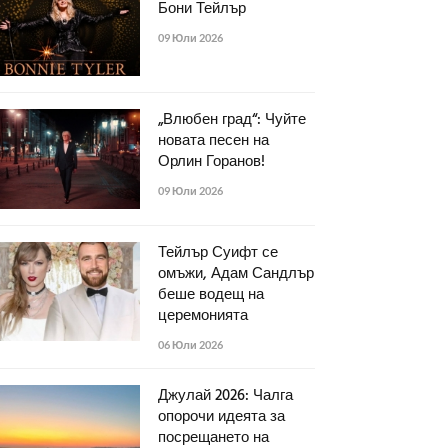
Бони Тейлър
09 Юли 2026
„Влюбен град“: Чуйте
новата песен на
Орлин Горанов!
09 Юли 2026
Тейлър Суифт се
омъжи, Адам Сандлър
беше водещ на
церемонията
06 Юли 2026
Джулай 2026: Чалга
опорочи идеята за
посрещането на