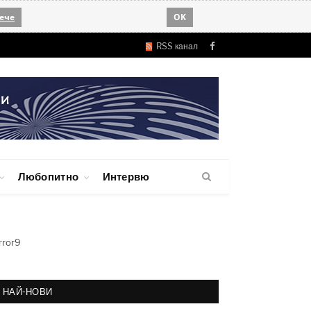
ече
OK
RSS канал
Facebook
Любопитно
Интервю
rror9
НАЙ-НОВИ