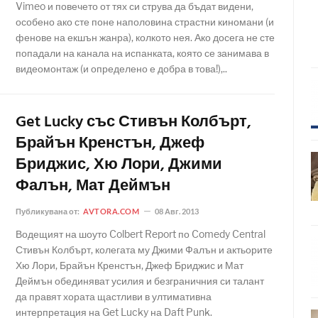
Vimeo и повечето от тях си струва да бъдат видени,
особено ако сте поне наполовина страстни киномани (и
фенове на екшън жанра), колкото нея. Ако досега не сте
попадали на канала на испанката, която се занимава в
видеомонтаж (и определено е добра в това!),..
Get Lucky със Стивън Колбърт,
Брайън Кренстън, Джеф
Бриджис, Хю Лори, Джими
Фалън, Мат Деймън
Публикувана от:
AVTORA.COM
08 Авг. 2013
Водещият на шоуто Colbert Report по Comedy Central
Стивън Колбърт, колегата му Джими Фалън и актьорите
Хю Лори, Брайън Кренстън, Джеф Бриджис и Мат
Деймън обединяват усилия и безграничния си талант
да правят хората щастливи в ултимативна
интерпретация на Get Lucky на Daft Punk.