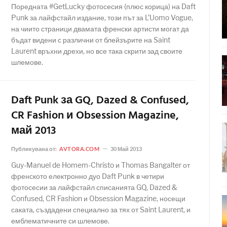
Поредната #GetLucky фотосесия (плюс корица) на Daft
Punk за лайфстайл издание, този път за L’Uomo Vogue,
на чиито страници двамата френски артисти могат да
бъдат видени с различни от блейзърите на Saint
Laurent връхни дрехи, но все така скрити зад своите
шлемове.
Daft Punk за GQ, Dazed & Confused,
CR Fashion и Obsession Magazine,
май 2013
Публикувана от:
AVTORA.COM
30 Май 2013
Guy-Manuel de Homem-Christo и Thomas Bangalter от
френското електронно дуо Daft Punk в четири
фотосесии за лайфстайл списанията GQ, Dazed &
Confused, CR Fashion и Obsession Magazine, носещи
саката, създадени специално за тях от Saint Laurent, и
емблематичните си шлемове.