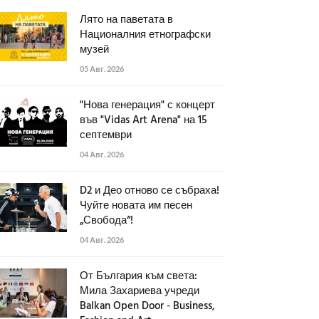
Лято на паветата в
Националния етнографски
музей
05 Авг. 2026
"Нова генерация" с концерт
във "Vidas Art Arena" на 15
септември
04 Авг. 2026
D2 и Део отново се събраха!
Чуйте новата им песен
„Свобода“!
04 Авг. 2026
От България към света:
Мила Захариева учреди
Balkan Open Door - Business,