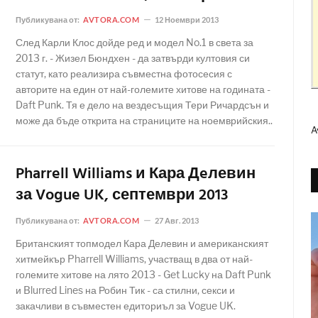
Публикувана от:
AVTORA.COM
12 Ноември 2013
След Карли Клос дойде ред и модел No.1 в света за
2013 г. - Жизел Бюндхен - да затвърди култовия си
статут, като реализира съвместна фотосесия с
авторите на един от най-големите хитове на годината -
Daft Punk. Тя е дело на вездесъщия Тери Ричардсън и
може да бъде открита на страниците на ноемврийския..
A
Pharrell Williams и Кара Дeлевин
за Vogue UK, септември 2013
Публикувана от:
AVTORA.COM
27 Авг. 2013
Британският топмодел Кара Делевин и американският
хитмейкър Pharrell Williams, участващ в два от най-
големите хитове на лято 2013 - Get Lucky на Daft Punk
и Blurred Lines на Робин Тик - са стилни, секси и
закачливи в съвместен едиториъл за Vogue UK.