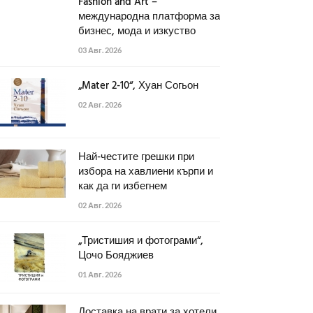
Fashion and Art –
международна платформа за
бизнес, мода и изкуство
03 Авг. 2026
„Mater 2-10“, Хуан Согьон
02 Авг. 2026
Най-честите грешки при
избора на хавлиени кърпи и
как да ги избегнем
02 Авг. 2026
„Тристишия и фотограми“,
Цочо Бояджиев
01 Авг. 2026
Доставка на врати за хотели