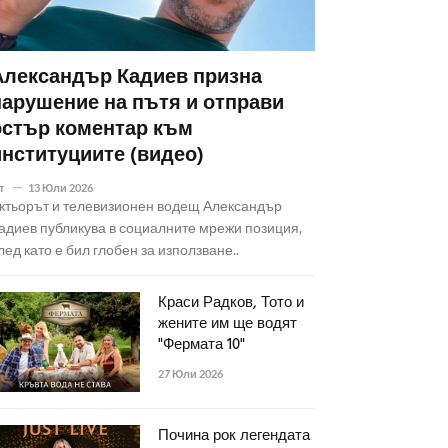
Александър Кадиев призна
нарушение на пътя и отправи
остър коментар към
институциите (видео)
т
13 Юли 2026
ктьорът и телевизионен водещ Александър
адиев публикува в социалните мрежи позиция,
лед като е бил глобен за използване..
Краси Радков, Тото и
жените им ще водят
"Фермата 10"
27 Юли 2026
Почина рок легендата