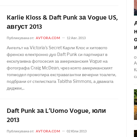
Karlie Kloss & Daft Punk за Vogue US,
август 2013
Публикувана от:
AVTORA.COM
12 Авг. 2013
Ангелът на Victoria's Secret Карли Клос и хитовото
френско електронно дуо Daft Punk си партнират в
О
ексклузивна фотосесия за американския Vogue на
А
фотографа Craig McDean, чрез която американският
К
топмодел промотира екстравагантни вечерни тоалети,
с
подбрани от стилистката Tabitha Simmons, а двамата
диджеи,..
Daft Punk за L’Uomo Vogue, юли
2013
Публикувана от:
AVTORA.COM
02 Юли 2013