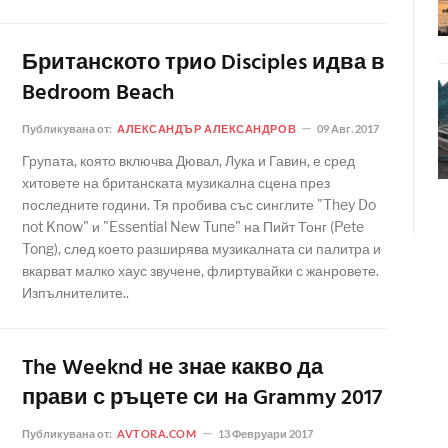
Британското трио Disciples идва в
Bedroom Beach
Публикувана от:
АЛЕКСАНДЪР АЛЕКСАНДРОВ
09 Авг. 2017
Групата, която включва Дювал, Лука и Гавин, е сред
хитовете на британската музикална сцена през
последните години. Тя пробива със синглите "They Do
not Know" и "Essential New Tune" на Пийт Тонг (Pete
Tong), след което разширява музикалната си палитра и
вкарват малко хаус звучене, флиртувайки с жанровете.
Изпълнителите..
The Weeknd не знае какво да
прави с ръцете си нa Grammy 2017
Публикувана от:
AVTORA.COM
13 Февруари 2017