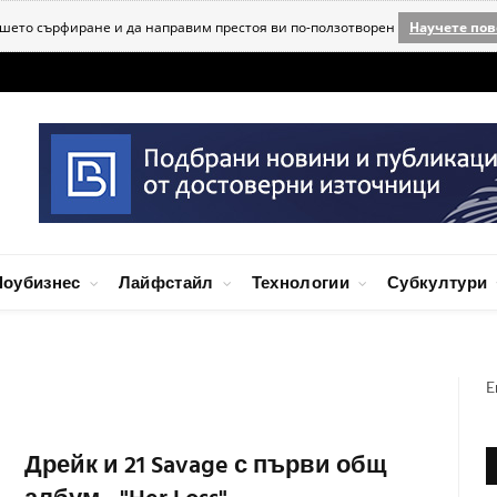
ашето сърфиране и да направим престоя ви по-ползотворен
Научете пов
оубизнес
Лайфстайл
Технологии
Субкултури
E
Дрейк и 21 Savage с първи общ