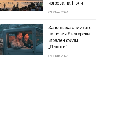
изгрева на 1 юли
02 Юли 2026
Започнаха снимките
на новия български
игрален филм
„Пилоти“
01 Юли 2026