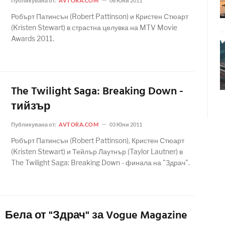
Публикувана от:
AVTORA.COM
06 Юни 2011
Робърт Патинсън (Robert Pattinson) и Кристен Стюарт
(Kristen Stewart) в страстна целувка на MTV Movie
Awards 2011.
The Twilight Saga: Breaking Down -
тийзър
Публикувана от:
AVTORA.COM
03 Юни 2011
Робърт Патинсън (Robert Pattinson), Кристен Стюарт
(Kristen Stewart) и Тейлър Лаутнър (Taylor Lautner) в
The Twilight Saga: Breaking Down - финала на "Здрач".
Бела от "Здрач" за Vogue Magazine