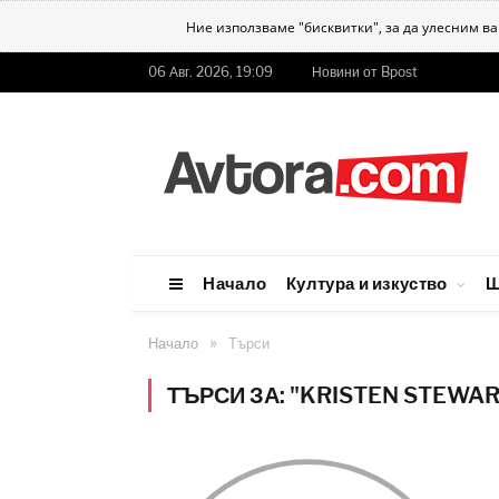
Ние използваме "бисквитки", за да улесним в
06 Авг. 2026, 19:09
Новини от Bpost
Начало
Култура и изкуство
Ш
»
Начало
Търси
ТЪРСИ ЗА: "KRISTEN STEWAR