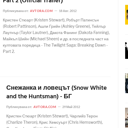
Part 2 (Official Trailer)
Публикувана от:
AVTORA.COM
18 Авг. 2012
Кристен Стюарт (Kristen Stewart), Робърт Патинсън
(Robert Pattinson), Ашли Грийн (Ashley Greene), Тейлър
Лаутнър (Taylor Lautner), Дакота Фанинг (Dakota Fanning),
Майкъл Шийн (Michael Sheen) и др. в последната част на
култовата поредица - The Twilight Saga: Breaking Dawn -
Part 2.
Снежанка и ловецът (Snow White
and the Huntsman) - БГ
Публикувана от:
AVTORA.COM
29 Май 2012
Кристен Стюарт (Kristen Stewart), Чарлийз Терон
(Charlize Theron), Крис Хемсуърт (Chris Hemsworth),