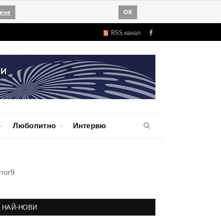
ече
OK
RSS канал
Facebook
Любопитно
Интервю
rror9
НАЙ-НОВИ