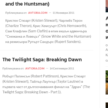
and the Huntsman)
Публикувана от:
AVTORA.COM
11 Ноември 2011
Кристен Стюарт (Kristen Stewart), Чарлийз Терон
(Charlize Theron), Крис Хемсуърт (Chris Hemsworth),
Сам Клафлин (Sam Claflin) в епик екшън адвенчъра
“Снежанка и Ловецът” (Snow White and the Huntsman)
на режисьора Рупърт Сандърс (Rupert Sanders).
О
А
К
The Twilight Saga: Breaking Dawn
с
Публикувана от:
AVTORA.COM
14 Септември 2011
Робърт Патинсън (Robert Pattinson), Кристен Стюарт
(Kristen Stewart), Тайлър Лаутнър (Taylor Lautner) в
първата част от дългоочаквания финал на "Здрач" (The
Twilight Saga: Breaking Dawn - Part 1).