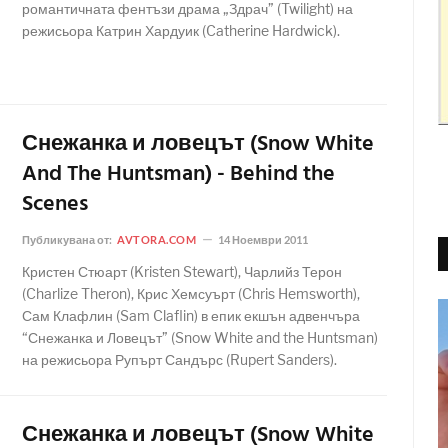
романтичната фентъзи драма „Здрач” (Twilight) на
режисьора Катрин Хардуик (Catherine Hardwick).
Снежанка и ловецът (Snow White
And The Huntsman) - Behind the
Scenes
Публикувана от:
AVTORA.COM
14 Ноември 2011
Кристен Стюарт (Kristen Stewart), Чарлийз Терон
(Charlize Theron), Крис Хемсуърт (Chris Hemsworth),
Сам Клафлин (Sam Claflin) в епик екшън адвенчъра
“Снежанка и Ловецът” (Snow White and the Huntsman)
на режисьора Рупърт Сандърс (Rupert Sanders).
Снежанка и ловецът (Snow White