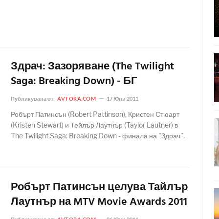
Здрач: Зазоряване (The Twilight
Saga: Breaking Down) - БГ
Публикувана от:
AVTORA.COM
17 Юни 2011
Робърт Патинсън (Robert Pattinson), Кристен Стюарт
(Kristen Stewart) и Тейлър Лаутнър (Taylor Lautner) в
The Twilight Saga: Breaking Down - финала на "Здрач".
Робърт Патинсън целува Тайлър
Лаутнър на MTV Movie Awards 2011