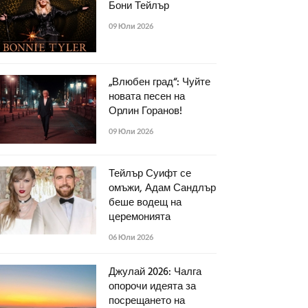
Бони Тейлър
09 Юли 2026
„Влюбен град“: Чуйте
новата песен на
Орлин Горанов!
09 Юли 2026
Тейлър Суифт се
омъжи, Адам Сандлър
беше водещ на
церемонията
06 Юли 2026
Джулай 2026: Чалга
опорочи идеята за
посрещането на