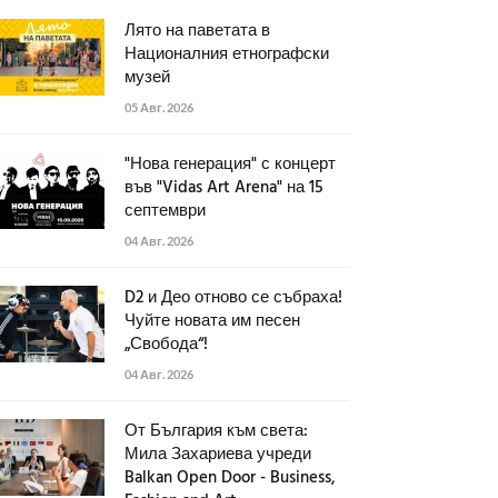
Лято на паветата в
Националния етнографски
музей
05 Авг. 2026
"Нова генерация" с концерт
във "Vidas Art Arena" на 15
септември
04 Авг. 2026
D2 и Део отново се събраха!
Чуйте новата им песен
„Свобода“!
04 Авг. 2026
От България към света:
Мила Захариева учреди
Balkan Open Door - Business,