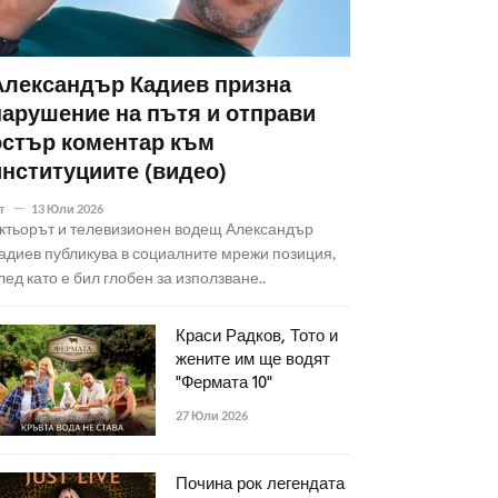
Александър Кадиев призна
нарушение на пътя и отправи
остър коментар към
институциите (видео)
т
13 Юли 2026
ктьорът и телевизионен водещ Александър
адиев публикува в социалните мрежи позиция,
лед като е бил глобен за използване..
Краси Радков, Тото и
жените им ще водят
"Фермата 10"
27 Юли 2026
Почина рок легендата