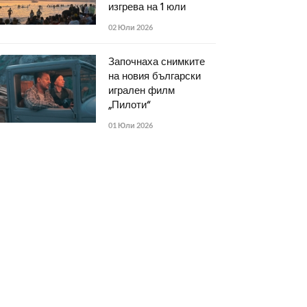
изгрева на 1 юли
02 Юли 2026
Започнаха снимките
на новия български
игрален филм
„Пилоти“
01 Юли 2026