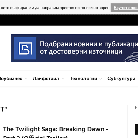
ашето сърфиране и да направим престоя ви по-ползотворен
Научете пов
оубизнес
Лайфстайл
Технологии
Субкултури
E
T"
The Twilight Saga: Breaking Dawn -