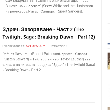
Сам Клафлин (Sam Claflin) в епик екшън адвенчъра
“Снежанка и Ловецът” (Snow White and the Huntsman)
на режисьора Рупърт Сандърс (Rupert Sanders).
Здрач: Зазоряване - Част 2 (The
Twilight Saga: Breaking Dawn - Part 12)
Публикувана от:
AVTORA.COM
29 Март 2012
Робърт Патинсън (Robert Pattinson), Кристен Стюарт
(Kristen Stewart) и Тайлър Лаутнър (Taylor Lautner) във
финала на хитовата поредица "Здрач" (The Twilight Saga)
- Breaking Dawn - Part 2.