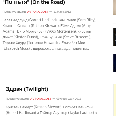
"По пътя" (On the Road)
Публикувана от:
AVTORA.COM
11 Март 2012
Гарет Хедлунд (Garrett Hedlund) Сам Райли (Sam Riley),
Кристън Стюарт (Kristen Stewart), Ейми Адамс (Amy
Adams), Виго Мортенсен (Viggo Mortensen), Кирстен
Дънст (Kirsten Dunst), Стив Бушеми (Steve Buscemi),
Терънс Хаурд (Terrence Howard) и Елизабет Мос
(Elisabeth Moss) в широкоекранната адаптация на..
Здрач (Twilight)
Публикувана от:
AVTORA.COM
05 Февруари 2012
Кристен Стюарт (Kristen Stewart), Робърт Патинсън
(Robert Pattinson) и Тайлър Лаутнър (Taylor Lautner) в