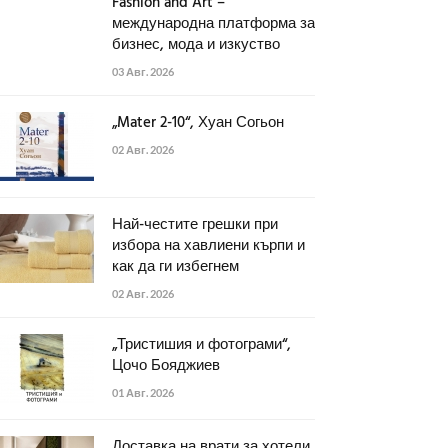
Fashion and Art –
международна платформа за
бизнес, мода и изкуство
03 Авг. 2026
„Mater 2-10“, Хуан Согьон
02 Авг. 2026
Най-честите грешки при
избора на хавлиени кърпи и
как да ги избегнем
02 Авг. 2026
„Тристишия и фотограми“,
Цочо Бояджиев
01 Авг. 2026
Доставка на врати за хотели