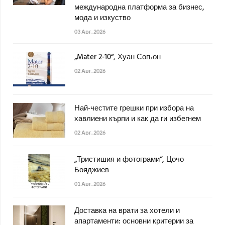
международна платформа за бизнес,
мода и изкуство
03 Авг. 2026
„Mater 2-10“, Хуан Согьон
02 Авг. 2026
Най-честите грешки при избора на
хавлиени кърпи и как да ги избегнем
02 Авг. 2026
„Тристишия и фотограми“, Цочо
Бояджиев
01 Авг. 2026
Доставка на врати за хотели и
апартаменти: основни критерии за