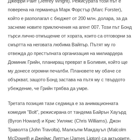
Джефри Райт (Jeffrey Wright). Режисурата този път е
поверена на германеца Марк Форстър (Marc Forster),
който е разполагал с бюджет от 200 млн. долара, за да
заснеме новите приключения на агент 007. Този път Бонд
търси лично отмъщение от хората, които са отговорни за
смъртта на неговата любима Вайпър. Пътят му го
отвежда до престъпната организация на милиардера
Доминик Грийн, планиращ преврат в Боливия, който ще
му донесе огромни печалби. Плановете му обаче се
объркват, защото Бонд застава на пътя му с твърдото
убеждение, че Грийн трябва да умре.
Третата позиция тази седмица е за анимационната
комедия "Bolt", режисирана от тандема Байрън Хауърд
(Byron Howard) и Крис Уилямс (Chris Williams). Джон
Траволта (John Travolta), Малкълм Макдауъл (Malcolm
McDowell) и Джеймс Липтън (James Lipton) са актьорите,