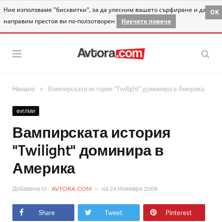
Ние използваме "бисквитки", за да улесним вашето сърфиране и да
OK
направим престоя ви по-ползотворен
Научете повече
»
Начало
Вампирската история "Twilight" доминира в Америка
ФИЛМИ
Вампирската история
"Twilight" доминира в
Америка
Добавена от:
AVTORA.COM
на
24 Ноември 2008
Share
Tweet
Pinterest