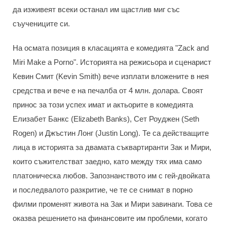
да изживеят всеки останал им щастлив миг със
съучениците си.
На осмата позиция в класацията е комедията "Zack and
Miri Make a Porno". Историята на режисьора и сценарист
Кевин Смит (Kevin Smith) вече изплати вложените в нея
средства и вече е на печалба от 4 млн. долара. Своят
принос за този успех имат и актьорите в комедията
Елизабет Банкс (Elizabeth Banks), Сет Роуджен (Seth
Rogen) и Джъстин Лонг (Justin Long). Те са действащите
лица в историята за двамата съквартиранти Зак и Мири,
които съжителстват заедно, като между тях има само
платоническа любов. Запознанството им с гей-двойката
и последвалото разкритие, че те се снимат в порно
филми променят живота на Зак и Мири завинаги. Това се
оказва решението на финансовите им проблеми, когато