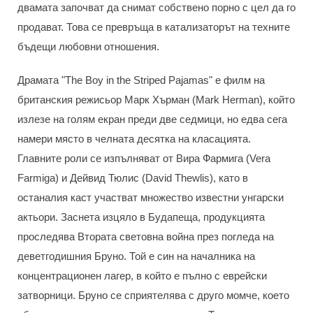
двамата започват да снимат собствено порно с цел да го
продават. Това се превръща в катализаторът на техните
бъдещи любовни отношения.
Драмата "The Boy in the Striped Pajamas" е филм на
британския режисьор Марк Хърман (Mark Herman), който
излезе на голям екран преди две седмици, но едва сега
намери място в челната десятка на класацията.
Главните роли се изпълняват от Вира Фармига (Vera
Farmiga) и Дейвид Тюлис (David Thewlis), като в
останалия каст участват множество известни унгарски
актьори. Заснета изцяло в Будапеща, продукцията
проследява Втората световна война през погледа на
деветгодишния Бруно. Той е син на началника на
концентрационен лагер, в който е пълно с еврейски
затворници. Бруно се сприятелява с друго момче, което