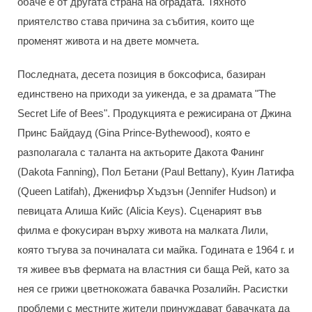
обаче е от другата страна на оградата. Тяхното
приятелство става причина за събития, които ще
променят живота и на двете момчета.
Последната, десета позиция в боксофиса, базиран
единствено на приходи за уикенда, е за драмата "The
Secret Life of Bees". Продукцията е режисирана от Джина
Принс Байдауд (Gina Prince-Bythewood), която е
разполагала с таланта на актьорите Дакота Фанинг
(Dakota Fanning), Пол Бетани (Paul Bettany), Куин Латифа
(Queen Latifah), Дженифър Хъдзън (Jennifer Hudson) и
певицата Алиша Кийс (Alicia Keys). Сценарият във
филма е фокусиран върху живота на малката Лили,
която тъгува за починалата си майка. Годината е 1964 г. и
тя живее във фермата на властния си баща Рей, като за
нея се грижи цветнокожата бавачка Розалийн. Расистки
проблеми с местните жители принуждават бавачката да