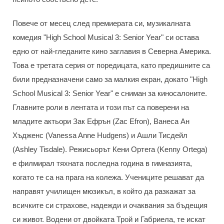
Повече от месец след премиерата си, музикалната
комедия "High School Musical 3: Senior Year" си остава
едно от най-гледаните кино заглавия в Северна Америка.
Това е третата серия от поредицата, като предишните са
били предназначени само за малкия екран, докато "High
School Musical 3: Senior Year" е сниман за киносалоните.
Главните роли в лентата и този път са поверени на
младите актьори Зак Ефрън (Zac Efron), Ванеса Ан
Хъдженс (Vanessa Anne Hudgens) и Ашли Тисдейл
(Ashley Tisdale). Режисьорът Кени Ортега (Kenny Ortega)
е филмирал тяхната последна година в гимназията,
когато те са на прага на колежа. Учениците решават да
направят училищен мюзикъл, в който да разкажат за
всичките си страхове, надежди и очаквания за бъдещия
си живот. Водени от двойката Трой и Габриела, те искат