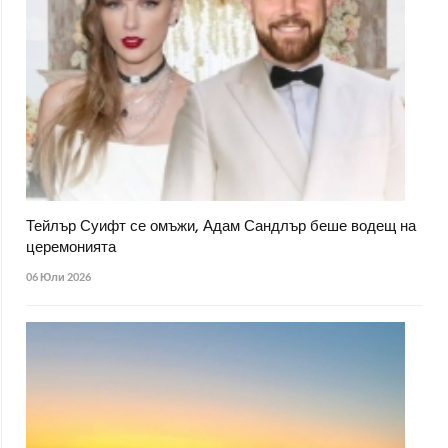
Тейлър Суифт се омъжи, Адам Сандлър беше водещ на
церемонията
06 Юли 2026