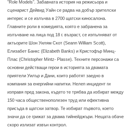
"Role Models". Забавната история на режисьора и
сценарист Дейвид Уайн се радва на добър зрителски
интерес и се излъчва в 2700 щатски киносалона.
Главните роли в комедията, която е забранена за
излъчване на лица под 18 г. възраст, се изпълняват от
актьорите Шон Уилям Скот (Seann William Scott),
Елизабет Банкс (Elizabeth Banks) и Кристофър Минц-
Плас (Christopher Mintz- Plasse). Техните персонажи са
основни действащи герои в историята за двамата
приятели Уилър и Дани, които работят заедно в
компания за енергийни напитки. Нелеп инцидент ги
изправя пред закона, където те трябва да избират между
150 часа общественополезен труд или ефективна
присъда в щатски затвор. Те избират първото, което
значи да се грижат за двама тийнейджъри. Нещата обаче
скоро излизат извън контрол.