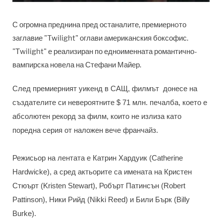
С огромна преднина пред останалите, премиернoто
заглавие "Twilight" оглави американския боксофис.
"Тwilight" е реализиран по едноименната романтично-
вампирска новела на Стефани Майер.
След премиерният уикенд в САЩ, филмът донесе на
създателите си невероятните $ 71 млн. печалба, което е
абсолютен рекорд за филм, които не излиза като
поредна серия от наложен вече франчайз.
Режисьор на лентата е Катрин Хардуик (Catherine
Hardwicke), а сред актьорите са имената на Кристен
Стюърт (Kristen Stewart), Робърт Патинсън (Robert
Pattinson), Ники Рийд (Nikki Reed) и Били Бърк (Billy
Burke).