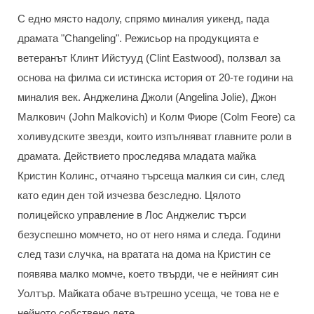
С едно място надолу, спрямо миналия уикенд, пада
драмата "Changeling". Режисьор на продукцията е
ветеранът Клинт Ийстууд (Clint Eastwood), ползвал за
основа на филма си истинска история от 20-те години на
миналия век. Анджелина Джоли (Angelina Jolie), Джон
Малкович (John Malkovich) и Колм Фиоре (Colm Feore) са
холивудските звезди, които изпълняват главните роли в
драмата. Действието проследява младата майка
Кристин Колинс, отчаяно търсеща малкия си син, след
като един ден той изчезва безследно. Цялото
полицейско управление в Лос Анджелис търси
безуспешно момчето, но от него няма и следа. Години
след тази случка, на вратата на дома на Кристин се
появява малко момче, което твърди, че е нейният син
Уолтър. Майката обаче вътрешно усеща, че това не е
нейното собствено дете.