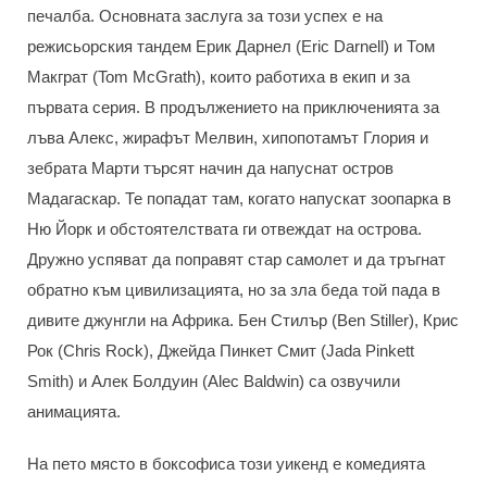
печалба. Основната заслуга за този успех е на
режисьорския тандем Ерик Дарнел (Eric Darnell) и Том
Макграт (Tom McGrath), които работиха в екип и за
първата серия. В продължението на приключенията за
лъва Алекс, жирафът Мелвин, хипопотамът Глория и
зебрата Марти търсят начин да напуснат остров
Мадагаскар. Те попадат там, когато напускат зоопарка в
Ню Йорк и обстоятелствата ги отвеждат на острова.
Дружно успяват да поправят стар самолет и да тръгнат
обратно към цивилизацията, но за зла беда той пада в
дивите джунгли на Африка. Бен Стилър (Ben Stiller), Крис
Рок (Chris Rock), Джейда Пинкет Смит (Jada Pinkett
Smith) и Алек Болдуин (Alec Baldwin) са озвучили
анимацията.
На пето място в боксофиса този уикенд е комедията