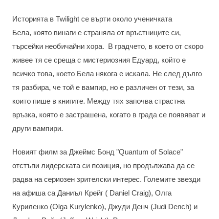
Историята в Twilight се върти около ученичката
Бела, която винаги е страняла от връстниците си,
търсейки необичайни хора. В градчето, в което от скоро
живее тя се среща с мистериозния Едуард, който е
всичко това, което Бела някога е искала. Не след дълго
тя разбира, че той е вампир, но е различен от тези, за
които пише в книгите. Между тях започва страстна
връзка, която е застрашена, когато в града се появяват и
други вампири.
Новият филм за Джеймс Бонд "Quantum of Solace"
отстъпи лидерската си позиция, но продължава да се
радва на сериозен зрителски интерес. Големите звезди
на афиша са Даниъл Крейг ( Daniel Craig), Олга
Куриленко (Olga Kurylenko), Джуди Денч (Judi Dench) и