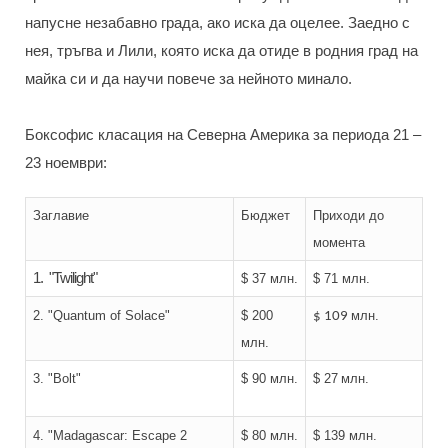
напусне незабавно града, ако иска да оцелее. Заедно с
нея, тръгва и Лили, която иска да отиде в родния град на
майка си и да научи повече за нейното минало.
Боксофис класация на Северна Америка за периода 21 –
23 ноември:
Заглавие
Бюджет
Приходи до
момента
1. "
Twilight
"
$ 37 млн.
$ 71 млн.
2. "
Quantum of Solace
"
$ 200
млн.
$ 109
млн.
3. "
Bolt
"
$ 90 млн.
$ 27
млн.
4.
"
Madagascar: Escape 2
$ 80 млн.
$ 139
млн.