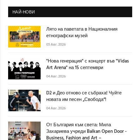
НАЙ-НОВИ
Лято на паветата в Националния
етнографски музей
05 Авг. 2026
"Нова генерация" с концерт във "Vidas
Art Arena" на 15 септември
04 Авг. 2026
D2 и Део отново се събраха! Чуйте
новата им песен „Свобода“!
04 Авг. 2026
От България към света: Мила
Захариева учреди Balkan Open Door -
Business, Fashion and Art –