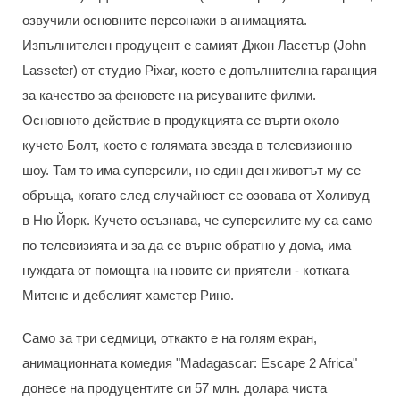
озвучили основните персонажи в анимацията.
Изпълнителен продуцент е самият Джон Ласетър (John
Lasseter) от студио Pixar, което е допълнителна гаранция
за качество за феновете на рисуваните филми.
Основното действие в продукцията се върти около
кучето Болт, което е голямата звезда в телевизионно
шоу. Там то има суперсили, но един ден животът му се
обръща, когато след случайност се озовава от Холивуд
в Ню Йорк. Кучето осъзнава, че суперсилите му са само
по телевизията и за да се върне обратно у дома, има
нуждата от помощта на новите си приятели - котката
Митенс и дебелият хамстер Рино.
Само за три седмици, откакто е на голям екран,
анимационната комедия "Madagascar: Escape 2 Africa"
донесе на продуцентите си 57 млн. долара чиста