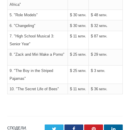
Africa
"
5. "
Role Models
"
$ 30 млн.
$ 48 млн.
6. "
Changeling
"
$ 30 млн.
$ 32 млн
.
7. "
High School Musical 3:
$ 11 млн.
$ 87 млн.
Senior Year
"
8. "
Zack and Miri Make a Porno
"
$ 25 млн.
$ 29 млн.
9. "
The Boy in the Striped
$ 25 млн.
$ 3 млн.
Pajamas
"
10. "
The Secret Life of Bees
"
$ 11 млн.
$ 36 млн.
СПОДЕЛИ.
Twitter
Facebook
Pinterest
LinkedI