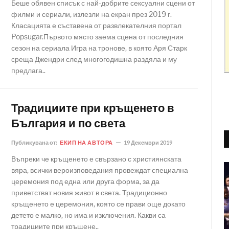
Беше обявен списък с най-добрите сексуални сцени от
филми и сериали, излезли на екран през 2019 г.
Класацията е съставена от развлекателния портал
Popsugar.Първото място заема сцена от последния
сезон на сериала Игра на тронове, в която Аря Старк
среща Джендри след многогодишна раздяла и му
предлага..
Традициите при кръщенето в
България и по света
Публикувана от:
ЕКИП НА АВТОРА
19 Декември 2019
Въпреки че кръщенето е свързано с християнската
вяра, всички вероизповедания провеждат специална
церемония под една или друга форма, за да
приветстват новия живот в света. Традиционно
кръщенето е церемония, която се прави още докато
детето е малко, но има и изключения. Какви са
традициите при кръщене..