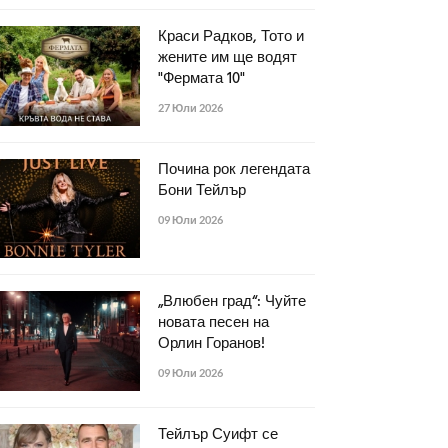
Краси Радков, Тото и
жените им ще водят
"Фермата 10"
27 Юли 2026
Почина рок легендата
Бони Тейлър
09 Юли 2026
„Влюбен град“: Чуйте
новата песен на
Орлин Горанов!
09 Юли 2026
Тейлър Суифт се