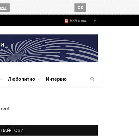
ече
OK
RSS канал
Facebook
Любопитно
Интервю
rror9
НАЙ-НОВИ