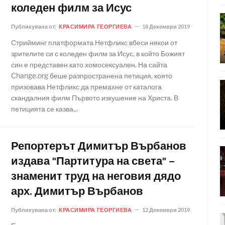
коледен филм за Исус
Публикувана от:
КРАСИМИРА ГЕОРГИЕВА
18 Декември 2019
Стрийминг платформата Нетфликс вбеси някои от
зрителите си с коледен филм за Исус, в който Божият
син е представен като хомосексуален. На сайта
Change.org беше разпространена петиция, която
призовава Нетфликс да премахне от каталога
скандалния филм Първото изкушение на Христа. В
петицията се казва,..
Репортерът Димитър Върбанов
издава "Партитура на света" –
знаменит труд на неговия дядо
арх. Димитър Върбанов
Публикувана от:
КРАСИМИРА ГЕОРГИЕВА
12 Декември 2019