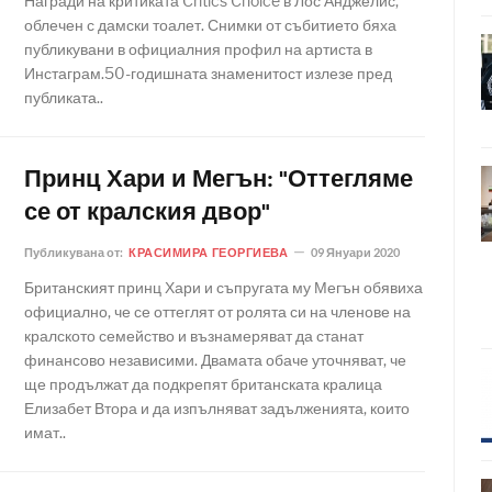
Награди на критиката Critics Choice в Лос Анджелис,
облечен с дамски тоалет. Снимки от събитието бяха
публикувани в официалния профил на артиста в
Инстаграм.50-годишната знаменитост излезе пред
публиката..
Принц Хари и Мегън: "Оттегляме
се от кралския двор"
Публикувана от:
КРАСИМИРА ГЕОРГИЕВА
09 Януари 2020
Британският принц Хари и съпругата му Мегън обявиха
официално, че се оттеглят от ролята си на членове на
кралското семейство и възнамеряват да станат
финансово независими. Двамата обаче уточняват, че
ще продължат да подкрепят британската кралица
Елизабет Втора и да изпълняват задълженията, които
имат..