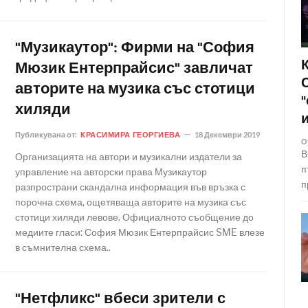
"Музикаутор": Фирми на "София
Мюзик Ентерпрайсис" завличат
авторите на музика със стотици
хиляди
Публикувана от:
КРАСИМИРА ГЕОРГИЕВА
18 Декември 2019
О
В
Организацията на автори и музикални издатели за
п
управление на авторски права Музикаутор
п
разпространи скандална информация във връзка с
порочна схема, ощетяваща авторите на музика със
стотици хиляди левове. Официалното съобщение до
медиите гласи: София Мюзик Ентерпрайсис SME влезе
в съмнителна схема..
"Нетфликс" вбеси зрители с