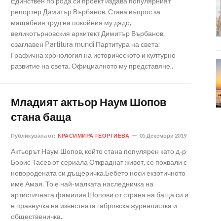
Единствен по рода си проект издава популярният
репортер Димитър Върбанов. Става въпрос за
мащабния труд на покойния му дядо,
великотърновския архитект Димитър Върбанов,
озаглавен Partitura mundi Партитура на света:
Графична хронология на историческото и културно
развитие на света. Официалното му представяне..
Младият актьор Наум Шопов
стана баща
Публикувана от:
КРАСИМИРА ГЕОРГИЕВА
05 Декември 2019
Актьорът Наум Шопов, който стана популярен като д-р
Борис Тасев от сериала Откраднат живот, се похвали с
новородената си дъщеричка.Бебето носи екзотичното
име Амая. То е най-малката наследничка на
артистичната фамилия Шопови от страна на баща си и
е правнучка на известната габровска журналистка и
общественичка..