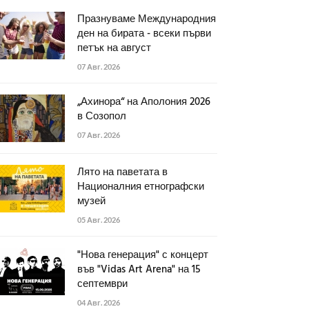
Празнуваме Международния
ден на бирата - всеки първи
петък на август
07 Авг. 2026
„Ахинора“ на Аполония 2026
в Созопол
07 Авг. 2026
Лято на паветата в
Националния етнографски
музей
05 Авг. 2026
"Нова генерация" с концерт
във "Vidas Art Arena" на 15
септември
04 Авг. 2026