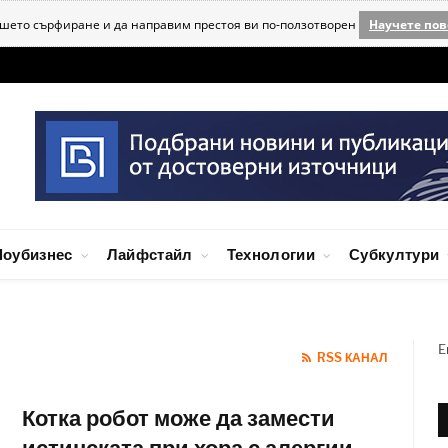
ашето сърфиране и да направим престоя ви по-ползотворен
Научете пов
оубизнес
Лайфстайл
Технологии
Субкултури
E
RSS КАНАЛ
Котка робот може да замести