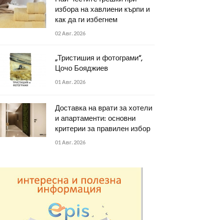
избора на хавлиени кърпи и
как да ги избегнем
02 Авг. 2026
„Тристишия и фотограми“,
Цочо Бояджиев
01 Авг. 2026
Доставка на врати за хотели
и апартаменти: основни
критерии за правилен избор
01 Авг. 2026