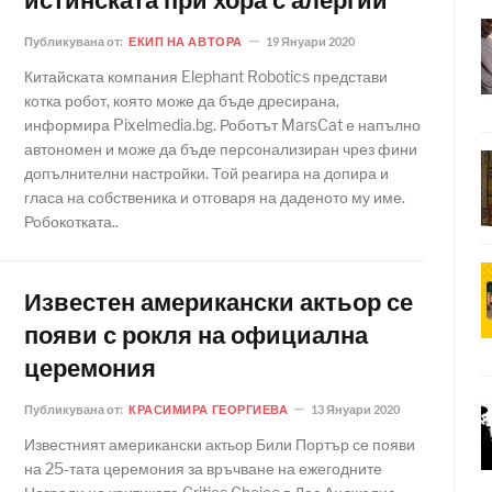
истинската при хора с алергии
Публикувана от:
ЕКИП НА АВТОРА
19 Януари 2020
Китайската компания Elephant Robotics представи
котка робот, която може да бъде дресирана,
информира Pixelmedia.bg. Роботът MarsCat е напълно
автономен и може да бъде персонализиран чрез фини
допълнителни настройки. Той реагира на допира и
гласа на собственика и отговаря на даденото му име.
Робокотката..
Известен американски актьор се
появи с рокля на официална
церемония
Публикувана от:
КРАСИМИРА ГЕОРГИЕВА
13 Януари 2020
Известният американски актьор Били Портър се появи
на 25-тата церемония за връчване на ежегодните