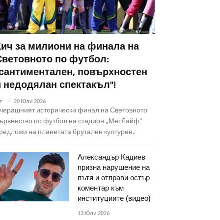
Кич за милиони на финала на
Световното по футбол:
"сантиментален, повърхностен
и недодялан спектакъл"!
т
20 Юли 2026
черашният исторически финал на Световното
ървенство по футбол на стадион „МетЛайф“
редложи на планетата брутален културен..
Александър Кадиев
призна нарушение на
пътя и отправи остър
коментар към
институциите (видео)
13 Юли 2026