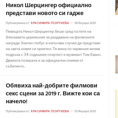
Никол Шерцингер официално
представи новото си гадже
Публикувана от:
КРАСИМИРА ГЕОРГИЕВА
08 Януари 2020
Певицата Никол Шерцингер беше сред гостите на
бляскавата церемония за раздаване на филмоните
награди Златен глобус и използва случая да представи
на света новия си приятел. Тя мина по червения килим
подръка с 34-годишния спортист и музикант Том Еванс.
Двамата позираха и за официални снимки от
събитието..
Обявиха най-добрите филмови
секс сцени за 2019 г. Вижте кои са
начело!
Публикувана от:
КРАСИМИРА ГЕОРГИЕВА
03 Януари 2020