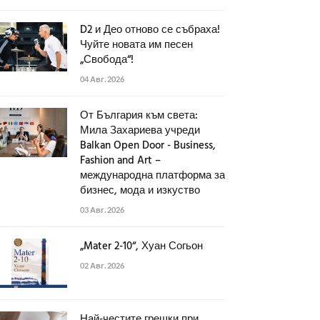
D2 и Део отново се събраха!
Чуйте новата им песен
„Свобода“!
04 Авг. 2026
От България към света:
Мила Захариева учреди
Balkan Open Door - Business,
Fashion and Art –
международна платформа за
бизнес, мода и изкуство
03 Авг. 2026
„Mater 2-10“, Хуан Согьон
02 Авг. 2026
Най-честите грешки при