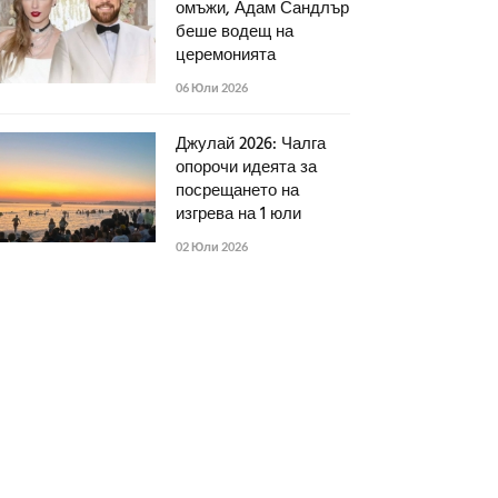
омъжи, Адам Сандлър
беше водещ на
церемонията
06 Юли 2026
Джулай 2026: Чалга
опорочи идеята за
посрещането на
изгрева на 1 юли
02 Юли 2026