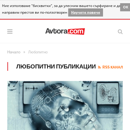
Ние използваме "бисквитки", за да улесним вашето сърфиране и да
OK
направим престоя ви по-ползотворен
Научете повече
»
Начало
Любопитно
ЛЮБОПИТНИ ПУБЛИКАЦИИ
RSS КАНАЛ