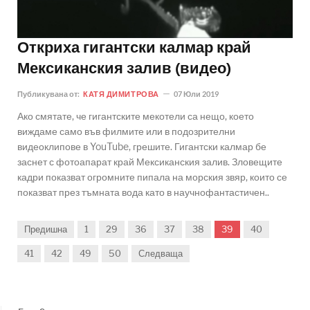
Откриха гигантски калмар край
Мексиканския залив (видео)
Публикувана от:
КАТЯ ДИМИТРОВА
07 Юли 2019
Ако смятате, че гигантските мекотели са нещо, което
виждаме само във филмите или в подозрителни
видеоклипове в YouTube, грешите. Гигантски калмар бе
заснет с фотоапарат край Мексиканския залив. Зловещите
кадри показват огромните пипала на морския звяр, които се
показват през тъмната вода като в научнофантастичен..
Предишна
1
29
36
37
38
39
40
41
42
49
50
Следваща