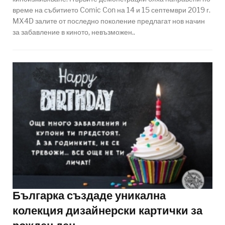
време на събитието Comic Con на 14 и 15 септември 2019 г.
MX4D залите от последно поколение предлагат нов начин
за забавление в киното, невъзможен..
Българка създаде уникална
колекция дизайнерски картички за