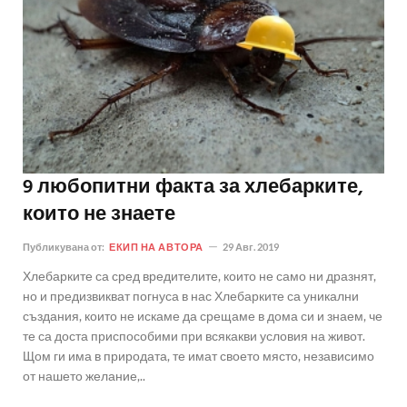
9 любопитни факта за хлебарките,
които не знаете
Публикувана от:
ЕКИП НА АВТОРА
29 Авг. 2019
Хлебарките са сред вредителите, които не само ни дразнят,
но и предизвикват погнуса в нас Хлебарките са уникални
създания, които не искаме да срещаме в дома си и знаем, че
те са доста приспособими при всякакви условия на живот.
Щом ги има в природата, те имат своето място, независимо
от нашето желание,..