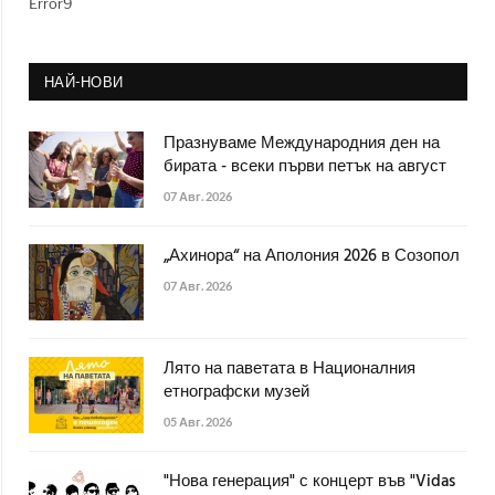
Error9
НАЙ-НОВИ
Празнуваме Международния ден на
бирата - всеки първи петък на август
07 Авг. 2026
„Ахинора“ на Аполония 2026 в Созопол
07 Авг. 2026
Лято на паветата в Националния
етнографски музей
05 Авг. 2026
"Нова генерация" с концерт във "Vidas