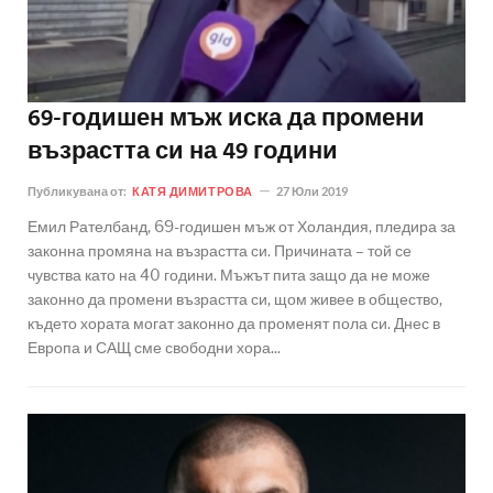
69-годишен мъж иска да промени
възрастта си на 49 години
Публикувана от:
КАТЯ ДИМИТРОВА
27 Юли 2019
Емил Рателбанд, 69-годишен мъж от Холандия, пледира за
законна промяна на възрастта си. Причината – той се
чувства като на 40 години. Мъжът пита защо да не може
законно да промени възрастта си, щом живее в общество,
където хората могат законно да променят пола си. Днес в
Европа и САЩ сме свободни хора...