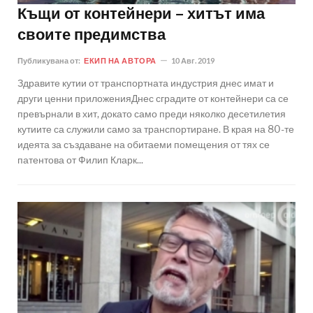
Къщи от контейнери – хитът има
своите предимства
Публикувана от:
ЕКИП НА АВТОРА
10 Авг. 2019
Здравите кутии от транспортната индустрия днес имат и
други ценни приложенияДнес сградите от контейнери са се
превърнали в хит, докато само преди няколко десетилетия
кутиите са служили само за транспортиране. В края на 80-те
идеята за създаване на обитаеми помещения от тях се
патентова от Филип Кларк...