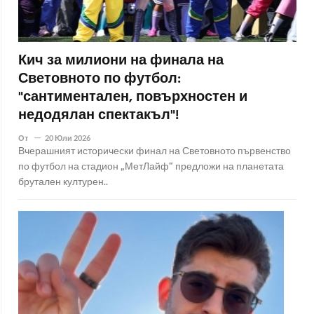
Кич за милиони на финала на
Световното по футбол:
"сантиментален, повърхностен и
недодялан спектакъл"!
От
20 Юли 2026
Вчерашният исторически финал на Световното първенство
по футбол на стадион „МетЛайф“ предложи на планетата
брутален културен..