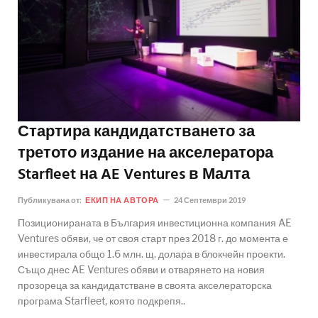
Стартира кандидатстването за
третото издание на акселератора
Starfleet на AE Ventures в Малта
Публикувана от:
ЕКИП НА АВТОРА
24 Септември 2019
Позиционираната в България инвестиционна компания AE
Ventures обяви, че от своя старт през 2018 г. до момента е
инвестирала общо 1.6 млн. щ. долара в блокчейн проекти.
Също днес AE Ventures обяви и отварянето на новия
прозореца за кандидатстване в своята акселераторска
програма Starfleet, която подкрепя..