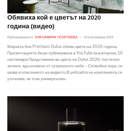
Обявиха кой е цветът на 2020
година (видео)
Публикувана от:
КРАСИМИРА ГЕОРГИЕВА
14 Септември 2019
Марката бои Premium Dulux обяви цвета на 2020 година.
Презентацията беше публикувана в YouTube във вторник, 10
септември.Представяме ви цвета на Dulux 2020: пастелно
зелено, вдъхновено от сутрешното небе – Спокойна зора, се
казва в описанието на видеото.В уебсайта на компанията се
уточнява, че този универсален..