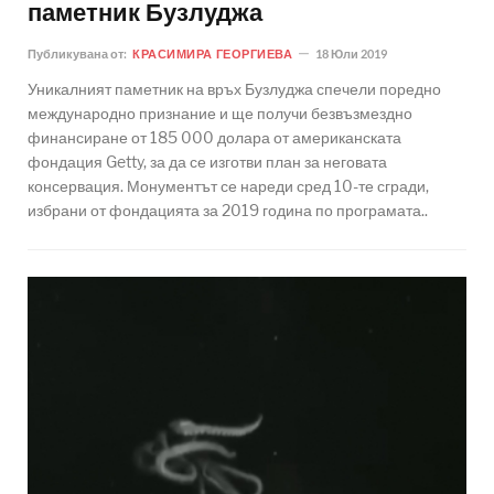
паметник Бузлуджа
Публикувана от:
КРАСИМИРА ГЕОРГИЕВА
18 Юли 2019
Уникалният паметник на връх Бузлуджа спечели поредно
международно признание и ще получи безвъзмездно
финансиране от 185 000 долара от американската
фондация Getty, за да се изготви план за неговата
консервация. Монументът се нареди сред 10-те сгради,
избрани от фондацията за 2019 година по програмата..