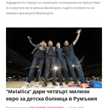
издадена по повод със скорошно посещение на принц Хари
и съпругата му в замъка Балморал, където в момента се
намира кралицата.Кралицата..
"Metallica" дари четвърт милион
евро за детска болница в Румъния
Публикувана от:
КРАСИМИРА ГЕОРГИЕВА
15 Авг. 2019