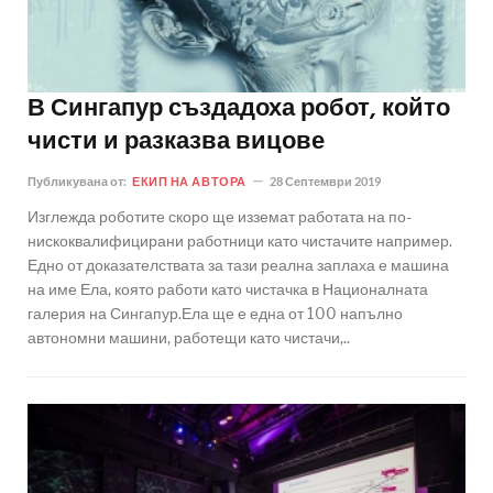
В Сингапур създадоха робот, който
чисти и разказва вицове
Публикувана от:
ЕКИП НА АВТОРА
28 Септември 2019
Изглежда роботите скоро ще изземат работата на по-
нискоквалифицирани работници като чистачите например.
Едно от доказателствата за тази реална заплаха е машина
на име Ела, която работи като чистачка в Националната
галерия на Сингапур.Ела ще е една от 100 напълно
автономни машини, работещи като чистачи,..