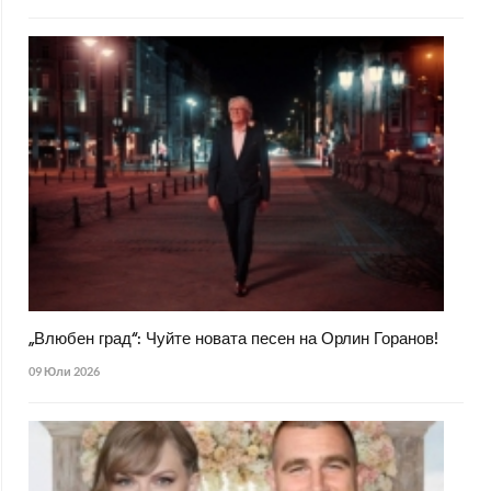
„Влюбен град“: Чуйте новата песен на Орлин Горанов!
09 Юли 2026