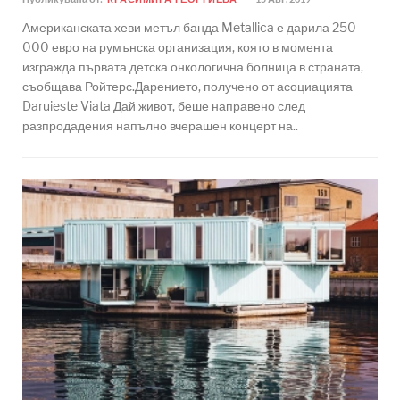
Американската хеви метъл банда Metallica е дарила 250
000 евро на румънска организация, която в момента
изгражда първата детска онкологична болница в страната,
съобщава Ройтерс.Дарението, получено от асоциацията
Daruieste Viata Дай живот, беше направено след
разпродадения напълно вчерашен концерт на..