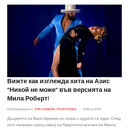
Вижте как изглежда хита на Азис
"Никой не може" във версията на
Мила Робeрт!
Публикувана от:
КРАСИМИРА ГЕОРГИЕВА
19 Юли 2019
Дъщерята на Ваня Щерева не спира с щурите си идеи. След
като направи горещ кавър на Квартална кръчма на Ивана,