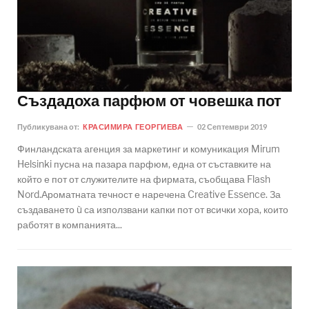
Създадоха парфюм от човешка пот
Публикувана от:
КРАСИМИРА ГЕОРГИЕВА
02 Септември 2019
Финландската агенция за маркетинг и комуникация Mirum
Helsinki пусна на пазара парфюм, една от съставките на
който е пот от служителите на фирмата, съобщава Flash
Nord.Ароматната течност е наречена Creative Essence. За
създаването ù са използвани капки пот от всички хора, които
работят в компанията...