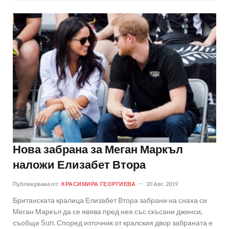
Нова забрана за Меган Маркъл
наложи Елизабет Втора
Публикувана от:
КРАСИМИРА ГЕОРГИЕВА
20 Авг. 2019
Британската кралица Елизабет Втора забрани на снаха си
Меган Маркъл да се явява пред нея със скъсани джинси,
съобщи Sun. Според източник от кралския двор забраната е