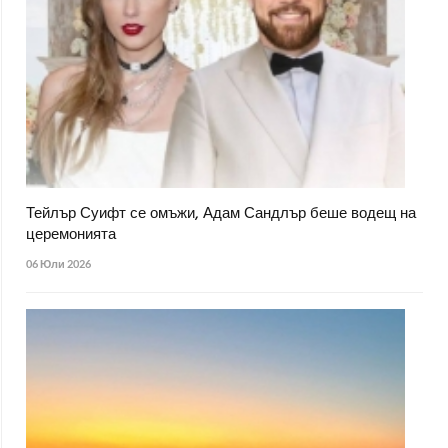
Тейлър Суифт се омъжи, Адам Сандлър беше водещ на
церемонията
06 Юли 2026