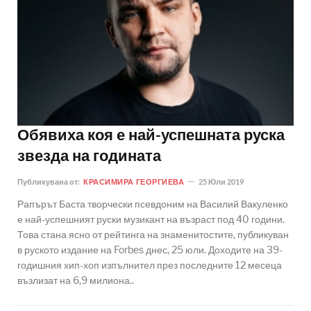
Обявиха коя е най-успешната руска
звезда на годината
Публикувана от:
КРАСИМИРА ГЕОРГИЕВА
25 Юли 2019
Рапърът Баста творчески псевдоним на Василий Вакуленко
е най-успешният руски музикант на възраст под 40 години.
Това стана ясно от рейтинга на знаменитостите, публикуван
в руското издание на Forbes днес, 25 юли. Доходите на 39-
годишния хип-хоп изпълнител през последните 12 месеца
възлизат на 6,9 милиона..