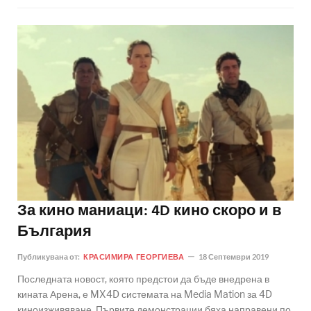
За кино маниаци: 4D кино скоро и в
България
Публикувана от:
КРАСИМИРА ГЕОРГИЕВА
18 Септември 2019
Последната новост, която предстои да бъде внедрена в
кината Арена, е MX4D системата на Media Mation за 4D
киноизживяване. Първите демонстрации бяха направени по