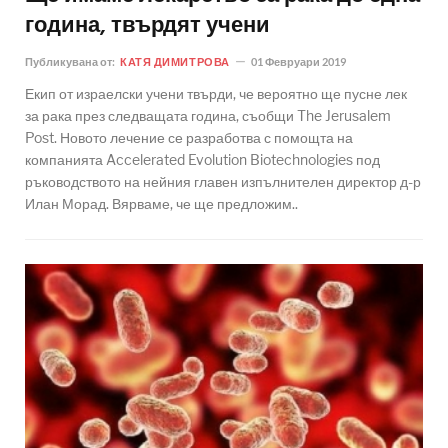
година, твърдят учени
Публикувана от:
КАТЯ ДИМИТРОВА
01 Февруари 2019
Екип от израелски учени твърди, че вероятно ще пусне лек
за рака през следващата година, съобщи The Jerusalem
Post. Новото лечение се разработва с помощта на
компанията Accelerated Evolution Biotechnologies под
ръководството на нейния главен изпълнителен директор д-р
Илан Морад. Вярваме, че ще предложим..