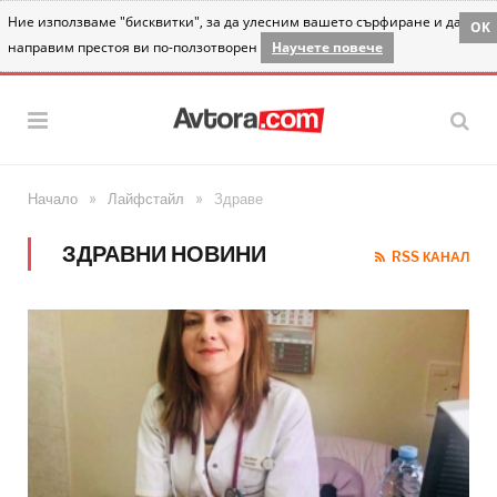
Ние използваме "бисквитки", за да улесним вашето сърфиране и да
OK
направим престоя ви по-ползотворен
Научете повече
»
»
Начало
Лайфстайл
Здраве
ЗДРАВНИ НОВИНИ
RSS КАНАЛ