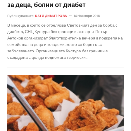
за деца, болни от диабет
Публикувана от:
КАТЯ ДИМИТРОВА
16 Ноември 2018
В месеца, в който се отбелязва Световният ден за борба с
диабета, СНЦ Култура без граници и актьорът Петър
Антонов организират благотворителна вечеря в подкрепа на
семейства на деца и младежи, които се борят със
заболяването. Организацията Култура без граници е
създадена с цел да подпомага творчески..