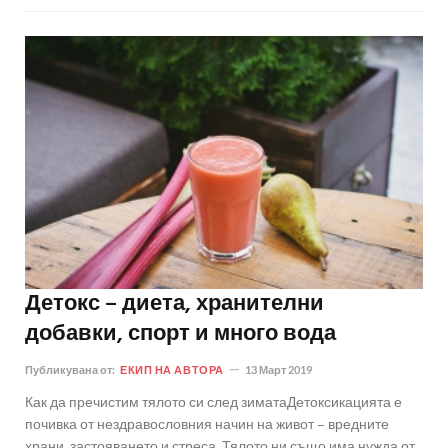
Детокс – диета, хранителни
добавки, спорт и много вода
Публикувана от:
ЕКИП НА АВТОРА
13 Март 2019
Как да пречистим тялото си след зиматаДетоксикацията е
почивка от нездравословния начин на живот – вредните
храни, застояването и стреса. Тялото ни също има нужда от