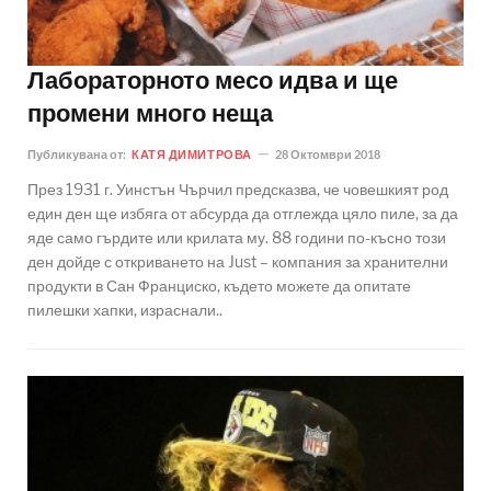
Лабораторното месо идва и ще
промени много неща
Публикувана от:
КАТЯ ДИМИТРОВА
28 Октомври 2018
През 1931 г. Уинстън Чърчил предсказва, че човешкият род
един ден ще избяга от абсурда да отглежда цяло пиле, за да
яде само гърдите или крилата му. 88 години по-късно този
ден дойде с откриването на Just – компания за хранителни
продукти в Сан Франциско, където можете да опитате
пилешки хапки, израснали..