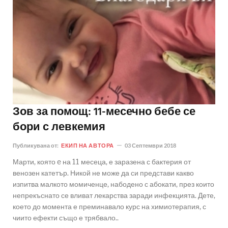
Зов за помощ: 11-месечно бебе се
бори с левкемия
Публикувана от:
ЕКИП НА АВТОРА
03 Септември 2018
Марти, която e на 11 месеца, е заразена с бактерия от
венозен катетър. Никой не може да си представи какво
изпитва малкото момиченце, набодено с абокати, през които
непрекъснато се вливат лекарства заради инфекцията. Дете,
което до момента е преминавало курс на химиотерапия, с
чиито ефекти също е трябвало..