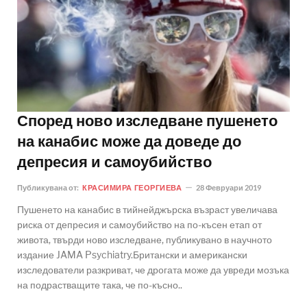
Според ново изследване пушенето
на канабис може да доведе до
депресия и самоубийство
Публикувана от:
КРАСИМИРА ГЕОРГИЕВА
28 Февруари 2019
Пушенето на канабис в тийнейджърска възраст увеличава
риска от депресия и самоубийство на по-късен етап от
живота, твърди ново изследване, публикувано в научното
издание JAMA Psychiatry.Британски и американски
изследователи разкриват, че дрогата може да увреди мозъка
на подрастващите така, че по-късно..