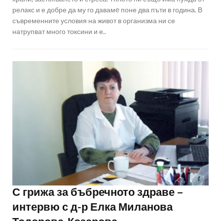
релакс и е добре да му го давамe поне два пъти в година. В
съвременните условия на живот в организма ни се
натрупват много токсини и е..
С грижа за бъбречното здраве –
интервю с д-р Елка Миланова