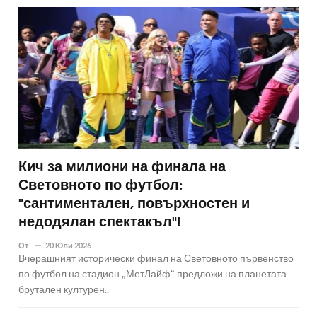
Кич за милиони на финала на
Световното по футбол:
"сантиментален, повърхностен и
недодялан спектакъл"!
От
20 Юли 2026
Вчерашният исторически финал на Световното първенство
по футбол на стадион „МетЛайф“ предложи на планетата
брутален културен..