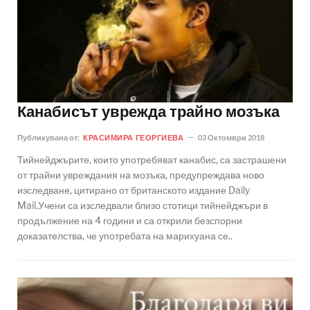
Канабисът уврежда трайно мозъка
Публикувана от:
КРАСИМИРА ГЕОРГИЕВА
03 Октомври 2018
Тийнейджърите, които употребяват канабис, са застрашени
от трайни увреждания на мозъка, предупреждава ново
изследване, цитирано от британското издание Daily
Mail.Учени са изследвали близо стотици тийнейджъри в
продължение на 4 години и са открили безспорни
доказателства, че употребата на марихуана се..