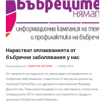
Нарастват оплакванията от
бъбречни заболявания у нас
Публикувана от:
ЕКИП НА АВТОРА
14 Март 2019
От началото на годината се увеличават оплакванията от
бъбречни заболявания, става ясно от актуални данни на
портала Framar.bg и на здравното приложение Фрамар
Диагностик. Това кореспондира и със световната статистика,
според която 10 от населението на планетата страда от
хронични бъбречни заболявания,..