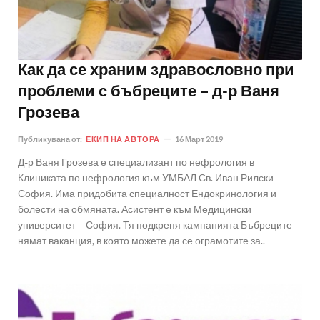
Как да се храним здравословно при
проблеми с бъбреците – д-р Ваня
Грозева
Публикувана от:
ЕКИП НА АВТОРА
16 Март 2019
Д-р Ваня Грозева е специализант по нефрология в
Клиниката по нефрология към УМБАЛ Св. Иван Рилски –
София. Има придобита специалност Ендокринология и
болести на обмяната. Асистент е към Медицински
университет – София. Тя подкрепя кампанията Бъбреците
нямат ваканция, в която можете да се ограмотите за..