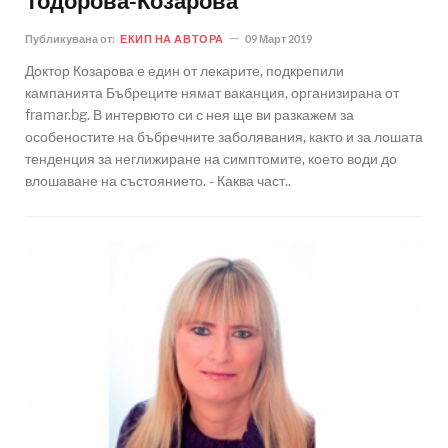
Тодорова-Козарова
Публикувана от:
ЕКИП НА АВТОРА
09 Март 2019
Доктор Козарова е един от лекарите, подкрепили
кампанията Бъбреците нямат ваканция, организирана от
framar.bg. В интервюто си с нея ще ви разкажем за
особеностите на бъбречните заболявания, както и за лошата
тенденция за неглижиране на симптомите, което води до
влошаване на състоянието. - Каква част..