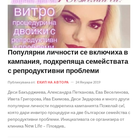
Популярни личности се включиха в
кампания, подкрепяща семействата
с репродуктивни проблеми
Публикувана от:
ЕКИП НА АВТОРА
24 Януари 2019
Деси Бакърджиева, Александра Петканова, Ева Веселинова,
Ивета Григорова, Ива Екимова, Деси Зидарова и много други
популярни личности подкрепиха кампанията Пожелай си!,
която дари инвитро процедури на две български семейства с
репродуктивни проблеми. Инициативата се организира от
клиника New Life – Пловдив..