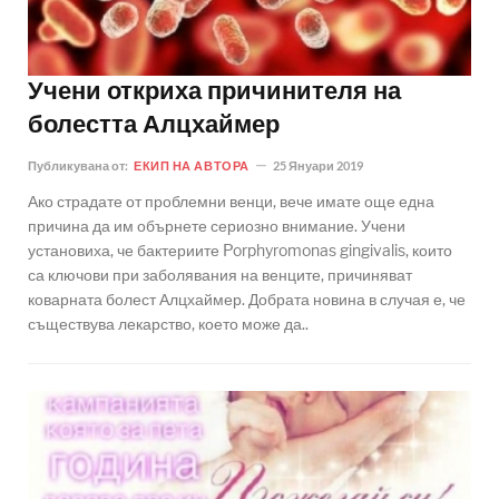
Учени откриха причинителя на
болестта Алцхаймер
Публикувана от:
ЕКИП НА АВТОРА
25 Януари 2019
Ако страдате от проблемни венци, вече имате още една
причина да им обърнете сериозно внимание. Учени
установиха, че бактериите Porphyromonas gingivalis, които
са ключови при заболявания на венците, причиняват
коварната болест Алцхаймер. Добрата новина в случая е, че
съществува лекарство, което може да..