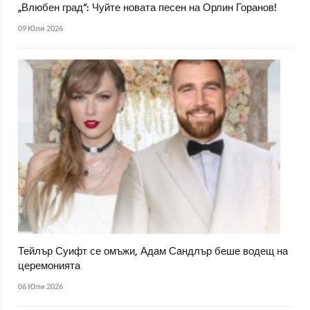
„Влюбен град“: Чуйте новата песен на Орлин Горанов!
09 Юли 2026
Тейлър Суифт се омъжи, Адам Сандлър беше водещ на
церемонията
06 Юли 2026