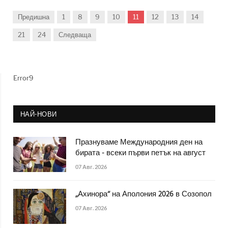
Предишна
1
8
9
10
11
12
13
14
21
24
Следваща
Error9
НАЙ-НОВИ
Празнуваме Международния ден на
бирата - всеки първи петък на август
07 Авг. 2026
„Ахинора“ на Аполония 2026 в Созопол
07 Авг. 2026