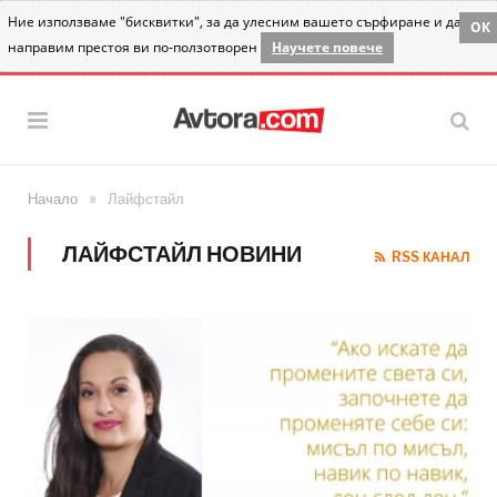
Ние използваме "бисквитки", за да улесним вашето сърфиране и да
OK
направим престоя ви по-ползотворен
Научете повече
»
Начало
Лайфстайл
ЛАЙФСТАЙЛ НОВИНИ
RSS КАНАЛ