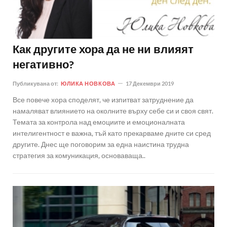
Как другите хора да не ни влияят
негативно?
Публикувана от:
ЮЛИКА НОВКОВА
17 Декември 2019
Все повече хора споделят, че изпитват затруднение да
намаляват влиянието на околните върху себе си и своя свят.
Темата за контрола над емоциите и емоционалната
интелигентност е важна, тъй като прекарваме дните си сред
другите. Днес ще поговорим за една наистина трудна
стратегия за комуникация, основаваща..