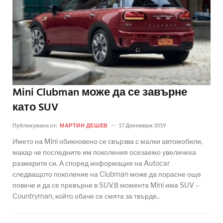
Mini Clubman може да се завърне
като SUV
Публикувана от:
МАРТИН ДЕШЕВ
17 Декември 2019
Името на Mini обикновено се свързва с малки автомобили,
макар че последните им поколения осезаемо увеличиха
размерите си. А според информация на Autocar
следващото поколение на Clubman може да порасне още
повече и да се превърне в SUV.В момента Mini има SUV –
Countryman, който обаче се смята за твърде..