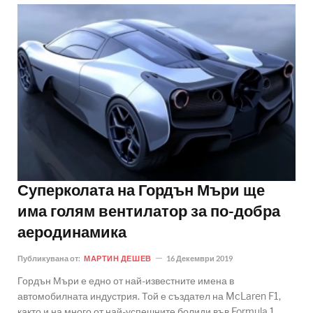
Суперколата на Гордън Мъри ще
има голям вентилатор за по-добра
аеродинамика
Публикувана от:
МАРТИН ДЕШЕВ
16 Декември 2019
Гордън Мъри е едно от най-известните имена в
автомобилната индустрия. Той е създател на McLaren F1,
както и на много от най-успешните болиди във Formula 1.