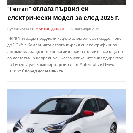
"Ferrari" отлага първия си
електрически модел за след 2025 г.
Публикувана от:
МАРТИН ДЕШЕВ
13 Декември 2019
Ferrari няма да предложи изцяло електрически модел поне
до 2025 г. Компанията отлага първия си електрифициран
автомобил, защото технологиите при батериите все още не
са достатъчно напреднали, казва изпълнителният директор
на Ferrari Луис Камилери, цитиран от Automotive News
Europe.Според досегашните..