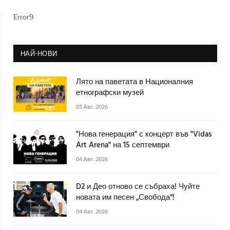
Error9
НАЙ-НОВИ
Лято на паветата в Националния
етнографски музей
05 Авг. 2026
"Нова генерация" с концерт във "Vidas
Art Arena" на 15 септември
04 Авг. 2026
D2 и Део отново се събраха! Чуйте
новата им песен „Свобода“!
04 Авг. 2026