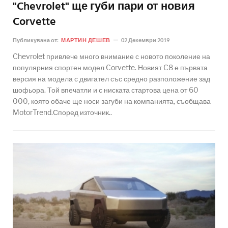
"Chevrolet" ще губи пари от новия
Corvette
Публикувана от:
МАРТИН ДЕШЕВ
02 Декември 2019
Chevrolet привлече много внимание с новото поколение на
популярния спортен модел Corvette. Новият C8 е първата
версия на модела с двигател със средно разположение зад
шофьора. Той впечатли и с ниската стартова цена от 60
000, която обаче ще носи загуби на компанията, съобщава
MotorTrend.Според източник..