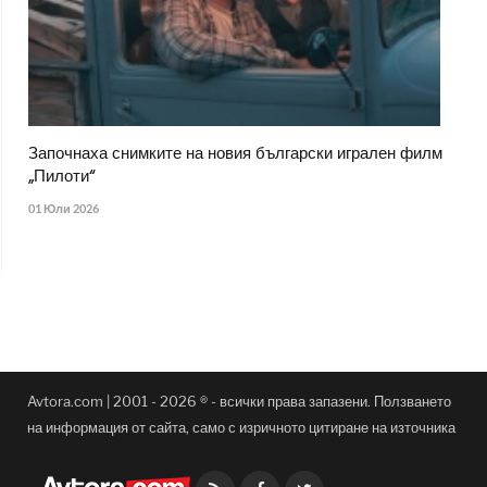
Започнаха снимките на новия български игрален филм
„Пилоти“
01 Юли 2026
Avtora.com | 2001 - 2026 ® - всички права запазени. Ползването
на информация от сайта, само с изричното цитиране на източника