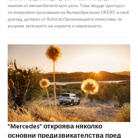
емисии от автомобилите като цяло. Това твърди Центърът
по енергийни проучвания на Великобритания UKERC в свой
доклад, цитиран от Autocar.Организацията изчислява, че
въпреки затягането на нормите и навлизането..
"Mercedes" откроява няколко
основни предизвикателства пред