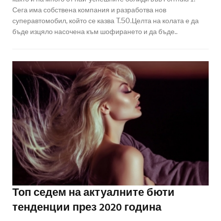
Сега има собствена компания и разработва нов
суперавтомобил, който се казва T.50.Целта на колата е да
бъде изцяло насочена към шофирането и да бъде..
Топ седем на актуалните бюти
тенденции през 2020 година