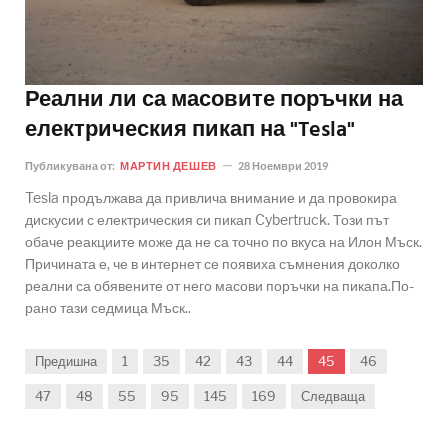
Реални ли са масовите поръчки на
електрическия пикап на "Tesla"
Публикувана от:
МАРТИН ДЕШЕВ
28 Ноември 2019
Tesla продължава да привлича внимание и да провокира
дискусии с електрическия си пикап Cybertruck. Този път
обаче реакциите може да не са точно по вкуса на Илон Мъск.
Причината е, че в интернет се появиха съмнения доколко
реални са обявените от него масови поръчки на пикапа.По-
рано тази седмица Мъск..
Предишна
1
35
42
43
44
45
46
47
48
55
95
145
169
Следваща