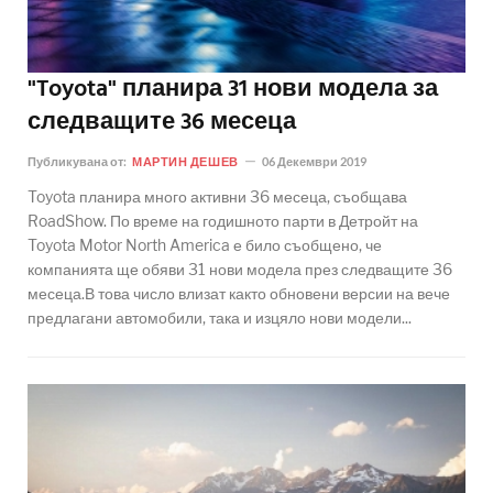
"Toyota" планира 31 нови модела за
следващите 36 месеца
Публикувана от:
МАРТИН ДЕШЕВ
06 Декември 2019
Toyota планира много активни 36 месеца, съобщава
RoadShow. По време на годишното парти в Детройт на
Toyota Motor North America е било съобщено, че
компанията ще обяви 31 нови модела през следващите 36
месеца.В това число влизат както обновени версии на вече
предлагани автомобили, така и изцяло нови модели...