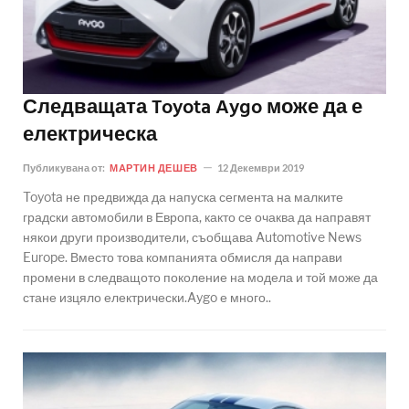
Следващата Toyota Aygo може да е
електрическа
Публикувана от:
МАРТИН ДЕШЕВ
12 Декември 2019
Toyota не предвижда да напуска сегмента на малките
градски автомобили в Европа, както се очаква да направят
някои други производители, съобщава Automotive News
Europe. Вместо това компанията обмисля да направи
промени в следващото поколение на модела и той може да
стане изцяло електрически.Aygo е много..