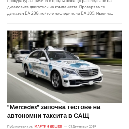
прокуратура.Причина е продължаващо разследване на
дизеловите двигатели на компанията. Проверява се
двигател EA 288, който е наследник на EA 189. Именно..
"Mercedes" започва тестове на
автономни таксита в САЩ
Публикувана от:
МАРТИН ДЕШЕВ
03 Декември 2019