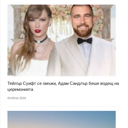
Тейлър Суифт се омъжи, Адам Сандлър беше водещ на
церемонията
06 Юли 2026