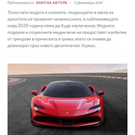
Публикувана от:
ЕКИП НА АВТОРА
13 Декември 2019
Точно като модата и сезоните, тенденциите в света на
красотата се променят непрекъснато, а наближаващата
нова 2020 година няма да бъде изключение. Модните
подиуми и социалните медии вече ни предоставят изобилие
от трендове в прическата и грима, които се очаква да
доминират през новото десетилетие. Усукан..