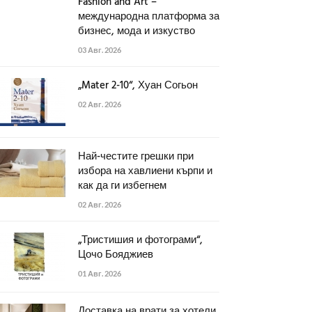
Fashion and Art –
международна платформа за
бизнес, мода и изкуство
03 Авг. 2026
„Mater 2-10“, Хуан Согьон
02 Авг. 2026
Най-честите грешки при
избора на хавлиени кърпи и
как да ги избегнем
02 Авг. 2026
„Тристишия и фотограми“,
Цочо Бояджиев
01 Авг. 2026
Доставка на врати за хотели