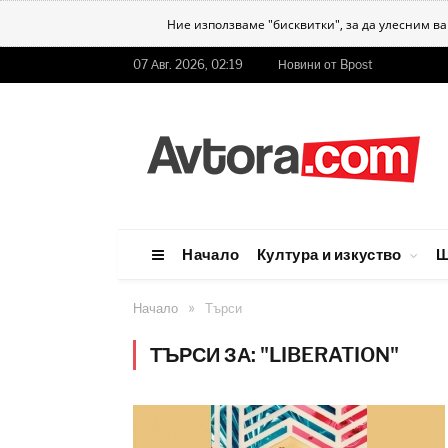
Ние използваме "бисквитки", за да улесним в
07 Авг. 2026, 02:19
Новини от Bpost
Начало
Култура и изкуство
Ш
»
Начало
Търси
ТЪРСИ ЗА: "LIBERATION"