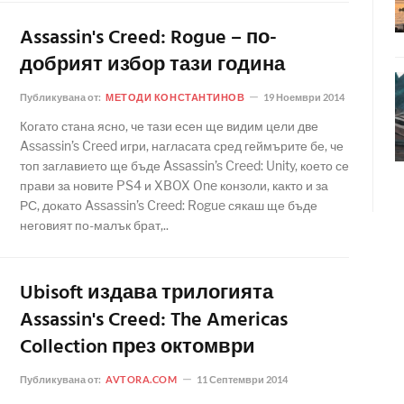
Assassin's Creed: Rogue – по-
добрият избор тази година
Публикувана от:
МЕТОДИ КОНСТАНТИНОВ
19 Ноември 2014
Когато стана ясно, че тази есен ще видим цели две
Assassin’s Creed игри, нагласата сред геймърите бе, че
топ заглавието ще бъде Assassin’s Creed: Unity, което се
прави за новите PS4 и XBOX One конзоли, както и за
РС, докато Assassin’s Creed: Rogue сякаш ще бъде
неговият по-малък брат,..
Ubisoft издава трилогията
Assassin's Creed: The Americas
Collection през октомври
Публикувана от:
AVTORA.COM
11 Септември 2014