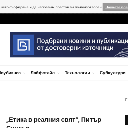
ашето сърфиране и да направим престоя ви по-ползотворен
Научете пов
оубизнес
Лайфстайл
Технологии
Субкултури
E
„Етика в реалния свят“, Питър