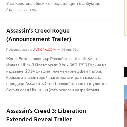
Уест.Кристина обяви, че предстоящият ù албум ще
бъде озаглавен..
Assassin’s Creed Rogue
(Announcement Trailer)
Публикувана от:
AVTORA.COM
06 Авг. 2014
Жанр: Екшън адвенчър Разработва: Ubisoft Sofia
Издава: Ubisoft Платформи: Xbox 360, PS3 Година на
издаване: 2014 Бившият наемен убиец Шей Патрик
Кормак е главен герой във втората игра от касовата
поредица Assassin’s Creed, разработвана от студиото в
София след Liberation (като основен разработчик)...
Assassin's Creed 3: Liberation
Extended Reveal Trailer