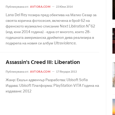
Публикувана от:
AVTORA.COM
23 Юни 2014
Lana Del Rey позира пред обектива на Матио Сезар за
своята корична фотосесия, включена в брой 62 на
френското музикално списание Next Libération N°62
(изд. юни 2014 година) - една от многото, които 28-
годишната американска дриймпоп дива реализира в
подкрепа на новия си албум Ultraviolence.
Assassin's Creed III: Liberation
Публикувана от:
AVTORA.COM
17 Януари 2013
Жанр: Екшън адвенчър Разработва: Ubisoft Sofia
Издава: Ubisoft Платформа: PlayStation VITA Година на
издаване: 2012