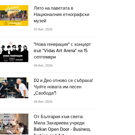
Лято на паветата в
Националния етнографски
музей
05 Авг. 2026
"Нова генерация" с концерт
във "Vidas Art Arena" на 15
септември
04 Авг. 2026
D2 и Део отново се събраха!
Чуйте новата им песен
„Свобода“!
04 Авг. 2026
От България към света:
Мила Захариева учреди
Balkan Open Door - Business,