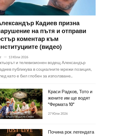
Александър Кадиев призна
нарушение на пътя и отправи
остър коментар към
институциите (видео)
т
13 Юли 2026
ктьорът и телевизионен водещ Александър
адиев публикува в социалните мрежи позиция,
лед като е бил глобен за използване..
Краси Радков, Тото и
жените им ще водят
"Фермата 10"
27 Юли 2026
Почина рок легендата