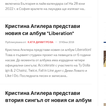
включиха България в лайв календара си! На 28 юни
2022 г. в София кралете на лаунджа ще излязат на..
Кристина Агилера представи
новия си албум "Liberation"
Публикувана от:
КАТЯ ДИМИТРОВА
19 Юни 2018
Кристина Агилера представи новия си албум Liberation!
Това е първият студиен проект на певицата от 6 години
насам. До момента от албума има издадени четири
официални сингъла: Accelerate с участието на Ty Dolla
ign & 2 Chainz, Twice, Fall in Line дует с Деми Ловато и
Like I Do. Последната песен е записана..
Кристина Агилера представи
втория сингъл от новия си албум