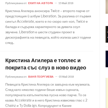
Публикувана от:
ЕКИП НА АВТОРА
15 Май 2018
Кристина Агилера анонсира Twice – второто парче от
предстоящия ù албум Liberation. За разлика от първия
сингъл Accelerate, което е по-скоро хип-хоп, Twice е
балада и съдържа характерното за дивата соул
звучене. Liberation е шести студиен проект в
дискографията на певицата, който излиза шест години
след..
Кристина Агилера е топлес и
покрита със слуз в ново видео
Публикувана от:
ВАНЯ ГЕОРГИЕВА
05 Май 2018
Певицата Кристина Агилера се завърна към музиката.
След като няколко години беше извън сцената,
популярната изпълнителка пусна ново парче. То се
казва Accelerate и в него Кристина извисява глас с 2
Chainz и Ty Dolla ign. Копродуцент е Кание