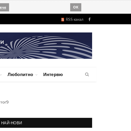
ече
OK
RSS канал
Facebook
Любопитно
Интервю
rror9
НАЙ-НОВИ