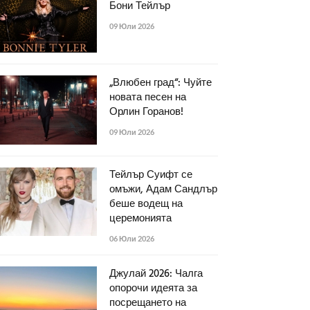
Бони Тейлър
09 Юли 2026
„Влюбен град“: Чуйте
новата песен на
Орлин Горанов!
09 Юли 2026
Тейлър Суифт се
омъжи, Адам Сандлър
беше водещ на
церемонията
06 Юли 2026
Джулай 2026: Чалга
опорочи идеята за
посрещането на