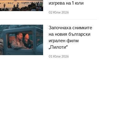
изгрева на 1 юли
02 Юли 2026
Започнаха снимките
на новия български
игрален филм
„Пилоти“
01 Юли 2026