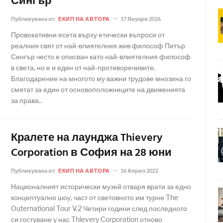
Сингър
Публикувана от:
ЕКИП НА АВТОРА
17 Януари 2026
Провокативни есета върху етически въпроси от
реалния свят от най-влиятелния жив философ Питър
Сингър често е описван като най-влиятелния философ
в света, но е и един от най-противоречивите.
Благодарение на многото му важни трудове мнозина го
смятат за един от основоположниците на движенията
за права..
Кралете на лаунджа Thievery
Corporation в София на 28 юни
Публикувана от:
ЕКИП НА АВТОРА
16 Април 2022
Националният исторически музей отваря врати за едно
концептуално шоу, част от световното им турне The
Outernational Tour V.2 Четири години след последното
си гостуване у нас Thievery Corporation отново