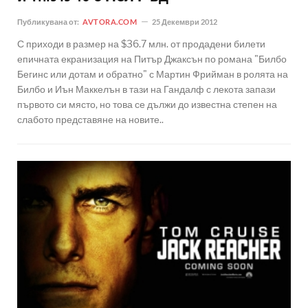
Публикувана от:
AVTORA.COM
25 Декември 2012
С приходи в размер на $36.7 млн. от продадени билети
епичната екранизация на Питър Джаксън по романа "Билбо
Бегинс или дотам и обратно" с Мартин Фрийман в ролята на
Билбо и Иън Маккелън в тази на Гандалф с лекота запази
първото си място, но това се дължи до известна степен на
слабото представяне на новите..