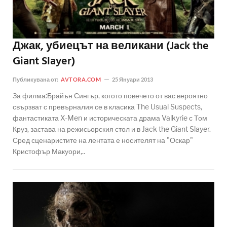
Джак, убиецът на великани (Jack the
Giant Slayer)
Публикувана от:
AVTORA.COM
25 Януари 2013
За филма:Брайън Сингър, когото повечето от вас вероятно
свързват с превърналия се в класика The Usual Suspects,
фантастиката X-Men и историческата драма Valkyrie с Том
Круз, застава на режисьорския стол и в Jack the Giant Slayer.
Сред сценаристите на лентата е носителят на "Оскар"
Кристофър Макуори,..