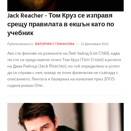
Jack Reacher - Том Круз се изправя
срещу правилата в екшън като по
учебник
Публикувана от:
ВАЛЕРИЯ СТЕФАНОВА
21 Декември 2012
Ако сте фенове на романите на Лий Чайлд (Lee Child), едва
ли сте си представяли точно Том Круз (Tom Cruise) в ролята
на Джак Рийчър (Jack Reacher), но той определено е успял
да се справи с нея, макар че поне физически не съвпада с
описанието. Лентата е базирана на излезлия през 2005
година роман One..