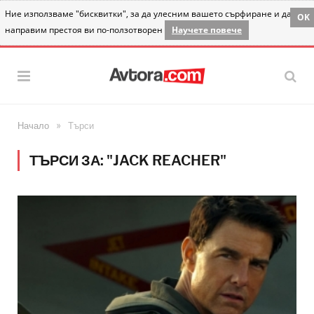
Ние използваме "бисквитки", за да улесним вашето сърфиране и да
OK
направим престоя ви по-ползотворен
Научете повече
»
Начало
Търси
ТЪРСИ ЗА: "JACK REACHER"