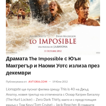
Драмата The Impossible с Юън
Макгрегър и Наоми Уотс излиза през
декември
Публикувана от:
AVTORA.COM
19 Юли 2012
Lionsgate ще пуснат филма срещу This is 40 на Джъд
Апатоу, новия трилър на отличената с Оскар Катрин Бигалоу
(The Hurt Locker) – Zero Dark Thirty, както и с предстоящия
екшън с Том Круз (Tom Cruise) – Jack Reacher. В главните