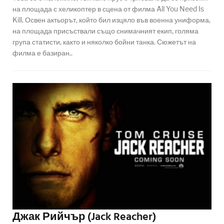
на площада с хеликоптер в сцена от филма All You Need Is
Kill. Освен актьорът, който бил изцяло във военна униформа,
на площада присъствали също снимачният екип, голяма
група статисти, както и няколко бойни танка. Сюжетът на
филма е базиран..
Джак Рийчър (Jack Reacher)