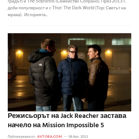
градът) и The Sopranos (Семейство Сопрано). През 2013 г.
доби популярност и с Thor: The Dark World (Тор: Светът на
мрака). Историята..
Режисьорът на Jack Reacher застава
начело на Mission Impossible 5
Публикувана от:
AVTORA.COM
08 Авг. 2013