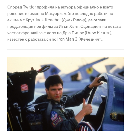
Според Twitter профила на актьора официално е взето
решението именно Макуори, който последно работи по
екшъна с Круз Jack Reacher (Джак Ричър), да оглави
предстоящия нов филм за Итън Хънт. Сценарият на петата
част от франчайза е дело на Дрю Пиърс (Drew Pearce),
известен с работата си по Iron Man 3 (Железният..