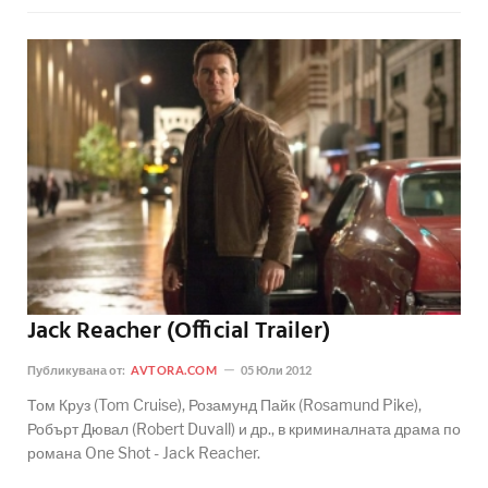
Jack Reacher (Official Trailer)
Публикувана от:
AVTORA.COM
05 Юли 2012
Том Круз (Tom Cruise), Розамунд Пайк (Rosamund Pike),
Робърт Дювал (Robert Duvall) и др., в криминалната драма по
романа One Shot - Jack Reacher.