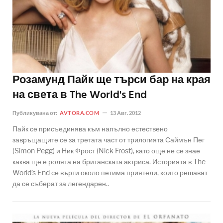
Розамунд Пайк ще търси бар на края
на света в The World's End
Публикувана от:
AVTORA.COM
13 Авг. 2012
Пайк се присъединява към напълно естествено
завръщащите се за третата част от трилогията Саймън Пег
(Simon Pegg) и Ник Фрост (Nick Frost), като още не се знае
каква ще е ролята на британската актриса. Историята в The
World’s End се върти около петима приятели, които решават
да се съберат за легендарен..