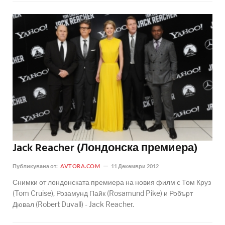
Jack Reacher (Лондонска премиера)
Публикувана от:
AVTORA.COM
11 Декември 2012
Снимки от лондонската премиера на новия филм с Том Круз
(Tom Cruise), Розамунд Пайк (Rosamund Pike) и Робърт
Дювал (Robert Duvall) - Jack Reacher.