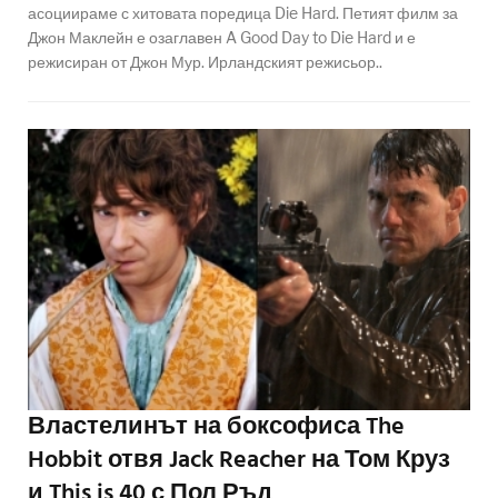
асоциираме с хитовата поредица Die Hard. Петият филм за
Джон Маклейн е озаглавен A Good Day to Die Hard и е
режисиран от Джон Мур. Ирландският режисьор..
Влaстелинът на боксофиса The
Hobbit отвя Jack Reacher на Том Круз
и This is 40 с Пол Ръд