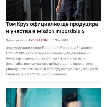
Том Круз официално ще продуцира
и участва в Mission Impossible 5
Публикувана от:
AVTORA.COM
07 Май 2013
Зад продукцията стоят Paramount Pictures и Skydance
Productions, като тепърва се очаква да бъдат обявени
режисьор и сценарист на филма. Първите части от
франчайза послужиха като добър старт на едни от вече
утвърдените режисьори в Холивуд, сред които е Джей Джей
Ейбрамс (J. J. Abrams), чиято компания..