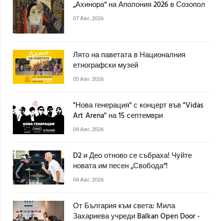
„Ахинора“ на Аполония 2026 в Созопол
07 Авг. 2026
Лято на паветата в Националния
етнографски музей
05 Авг. 2026
"Нова генерация" с концерт във "Vidas
Art Arena" на 15 септември
04 Авг. 2026
D2 и Део отново се събраха! Чуйте
новата им песен „Свобода“!
04 Авг. 2026
От България към света: Мила
Захариева учреди Balkan Open Door -