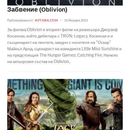
Забвение (Oblivion)
Публикувана от:
AVTORA.COM
31 Януари 2013
За филма:Oblivion е вторият филм на режисьора Джоузеф
Косински, който дебютира с TRON: Legacy. Косински е и
съсценарист на лентата, заедно с носителя на "Оскар"
Майкъл Арнд, сценарист на комедията Little Miss Sunshine и
на предстоящия The Hunger Games: Catching Fire. Начело
на актьорския състав на Oblivion..