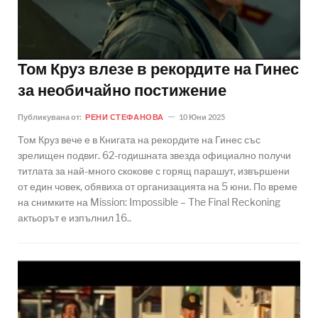
Том Круз влезе в рекордите на Гинес
за необичайно постижение
Публикувана от:
РЕНИ СТЕФАНОВА
10 Юни 2025
Том Круз вече е в Книгата на рекордите на Гинес със
зрелищен подвиг. 62-годишната звезда официално получи
титлата за най-много скокове с горящ парашут, извършени
от един човек, обявиха от организацията на 5 юни. По време
на снимките на Mission: Impossible – The Final Reckoning
актьорът е изпълнил 16..