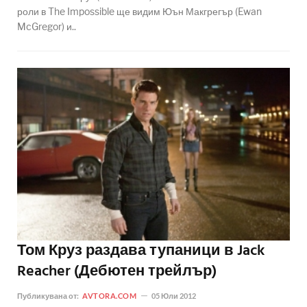
роли в The Impossible ще видим Юън Макгрегър (Ewan
McGregor) и..
Том Круз раздава тупаници в Jack
Reacher (Дебютен трейлър)
Публикувана от:
AVTORA.COM
05 Юли 2012