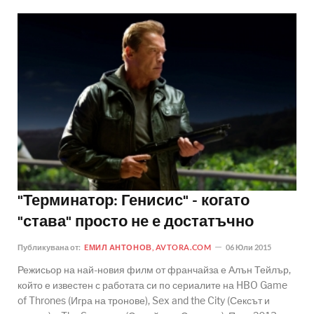
"Терминатор: Генисис" - когато
"става" просто не е достатъчно
Публикувана от:
EМИЛ АНТОНОВ, AVTORA.COM
06 Юли 2015
Режисьор на най-новия филм от франчайза е Алън Тейлър,
който е известен с работата си по сериалите на HBO Game
of Thrones (Игра на тронове), Sex and the City (Сексът и