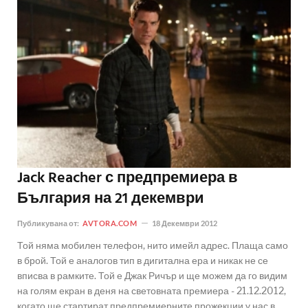
Jack Reacher с предпремиера в
България на 21 декември
Публикувана от:
AVTORA.COM
18 Декември 2012
Той няма мобилен телефон, нито имейл адрес. Плаща само
в брой. Той е аналогов тип в дигитална ера и никак не се
вписва в рамките. Той е Джак Ричър и ще можем да го видим
на голям екран в деня на световната премиера - 21.12.2012,
когато ще стартират предпремиерните прожекции у нас в