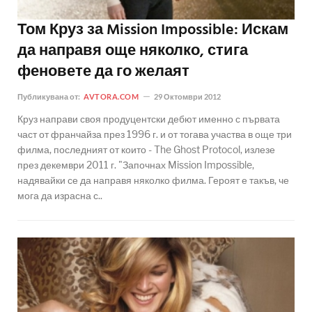
Том Круз за Mission Impossible: Искам
да направя още няколко, стига
феновете да го желаят
Публикувана от:
AVTORA.COM
29 Октомври 2012
Круз направи своя продуцентски дебют именно с първата
част от франчайза през 1996 г. и от тогава участва в още три
филма, последният от които - The Ghost Protocol, излезе
през декември 2011 г. "Започнах Mission Impossible,
надявайки се да направя няколко филма. Героят е такъв, че
мога да израсна с..