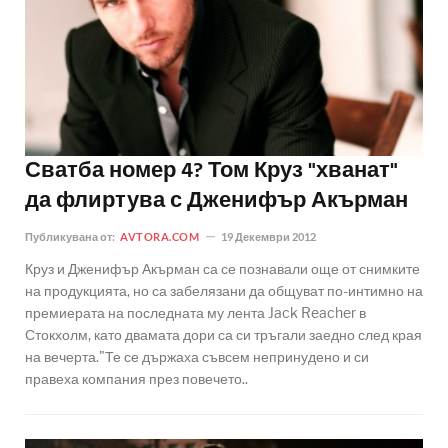
Сватба номер 4? Том Круз "хванат"
да флиртува с Дженифър Акърман
Публикувана от:
AVTORA.COM
19 Декември 2012
Круз и Дженифър Акърман са се познавали още от снимките
на продукцията, но са забелязани да общуват по-интимно на
премиерата на последната му лента Jack Reacher в
Стокхолм, като двамата дори са си тръгали заедно след края
на вечерта."Те се държаха съвсем непринудено и си
правеха компания през повечето..