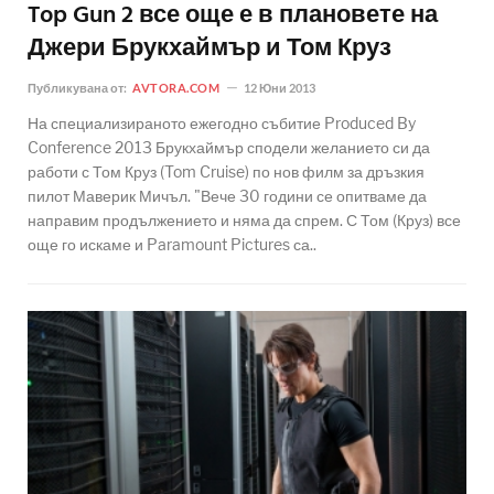
Top Gun 2 все още е в плановете на
Джери Брукхаймър и Том Круз
Публикувана от:
AVTORA.COM
12 Юни 2013
На специализираното ежегодно събитие Produced By
Conference 2013 Брукхаймър сподели желанието си да
работи с Том Круз (Tom Cruise) по нов филм за дръзкия
пилот Маверик Мичъл. "Вече 30 години се опитваме да
направим продължението и няма да спрем. С Том (Круз) все
още го искаме и Paramount Pictures са..