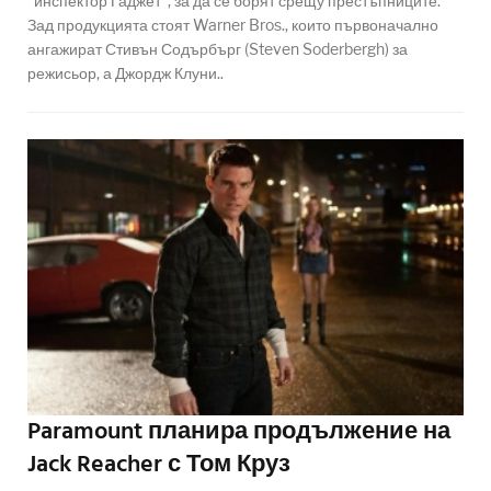
"инспектор Гаджет", за да се борят срещу престъпниците.
Зад продукцията стоят Warner Bros., които първоначално
ангажират Стивън Содърбърг (Steven Soderbergh) за
режисьор, а Джордж Клуни..
Paramount планира продължение на
Jack Reacher с Том Круз