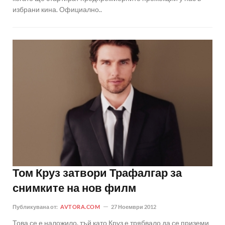
избрани кина. Официално..
Том Круз затвори Трафалгар за
снимките на нов филм
Публикувана от:
AVTORA.COM
27 Ноември 2012
Това се е наложило, тъй като Круз е трябвало да се приземи