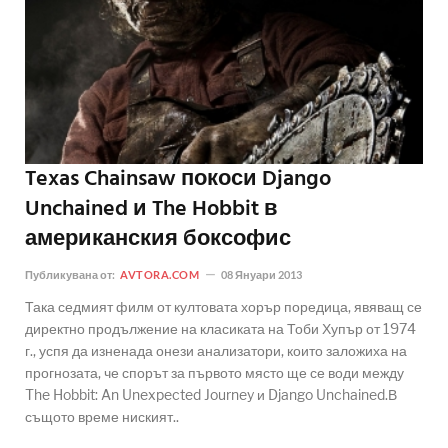
Texas Chainsaw покоси Django
Unchained и The Hobbit в
американския боксофис
Публикувана от:
AVTORA.COM
08 Януари 2013
Така седмият филм от култовата хорър поредица, явяващ се
директно продължение на класиката на Тоби Хупър от 1974
г., успя да изненада онези анализатори, които заложиха на
прогнозата, че спорът за първото място ще се води между
The Hobbit: An Unexpected Journey и Django Unchained.В
същото време ниският..