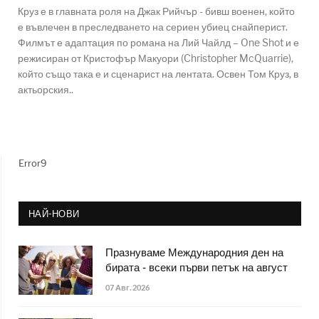
Круз е в главната роля на Джак Рийчър - бивш военен, който
е въвлечен в преследването на сериен убиец снайперист.
Филмът е адаптация по романа на Лий Чайлд – One Shot и е
режисиран от Кристофър Макуори (Christopher McQuarrie),
който също така е и сценарист на лентата. Освен Том Круз, в
актьорския..
Error9
НАЙ-НОВИ
Празнуваме Международния ден на
бирата - всеки първи петък на август
07 Авг. 2026