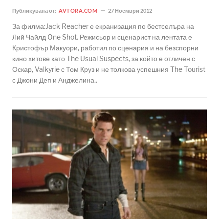
Публикувана от:
AVTORA.COM
27 Ноември 2012
За филма:Jack Reacher е екранизация по бестселъра на
Лий Чайлд One Shot. Режисьор и сценарист на лентата е
Кристофър Макуори, работил по сценария и на безспорни
кино хитове като The Usual Suspects, за който е отличен с
Оскар, Valkyrie с Том Круз и не толкова успешния The Tourist
с Джони Деп и Анджелина..