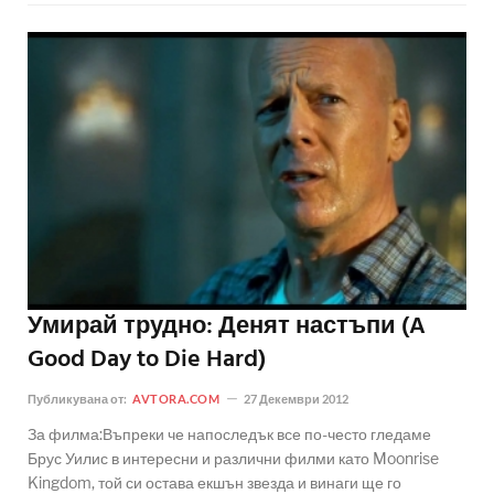
Умирай трудно: Денят настъпи (A
Good Day to Die Hard)
Публикувана от:
AVTORA.COM
27 Декември 2012
За филма:Въпреки че напоследък все по-често гледаме
Брус Уилис в интересни и различни филми като Moonrise
Kingdom, той си остава екшън звезда и винаги ще го