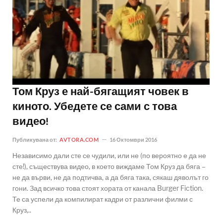
Том Круз е най-бягащият човек в
киното. Убедете се сами с това
видео!
Публикувана от:
AVTORA.COM
16 Октомври 2016
Независимо дали сте се чудили, или не (по вероятно е да не
сте!), съществува видео, в което виждаме Том Круз да бяга –
не да върви, не да подтичва, а да бяга така, сякаш дяволът го
гони. Зад всичко това стоят хората от канала Burger Fiction.
Те са успели да компилират кадри от различни филми с
Круз,..