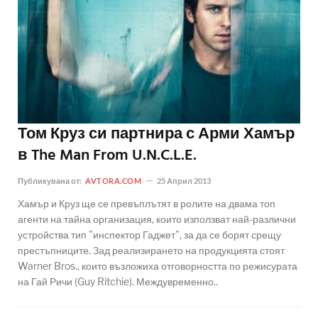
Том Круз си партнира с Арми Хамър
в The Man From U.N.C.L.E.
Публикувана от:
AVTORA.COM
25 Април 2013
Хамър и Круз ще се превъплътят в ролите на двама топ
агенти на тайна организация, които използват най-различни
устройства тип "инспектор Гаджет", за да се борят срещу
престъпниците. Зад реализирането на продукцията стоят
Warner Bros., които възложиха отговорността по режисурата
на Гай Ричи (Guy Ritchie). Междувременно..