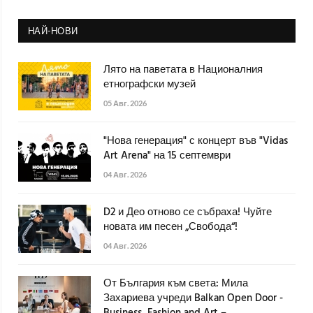
НАЙ-НОВИ
Лято на паветата в Националния
етнографски музей
05 Авг. 2026
"Нова генерация" с концерт във "Vidas
Art Arena" на 15 септември
04 Авг. 2026
D2 и Део отново се събраха! Чуйте
новата им песен „Свобода“!
04 Авг. 2026
От България към света: Мила
Захариева учреди Balkan Open Door -