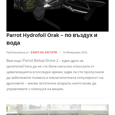
Parrot Hydrofoil Orak – по въздух и
вода
Публикувана от:
ЕКИП НА АВТОРА
16 Февруари 2016
Виж още: Parrot Bebop Drone 2 – един дрон за
ценителиСтига да не сте били напълно откъснати от
цивилизацията в последно време, едва ли сте пропуснали
да забележите появата и изключителната популярност на
дроновете – малки летателни апарати, които може да
управлявате с помощта на вашия..