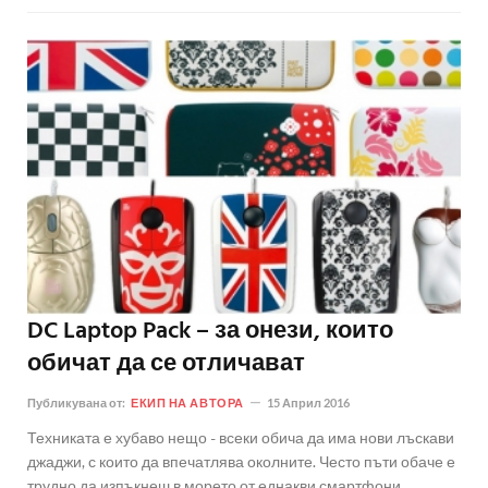
DC Laptop Pack – за онези, които
обичат да се отличават
Публикувана от:
ЕКИП НА АВТОРА
15 Април 2016
Техниката е хубаво нещо - всеки обича да има нови лъскави
джаджи, с които да впечатлява околните. Често пъти обаче е
трудно да изпъкнеш в морето от еднакви смартфони,