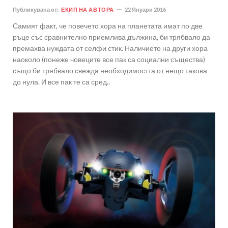
Публикувана от:
ЕКИП НА АВТОРА
22 Януари 2016
Самият факт, че повечето хора на планетата имат по две
ръце със сравнително приемлива дължина, би трябвало да
премахва нуждата от селфи стик. Наличието на други хора
наоколо (понеже човеците все пак са социални същества)
също би трябвало свежда необходимостта от нещо такова
до нула. И все пак те са сред..