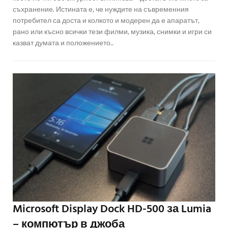
съхранение. Истината е, че нуждите на съвременния
потребител са доста и колкото и модерен да е апаратът,
рано или късно всички тези филми, музика, снимки и игри си
казват думата и положението..
Microsoft Display Dock HD-500 за Lumia
– компютър в джоба