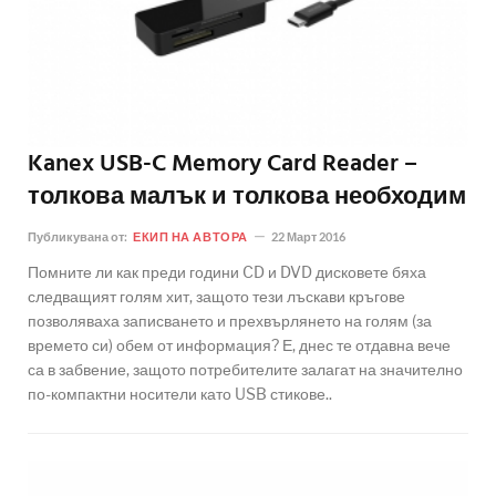
Kanex USB-C Memory Card Reader –
толкова малък и толкова необходим
Публикувана от:
ЕКИП НА АВТОРА
22 Март 2016
Помните ли как преди години CD и DVD дисковете бяха
следващият голям хит, защото тези лъскави кръгове
позволяваха записването и прехвърлянето на голям (за
времето си) обем от информация? Е, днес те отдавна вече
са в забвение, защото потребителите залагат на значително
по-компактни носители като USB стикове..