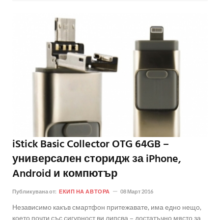
iStick Basic Collector OTG 64GB –
универсален сторидж за iPhone,
Android и компютър
Публикувана от:
ЕКИП НА АВТОРА
08 Март 2016
Независимо какъв смартфон притежавате, има едно нещо,
което почти със сигурност ви липсва – достатъчно място за