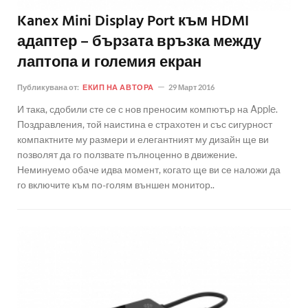
Kanex Mini Display Port към HDMI
адаптер – бързата връзка между
лаптопа и големия екран
Публикувана от:
ЕКИП НА АВТОРА
29 Март 2016
И така, сдобили сте се с нов преносим компютър на Apple.
Поздравления, той наистина е страхотен и със сигурност
компактните му размери и елегантният му дизайн ще ви
позволят да го ползвате пълноценно в движение.
Неминуемо обаче идва момент, когато ще ви се наложи да
го включите към по-голям външен монитор..