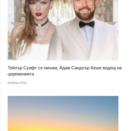
Тейлър Суифт се омъжи, Адам Сандлър беше водещ на
церемонията
06 Юли 2026