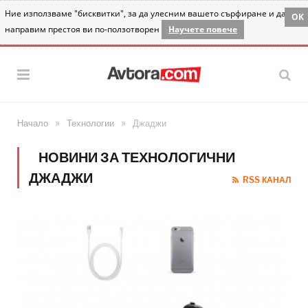
Ние използваме "бисквитки", за да улесним вашето сърфиране и да
OK
направим престоя ви по-ползотворен
Научете повече
»
»
Начало
Технологии
Джаджи
НОВИНИ ЗА ТЕХНОЛОГИЧНИ
ДЖАДЖИ
RSS КАНАЛ