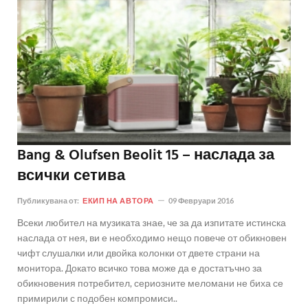
Bang & Olufsen Beolit 15 – наслада за
всички сетива
Публикувана от:
ЕКИП НА АВТОРА
09 Февруари 2016
Всеки любител на музиката знае, че за да изпитате истинска
наслада от нея, ви е необходимо нещо повече от обикновен
чифт слушалки или двойка колонки от двете страни на
монитора. Докато всичко това може да е достатъчно за
обикновения потребител, сериозните меломани не биха се
примирили с подобен компромиси..