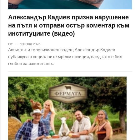
Александър Кадиев призна нарушение
на пътя и отправи остър коментар към
институциите (видео)
От
13 Юли 2026
Актьорът и телевизионен водещ Александър Кадиев
публикува в социалните мрежи позиция, след като е бил
глобен за използване..