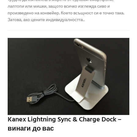
лаптопи или мишки, защото всичко изглежда сиво и
произведено на конвейер. Което всъщност си е точно така.
Затова, ако цените индивидуалността..
Kanex Lightning Sync & Charge Dock –
винаги до вас