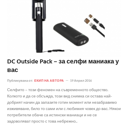
DC Outside Pack – за селфи маниака у
вас
Публикувана от:
ЕКИП НА АВТОРА
19 Април 2016
Селфито – този феномен на съвременното общество.
Колкото и да се обсъжда, този вид снимка си остава най-
добрият начин да запазите готин момент или незабравимо
изживяване, било то сами или с любимия човек до вас. Някои
потребители обаче са истински маниаци и не се
задоволяват просто с това небрежно..