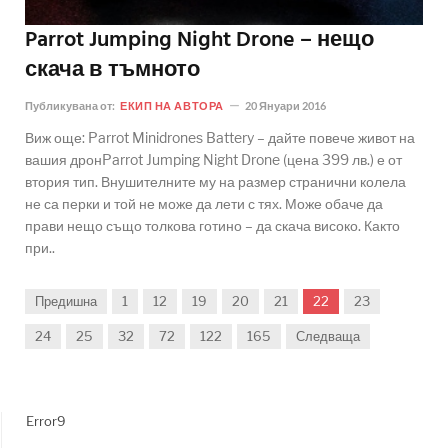
Parrot Jumping Night Drone – нещо
скача в тъмното
Публикувана от:
ЕКИП НА АВТОРА
20 Януари 2016
Виж още: Parrot Minidrones Battery – дайте повече живот на
вашия дронParrot Jumping Night Drone (цена 399 лв.) е от
втория тип. Внушителните му на размер странични колела
не са перки и той не може да лети с тях. Може обаче да
прави нещо също толкова готино – да скача високо. Както
при..
Предишна
1
12
19
20
21
22
23
24
25
32
72
122
165
Следваща
Error9