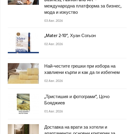
Business, Fashion and Art –
международна платформа за бизнес,
мода и изкуство
03 Авг. 2026
„Mater 2-10“, Хуан Согьон
02 Авг. 2026
Най-честите грешки при избора на
хавлиени кърпи и как да ги избегнем
02 Авг. 2026
„Тристишия и фотограми“, Цочо
Бояджиев
01 Авг. 2026
Доставка на врати за хотели и
апартаменти: основни критерии за