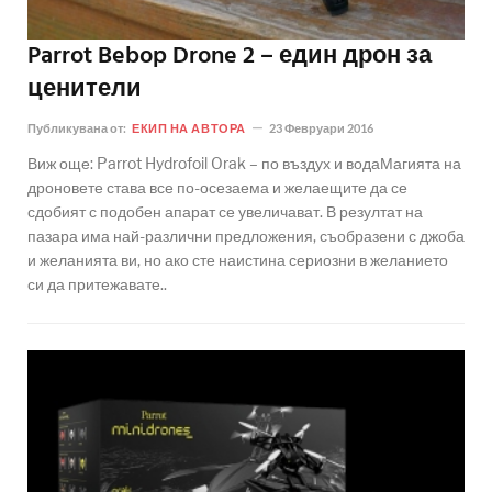
Parrot Bebop Drone 2 – един дрон за
ценители
Публикувана от:
ЕКИП НА АВТОРА
23 Февруари 2016
Виж още: Parrot Hydrofoil Orak – по въздух и водаМагията на
дроновете става все по-осезаема и желаещите да се
сдобият с подобен апарат се увеличават. В резултат на
пазара има най-различни предложения, съобразени с джоба
и желанията ви, но ако сте наистина сериозни в желанието
си да притежавате..