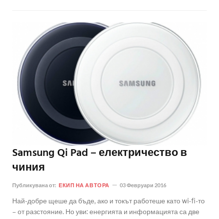
Samsung Qi Pad – електричество в
чиния
Публикувана от:
ЕКИП НА АВТОРА
03 Февруари 2016
Най-добре щеше да бъде, ако и токът работеше като wi-fi-то
– от разстояние. Но уви: енергията и информацията са две