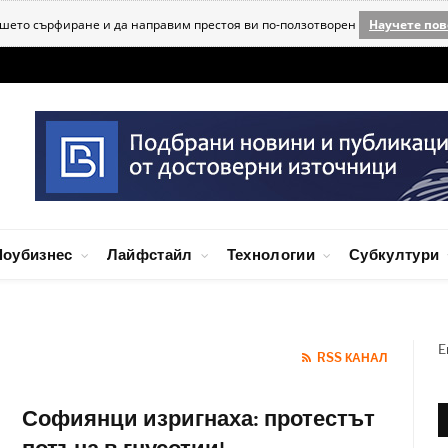
ашето сърфиране и да направим престоя ви по-ползотворен
Научете пов
оубизнес
Лайфстайл
Технологии
Субкултури
E
RSS КАНАЛ
Софиянци изригнаха: протестът