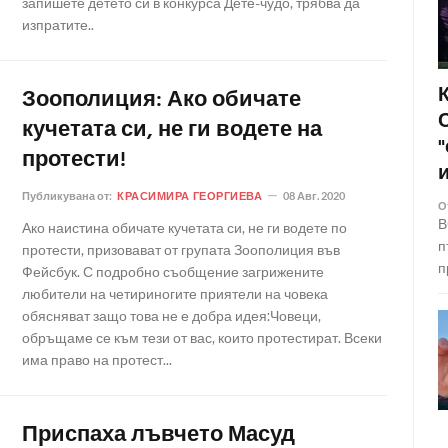
запишете детето си в конкурса Дете-чудо, трябва да
изпратите..
Зоополиция: Ако обичате
кучетата си, не ги водете на
протести!
Публикувана от:
КРАСИМИРА ГЕОРГИЕВА
08 Авг. 2020
О
В
Ако наистина обичате кучетата си, не ги водете по
п
протести, призовават от групата Зоополиция във
п
Фейсбук. С подробно съобщение загрижените
любители на четириногите приятели на човека
обясняват защо това не е добра идея:Човеци,
обръщаме се към тези от вас, които протестират. Всеки
има право на протест...
Приспаха лъвчето Масуд