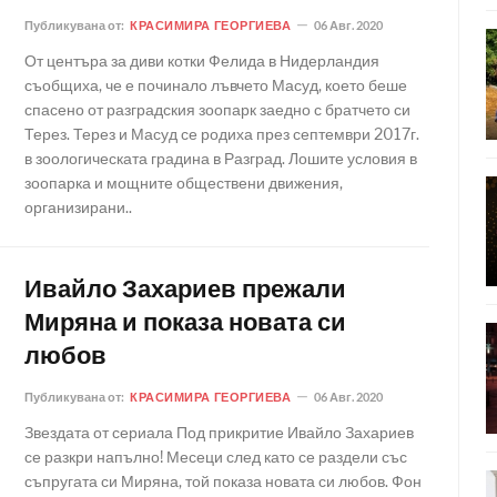
Публикувана от:
КРАСИМИРА ГЕОРГИЕВА
06 Авг. 2020
От центъра за диви котки Фелида в Нидерландия
съобщиха, че е починало лъвчето Масуд, което беше
спасено от разградския зоопарк заедно с братчето си
Терез. Терез и Масуд се родиха през септември 2017г.
в зоологическата градина в Разград. Лошите условия в
зоопарка и мощните обществени движения,
организирани..
Ивайло Захариев прежали
Миряна и показа новата си
любов
Публикувана от:
КРАСИМИРА ГЕОРГИЕВА
06 Авг. 2020
Звездата от сериала Под прикритие Ивайло Захариев
се разкри напълно! Месеци след като се раздели със
съпругата си Миряна, той показа новата си любов. Фон