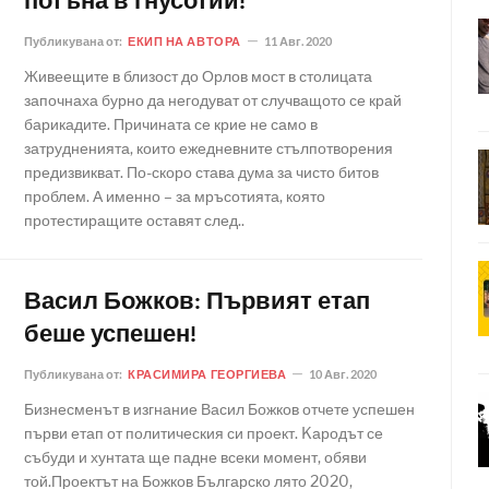
потъна в гнусотии!
Публикувана от:
ЕКИП НА АВТОРА
11 Авг. 2020
Живеещите в близост до Орлов мост в столицата
започнаха бурно да негодуват от случващото се край
барикадите. Причината се крие не само в
затрудненията, които ежедневните стълпотворения
предизвикват. По-скоро става дума за чисто битов
проблем. А именно – за мръсотията, която
протестиращите оставят след..
Васил Божков: Първият етап
беше успешен!
Публикувана от:
КРАСИМИРА ГЕОРГИЕВА
10 Авг. 2020
Бизнесменът в изгнание Васил Божков отчете успешен
първи етап от политическия си проект. Kародът се
събуди и хунтата ще падне всеки момент, обяви
той.Проектът на Божков Българско лято 2020,