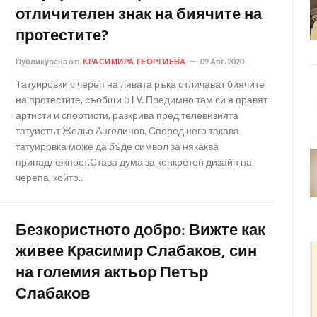
отличителен знак на биячите на
протестите?
Публикувана от:
КРАСИМИРА ГЕОРГИЕВА
09 Авг. 2020
Татуировки с череп на лявата ръка отличават биячите
на протестите, съобщи bTV. Предимно там си я правят
артисти и спортисти, разкрива пред телевизията
татуистът Жельо Ангелинов. Според него такава
татуировка може да бъде символ за някаква
принадлежност.Става дума за конкретен дизайн на
черепа, който..
Безкористното добро: Вижте как
живее Красимир Слабаков, син
на големия актьор Петър
Слабаков