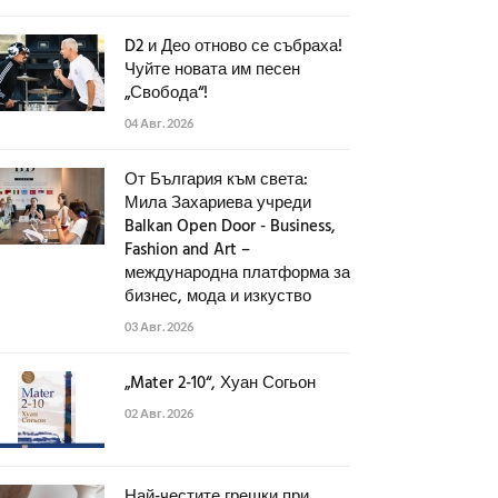
D2 и Део отново се събраха!
Чуйте новата им песен
„Свобода“!
04 Авг. 2026
От България към света:
Мила Захариева учреди
Balkan Open Door - Business,
Fashion and Art –
международна платформа за
бизнес, мода и изкуство
03 Авг. 2026
„Mater 2-10“, Хуан Согьон
02 Авг. 2026
Най-честите грешки при