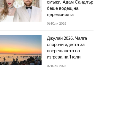
омъжи, Адам Сандлър
беше водещ на
церемонията
06 Юли 2026
Джулай 2026: Чалга
опорочи идеята за
посрещането на
изгрева на 1 юли
02 Юли 2026