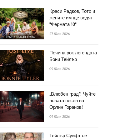
Краси Радков, Тото и
жените им ще водят
"Фермата 10"
27 Юли 2026
Почина рок легендата
Бони Тейлър
09 Юли 2026
„Влюбен град“: Чуйте
новата песен на
Орлин Горанов!
09 Юли 2026
Тейлър Суифт се