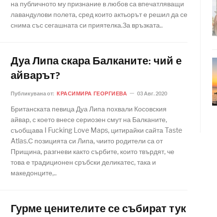
на публичното му признание в любов са впечатляващи
лавандулови полета, сред които актьорът е решил да се
снима със сегашната си приятелка.За връзката..
Дуа Липа скара Балканите: чий е
айварът?
Публикувана от:
КРАСИМИРА ГЕОРГИЕВА
03 Авг. 2020
Британската певица Дуа Липа похвали Косовския
айвар, с което внесе сериозен смут на Балканите,
съобщава I Fucking Love Maps, цитирайки сайта Taste
Atlas.С позицията си Липа, чиито родители са от
Прищина, разгневи както сърбите, които твърдят, че
това е традиционен сръбски деликатес, така и
македонците,..
Гурме ценителите се събират тук