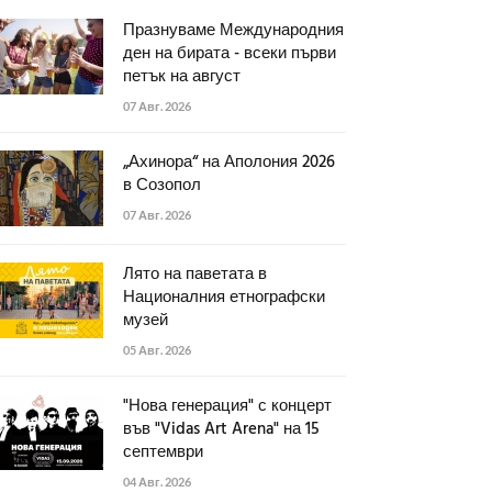
Празнуваме Международния
ден на бирата - всеки първи
петък на август
07 Авг. 2026
„Ахинора“ на Аполония 2026
в Созопол
07 Авг. 2026
Лято на паветата в
Националния етнографски
музей
05 Авг. 2026
"Нова генерация" с концерт
във "Vidas Art Arena" на 15
септември
04 Авг. 2026