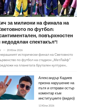
Кич за милиони на финала на
Световното по футбол:
"сантиментален, повърхностен
и недодялан спектакъл"!
т
20 Юли 2026
черашният исторически финал на Световното
ървенство по футбол на стадион „МетЛайф“
редложи на планетата брутален културен..
Александър Кадиев
призна нарушение на
пътя и отправи остър
коментар към
институциите (видео)
13 Юли 2026