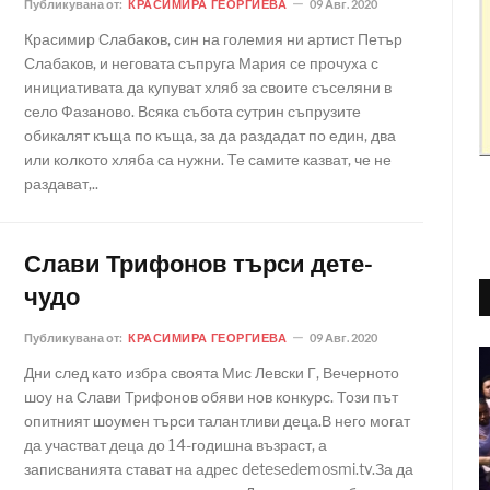
Публикувана от:
КРАСИМИРА ГЕОРГИЕВА
09 Авг. 2020
Красимир Слабаков, син на големия ни артист Петър
Слабаков, и неговата съпруга Мария се прочуха с
инициативата да купуват хляб за своите съселяни в
село Фазаново. Всяка събота сутрин съпрузите
обикалят къща по къща, за да раздадат по един, два
или колкото хляба са нужни. Те самите казват, че не
раздават,..
Слави Трифонов търси дете-
чудо
Публикувана от:
КРАСИМИРА ГЕОРГИЕВА
09 Авг. 2020
Дни след като избра своята Мис Левски Г, Вечерното
шоу на Слави Трифонов обяви нов конкурс. Този път
опитният шоумен търси талантливи деца.В него могат
да участват деца до 14-годишна възраст, а
записванията стават на адрес detesedemosmi.tv.За да