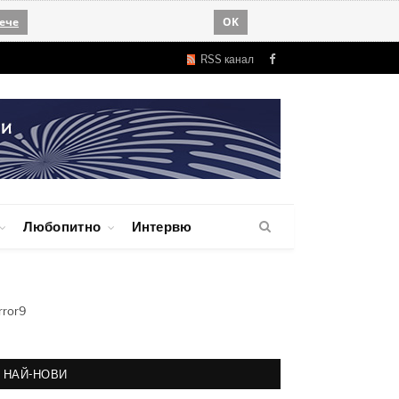
ече
OK
RSS канал
Facebook
Любопитно
Интервю
rror9
НАЙ-НОВИ