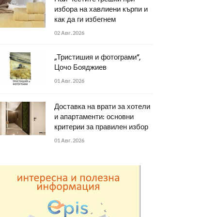
избора на хавлиени кърпи и
как да ги избегнем
02 Авг. 2026
„Тристишия и фотограми“,
Цочо Бояджиев
01 Авг. 2026
Доставка на врати за хотели
и апартаменти: основни
критерии за правилен избор
01 Авг. 2026