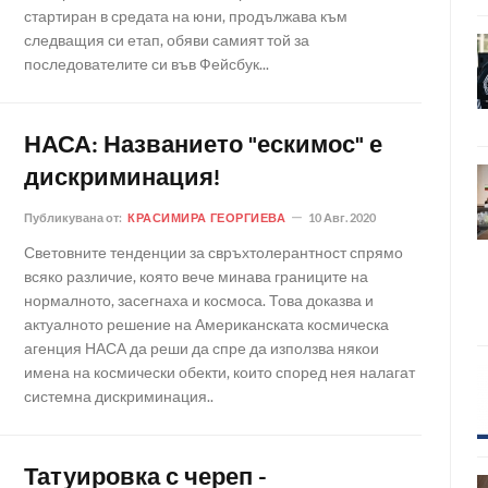
стартиран в средата на юни, продължава към
следващия си етап, обяви самият той за
последователите си във Фейсбук...
НАСА: Названието "ескимос" е
дискриминация!
Публикувана от:
КРАСИМИРА ГЕОРГИЕВА
10 Авг. 2020
Световните тенденции за свръхтолерантност спрямо
всяко различие, която вече минава границите на
нормалното, засегнаха и космоса. Това доказва и
актуалното решение на Американската космическа
агенция НАСА да реши да спре да използва някои
имена на космически обекти, които според нея налагат
системна дискриминация..
Татуировка с череп -