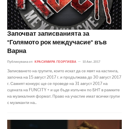
Започват записванията за
"Голямото рок междучасие" във
Варна
Публикувана от:
КРАСИМИРА ГЕОРГИЕВА
10 Авг. 2017
Записването на групите, които искат да се явят на кастинга,
започна на 15 август 2017 г. и продължава до 30 август 2017
г. Самият конкурс ще се проведе на 31 август 2017 на
сцената на FUNCITY + и ще бъде излъчен по БНТ в рамките
на музикалния формат. Право на участие имат всички групи
с музиканти на..