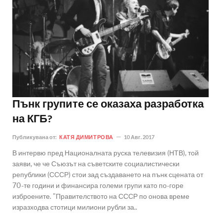
Пънк групите се оказаха разработка
на КГБ?
Публикувана от:
КАТЯ ДИМИТРОВА
10 Авг. 2017
В интервю пред Националната руска телевизия (НТВ), той
заяви, че че Съюзът на съветските социалистически
републики (СССР) стои зад създаването на пънк сцената от
70-те години и финансира големи групи като по-горе
изброените. "Правителството на СССР по онова време
изразходва стотици милиони рубли за..