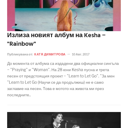
Излиза новият албум на Kesha −
"Rainbow"
Публикувана от:
КАТЯ ДИМИТРОВА
10 Авг. 2017
До момента от албума са издадени два официални сингъла
− "Praying" и "Woman". На 28 юни Kesha пусна и трета
песен от предстоящия проект − "Learn to Let Go". "За мен
"Learn to Let Go (Научи се да продължиш) не е само
заглавие на песен. Това е мотото на живота ми през
последните..