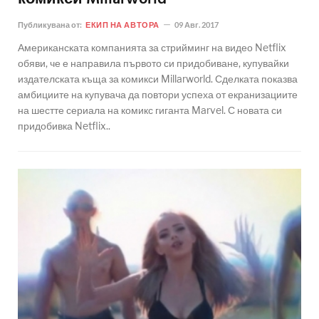
Публикувана от:
ЕКИП НА АВТОРА
09 Авг. 2017
Американската компанията за стрийминг на видео Netflix
обяви, че е направила първото си придобиване, купувайки
издателската къща за комикси Millarworld. Сделката показва
амбициите на купувача да повтори успеха от екранизациите
на шестте сериала на комикс гиганта Marvel. С новата си
придобивка Netflix..