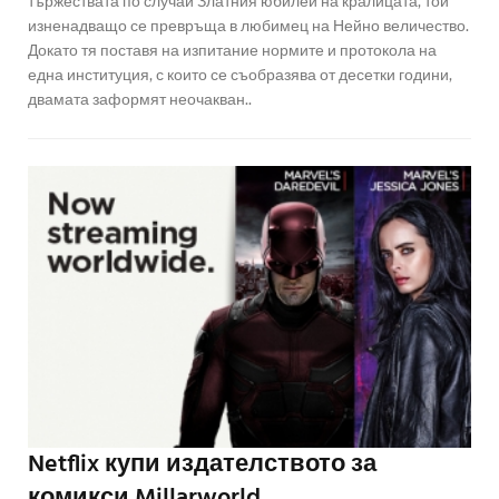
тържествата по случай Златния юбилей на кралицата, той
изненадващо се превръща в любимец на Нейно величество.
Докато тя поставя на изпитание нормите и протокола на
една институция, с които се съобразява от десетки години,
двамата заформят неочакван..
Netflix купи издателството за
комикси Millarworld