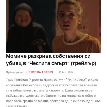
Момиче разкрива собствения си
убиец в "Честита смърт" (трейлър)
Публикувана от:
ЕКИП НА АВТОРА
10 Авг. 2017
Трий Гелбман (в ролята Джесика Рот − "Ла Ла Ленд") е руса
колежанка без особени задръжки, която прекарва времето
си в забавления с момчета и партита. Една сутрин тя се
събужда в студентското общежитие на младежа, с който е
преспала, връща се вкъщи, прекарва деня си в скандали със
своите близки,..