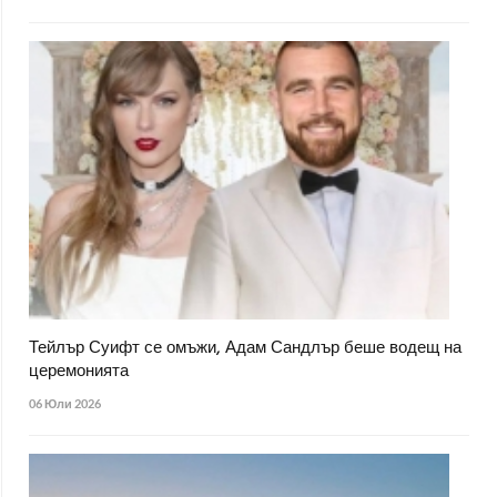
Тейлър Суифт се омъжи, Адам Сандлър беше водещ на
церемонията
06 Юли 2026