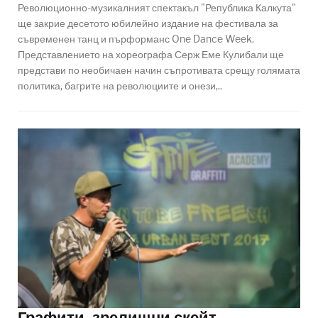
Революционно-музикалният спектакъл "Република Калкута"
ще закрие десетото юбилейно издание на фестивала за
съвременен танц и пърформанс One Dance Week.
Представлението на хореографа Серж Еме Кулибали ще
представи по необичаен начин съпротивата срещу голямата
политика, багрите на революциите и онези,..