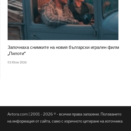
Започнаха снимките на новия български игрален филм
„Пилоти“
01 Юли 2026
Avtora.com | 2001 - 2026 ® - всички права запазени. Ползването
на информация от сайта, само с изричното цитиране на източника