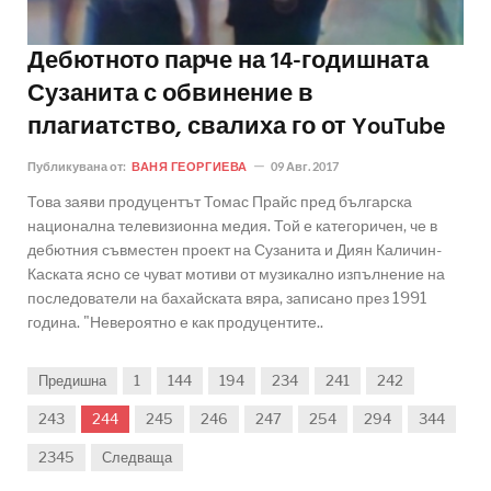
Дебютното парче на 14-годишната
Сузанита с обвинение в
плагиатство, свалиха го от YouTube
Публикувана от:
ВАНЯ ГЕОРГИЕВА
09 Авг. 2017
Това заяви продуцентът Томас Прайс пред българска
национална телевизионна медия. Той е категоричен, че в
дебютния съвместен проект на Сузанита и Диян Каличин-
Каската ясно се чуват мотиви от музикално изпълнение на
последователи на бахайската вяра, записано през 1991
година. "Невероятно е как продуцентите..
Предишна
1
144
194
234
241
242
243
244
245
246
247
254
294
344
2345
Следваща