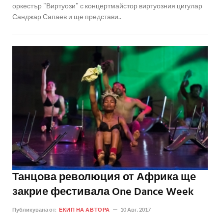
оркестър "Виртуози" с концертмайстор виртуозния цигулар
Санджар Сапаев и ще представи..
Танцова революция от Африка ще
закрие фестивала One Dance Week
Публикувана от:
ЕКИП НА АВТОРА
10 Авг. 2017