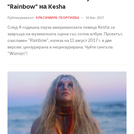
"Rainbow" на Kesha
Публикувана от:
КРАСИМИРА ГЕОРГИЕВА
10 Авг. 2017
След 4-годишна пауза американската певица Kesha се
завръща на музикалната сцена със солов албум. Проектът,
озаглавен "Rainbow", излиза на 11 август 2017 г. в две
версии: цензурирана и нецензурирана. Чуйте сингъла
"Woman"!