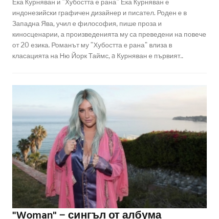
Ека Курняван и "Хубостта е рана" Ека Курняван е
индонезийски графичен дизайнер и писател. Роден е в
Западна Ява, учил е философия, пише проза и
киносценарии, а произведенията му са преведени на повече
от 20 езика. Романът му "Хубостта е рана" влиза в
класацията на Ню Йорк Таймс, a Курняван е първият..
"Woman" − сингъл от албума