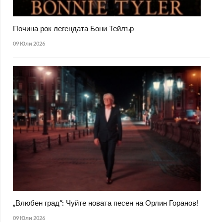
Почина рок легендата Бони Тейлър
09 Юли 2026
„Влюбен град“: Чуйте новата песен на Орлин Горанов!
09 Юли 2026