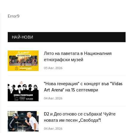
Error9
НАЙ-НОВИ
Лято на паветата в Националния
етнографски музей
05 Авг. 2026
"Нова генерация" с концерт във "Vidas
Art Arena" на 15 септември
04 Авг. 2026
D2 и Део отново се събраха! Чуйте
новата им песен „Свобода“!
04 Авг. 2026