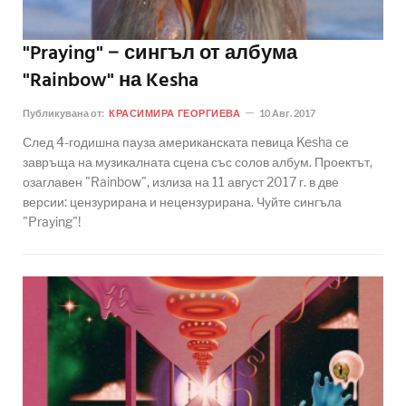
"Praying" − сингъл от албума
"Rainbow" на Kesha
Публикувана от:
КРАСИМИРА ГЕОРГИЕВА
10 Авг. 2017
След 4-годишна пауза американската певица Kesha се
завръща на музикалната сцена със солов албум. Проектът,
озаглавен "Rainbow", излиза на 11 август 2017 г. в две
версии: цензурирана и нецензурирана. Чуйте сингъла
"Praying"!