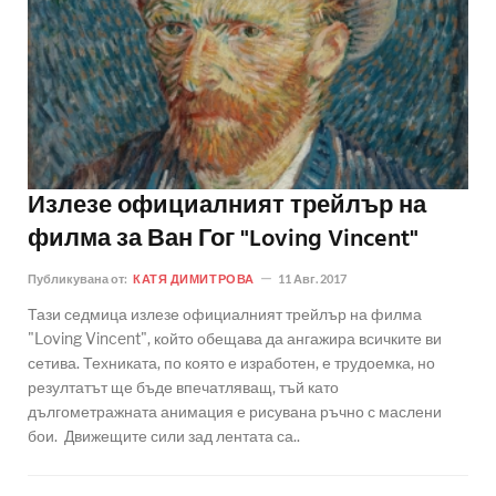
Излезе официалният трейлър на
филма за Ван Гог "Loving Vincent"
Публикувана от:
КАТЯ ДИМИТРОВА
11 Авг. 2017
Тази седмица излезе официалният трейлър на филма
"Loving Vincent", който обещава да ангажира всичките ви
сетива. Техниката, по която е изработен, е трудоемка, но
резултатът ще бъде впечатляващ, тъй като
дългометражната анимация е рисувана ръчно с маслени
бои. Движещите сили зад лентата са..