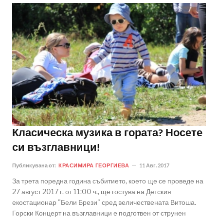
Класическа музика в гората? Носете
си възглавници!
Публикувана от:
КРАСИМИРА ГЕОРГИЕВА
11 Авг. 2017
За трета поредна година събитието, което ще се проведе на
27 август 2017 г. от 11:00 ч., ще гостува на Детския
екостационар "Бели Брези" сред величествената Витоша.
Горски Концерт на възглавници е подготвен от струнен