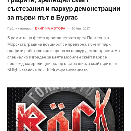
Графити, зрелищни скейт
състезания и паркур демонстрации
за първи път в Бургас
Публикувана от:
ЕКИП НА АВТОРА
10 Авг. 2017
В рамките на феста пространството пред Пантеона в
Морската градина всъщност се превърна в скейт парк,
графити работилница и арена за паркур демонстрации. На
специално изграден за целта мобилен скейт парк се
провеждаха зрелищни ролер състезания, а скейтърите от
5High изведоха best trick съревнованието..