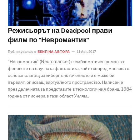
Режисьорът на Deadpool прави
филм по "Невромантик"
Публикувана от:
ЕКИП НА АВТОРА
11 Авг. 2017
"Невромантик" (Neuromancer) е емблематичен роман за
феновете на научната фантастика, който според мнозина е
основополагащ за киберпънк течението и е може би
първият, описващ виртуалното пространство. Написан е
през далечната за представите в технологичния бранш 1984
година от пионера в тази област Уилям..