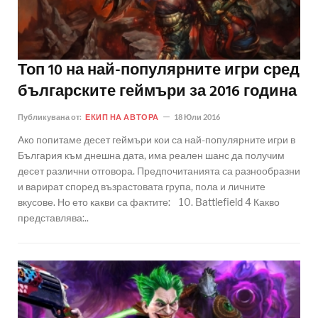
Топ 10 на най-популярните игри сред
българските геймъри за 2016 година
Публикувана от:
ЕКИП НА АВТОРА
18 Юли 2016
Ако попитаме десет геймъри кои са най-популярните игри в
България към днешна дата, има реален шанс да получим
десет различни отговора. Предпочитанията са разнообразни
и варират според възрастовата група, пола и личните
вкусове. Но ето какви са фактите: 10. Battlefield 4 Какво
представлява:..