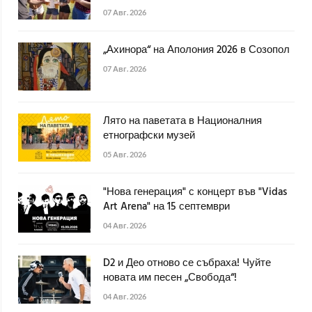
07 Авг. 2026
„Ахинора“ на Аполония 2026 в Созопол
07 Авг. 2026
Лято на паветата в Националния
етнографски музей
05 Авг. 2026
"Нова генерация" с концерт във "Vidas
Art Arena" на 15 септември
04 Авг. 2026
D2 и Део отново се събраха! Чуйте
новата им песен „Свобода“!
04 Авг. 2026