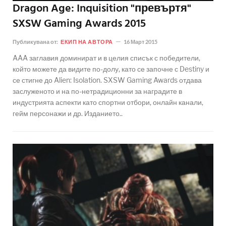
Dragon Age: Inquisition "превъртя"
SXSW Gaming Awards 2015
Публикувана от:
ЕКИП НА АВТОРА
16 Март 2015
AAA заглавия доминират и в целия списък с победители,
който можете да видите по-долу, като се започне с Destiny и
се стигне до Alien: Isolation. SXSW Gaming Awards отдава
заслуженото и на по-нетрадиционни за наградите в
индустрията аспекти като спортни отбори, онлайн канали,
гейм персонажи и др. Изданието..