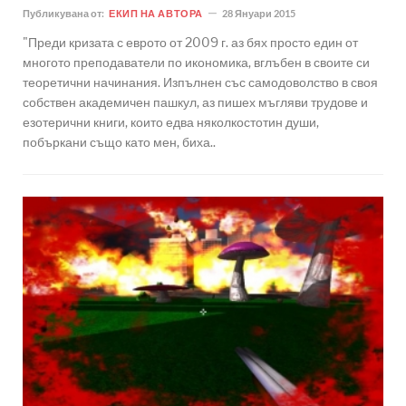
Публикувана от:
ЕКИП НА АВТОРА
28 Януари 2015
"Преди кризата с еврото от 2009 г. аз бях просто един от
многото преподаватели по икономика, вглъбен в своите си
теоретични начинания. Изпълнен със самодоволство в своя
собствен академичен пашкул, аз пишех мъгляви трудове и
езотерични книги, които едва няколкостотин души,
побъркани също като мен, биха..