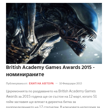
British Academy Games Awards 2015 -
номинираните
Публикувана от:
ЕКИП НА АВТОРА
10 Февруари 2015
Церемонията по раздаването на British Academy Games
Awards за 2015 година ще се състои на 12 март, когато 51
гейм заглавия ще влязат в директна битка за
разпределението на 17 статуетки. В ключовата категория за