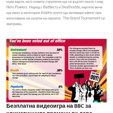
нови карти, като новите стратегии ще се въртят около т.нар.
Hero Powers. Наред с Battlecry и Deathrattle, картите вече
ще имат и категория Inspire, която ще активира ефект при
използване на силите на героите. The Grand Tournament се
заиграва..
Безплатна видеоигра на BBC за