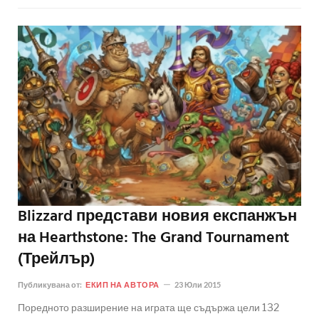
Blizzard представи новия експанжън
на Hearthstone: The Grand Tournament
(Трейлър)
Публикувана от:
ЕКИП НА АВТОРА
23 Юли 2015
Поредното разширение на играта ще съдържа цели 132