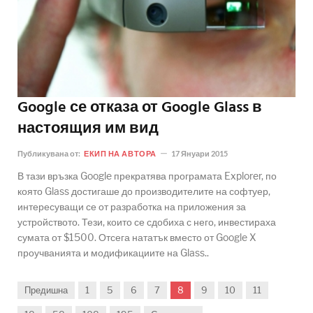
Google се отказа от Google Glass в
настоящия им вид
Публикувана от:
ЕКИП НА АВТОРА
17 Януари 2015
В тази връзка Google прекратява програмата Explorer, по
която Glass достигаше до производителите на софтуер,
интересуващи се от разработка на приложения за
устройството. Тези, които се сдобиха с него, инвестираха
сумата от $1500. Отсега нататък вместо от Google X
проучванията и модификациите на Glass..
Предишна
1
5
6
7
8
9
10
11