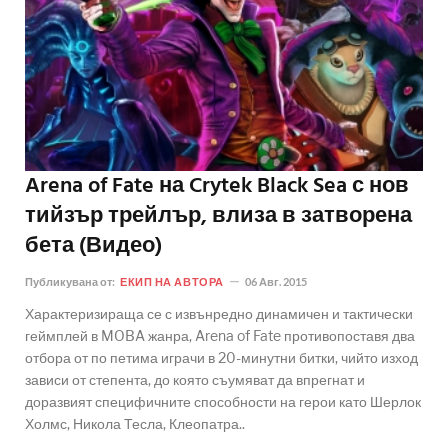
Arena of Fate на Crytek Black Sea с нов
тийзър трейлър, влиза в затворена
бета (Видео)
Публикувана от:
ЕКИП НА АВТОРА
06 Авг. 2015
Характеризираща се с извънредно динамичен и тактически
геймплей в MOBA жанра, Arena of Fate противопоставя два
отбора от по петима играчи в 20-минутни битки, чийто изход
зависи от степента, до която съумяват да впрегнат и
доразвият специфичните способности на герои като Шерлок
Холмс, Никола Тесла, Клеопатра..