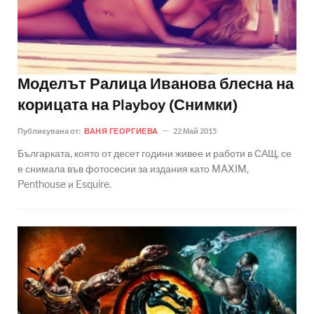
Моделът Ралица Иванова блесна на
корицата на Playboy (Снимки)
Публикувана от:
ВАНЯ ГЕОРГИЕВА
22 Май 2015
Българката, която от десет години живее и работи в САЩ, се
е снимала във фотосесии за издания като MAXIM,
Penthouse и Esquire.