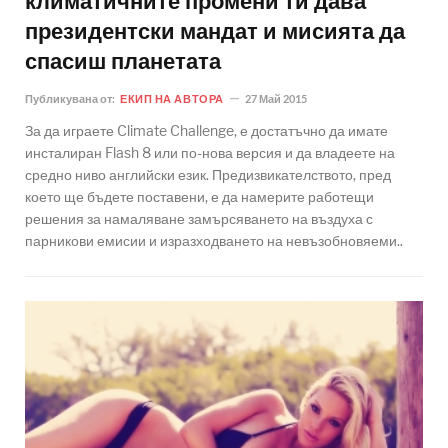
климатичните промени ти дава
президентски мандат и мисията да
спасиш планетата
Публикувана от:
ЕКИП НА АВТОРА
27 Май 2015
За да играете Climate Challenge, е достатъчно да имате
инсталиран Flash 8 или по-нова версия и да владеете на
средно ниво английски език. Предизвикателството, пред
което ще бъдете поставени, е да намерите работещи
решения за намаляване замърсяването на въздуха с
парникови емисии и изразходването на невъзобновяеми..