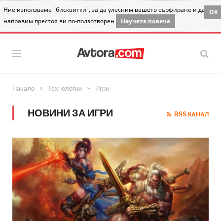
Ние използваме "бисквитки", за да улесним вашето сърфиране и да
OK
направим престоя ви по-ползотворен
Научете повече
»
»
Начало
Технологии
Игри
НОВИНИ ЗА ИГРИ
RSS КАНАЛ