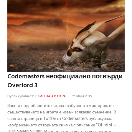
Codemasters неофициално потвърди
Overlord 3
Публикувана от:
ЕКИП НА АВТОРА
21 Март 2015
Засега подробностите остават забулени в мистерия, но
съществуването на играта е извън всякакво съмнение. В
своята страница в Twitter от Codemasters публикуваха
изображението от горната снимка с описание "Ohhh shie……
RUNNNNNN!!!!!!!!!". И ако това не е достатъчно, адското