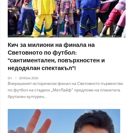
Кич за милиони на финала на
Световното по футбол:
"сантиментален, повърхностен и
недодялан спектакъл"!
От
20 Юли 2026
Вчерашният исторически финал на Световното първенство
по футбол на стадион „МетЛайф“ предложи на планетата
брутален културен..