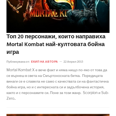
Топ 20 персонажи, които направиха
Mortal Kombat най-култовата бойна
игра
Публикувана от:
ЕКИП НА АВТОРА
22 Април 2015
Mortal Kombat X е вече факт и няма нищо по-яко от това да
се върнеш в света на Смъртоносната битка. Поредицата
винаги се е славела не само с качествата си на фантастична
бойна игра, но и с интересната си и задълбочена история,
както и с персонажите си. Поне за този жанр. Scorpion и Sub-
Zero..