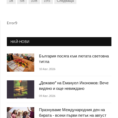
18
58
108
195
Следваща
Error9
НАЙ-НОВИ
България посяга към лютата световна
титла
10 Авг. 2026
„Дежавю“ на Емануел Икономов: Вече
видяно и още невиждано
09 Авг. 2026
Празнуваме Международния ден на
бирата - всеки първи петък на август