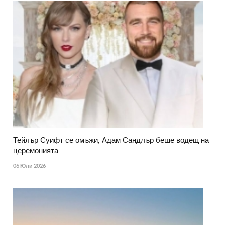
Тейлър Суифт се омъжи, Адам Сандлър беше водещ на
церемонията
06 Юли 2026