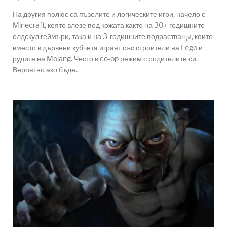
На другия полюс са пъзелите и логическите игри, начело с
Minecraft, която влезе под кожата както на 30+ годишните
олдскул геймъри, така и на 3-годишните подрастващи, които
вместо в дървени кубчета играят със строители на Lego и
рудите на Mojang. Често в co-op режим с родителите си.
Вероятно ако бъде..