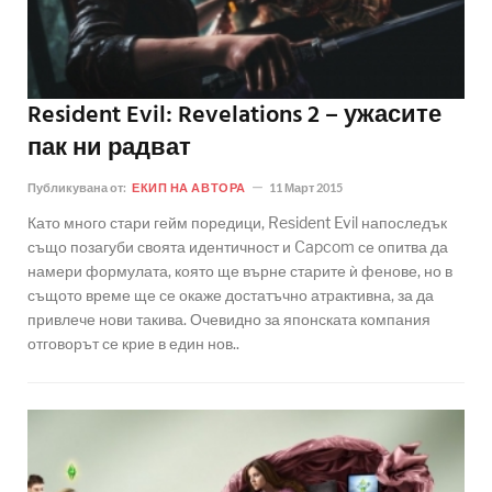
Resident Evil: Revelations 2 – ужасите
пак ни радват
Публикувана от:
ЕКИП НА АВТОРА
11 Март 2015
Като много стари гейм поредици, Resident Evil напоследък
също позагуби своята идентичност и Capcom се опитва да
намери формулата, която ще върне старите ѝ фенове, но в
същото време ще се окаже достатъчно атрактивна, за да
привлече нови такива. Очевидно за японската компания
отговорът се крие в един нов..