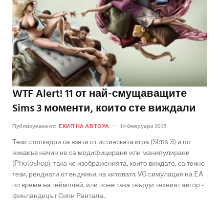
WTF Alert! 11 от най-смущаващите
Sims 3 моменти, които сте виждали
Публикувана от:
ЕКИП НА АВТОРА
14 Февруари 2015
Тези стопкадри са взети от истинската игра (Sims 3) и по
никакъв начин не са модифицирани или манипулирани
(Photoshop), така че изображенията, които виждате, са точно
тези, ренднати от енджина на хитовата VG симулация на EA
по време на геймплей, или поне така твърди техният автор -
финландецът Сипи Рантала..