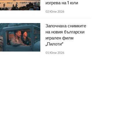
изгрева на 1 юли
02 Юли 2026
Започнаха снимките
на новия български
игрален филм
„Пилоти“
01 Юли 2026