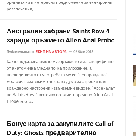
оригинални и интересни предложения за електронни
развлечения,..
Австралия забрани Saints Row 4
заради оръжието Alien Anal Probe
Публикувана от:
ЕКИП НА АВТОРА
02 Юли 2013
Както подсказва името му, оръжието има специфично
от анатомична гледна точка приложение, а
последствията от употребата му са "неоправдано"
жестоки, независимо че става дума за агресия над
враждебно настроени извънземни видове. "Арсеналът
на Saints Row 4 включва оръжие, наречено Alien Anal
Probe, което..
Бонус карта за закупилите Call of
Duty: Ghosts предварително