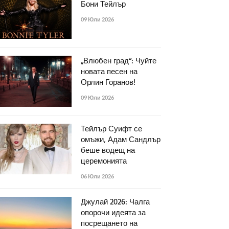
Бони Тейлър
09 Юли 2026
„Влюбен град“: Чуйте
новата песен на
Орлин Горанов!
09 Юли 2026
Тейлър Суифт се
омъжи, Адам Сандлър
беше водещ на
церемонията
06 Юли 2026
Джулай 2026: Чалга
опорочи идеята за
посрещането на