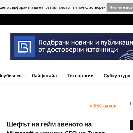
ашето сърфиране и да направим престоя ви по-ползотворен
Научете пов
оубизнес
Лайфстайл
Технологии
Субкултури
E
RSS КАНАЛ
Шефът на гейм звеното на