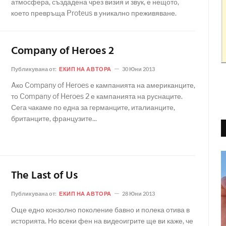
атмосфера, създадена чрез визия и звук, е нещото,
което превръща Proteus в уникално преживяване.
Company of Heroes 2
Публикувана от:
ЕКИП НА АВТОРА
30 Юни 2013
Aко Company of Heroes е кампанията на американците,
то Company of Heroes 2 е кампанията на руснаците.
Сега чакаме по една за германците, италианците,
британците, французите...
The Last of Us
Публикувана от:
ЕКИП НА АВТОРА
28 Юни 2013
Още едно конзолно поколение бавно и полека отива в
историята. Но всеки фен на видеоигрите ще ви каже, че