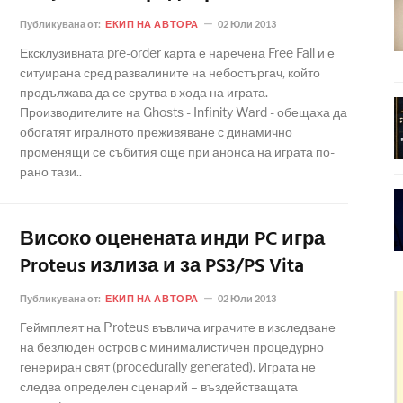
Публикувана от:
ЕКИП НА АВТОРА
02 Юли 2013
Ексклузивната pre-order карта е наречена Free Fall и е
ситуирана сред развалините на небостъргач, който
продължава да се срутва в хода на играта.
Производителите на Ghosts - Infinity Ward - обещаха да
обогатят игралното преживяване с динамично
променящи се събития още при анонса на играта по-
рано тази..
Високо оценената инди PC игра
Proteus излиза и за PS3/PS Vita
Публикувана от:
ЕКИП НА АВТОРА
02 Юли 2013
Геймплеят на Proteus въвлича играчите в изследване
на безлюден остров с минималистичен процедурно
генериран свят (procedurally generated). Играта не
следва определен сценарий – въздействащата