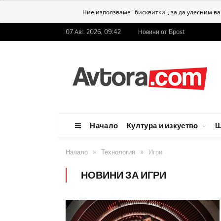
Ние използваме "бисквитки", за да улесним в
07 Авг. 2026, 09:42
Новини от Bpost
Начало
Култура и изкуство
Ш
»
»
Начало
Технологии
Игри
НОВИНИ ЗА ИГРИ