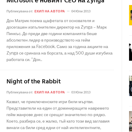
Microsoft е новият CEO на Zynga
Публикувана от:
ЕКИП НА АВТОРА
04 Юли 2013
Дон Матрик поема щафетата от основателя и
досегашен изпълнителен директор на Zynga – Марк
Пинкъс. До преди две години компанията беше
абсолютен лидер в производството на гейм
приложения за Facebook. Само за година акциите на
Zynga се сринаха на борсата, а над 500 души изгубиха
работата си. "Дон..
Night of the Rabbit
Публикувана от:
ЕКИП НА АВТОРА
03 Юли 2013
Казват, че приключенските игри били мъртви.
Представители на един от доминиращите навремето
гейм жанрове днес се срещат значително по-рядко.
Което, разбира се, е жалко, тъй като този вид заглавия
винаги са били сред едни от най-интелигентните,