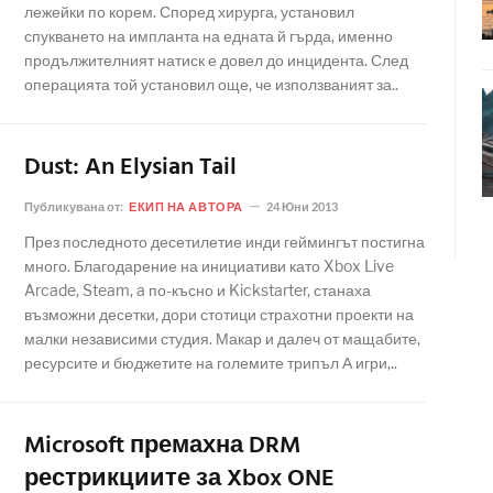
лежейки по корем. Според хирурга, установил
спукването на импланта на едната й гърда, именно
продължителният натиск е довел до инцидента. След
операцията той установил още, че използваният за..
Dust: An Elysian Tail
Публикувана от:
ЕКИП НА АВТОРА
24 Юни 2013
През последното десетилетие инди геймингът постигна
много. Благодарение на инициативи като Xbox Live
Arcade, Steam, a по-късно и Kickstarter, станаха
възможни десетки, дори стотици страхотни проекти на
малки независими студия. Макар и далеч от мащабите,
ресурсите и бюджетите на големите трипъл А игри,..
Microsoft премахна DRM
рестрикциите за Xbox ONE