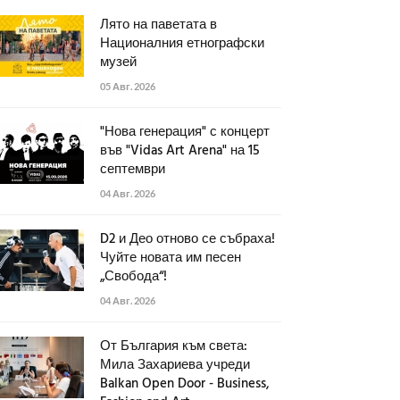
Лято на паветата в
Националния етнографски
музей
05 Авг. 2026
"Нова генерация" с концерт
във "Vidas Art Arena" на 15
септември
04 Авг. 2026
D2 и Део отново се събраха!
Чуйте новата им песен
„Свобода“!
04 Авг. 2026
От България към света:
Мила Захариева учреди
Balkan Open Door - Business,