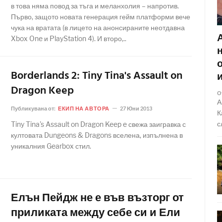
в това няма повод за тъга и меланхолия – напротив.
Първо, защото новата генерация гейм платформи вече
чука на вратата (в лицето на анонсираните неотдавна
Xbox One и PlayStation 4). И второ,..
Borderlands 2: Tiny Tina's Assault on
Dragon Keep
О
А
Публикувана от:
ЕКИП НА АВТОРА
27 Юни 2013
К
с
Tiny Tina's Assault on Dragon Keep e свежа заигравка с
култовата Dungeons & Dragons вселена, изпълнена в
уникалния Gearbox стил.
Елън Пейдж не е във възторг от
приликата между себе си и Ели