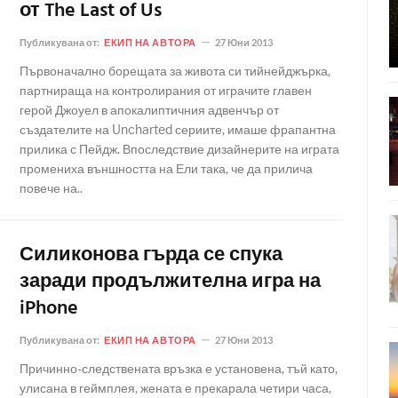
от The Last of Us
Публикувана от:
ЕКИП НА АВТОРА
27 Юни 2013
Първоначално борещата за живота си тийнейджърка,
партнираща на контролирания от играчите главен
герой Джоуел в апокалиптичния адвенчър от
създателите на Uncharted сериите, имаше фрапантна
прилика с Пейдж. Впоследствие дизайнерите на играта
промениха външността на Ели така, че да прилича
повече на..
Силиконова гърда се спука
заради продължителна игра на
iPhone
Публикувана от:
ЕКИП НА АВТОРА
27 Юни 2013
Причинно-следствената връзка е установена, тъй като,
улисана в геймплея, жената е прекарала четири часа,