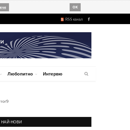
ече
OK
RSS канал
Facebook
Любопитно
Интервю
rror9
НАЙ-НОВИ