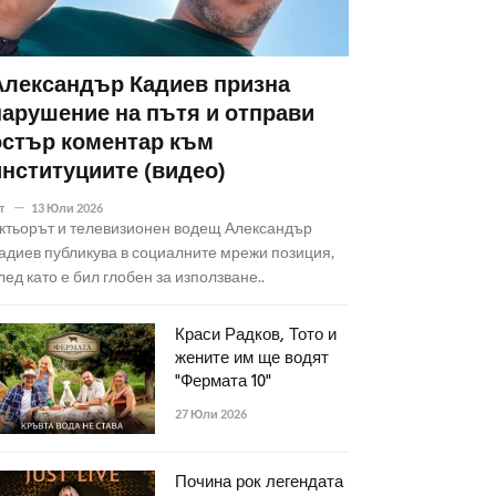
Александър Кадиев призна
нарушение на пътя и отправи
остър коментар към
институциите (видео)
т
13 Юли 2026
ктьорът и телевизионен водещ Александър
адиев публикува в социалните мрежи позиция,
лед като е бил глобен за използване..
Краси Радков, Тото и
жените им ще водят
"Фермата 10"
27 Юли 2026
Почина рок легендата